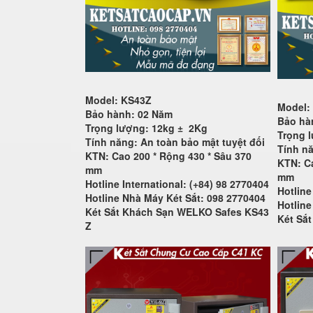
Model: KS43Z
Model:
Bảo hành: 02 Năm
Bảo hà
Trọng lượng: 12kg ±
2Kg
Trọng 
Tính năng: An toàn bảo mật tuyệt đối
Tính nă
KTN: Cao 200 * Rộng 430 * Sâu 370
KTN: Ca
mm
mm
Hotline International: (+84) 98 2770404
Hotline
Hotline Nhà Máy Két Sắt: 098 2770404
Hotline
Két Sắt Khách Sạn WELKO Safes KS43
Két Sắ
Z