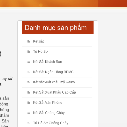
Danh mục sản phẩm
Két sắt
t
Tủ Hồ Sơ
Két Sắt Khách Sạn
Két Sắt Ngân Hàng BEMC
 tay sử
Két sắt xuất khẩu mỹ welko
t
Két Sắt Xuất Khẩu Cao Cấp
là sản
Két Sắt Văn Phòng
 dòng
 không
Két Sắt Chống Cháy
 phẩm
. Sản
Tủ Hồ Sơ Chống Cháy
g bày