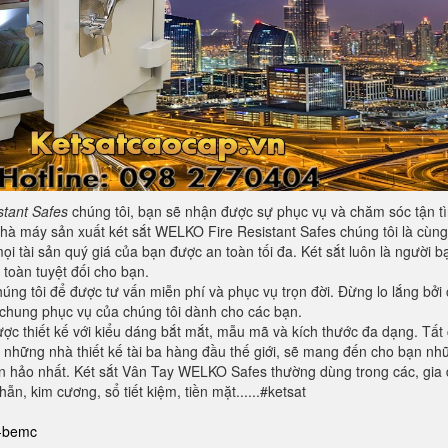
tant Safes
chúng tôi, bạn sẽ nhận được sự phục vụ và chăm sóc tận tì
nhà máy sản xuất két sắt WELKO Fire Resistant Safes chúng tôi là cùng
 tài sản quý giá của bạn được an toàn tối đa. Két sắt luôn là người b
 toàn tuyệt đối cho bạn.
g tôi để được tư vấn miễn phí và phục vụ trọn đời. Đừng lo lắng bởi 
chung phục vụ của chúng tôi dành cho các bạn.
ợc thiết kế với kiểu dáng bắt mắt, mẫu mã và kích thước đa dạng. Tất
những nhà thiết kế tài ba hàng đầu thế giới, sẽ mang đến cho bạn nh
n hảo nhất. Két sắt Vân Tay WELKO Safes thường dùng trong các, gia 
n, kim cương, sổ tiết kiệm, tiền mặt......#ketsat
g-bemc