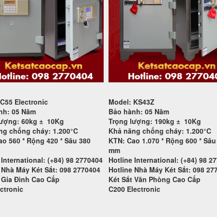
 C55
Electronic
Model: KS43Z
nh: 05 Năm
Bảo hành: 05 Năm
lượng: 60kg ±
10Kg
Trọng lượng: 190kg ±
10Kg
ng chống cháy: 1.200°C
Khả năng chống cháy: 1.200°C
o 560 * Rộng 420 * Sâu 380
KTN: Cao 1.070 * Rộng 600 * Sâu
mm
 International: (+84) 98 2770404
Hotline International: (+84) 98 2
 Nhà Máy Két Sắt: 098 2770404
Hotline Nhà Máy Két Sắt: 098 27
 Gia Đình Cao Cấp
Két Sắt Văn Phòng Cao Cấp
ctronic
C200
Electronic