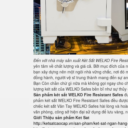
Đến với nhà máy sản xuất Két Sắt
WELKO Fire Resis
yên tâm về chất lượng và giá cả. Bởi mục đích của 
bạn xây dựng nên một ngôi nhà vững chắc, nơi đó mọi
đồng hành, người vệ sĩ trung thành mang đến sự an
Bạn Còn chần chừ gì nữa mà không gọi ngay cho chún
lượng két sắt của WELKO Safes bền bỉ như sự thủy 
Sản phẩm két sắt WELKO
Fire Resistant Safes
đư
phẩm két sắt WELKO Fire Resistant Safes đều được 
chiếc két sắt Vân Tay WELKO Safes hài lòng và hoà
văn phòng, công sở hiện đại sử dụng để lưu vàng, nhẫ
Giới Thiệu sản phẩm Ket Sat
http://ketsatcaocap.vn/san-pham/ket-sat-ngan-han