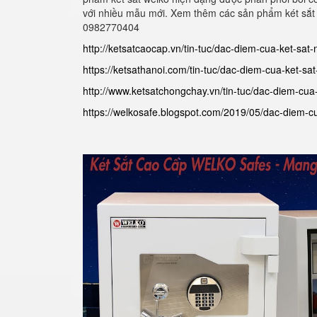
với nhiều mẫu mới. Xem thêm các sản phẩm két sắt 
0982770404
http://ketsatcaocap.vn/tin-tuc/dac-diem-cua-ket-sat
https://ketsathanoi.com/tin-tuc/dac-diem-cua-ket-s
http://www.ketsatchongchay.vn/tin-tuc/dac-diem-cua
https://welkosafe.blogspot.com/2019/05/dac-diem-cu