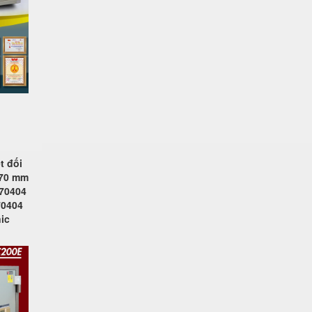
t đối
370 mm
770404
70404
ic