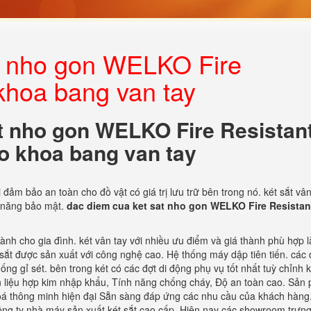
t nho gon WELKO Fire
khoa bang van tay
t nho gon WELKO Fire Resistan
o khoa bang van tay
đảm bảo an toàn cho đồ vật có giá trị lưu trữ bên trong nó. két sắt vân
h năng bảo mật.
dac diem cua ket sat nho gon WELKO Fire Resistan
dành cho gia đình. két vân tay với nhiều ưu điểm và giá thành phù hợp 
sắt được sản xuất với công nghệ cao. Hệ thống máy dập tiên tiến. các
ống gỉ sét. bên trong két có các đợt di động phụ vụ tốt nhất tuỳ chỉnh
ên liệu hợp kim nhập khẩu, Tính năng chống cháy, Độ an toàn cao. Sản
oá thông minh hiện đại Sẵn sàng đáp ứng các nhu cầu của khách hàng
ông ty nhà máy sản xuất két sắt cao cấp. Hiện nay các showroom trưn