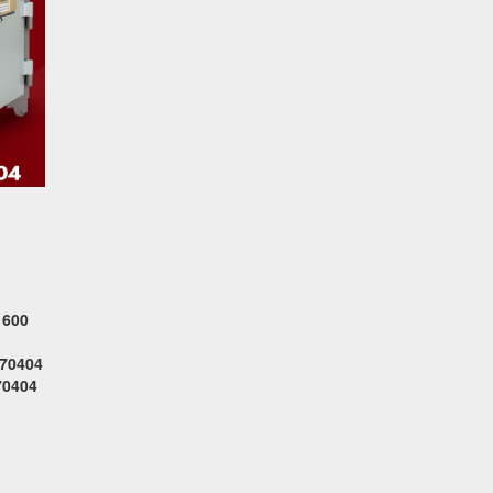
 600
770404
70404