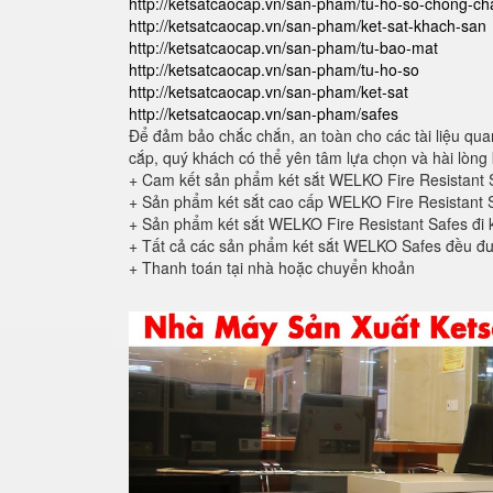
http://ketsatcaocap.vn/san-pham/tu-ho-so-chong-ch
http://ketsatcaocap.vn/san-pham/ket-sat-khach-san
http://ketsatcaocap.vn/san-pham/tu-bao-mat
http://ketsatcaocap.vn/san-pham/tu-ho-so
http://ketsatcaocap.vn/san-pham/ket-sat
http://ketsatcaocap.vn/san-pham/safes
Để đảm bảo chắc chắn, an toàn cho các tài liệu quan
cắp, quý khách có thể yên tâm lựa chọn và hài lòng 
+ Cam kết sản phẩm két sắt WELKO Fire Resistant 
+ Sản phẩm két sắt cao cấp WELKO Fire Resistant 
+ Sản phẩm két sắt WELKO Fire Resistant Safes đi
+ Tất cả các sản phẩm két sắt WELKO Safes đều đư
+ Thanh toán tại nhà hoặc chuyển khoản