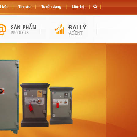
 két
Tin tức
Tuyển dụng
Liên hệ