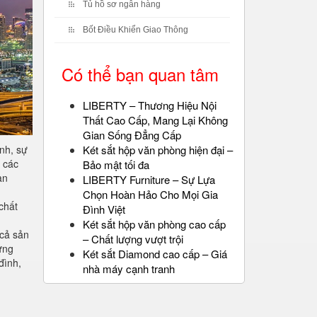
Tủ hồ sơ ngân hàng
Bốt Điều Khiển Giao Thông
Có thể bạn quan tâm
LIBERTY – Thương Hiệu Nội
Thất Cao Cấp, Mang Lại Không
Gian Sống Đẳng Cấp
Két sắt hộp văn phòng hiện đại –
nh, sự
 các
Bảo mật tối đa
ạn
LIBERTY Furniture – Sự Lựa
Chọn Hoàn Hảo Cho Mọi Gia
chất
Đình Việt
Két sắt hộp văn phòng cao cấp
 cả sản
– Chất lượng vượt trội
ững
Két sắt Diamond cao cấp – Giá
đình,
nhà máy cạnh tranh