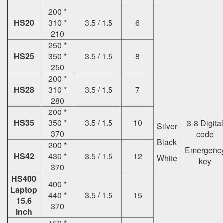
200 *
HS20
310 *
3.5 / 1.5
6
210
250 *
HS25
350 *
3.5 / 1.5
8
250
200 *
HS28
310 *
3.5 / 1.5
7
280
200 *
HS35
350 *
3.5 / 1.5
10
3-8 Digital
Silver
370
code
Black
200 *
Emergenc
HS42
430 *
3.5 / 1.5
12
White
key
370
HS400
400 *
Laptop
440 *
3.5 / 1.5
15
15.6
370
inch
150 *