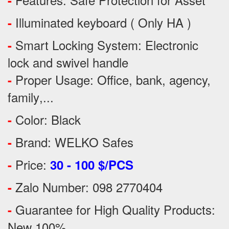
-
Illuminated keyboard ( Only HA )
-
Smart Locking System: Electronic
-
lock and swivel handle
Proper Usage:
Office, bank, agency,
-
family
,...
Color: Black
-
Brand: WELKO Safes
-
Price:
-
30 - 100 $/PCS
Zalo Number: 098 2770404
-
Guarantee for High Quality Products:
-
New 100%