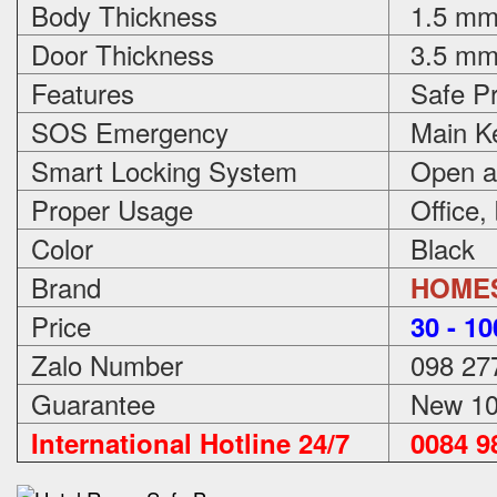
Body Thickness
1.5 m
Door Thickness
3.5 m
Features
Safe Pr
SOS Emergency
Main Ke
Smart Locking System
Open an
Proper Usage
Office,
Color
Black
Brand
HOME
Price
3
0 - 1
Zalo Number
098 27
Guarantee
New 100
International Hotline 24/7
0084 98