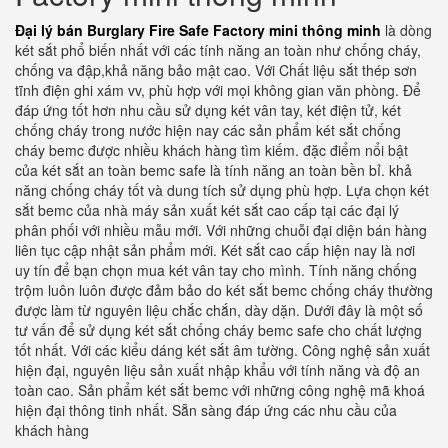
Đại lý bán Burglary Fire Safe Factory mini thông minh
là dòng
két sắt phổ biến nhất với các tính năng an toàn như chống cháy,
chống va đập,khả năng bảo mật cao. Với Chất liệu sắt thép sơn
tĩnh điện ghi xám vv, phù hợp với mọi không gian văn phòng. Để
đáp ứng tốt hơn nhu cầu sử dụng két vân tay, két điện tử, két
chống cháy trong nước hiện nay các sản phẩm két sắt chống
cháy bemc được nhiều khách hàng tìm kiếm. đặc điểm nổi bật
của két sắt an toàn bemc safe là tính năng an toàn bền bỉ. khả
năng chống cháy tốt và dung tích sử dụng phù hợp. Lựa chọn két
sắt bemc của nhà máy sản xuất két sắt cao cấp tại các đại lý
phân phối với nhiều mẫu mới. Với những chuỗi đại diện bán hàng
liên tục cập nhật sản phẩm mới. Két sắt cao cấp hiện nay là nơi
uy tín để bạn chọn mua két vân tay cho mình. Tính năng chống
trộm luôn luôn được đảm bảo do két sắt bemc chống cháy thường
được làm từ nguyên liệu chắc chắn, dày dặn. Dưới đây là một số
tư vấn để sử dụng két sắt chống cháy bemc safe cho chất lượng
tốt nhất. Với các kiểu dáng két sắt âm tường. Công nghệ sản xuất
hiện đại, nguyên liệu sản xuất nhập khẩu với tính năng và độ an
toàn cao. Sản phẩm két sắt bemc với những công nghệ mã khoá
hiện đại thông tinh nhất. Sẵn sàng đáp ứng các nhu cầu của
khách hàng