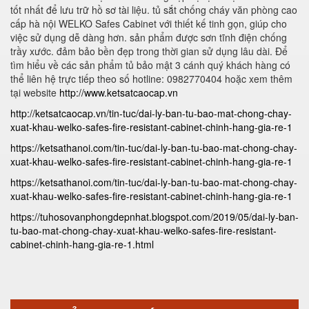
tốt nhất để lưu trữ hồ sơ tài liệu. tủ sắt chống cháy văn phòng cao
cấp hà nội WELKO Safes Cabinet với thiết kế tinh gọn, giúp cho
việc sử dụng dễ dàng hơn. sản phẩm được sơn tĩnh điện chống
trầy xước. đảm bảo bền đẹp trong thời gian sử dụng lâu dài. Để
tìm hiểu về các sản phẩm tủ bảo mật 3 cánh quý khách hàng có
thể liên hệ trực tiếp theo số hotline: 0982770404 hoặc xem thêm
tại website
http://www.ketsatcaocap.vn
http://ketsatcaocap.vn/tin-tuc/dai-ly-ban-tu-bao-mat-chong-chay-
xuat-khau-welko-safes-fire-resistant-cabinet-chinh-hang-gia-re-1
https://ketsathanoi.com/tin-tuc/dai-ly-ban-tu-bao-mat-chong-chay-
xuat-khau-welko-safes-fire-resistant-cabinet-chinh-hang-gia-re-1
https://ketsathanoi.com/tin-tuc/dai-ly-ban-tu-bao-mat-chong-chay-
xuat-khau-welko-safes-fire-resistant-cabinet-chinh-hang-gia-re-1
https://tuhosovanphongdepnhat.blogspot.com/2019/05/dai-ly-ban-
tu-bao-mat-chong-chay-xuat-khau-welko-safes-fire-resistant-
cabinet-chinh-hang-gia-re-1.html