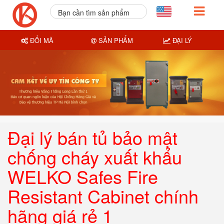
Bạn cần tìm sản phẩm
nào?
ĐỔI MÃ
SẢN PHẨM
ĐẠI LÝ
Đại lý bán tủ bảo mật
chống cháy xuất khẩu
WELKO Safes Fire
Resistant Cabinet chính
hãng giá rẻ 1