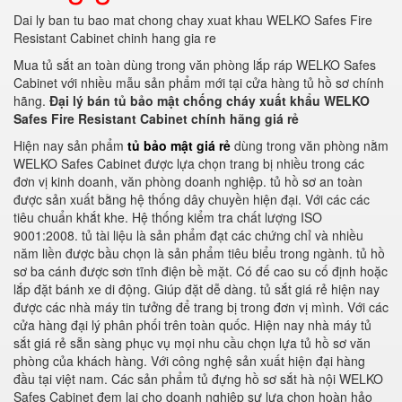
Dai ly ban tu bao mat chong chay xuat khau WELKO Safes Fire
Resistant Cabinet chinh hang gia re
Mua tủ sắt an toàn dùng trong văn phòng lắp ráp WELKO Safes
Cabinet với nhiều mẫu sản phẩm mới tại cửa hàng tủ hồ sơ chính
hãng.
Đại lý bán tủ bảo mật chống cháy xuất khẩu WELKO
Safes Fire Resistant Cabinet chính hãng giá rẻ
Hiện nay sản phẩm
tủ bảo mật giá rẻ
dùng trong văn phòng nằm
WELKO Safes Cabinet được lựa chọn trang bị nhiều trong các
đơn vị kinh doanh, văn phòng doanh nghiệp. tủ hồ sơ an toàn
được sản xuất bằng hệ thống dây chuyền hiện đại. Với các các
tiêu chuẩn khắt khe. Hệ thống kiểm tra chất lượng ISO
9001:2008. tủ tài liệu là sản phẩm đạt các chứng chỉ và nhiều
năm liền được bầu chọn là sản phẩm tiêu biểu trong ngành. tủ hồ
sơ ba cánh được sơn tĩnh điện bề mặt. Có đế cao su cố định hoặc
lắp đặt bánh xe di động. Giúp đặt dễ dàng. tủ sắt giá rẻ hiện nay
được các nhà máy tin tưởng để trang bị trong đơn vị mình. Với các
cửa hàng đại lý phân phối trên toàn quốc. Hiện nay nhà máy tủ
sắt giá rẻ sẵn sàng phục vụ mọi nhu cầu chọn lựa tủ hồ sơ văn
phòng của khách hàng. Với công nghệ sản xuất hiện đại hàng
đầu tại việt nam. Các sản phẩm tủ đựng hồ sơ sắt hà nội WELKO
Safes Cabinet đem lại cho doanh nghiệp sự lựa chọn hoàn hảo