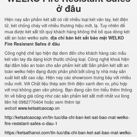
ở đâu
Hiện nay sản phẩm két sắt có rất nhiều loại két vân tay, két điện
tử, két chống cháy với nhiều thương hiệu mới, lạ. Tuy nhiên để
mua được két sắt tốt quý khách hàng không thể bỏ qua dòng két
sắt an toàn welko safe.
địa chỉ bán két sắt bảo mật WELKO
Fire Resistant Safes ở đâu
Công nghệ chế tạo hiện đại đem đến cho khách hàng các mẫu
két vân tay đa dạng kích thước chủng loại. Công nghệ khoá hiện
đại đảm bảo an toàn cho sản phẩm két sắt Sản phẩm két sắt an
toàn welko hiện đạng được phân phối bởi công ty nhà máy sản
xuất két sắt cao cấp. Hiện nay các showroom trưng bày với nhiều
mẫu mới. Với Chất liệu thép sơn tĩnh điện xanh đen vv, phù hợp
với mọi không gian văn phòng. Bạn đang cần tìm hiểu thêm thông
tin về bảng giá cũng như các sản phẩm két sắt mới nhất vui lòng
liên hệ 0982770404 hoặc xem thêm tại
websit
www.ketsatcaocap.vn
http://ketsatcaocap.vn/tin-tuc/dia-chi-ban-ket-sat-bao-mat-welko-
fire-resistant-safes-o-dau-1
https://ketsathanoi.com/tin-tuc/dia-chi-ban-ket-sat-bao-mat-welko-