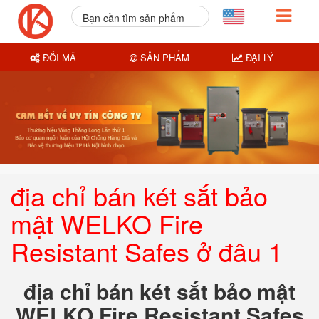
Bạn cần tìm sản phẩm
nào?
ĐỔI MÃ
SẢN PHẨM
ĐẠI LÝ
địa chỉ bán két sắt bảo
mật WELKO Fire
Resistant Safes ở đâu 1
địa chỉ bán két sắt bảo mật
WELKO Fire Resistant Safes