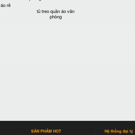
 áo rẻ
tủ treo quần áo văn
phòng
SẢN PHẨM HOT
Hệ thống đại lý