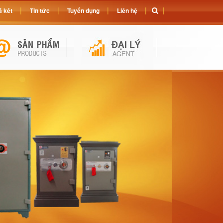
 két
Tin tức
Tuyển dụng
Liên hệ