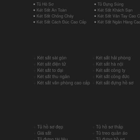
Tủ Hồ Sơ
Tủ Đựng Súng
Két Sắt An Toàn
Két Sắt Khách Sạn
Két Sắt Chống Cháy
Két Sắt Vân Tay Cao 
Két Sắt Cách Đúc Cao Cấp
Két Sắt Ngân Hàng Ca
+
Két sắt sài gòn
+
Két sắt hải phòng
+
Két sắt điện tử
+
Két sắt hà nội
+
Két sắt to đại
+
Két sắt công ty
+
Két sắt thu ngân
+
Két sắt công đức
+
Két sắt văn phòng cao cấp
+
Két sắt đựng hồ sơ
+
Tủ hồ sơ đẹp
+
Tủ hồ sơ thấp
+
Giá sắt
+
Tủ treo quần áo
+
Tủ đựng tài liệu
+
Tủ đựng hồ sơ