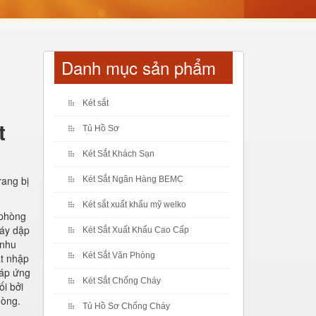
Danh mục sản phẩm
Két sắt
t
Tủ Hồ Sơ
Két Sắt Khách Sạn
rang bị
Két Sắt Ngân Hàng BEMC
Két sắt xuất khẩu mỹ welko
 phòng
máy dập
Két Sắt Xuất Khẩu Cao Cấp
 nhu
Két Sắt Văn Phòng
ất nhập
Đáp ứng
Két Sắt Chống Cháy
i bởi
hòng.
Tủ Hồ Sơ Chống Cháy