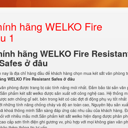
 chính hãng WELKO Fire
âu 1
 chính hãng WELKO Fire Resistan
Safes ở đâu
ện nay là địa chỉ hàng đầu để khách hàng chọn mua két sắt văn phòng t
hãng WELKO Fire Resistant Safes ở đâu
 văn phòng được trang bị các tính năng mói nhất. Đảm bảo tài sản văn
n. Sản phẩm két sắt welko được sản xuất với công nghệ cao. Hệ thống 
 được sơn chống gỉ sét. bên trong két có các đợt di động phụ vụ tốt nhất
Với những tính năng chống cháy và độ an toàn cao, Nguyên liệu sản xu
g mã khoá thông minh Sẵn sàng đáp ứng các nhu cầu của khách hàng. 
hối với nhiều mẫu mới.Sản phẩm két sắt welko hiện đạng được phân phố
 cao cấp sơn tĩnh điện ghi gương vv, phù hợp với mọi không gian văn p
hận thêm thông tin tư vấn.