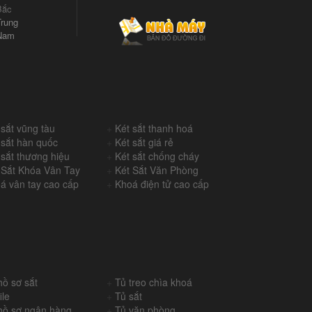
Bắc
rung
Nam
 sắt vũng tàu
+
Két sắt thanh hoá
 sắt hàn quốc
+
Két sắt giá rẻ
 sắt thương hiệu
+
Két sắt chống cháy
 Sắt Khóa Vân Tay
+
Két Sắt Văn Phòng
á vân tay cao cấp
+
Khoá điện tử cao cấp
hồ sơ sắt
+
Tủ treo chìa khoá
ile
+
Tủ sắt
hồ sơ ngân hàng
+
Tủ văn phòng