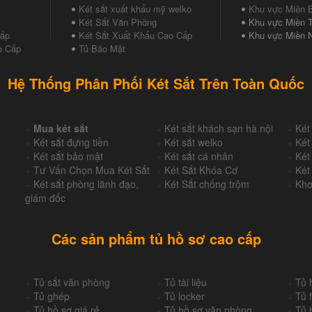
Két sắt xuất khẩu mỹ welko
Khu vực Miền 
Két Sắt Văn Phòng
Khu vực Miền T
Cấp
Két Sắt Xuất Khẩu Cao Cấp
Khu vực Miền 
o Cấp
Tủ Bảo Mật
Hệ Thống Phân Phối Két Sắt Trên Toàn Quốc
+
Mua két sắt
+
Két sắt khách sạn hà nội
+
Két
+
Két sắt đựng tiền
+
Két sắt welko
+
Két
+
Két sắt bảo mật
+
Két sắt cá nhân
+
Két
+
Tư Vấn Chọn Mua Két Sắt
+
Két Sắt Khóa Cơ
+
Két
+
Két sắt phòng lãnh đạo,
+
Két Sắt chống trộm
+
Kho
giám đốc
Các sản phẩm tủ hồ sơ cao cấp
+
Tủ sắt văn phòng
+
Tủ tài liệu
+
Tủ 
+
Tủ ghép
+
Tủ locker
+
Tủ f
+
Tủ hồ sơ giá rẻ
+
Tủ hồ sơ văn phòng
+
Tủ 