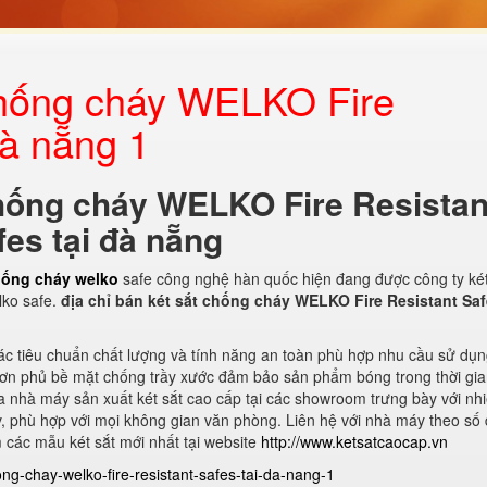
 chống cháy WELKO Fire
đà nẵng 1
chống cháy WELKO Fire Resistan
fes tại đà nẵng
hống cháy welko
safe công nghệ hàn quốc hiện đang được công ty két
lko safe.
địa chỉ bán két sắt chống cháy WELKO Fire Resistant Saf
c tiêu chuẩn chất lượng và tính năng an toàn phù hợp nhu cầu sử dụn
 sơn phủ bề mặt chống trầy xước đảm bảo sản phẩm bóng trong thời gi
a nhà máy sản xuất két sắt cao cấp tại các showroom trưng bày với nh
v, phù hợp với mọi không gian văn phòng. Liên hệ với nhà máy theo số 
ác mẫu két sắt mới nhất tại website
http://www.ketsatcaocap.vn
hong-chay-welko-fire-resistant-safes-tai-da-nang-1