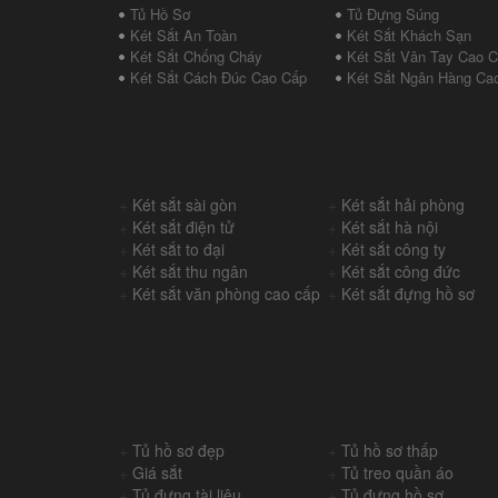
Tủ Hồ Sơ
Tủ Đựng Súng
Két Sắt An Toàn
Két Sắt Khách Sạn
Két Sắt Chống Cháy
Két Sắt Vân Tay Cao 
Két Sắt Cách Đúc Cao Cấp
Két Sắt Ngân Hàng Ca
+
Két sắt sài gòn
+
Két sắt hải phòng
+
Két sắt điện tử
+
Két sắt hà nội
+
Két sắt to đại
+
Két sắt công ty
+
Két sắt thu ngân
+
Két sắt công đức
+
Két sắt văn phòng cao cấp
+
Két sắt đựng hồ sơ
+
Tủ hồ sơ đẹp
+
Tủ hồ sơ thấp
+
Giá sắt
+
Tủ treo quần áo
+
Tủ đựng tài liệu
+
Tủ đựng hồ sơ