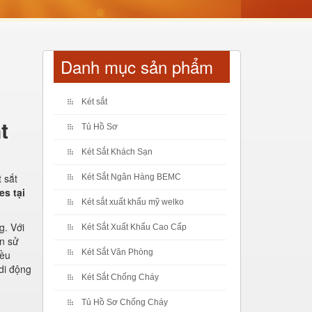
Danh mục sản phẩm
Két sắt
t
Tủ Hồ Sơ
Két Sắt Khách Sạn
 sắt
Két Sắt Ngân Hàng BEMC
es tại
Két sắt xuất khẩu mỹ welko
g. Với
Két Sắt Xuất Khẩu Cao Cấp
an sử
Két Sắt Văn Phòng
iều
di động
Két Sắt Chống Cháy
Tủ Hồ Sơ Chống Cháy