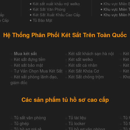
Két sắt xuất khẩu mỹ welko
Khu vực Miền 
Két Sắt Văn Phòng
Khu vực Miền T
Cấp
Két Sắt Xuất Khẩu Cao Cấp
Khu vực Miền 
o Cấp
Tủ Bảo Mật
Hệ Thống Phân Phối Két Sắt Trên Toàn Quốc
+
Mua két sắt
+
Két sắt khách sạn hà nội
+
Két
+
Két sắt đựng tiền
+
Két sắt welko
+
Két
+
Két sắt bảo mật
+
Két sắt cá nhân
+
Két
+
Tư Vấn Chọn Mua Két Sắt
+
Két Sắt Khóa Cơ
+
Két
+
Két sắt phòng lãnh đạo,
+
Két Sắt chống trộm
+
Kho
giám đốc
Các sản phẩm tủ hồ sơ cao cấp
+
Tủ sắt văn phòng
+
Tủ tài liệu
+
Tủ 
+
Tủ ghép
+
Tủ locker
+
Tủ f
+
Tủ hồ sơ giá rẻ
+
Tủ hồ sơ văn phòng
+
Tủ 