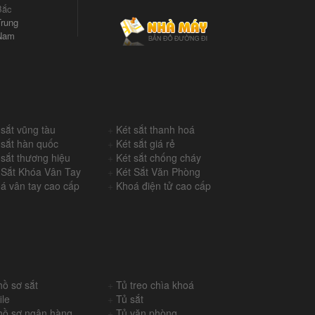
Bắc
rung
Nam
 sắt vũng tàu
+
Két sắt thanh hoá
 sắt hàn quốc
+
Két sắt giá rẻ
 sắt thương hiệu
+
Két sắt chống cháy
 Sắt Khóa Vân Tay
+
Két Sắt Văn Phòng
á vân tay cao cấp
+
Khoá điện tử cao cấp
hồ sơ sắt
+
Tủ treo chìa khoá
ile
+
Tủ sắt
hồ sơ ngân hàng
+
Tủ văn phòng