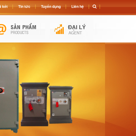
 két
Tin tức
Tuyển dụng
Liên hệ