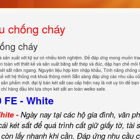
ku chống cháy
hống cháy
à sản xuất với kỹ sư có nhiều kinh nghiệm. Để đáp ứng mong muốn tra
n toàn với thiết kế và sản xuất bằng sắt thép và đúc, dập hạn chế mối
 két sắt nằm ngang. Nguyên liệu hợp kim nhập khẩu, Tính năng chống 
 kế với hệ thống mã khoá thông minh Sẵn sàng đáp ứng các nhu cầu c
 sản phẩm mới. đại lý bán két sắt cao cấp hiện nay là nơi uy tín để bạ
u chí hàng đầu khi lựa chọn két sắt an toàn welko safe.
 FE - White
hite -
Ngày nay tại các hộ gia đình, văn p
ái két sắt để quá trình cất giữ giấy tờ, tài 
còn lấy nhanh khi cần.
Đáp ứng nhu cầu 