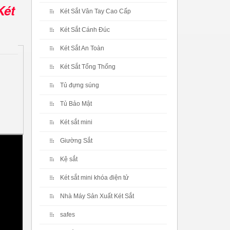
Két
Két Sắt Vân Tay Cao Cấp
Két Sắt Cánh Đúc
Két Sắt An Toàn
Két Sắt Tổng Thống
Tủ đựng súng
Tủ Bảo Mật
Két sắt mini
Giường Sắt
Kệ sắt
Két sắt mini khóa điện tử
Nhà Máy Sản Xuất Két Sắt
safes