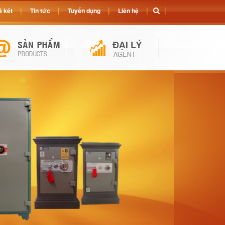
 két
Tin tức
Tuyển dụng
Liên hệ