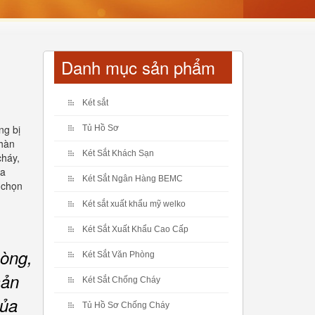
Danh mục sản phẩm
Két sắt
ng bị
Tủ Hồ Sơ
 hàn
Két Sắt Khách Sạn
cháy,
ủa
Két Sắt Ngân Hàng BEMC
n chọn
Két sắt xuất khẩu mỹ welko
Két Sắt Xuất Khẩu Cao Cấp
hòng,
Két Sắt Văn Phòng
sản
Két Sắt Chống Cháy
của
Tủ Hồ Sơ Chống Cháy