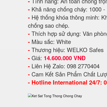
Tính năng: An toàn chống tr
-
Khả năng chống cháy: 1000 -
-
Hệ thống khóa thông minh: Kh
-
chống sao chép.
Thích hợp sử dụng: Văn phòng
-
Màu sắc: White
-
Thương hiệu: WELKO Safes
-
Giá:
-
14.600.000 VNĐ
Liên Hệ Zalo: 098 2770404
-
Cam Kết Sản Phẩm Chất Lượ
-
-
Hotline International 24/7: 