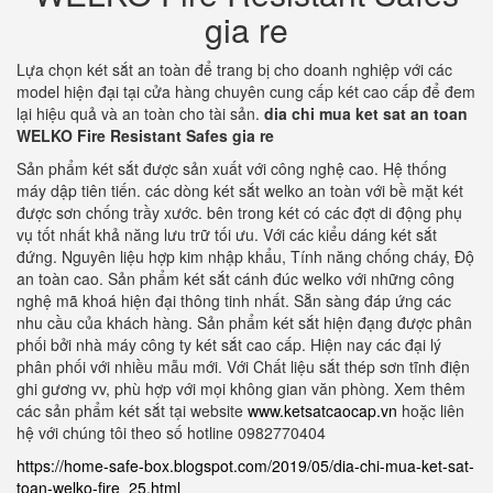
gia re
Lựa chọn két sắt an toàn để trang bị cho doanh nghiệp với các
model hiện đại tại cửa hàng chuyên cung cấp két cao cấp để đem
lại hiệu quả và an toàn cho tài sản.
dia chi mua ket sat an toan
WELKO Fire Resistant Safes gia re
Sản phẩm két sắt được sản xuất với công nghệ cao. Hệ thống
máy dập tiên tiến. các dòng két sắt welko an toàn với bề mặt két
được sơn chống trầy xước. bên trong két có các đợt di động phụ
vụ tốt nhất khả năng lưu trữ tối ưu. Với các kiểu dáng két sắt
đứng. Nguyên liệu hợp kim nhập khẩu, Tính năng chống cháy, Độ
an toàn cao. Sản phẩm két sắt cánh đúc welko với những công
nghệ mã khoá hiện đại thông tinh nhất. Sẵn sàng đáp ứng các
nhu cầu của khách hàng. Sản phẩm két sắt hiện đạng được phân
phối bởi nhà máy công ty két sắt cao cấp. Hiện nay các đại lý
phân phối với nhiều mẫu mới. Với Chất liệu sắt thép sơn tĩnh điện
ghi gương vv, phù hợp với mọi không gian văn phòng. Xem thêm
các sản phẩm két sắt tại website
www.ketsatcaocap.vn
hoặc liên
hệ với chúng tôi theo số hotline 0982770404
https://home-safe-box.blogspot.com/2019/05/dia-chi-mua-ket-sat-
toan-welko-fire_25.html