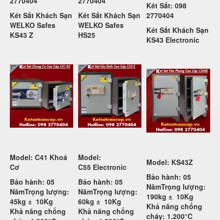
2770404
2770404
Két Sắt: 098
Két Sắt Khách Sạn
Két Sắt Khách Sạn
2770404
WELKO Safes
WELKO Safes
Két Sắt Khách Sạn
KS43 Z
HS25
KS43 Electronic
Model: C41 Khoá
Model:
Model: KS43Z
Cơ
C55
Electronic
Bảo hành: 05
Bảo hành: 05
Bảo hành: 05
Năm
Trọng lượng:
Năm
Trọng lượng:
Năm
Trọng lượng:
190kg ±
10Kg
45kg ±
10Kg
60kg ±
10Kg
Khả năng chống
Khả năng chống
Khả năng chống
cháy: 1.200°C