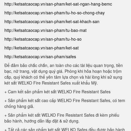
http://ketsatcaocap.vn/san-pham/ket-sat-ngan-hang-bemc
http://ketsatcaocap.vn/san-pham/tu-ho-so-chong-chay
http://ketsatcaocap.vn/san-pham/ket-sat-khach-san
http://ketsatcaocap.vn/san-pham/tu-bao-mat
http://ketsatcaocap.vn/san-pham/tu-ho-so
http://ketsatcaocap.vn/san-pham/ket-sat
http://ketsatcaocap.vn/san-pham/safes
Để đảm bảo chắc chắn, an toàn cho các tài liệu quan trọng, tiền
bạc, nữ trang, vật dụng quý giá. Phòng khi hỏa hoạn hoặc trộm
cắp, quý khách có thể yên tâm lựa chọn và hài lòng khi sử sụng
két sắt WELKO Fire Resistant Safes xuất khẩu Mỹ.
+ Cam kết sản phẩm két sắt WELKO Fire Resistant Safes
+ Sản phẩm két sắt cao cấp WELKO Fire Resistant Safes, có tem
chống hàng giả.
+ Sản phẩm két sắt WELKO Fire Resistant Safes đi kèm phiếu
bảo hành, hướng dẫn lắp đặt & sử dụng.
+ Tất cả các sản phẩm két sắt WELKO Safes đều được bảo hành