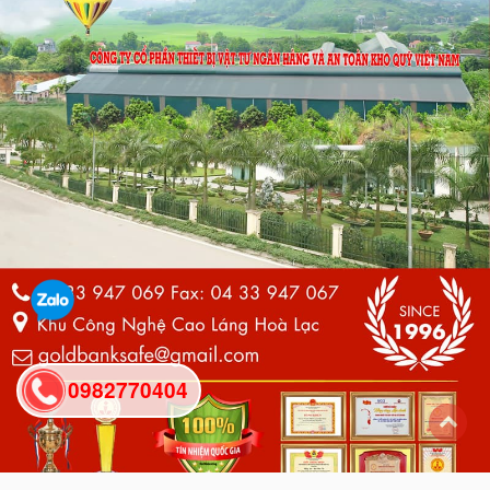
0982770404
back