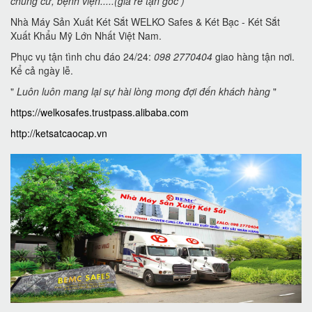
chung cư, bệnh viện.....(giá rẻ tận gốc )
Nhà Máy Sản Xuất Két Sắt WELKO Safes & Két Bạc - Két Sắt
Xuất Khẩu Mỹ Lớn Nhất Việt Nam.
Phục vụ tận tình chu đáo 24/24:
098 2770404
giao hàng tận nơi.
Kể cả ngày lễ.
"
Luôn luôn mang lại sự hài lòng mong đợi đến khách hàng
"
https://welkosafes.trustpass.alibaba.com
http://ketsatcaocap.vn