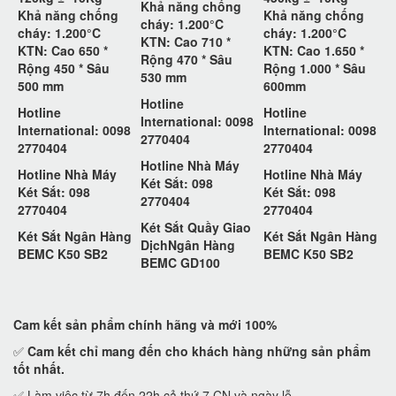
Khả năng chống
Khả năng chống
Khả năng chống
cháy: 1.200°C
cháy: 1.200°C
cháy: 1.200°C
KTN: Cao 710 *
KTN: Cao 650 *
KTN: Cao 1.650 *
Rộng 470 * Sâu
Rộng 450 * Sâu
Rộng 1.000 * Sâu
530 mm
500 mm
600mm
Hotline
Hotline
Hotline
International: 0098
International: 0098
International: 0098
2770404
2770404
2770404
Hotline Nhà Máy
Hotline Nhà Máy
Hotline Nhà Máy
Két Sắt: 098
Két Sắt: 098
Két Sắt: 098
2770404
2770404
2770404
Két Sắt Quầy Giao
Két Sắt Ngân Hàng
Két Sắt Ngân Hàng
DịchNgân Hàng
BEMC K50 SB2
BEMC K50 SB2
BEMC GD100
Cam kết
sản phẩm chính hãng và mới 100%
✅
Cam kết
chỉ mang đến cho khách hàng những sản phẩm
tốt nhất.
✅ Làm việc từ 7h đến 22h cả thứ 7,CN và ngày lễ