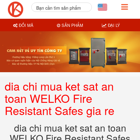
Bạn cần tìm sản phẩm
nào?
ĐỔI MÃ
SẢN PHẨM
ĐẠI LÝ
dia chi mua ket sat an
toan WELKO Fire
Resistant Safes gia re
dia chi mua ket sat an toan
WELKO Fire Resistant Safes