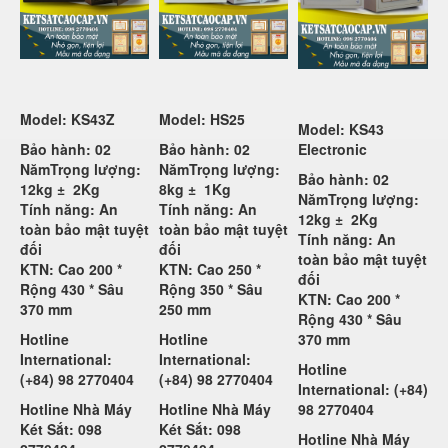
Model: KS43Z
Model: HS25
Model: KS43
Bảo hành: 02
Bảo hành: 02
Electronic
Năm
Trọng lượng:
Năm
Trọng lượng:
Bảo hành: 02
12kg ±
2Kg
8kg ±
1Kg
Năm
Trọng lượng:
Tính năng: An
Tính năng: An
12kg ±
2Kg
toàn bảo mật tuyệt
toàn bảo mật tuyệt
Tính năng: An
đối
đối
toàn bảo mật tuyệt
KTN: Cao 200 *
KTN: Cao 250 *
đối
Rộng 430 * Sâu
Rộng 350 * Sâu
KTN: Cao 200 *
370 mm
250 mm
Rộng 430 * Sâu
Hotline
Hotline
370 mm
International:
International:
Hotline
(+84) 98 2770404
(+84) 98 2770404
International: (+84)
Hotline Nhà Máy
Hotline Nhà Máy
98 2770404
Két Sắt: 098
Két Sắt: 098
Hotline Nhà Máy