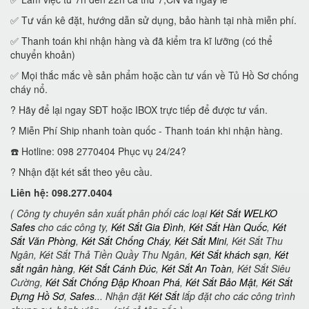
✅ Tư vấn kê đặt, hướng dẫn sử dụng, bảo hành tại nhà miễn phí.
✅ Thanh toán khi nhận hàng và đã kiểm tra kĩ lưỡng (có thể
chuyển khoản)
✅ Mọi thắc mắc về sản phẩm hoặc cần tư vấn về Tủ Hồ Sơ chống
cháy nổ.
? Hãy để lại ngay SĐT hoặc IBOX trực tiếp để được tư vấn.
? Miễn Phí Ship nhanh toàn quốc - Thanh toán khi nhận hàng.
☎️ Hotline: 098 2770404 Phục vụ 24/24?
? Nhận đặt két sắt theo yêu cầu.
Liên hệ: 098.277.0404
( Công ty chuyên sản xuất phân phối các loại
Két Sắt WELKO
Safes
cho các công ty,
Két Sắt Gia Đình
,
Két Sắt Hàn Quốc
,
Két
Sắt Văn Phòng
,
Két Sắt Chống Cháy
,
Két Sắt Mini
, Két Sắt Thu
Ngân, Két Sắt Thả Tiền Quầy Thu Ngân,
Két Sắt khách sạn
,
Két
sắt ngân hàng
,
Két Sắt Cánh Đúc
,
Két Sắt An Toàn
, Két Sắt Siêu
Cường,
Két Sắt Chống Đập Khoan Phá
,
Két Sắt Bảo Mật
,
Két Sắt
Đựng Hồ Sơ
,
Safes
... Nhận đặt
Két Sắt
lắp đặt cho các công trình