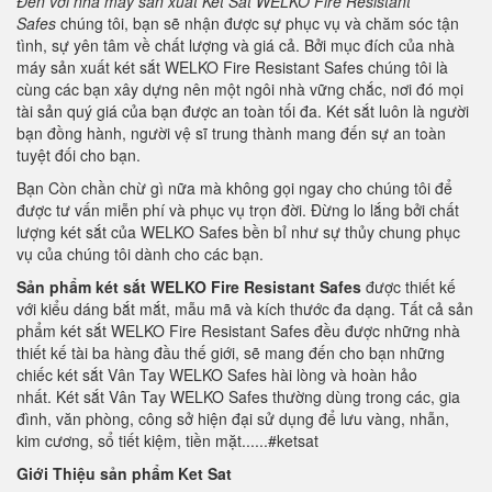
Đến với nhà máy sản xuất Két Sắt
WELKO Fire Resistant
Safes
chúng tôi, bạn sẽ nhận được sự phục vụ và chăm sóc tận
tình, sự yên tâm về chất lượng và giá cả. Bởi mục đích của nhà
máy sản xuất két sắt WELKO Fire Resistant Safes chúng tôi là
cùng các bạn xây dựng nên một ngôi nhà vững chắc, nơi đó mọi
tài sản quý giá của bạn được an toàn tối đa. Két sắt luôn là người
bạn đồng hành, người vệ sĩ trung thành mang đến sự an toàn
tuyệt đối cho bạn.
Bạn Còn chần chừ gì nữa mà không gọi ngay cho chúng tôi để
được tư vấn miễn phí và phục vụ trọn đời. Đừng lo lắng bởi chất
lượng két sắt của WELKO Safes bền bỉ như sự thủy chung phục
vụ của chúng tôi dành cho các bạn.
Sản phẩm két sắt WELKO
Fire Resistant Safes
được thiết kế
với kiểu dáng bắt mắt, mẫu mã và kích thước đa dạng. Tất cả sản
phẩm két sắt WELKO Fire Resistant Safes đều được những nhà
thiết kế tài ba hàng đầu thế giới, sẽ mang đến cho bạn những
chiếc két sắt Vân Tay WELKO Safes hài lòng và hoàn hảo
nhất. Két sắt Vân Tay WELKO Safes thường dùng trong các, gia
đình, văn phòng, công sở hiện đại sử dụng để lưu vàng, nhẫn,
kim cương, sổ tiết kiệm, tiền mặt......#ketsat
Giới Thiệu sản phẩm Ket Sat