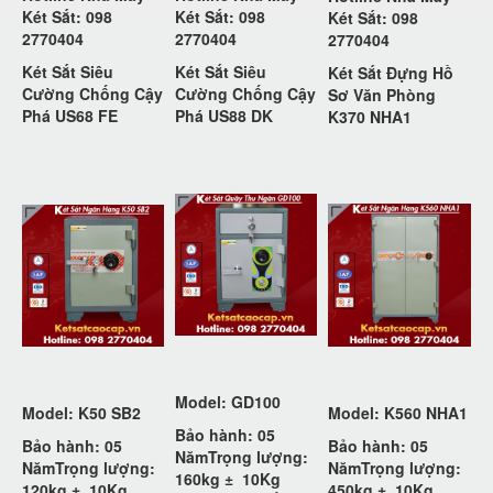
Két Sắt: 098
Két Sắt: 098
Két Sắt: 098
2770404
2770404
2770404
Két Sắt Siêu
Két Sắt Siêu
Két Sắt Đựng Hồ
Cường Chống Cậy
Cường Chống Cậy
Sơ Văn Phòng
Phá US68 FE
Phá US88 DK
K370 NHA1
Model: GD100
Model: K50 SB2
Model: K560 NHA1
Bảo hành: 05
Bảo hành: 05
Bảo hành: 05
Năm
Trọng lượng:
Năm
Trọng lượng:
Năm
Trọng lượng:
160kg ±
10Kg
120kg ±
10Kg
450kg ±
10Kg