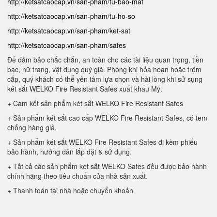
http://ketsatcaocap.vn/san-pham/tu-bao-mat
http://ketsatcaocap.vn/san-pham/tu-ho-so
http://ketsatcaocap.vn/san-pham/ket-sat
http://ketsatcaocap.vn/san-pham/safes
Để đảm bảo chắc chắn, an toàn cho các tài liệu quan trọng, tiền
bạc, nữ trang, vật dụng quý giá. Phòng khi hỏa hoạn hoặc trộm
cắp, quý khách có thể yên tâm lựa chọn và hài lòng khi sử sụng
két sắt WELKO Fire Resistant Safes xuất khẩu Mỹ.
+ Cam kết sản phẩm két sắt WELKO Fire Resistant Safes
+ Sản phẩm két sắt cao cấp WELKO Fire Resistant Safes, có tem
chống hàng giả.
+ Sản phẩm két sắt WELKO Fire Resistant Safes đi kèm phiếu
bảo hành, hướng dẫn lắp đặt & sử dụng.
+ Tất cả các sản phẩm két sắt WELKO Safes đều được bảo hành
chính hãng theo tiêu chuẩn của nhà sản xuất.
+ Thanh toán tại nhà hoặc chuyển khoản