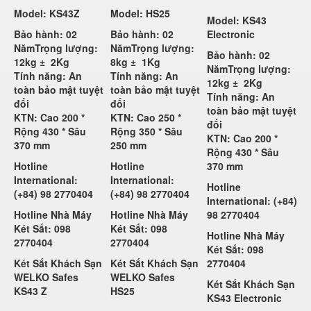
Model: KS43Z
Model: HS25
Model: KS43
Bảo hành: 02
Bảo hành: 02
Electronic
Năm
Trọng lượng:
Năm
Trọng lượng:
Bảo hành: 02
12kg ±
2Kg
8kg ±
1Kg
Năm
Trọng lượng:
Tính năng: An
Tính năng: An
12kg ±
2Kg
toàn bảo mật tuyệt
toàn bảo mật tuyệt
Tính năng: An
đối
đối
toàn bảo mật tuyệt
KTN: Cao 200 *
KTN: Cao 250 *
đối
Rộng 430 * Sâu
Rộng 350 * Sâu
KTN: Cao 200 *
370 mm
250 mm
Rộng 430 * Sâu
Hotline
Hotline
370 mm
International:
International:
Hotline
(+84) 98 2770404
(+84) 98 2770404
International: (+84)
Hotline Nhà Máy
Hotline Nhà Máy
98 2770404
Két Sắt: 098
Két Sắt: 098
Hotline Nhà Máy
2770404
2770404
Két Sắt: 098
Két Sắt Khách Sạn
Két Sắt Khách Sạn
2770404
WELKO Safes
WELKO Safes
Két Sắt Khách Sạn
KS43 Z
HS25
KS43 Electronic