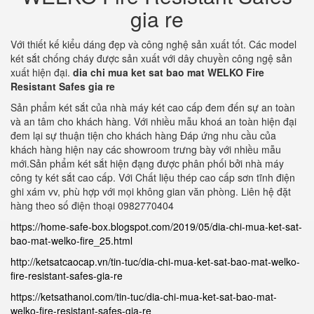
gia re
Với thiết kế kiểu dáng đẹp và công nghệ sản xuất tốt. Các model
két sắt chống cháy được sản xuất với dây chuyền công ngệ sản
xuất hiện đại.
dia chi mua ket sat bao mat WELKO Fire
Resistant Safes gia re
Sản phẩm két sắt của nhà máy két cao cấp đem đến sự an toàn
và an tâm cho khách hàng. Với nhiều mẫu khoá an toàn hiện đại
đem lại sự thuận tiện cho khách hàng Đáp ứng nhu cầu của
khách hàng hiện nay các showroom trưng bày với nhiều mẫu
mới.Sản phẩm két sắt hiện đạng được phân phối bởi nhà máy
công ty két sắt cao cấp. Với Chất liệu thép cao cấp sơn tĩnh điện
ghi xám vv, phù hợp với mọi không gian văn phòng. Liên hệ đặt
hàng theo số điện thoại 0982770404
https://home-safe-box.blogspot.com/2019/05/dia-chi-mua-ket-sat-
bao-mat-welko-fire_25.html
http://ketsatcaocap.vn/tin-tuc/dia-chi-mua-ket-sat-bao-mat-welko-
fire-resistant-safes-gia-re
https://ketsathanoi.com/tin-tuc/dia-chi-mua-ket-sat-bao-mat-
welko-fire-resistant-safes-gia-re