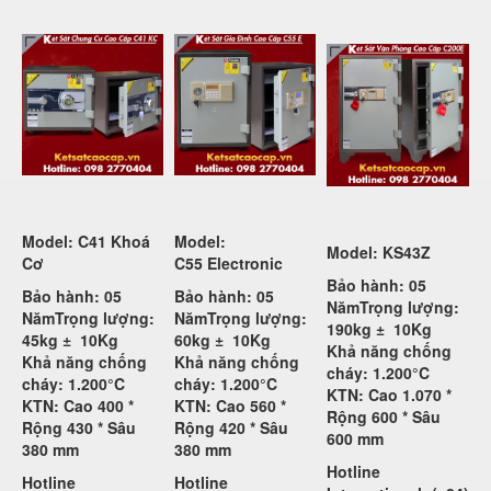
Model: C41 Khoá
Model:
Model: KS43Z
Cơ
C55
Electronic
Bảo hành: 05
Bảo hành: 05
Bảo hành: 05
Năm
Trọng lượng:
Năm
Trọng lượng:
Năm
Trọng lượng:
190kg ±
10Kg
45kg ±
10Kg
60kg ±
10Kg
Khả năng chống
Khả năng chống
Khả năng chống
cháy: 1.200°C
cháy: 1.200°C
cháy: 1.200°C
KTN: Cao 1.070 *
KTN: Cao 400 *
KTN: Cao 560 *
Rộng 600 * Sâu
Rộng 430 * Sâu
Rộng 420 * Sâu
600 mm
380 mm
380 mm
Hotline
Hotline
Hotline