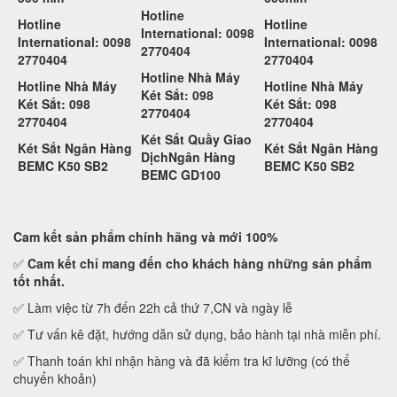
Hotline
Hotline
Hotline
International: 0098
International: 0098
International: 0098
2770404
2770404
2770404
Hotline Nhà Máy
Hotline Nhà Máy
Hotline Nhà Máy
Két Sắt: 098
Két Sắt: 098
Két Sắt: 098
2770404
2770404
2770404
Két Sắt Quầy Giao
Két Sắt Ngân Hàng
Két Sắt Ngân Hàng
DịchNgân Hàng
BEMC K50 SB2
BEMC K50 SB2
BEMC GD100
Cam kết
sản phẩm chính hãng và mới 100%
✅
Cam kết
chỉ mang đến cho khách hàng những sản phẩm
tốt nhất.
✅ Làm việc từ 7h đến 22h cả thứ 7,CN và ngày lễ
✅ Tư vấn kê đặt, hướng dẫn sử dụng, bảo hành tại nhà miễn phí.
✅ Thanh toán khi nhận hàng và đã kiểm tra kĩ lưỡng (có thể
chuyển khoản)