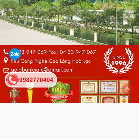
0982770404
back
to
top