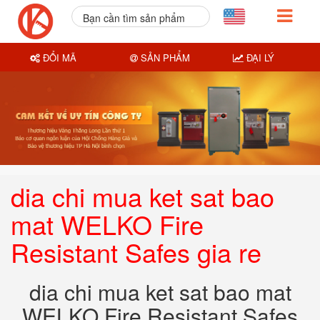
Bạn cần tìm sản phẩm
nào?
ĐỔI MÃ
SẢN PHẨM
ĐẠI LÝ
dia chi mua ket sat bao
mat WELKO Fire
Resistant Safes gia re
dia chi mua ket sat bao mat
WELKO Fire Resistant Safes