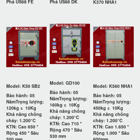
Phá US68 FE
Phá US88 DK
K370 NHA1
Model: GD100
Model: K50 SB2
Model: K560 NHA1
Bảo hành: 05
Bảo hành: 05
Bảo hành: 05
Năm
Trọng lượng:
Năm
Trọng lượng:
Năm
Trọng lượng:
160kg ±
10Kg
120kg ±
10Kg
450kg ±
10Kg
Khả năng chống
Khả năng chống
Khả năng chống
cháy: 1.200°C
cháy: 1.200°C
cháy: 1.200°C
KTN: Cao 710 *
KTN: Cao 650 *
KTN: Cao 1.650 *
Rộng 470 * Sâu
Rộng 450 * Sâu
Rộng 1.000 * Sâu
530 mm
500 mm
600mm