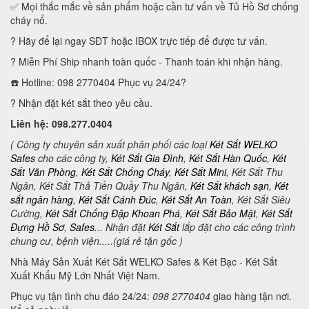
✅ Mọi thắc mắc về sản phẩm hoặc cần tư vấn về Tủ Hồ Sơ chống
cháy nổ.
? Hãy để lại ngay SĐT hoặc IBOX trực tiếp để được tư vấn.
? Miễn Phí Ship nhanh toàn quốc - Thanh toán khi nhận hàng.
☎️ Hotline: 098 2770404 Phục vụ 24/24?
? Nhận đặt két sắt theo yêu cầu.
Liên hệ: 098.277.0404
( Công ty chuyên sản xuất phân phối các loại
Két Sắt WELKO
Safes
cho các công ty,
Két Sắt Gia Đình
,
Két Sắt Hàn Quốc
,
Két
Sắt Văn Phòng
,
Két Sắt Chống Cháy
,
Két Sắt Mini
, Két Sắt Thu
Ngân, Két Sắt Thả Tiền Quầy Thu Ngân,
Két Sắt khách sạn
,
Két
sắt ngân hàng
,
Két Sắt Cánh Đúc
,
Két Sắt An Toàn
, Két Sắt Siêu
Cường,
Két Sắt Chống Đập Khoan Phá
,
Két Sắt Bảo Mật
,
Két Sắt
Đựng Hồ Sơ
,
Safes
... Nhận đặt
Két Sắt
lắp đặt cho các công trình
chung cư, bệnh viện.....(giá rẻ tận gốc )
Nhà Máy Sản Xuất Két Sắt WELKO Safes & Két Bạc - Két Sắt
Xuất Khẩu Mỹ Lớn Nhất Việt Nam.
Phục vụ tận tình chu đáo 24/24:
098 2770404
giao hàng tận nơi.