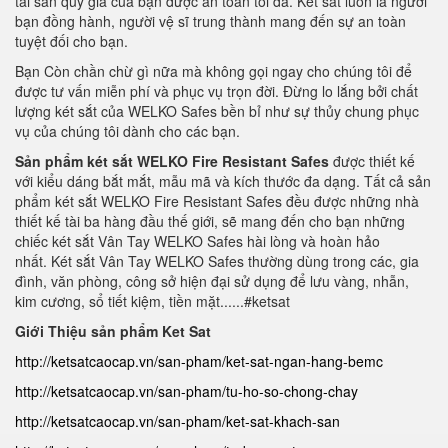
tài sản quý giá của bạn được an toàn tối đa. Két sắt luôn là người
bạn đồng hành, người vệ sĩ trung thành mang đến sự an toàn
tuyệt đối cho bạn.
Bạn Còn chần chừ gì nữa mà không gọi ngay cho chúng tôi để
được tư vấn miễn phí và phục vụ trọn đời. Đừng lo lắng bởi chất
lượng két sắt của WELKO Safes bền bỉ như sự thủy chung phục
vụ của chúng tôi dành cho các bạn.
Sản phẩm két sắt WELKO
Fire Resistant Safes
được thiết kế
với kiểu dáng bắt mắt, mẫu mã và kích thước đa dạng. Tất cả sản
phẩm két sắt WELKO Fire Resistant Safes đều được những nhà
thiết kế tài ba hàng đầu thế giới, sẽ mang đến cho bạn những
chiếc két sắt Vân Tay WELKO Safes hài lòng và hoàn hảo
nhất. Két sắt Vân Tay WELKO Safes thường dùng trong các, gia
đình, văn phòng, công sở hiện đại sử dụng để lưu vàng, nhẫn,
kim cương, sổ tiết kiệm, tiền mặt......#ketsat
Giới Thiệu sản phẩm Ket Sat
http://ketsatcaocap.vn/san-pham/ket-sat-ngan-hang-bemc
http://ketsatcaocap.vn/san-pham/tu-ho-so-chong-chay
http://ketsatcaocap.vn/san-pham/ket-sat-khach-san