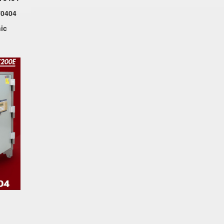
70404
ic