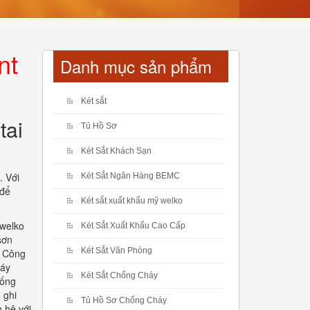
nt
Danh mục sản phẩm
Két sắt
tai
Tủ Hồ Sơ
Két Sắt Khách Sạn
. Với
Két Sắt Ngân Hàng BEMC
 để
Két sắt xuất khẩu mỹ welko
 welko
Két Sắt Xuất Khẩu Cao Cấp
sơn
Két Sắt Văn Phòng
. Công
háy
Két Sắt Chống Cháy
hống
 ghi
Tủ Hồ Sơ Chống Cháy
 hệ với