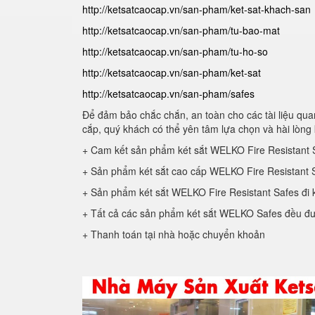
http://ketsatcaocap.vn/san-pham/ket-sat-khach-san
http://ketsatcaocap.vn/san-pham/tu-bao-mat
http://ketsatcaocap.vn/san-pham/tu-ho-so
http://ketsatcaocap.vn/san-pham/ket-sat
http://ketsatcaocap.vn/san-pham/safes
Để đảm bảo chắc chắn, an toàn cho các tài liệu quan
cắp, quý khách có thể yên tâm lựa chọn và hài lòng 
+ Cam kết sản phẩm két sắt WELKO Fire Resistant 
+ Sản phẩm két sắt cao cấp WELKO Fire Resistant S
+ Sản phẩm két sắt WELKO Fire Resistant Safes đi 
+ Tất cả các sản phẩm két sắt WELKO Safes đều đư
+ Thanh toán tại nhà hoặc chuyển khoản