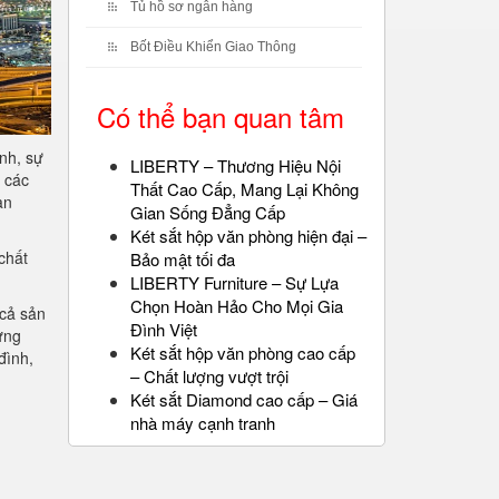
Tủ hồ sơ ngân hàng
Bốt Điều Khiển Giao Thông
Có thể bạn quan tâm
nh, sự
LIBERTY – Thương Hiệu Nội
 các
Thất Cao Cấp, Mang Lại Không
ạn
Gian Sống Đẳng Cấp
Két sắt hộp văn phòng hiện đại –
chất
Bảo mật tối đa
LIBERTY Furniture – Sự Lựa
Chọn Hoàn Hảo Cho Mọi Gia
 cả sản
Đình Việt
ững
Két sắt hộp văn phòng cao cấp
đình,
– Chất lượng vượt trội
Két sắt Diamond cao cấp – Giá
nhà máy cạnh tranh