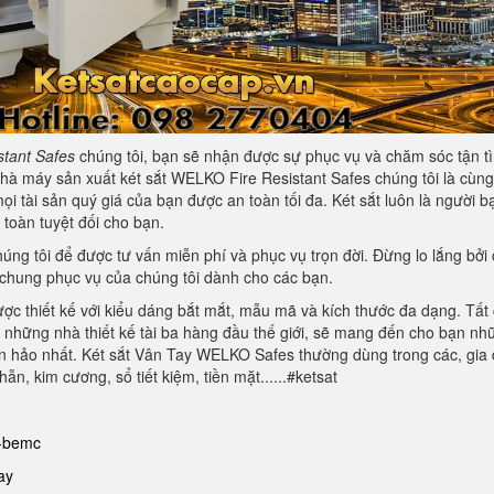
tant Safes
chúng tôi, bạn sẽ nhận được sự phục vụ và chăm sóc tận tì
nhà máy sản xuất két sắt WELKO Fire Resistant Safes chúng tôi là cùng
 tài sản quý giá của bạn được an toàn tối đa. Két sắt luôn là người b
toàn tuyệt đối cho bạn.
g tôi để được tư vấn miễn phí và phục vụ trọn đời. Đừng lo lắng bởi 
chung phục vụ của chúng tôi dành cho các bạn.
ợc thiết kế với kiểu dáng bắt mắt, mẫu mã và kích thước đa dạng. Tất
những nhà thiết kế tài ba hàng đầu thế giới, sẽ mang đến cho bạn nh
n hảo nhất. Két sắt Vân Tay WELKO Safes thường dùng trong các, gia 
n, kim cương, sổ tiết kiệm, tiền mặt......#ketsat
g-bemc
ay