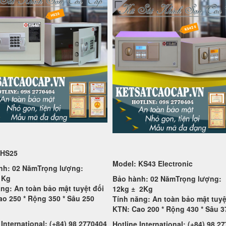
 HS25
Model: KS43 Electronic
nh: 02 Năm
Trọng lượng:
1Kg
Bảo hành: 02 Năm
Trọng lượng:
ng: An toàn bảo mật tuyệt đối
12kg ±
2Kg
o 250 * Rộng 350 * Sâu 250
Tính năng: An toàn bảo mật tuyệ
KTN: Cao 200 * Rộng 430 * Sâu 
 International: (+84) 98 2770404
Hotline International: (+84) 98 2