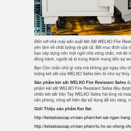
Đến với nhà máy sản xuất Két Sắt
WELKO Fire Resis
yên tâm về chất lượng và giá cả. Bởi mục đích của 
bạn xây dựng nên một ngôi nhà vững chắc, nơi đó mọi
đồng hành, người vệ sĩ trung thành mang đến sự an 
Bạn Còn chần chừ gì nữa mà không gọi ngay cho chún
lượng két sắt của WELKO Safes bền bỉ như sự thủy 
Sản phẩm két sắt WELKO
Fire Resistant Safes
đư
phẩm két sắt WELKO Fire Resistant Safes đều được 
chiếc két sắt Vân Tay WELKO Safes hài lòng và hoà
văn phòng, công sở hiện đại sử dụng để lưu vàng, nhẫ
Giới Thiệu sản phẩm Ket Sat
http://ketsatcaocap.vn/san-pham/ket-sat-ngan-han
http://ketsatcaocap.vn/san-pham/tu-ho-so-chong-ch