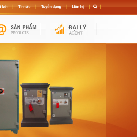
 két
Tin tức
Tuyển dụng
Liên hệ