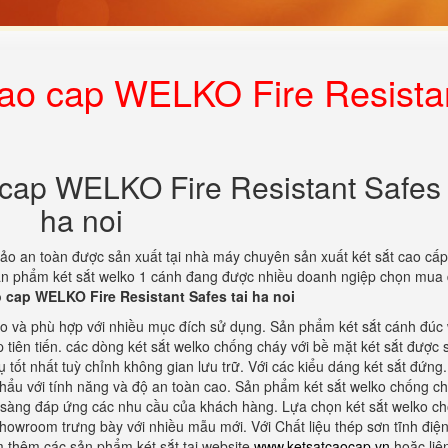
 cao cap WELKO Fire Resista
 cap WELKO Fire Resistant Safes 
ha noi
bảo an toàn được sản xuất tại nhà máy chuyên sản xuất két sắt cao cấp
 Sản phẩm két sắt welko 1 cánh đang được nhiều doanh ngiệp chọn mua
o cap WELKO Fire Resistant Safes tai ha noi
ao và phù hợp với nhiều mục đích sử dụng. Sản phẩm két sắt cánh đúc
tiên tiến. các dòng két sắt welko chống cháy với bề mặt két sắt được 
ụ tốt nhất tuỳ chỉnh không gian lưu trữ. Với các kiểu dáng két sắt đứng
khẩu với tính năng và độ an toàn cao. Sản phẩm két sắt welko chống c
 sàng đáp ứng các nhu cầu của khách hàng. Lựa chọn két sắt welko c
howroom trưng bày với nhiều mẫu mới. Với Chất liệu thép sơn tĩnh điện
 thêm các sản phẩm két sắt tại website
www.ketsatcaocap.vn
hoặc liên