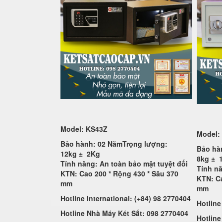
Model: KS43Z
Model:
Bảo hành: 02 Năm
Trọng lượng:
Bảo hà
12kg ±
2Kg
8kg ±
Tính năng: An toàn bảo mật tuyệt đối
Tính nă
KTN: Cao 200 * Rộng 430 * Sâu 370
KTN: Ca
mm
mm
Hotline International: (+84) 98 2770404
Hotline
Hotline Nhà Máy Két Sắt: 098 2770404
Hotline