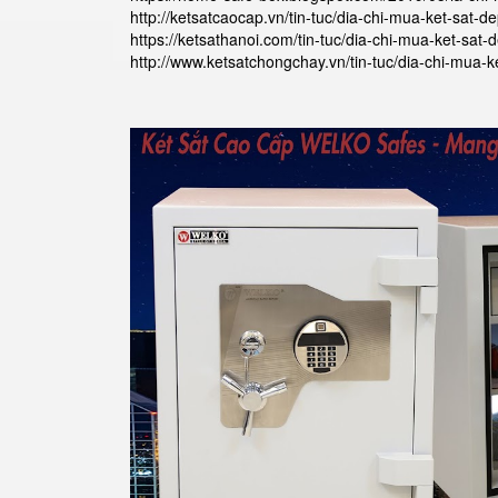
http://ketsatcaocap.vn/tin-tuc/dia-chi-mua-ket-sat-de
https://ketsathanoi.com/tin-tuc/dia-chi-mua-ket-sat-d
http://www.ketsatchongchay.vn/tin-tuc/dia-chi-mua-ke