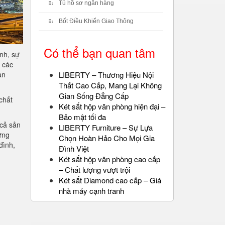
Tủ hồ sơ ngân hàng
Bốt Điều Khiển Giao Thông
Có thể bạn quan tâm
nh, sự
 các
LIBERTY – Thương Hiệu Nội
ạn
Thất Cao Cấp, Mang Lại Không
Gian Sống Đẳng Cấp
chất
Két sắt hộp văn phòng hiện đại –
Bảo mật tối đa
 cả sản
LIBERTY Furniture – Sự Lựa
ững
Chọn Hoàn Hảo Cho Mọi Gia
đình,
Đình Việt
Két sắt hộp văn phòng cao cấp
– Chất lượng vượt trội
Két sắt Diamond cao cấp – Giá
nhà máy cạnh tranh