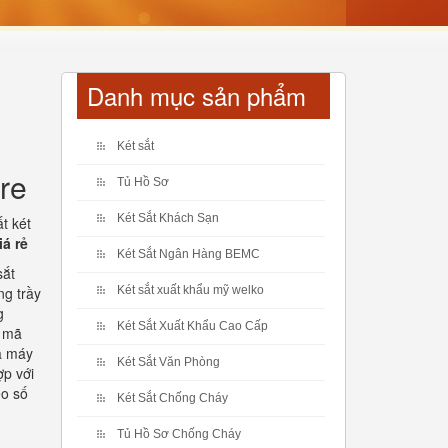
Danh mục sản phẩm
Két sắt
re
Tủ Hồ Sơ
Két Sắt Khách Sạn
t két
iá rẻ
Két Sắt Ngân Hàng BEMC
sắt
ng trầy
Két sắt xuất khẩu mỹ welko
g
Két Sắt Xuất Khẩu Cao Cấp
ệ mã
à máy
Két Sắt Văn Phòng
ợp với
eo số
Két Sắt Chống Cháy
Tủ Hồ Sơ Chống Cháy