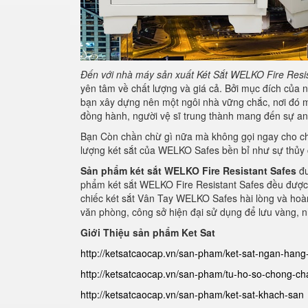
Đến với nhà máy sản xuất Két Sắt
WELKO Fire Resis
yên tâm về chất lượng và giá cả. Bởi mục đích của 
bạn xây dựng nên một ngôi nhà vững chắc, nơi đó mọi
đồng hành, người vệ sĩ trung thành mang đến sự an 
Bạn Còn chần chừ gì nữa mà không gọi ngay cho chún
lượng két sắt của WELKO Safes bền bỉ như sự thủy 
Sản phẩm két sắt WELKO
Fire Resistant Safes
đư
phẩm két sắt WELKO Fire Resistant Safes đều được 
chiếc két sắt Vân Tay WELKO Safes hài lòng và hoà
văn phòng, công sở hiện đại sử dụng để lưu vàng, nhẫ
Giới Thiệu sản phẩm Ket Sat
http://ketsatcaocap.vn/san-pham/ket-sat-ngan-han
http://ketsatcaocap.vn/san-pham/tu-ho-so-chong-ch
http://ketsatcaocap.vn/san-pham/ket-sat-khach-san