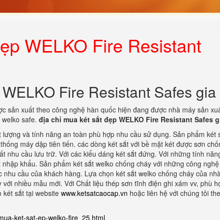
 đẹp WELKO Fire Resistant
p WELKO Fire Resistant Safes gia 
được sản xuất theo công nghệ hàn quốc hiện đang được nhà máy sản xuấ
u welko safe.
địa chỉ mua két sắt đẹp WELKO Fire Resistant Safes g
 lượng và tính năng an toàn phù hợp nhu cầu sử dụng. Sản phẩm két 
thống máy dập tiên tiến. các dòng két sắt với bề mặt két được sơn chố
hất nhu cầu lưu trữ. Với các kiểu dáng két sắt đứng. Với những tính năn
ất nhập khẩu. Sản phẩm két sắt welko chống cháy với những công ngh
ác nhu cầu của khách hàng. Lựa chọn két sắt welko chống cháy của nh
 với nhiều mẫu mới. Với Chất liệu thép sơn tĩnh điện ghi xám vv, phù h
két sắt tại website
www.ketsatcaocap.vn
hoặc liên hệ với chúng tôi th
mua-ket-sat-ep-welko-fire_25.html