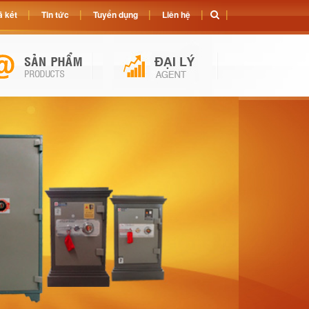
 két
Tin tức
Tuyển dụng
Liên hệ