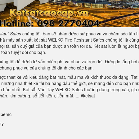
tant Safes
chúng tôi, bạn sẽ nhận được sự phục vụ và chăm sóc tận tì
nhà máy sản xuất két sắt WELKO Fire Resistant Safes chúng tôi là cùng
 tài sản quý giá của bạn được an toàn tối đa. Két sắt luôn là người b
toàn tuyệt đối cho bạn.
g tôi để được tư vấn miễn phí và phục vụ trọn đời. Đừng lo lắng bởi 
chung phục vụ của chúng tôi dành cho các bạn.
ợc thiết kế với kiểu dáng bắt mắt, mẫu mã và kích thước đa dạng. Tất
những nhà thiết kế tài ba hàng đầu thế giới, sẽ mang đến cho bạn nh
n hảo nhất. Két sắt Vân Tay WELKO Safes thường dùng trong các, gia 
n, kim cương, sổ tiết kiệm, tiền mặt......#ketsat
g-bemc
ay