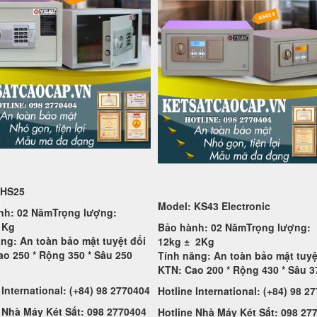
 HS25
Model: KS43 Electronic
nh: 02 Năm
Trọng lượng:
1Kg
Bảo hành: 02 Năm
Trọng lượng:
ng: An toàn bảo mật tuyệt đối
12kg ±
2Kg
o 250 * Rộng 350 * Sâu 250
Tính năng: An toàn bảo mật tuyệ
KTN: Cao 200 * Rộng 430 * Sâu 
 International: (+84) 98 2770404
Hotline International: (+84) 98 2
 Nhà Máy Két Sắt: 098 2770404
Hotline Nhà Máy Két Sắt: 098 27