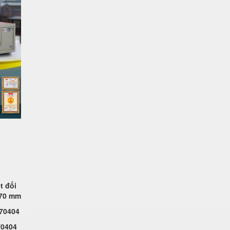
t đối
370 mm
770404
70404