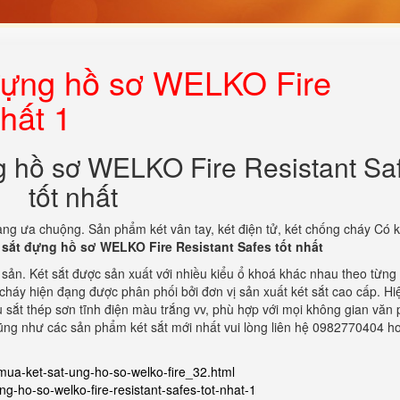
 đựng hồ sơ WELKO Fire
nhất 1
ng hồ sơ WELKO Fire Resistant Sa
tốt nhất
àng ưa chuộng. Sản phẩm két vân tay, két điện tử, két chống cháy Có 
t sắt đựng hồ sơ WELKO Fire Resistant Safes tốt nhất
i sản. Két sắt được sản xuất với nhiều kiểu ổ khoá khác nhau theo từng
háy hiện đạng được phân phối bởi đơn vị sản xuất két sắt cao cấp. Hi
ệu sắt thép sơn tĩnh điện màu trắng vv, phù hợp với mọi không gian văn
cũng như các sản phẩm két sắt mới nhất vui lòng liên hệ 0982770404 h
mua-ket-sat-ung-ho-so-welko-fire_32.html
ng-ho-so-welko-fire-resistant-safes-tot-nhat-1