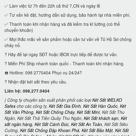
✅ Làm việc từ 7h đến 22h cả thứ 7,CN và ngày lễ
✅ Tư vấn kê đặt, hướng dẫn sử dụng, bảo hành tại nhà miễn phí.
✅ Thanh toán khi nhận hàng và đã kiểm tra kĩ lưỡng (có thể
chuyển khoản)
✅ Mọi thắc mắc về sản phẩm hoặc cần tư vấn về Tủ Hồ Sơ chống
cháy nổ.
? Hãy để lại ngay SĐT hoặc IBOX trực tiếp để được tư vấn.
? Miễn Phí Ship nhanh toàn quốc - Thanh toán khi nhận hàng.
☎️ Hotline: 098 2770404 Phục vụ 24/24?
? Nhận đặt két sắt theo yêu cầu.
Liên hệ: 098.277.0404
( Công ty chuyên sản xuất phân phối các loại
Két Sắt WELKO
Safes
cho các công ty,
Két Sắt Gia Đình
,
Két Sắt Hàn Quốc
,
Két
Sắt Văn Phòng
,
Két Sắt Chống Cháy
,
Két Sắt Mini
, Két Sắt Thu
Ngân, Két Sắt Thả Tiền Quầy Thu Ngân,
Két Sắt khách sạn
,
Két
sắt ngân hàng
,
Két Sắt Cánh Đúc
,
Két Sắt An Toàn
, Két Sắt Siêu
Cường,
Két Sắt Chống Đập Khoan Phá
,
Két Sắt Bảo Mật
,
Két Sắt