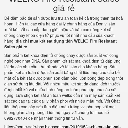
giá rẻ
Để đảm bảo tài sản được lưu trữ an toàn kể cả trong thiên tai hoả
hoạn. Hiện tại các cửa hàng đại lý chính hãng của Đơn vị sản
xuất két sắt cao cấp đang giới thiệu và bán các dòng két sắt
chống cháy khoá điện tử phục vụ tốt nhất nhu cầu của khách
hàng.
địa chỉ mua két sắt đựng tiền WELKO Fire Resistant
Safes giá rẻ
Sản phẩm két khoá điện tử chống cháy được sản xuất với công
nghệ bậc nhất ĐNA. Sản phẩm két sắt mã khoá điện tử đáp ứng
tối đa các nhu cầu lưu trữ bảo vệ tài sản cho khách hàng. Sản
phẩm két an toàn được sản xuất bằng chất liệu thép cao cấp bề
mặt của két sắt được phun sơn đảm bảo luôn bóng đẹp trong thời
gian sử dụng lâu dài. Với nhiều mẫu két sắt đa dạng kích thước}
được thiết kế với nhiều tính năng an toàn phù hợp nhu cầu sử
dụng. Lựa chọn két sắt an toàn welko của nhà máy sản xuất két
sắt cao cấp tại các đại lý phân phối với nhiều mẫu mới. Với Chất
liệu thép cao cấp sơn tĩnh điện màu trắng vv, phù hợp với mọi
không gian văn phòng. Liên hệ ngay với chúng tôi theo số
0982770404 để nhận thêm thông tin tư vấn.
https://home-safe-box.blogspot.com/2019/05/ia-chi-mua-ket-sat-