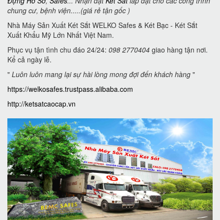
Đựng Hồ Sơ
,
Safes
... Nhận đặt
Két Sắt
lắp đặt cho các công trình
chung cư, bệnh viện.....(giá rẻ tận gốc )
Nhà Máy Sản Xuất Két Sắt WELKO Safes & Két Bạc - Két Sắt
Xuất Khẩu Mỹ Lớn Nhất Việt Nam.
Phục vụ tận tình chu đáo 24/24:
098 2770404
giao hàng tận nơi.
Kể cả ngày lễ.
"
Luôn luôn mang lại sự hài lòng mong đợi đến khách hàng
"
https://welkosafes.trustpass.alibaba.com
http://ketsatcaocap.vn