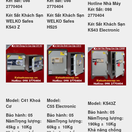
Két Sắt: 098
Két Sắt: 098
Hotline Nhà Máy
2770404
2770404
Két Sắt: 098
Két Sắt Khách Sạn
Két Sắt Khách Sạn
2770404
WELKO Safes
WELKO Safes
Két Sắt Khách Sạn
KS43 Z
HS25
KS43 Electronic
Model: C41 Khoá
Model:
Model: KS43Z
Cơ
C55
Electronic
Bảo hành: 05
Bảo hành: 05
Bảo hành: 05
Năm
Trọng lượng:
Năm
Trọng lượng:
Năm
Trọng lượng:
190kg ±
10Kg
45kg ±
10Kg
60kg ±
10Kg
Khả năng chống