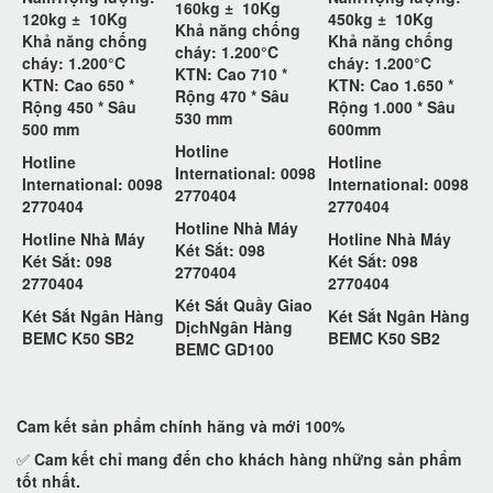
160kg ±
10Kg
120kg ±
10Kg
450kg ±
10Kg
Khả năng chống
Khả năng chống
Khả năng chống
cháy: 1.200°C
cháy: 1.200°C
cháy: 1.200°C
KTN: Cao 710 *
KTN: Cao 650 *
KTN: Cao 1.650 *
Rộng 470 * Sâu
Rộng 450 * Sâu
Rộng 1.000 * Sâu
530 mm
500 mm
600mm
Hotline
Hotline
Hotline
International: 0098
International: 0098
International: 0098
2770404
2770404
2770404
Hotline Nhà Máy
Hotline Nhà Máy
Hotline Nhà Máy
Két Sắt: 098
Két Sắt: 098
Két Sắt: 098
2770404
2770404
2770404
Két Sắt Quầy Giao
Két Sắt Ngân Hàng
Két Sắt Ngân Hàng
DịchNgân Hàng
BEMC K50 SB2
BEMC K50 SB2
BEMC GD100
Cam kết
sản phẩm chính hãng và mới 100%
✅
Cam kết
chỉ mang đến cho khách hàng những sản phẩm
tốt nhất.