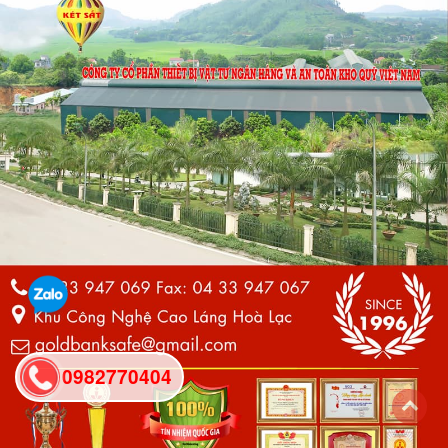
0982770404
back