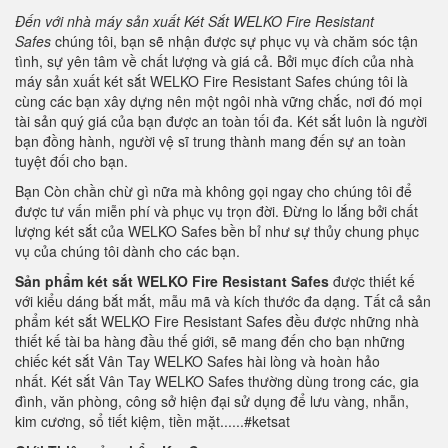
Đến với nhà máy sản xuất Két Sắt
WELKO Fire Resistant
Safes
chúng tôi, bạn sẽ nhận được sự phục vụ và chăm sóc tận
tình, sự yên tâm về chất lượng và giá cả. Bởi mục đích của nhà
máy sản xuất két sắt WELKO Fire Resistant Safes chúng tôi là
cùng các bạn xây dựng nên một ngôi nhà vững chắc, nơi đó mọi
tài sản quý giá của bạn được an toàn tối đa. Két sắt luôn là người
bạn đồng hành, người vệ sĩ trung thành mang đến sự an toàn
tuyệt đối cho bạn.
Bạn Còn chần chừ gì nữa mà không gọi ngay cho chúng tôi để
được tư vấn miễn phí và phục vụ trọn đời. Đừng lo lắng bởi chất
lượng két sắt của WELKO Safes bền bỉ như sự thủy chung phục
vụ của chúng tôi dành cho các bạn.
Sản phẩm két sắt WELKO
Fire Resistant Safes
được thiết kế
với kiểu dáng bắt mắt, mẫu mã và kích thước đa dạng. Tất cả sản
phẩm két sắt WELKO Fire Resistant Safes đều được những nhà
thiết kế tài ba hàng đầu thế giới, sẽ mang đến cho bạn những
chiếc két sắt Vân Tay WELKO Safes hài lòng và hoàn hảo
nhất. Két sắt Vân Tay WELKO Safes thường dùng trong các, gia
đình, văn phòng, công sở hiện đại sử dụng để lưu vàng, nhẫn,
kim cương, sổ tiết kiệm, tiền mặt......#ketsat