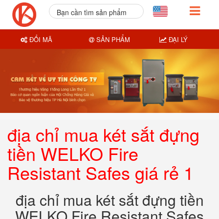
Bạn cần tìm sản phẩm
nào?
ĐỔI MÃ
SẢN PHẨM
ĐẠI LÝ
địa chỉ mua két sắt đựng
tiền WELKO Fire
Resistant Safes giá rẻ 1
địa chỉ mua két sắt đựng tiền
WELKO Fire Resistant Safes