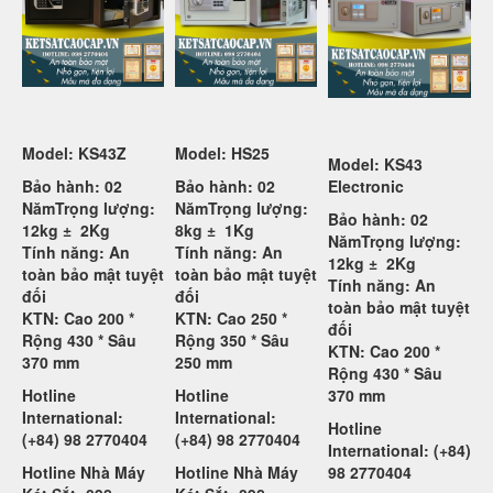
Model: KS43Z
Model: HS25
Model: KS43
Bảo hành: 02
Bảo hành: 02
Electronic
Năm
Trọng lượng:
Năm
Trọng lượng:
Bảo hành: 02
12kg ±
2Kg
8kg ±
1Kg
Năm
Trọng lượng:
Tính năng: An
Tính năng: An
12kg ±
2Kg
toàn bảo mật tuyệt
toàn bảo mật tuyệt
Tính năng: An
đối
đối
toàn bảo mật tuyệt
KTN: Cao 200 *
KTN: Cao 250 *
đối
Rộng 430 * Sâu
Rộng 350 * Sâu
KTN: Cao 200 *
370 mm
250 mm
Rộng 430 * Sâu
Hotline
Hotline
370 mm
International:
International:
Hotline
(+84) 98 2770404
(+84) 98 2770404
International: (+84)
Hotline Nhà Máy
Hotline Nhà Máy
98 2770404