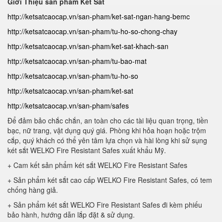
Giới Thiệu sản phẩm Ket Sat
http://ketsatcaocap.vn/san-pham/ket-sat-ngan-hang-bemc
http://ketsatcaocap.vn/san-pham/tu-ho-so-chong-chay
http://ketsatcaocap.vn/san-pham/ket-sat-khach-san
http://ketsatcaocap.vn/san-pham/tu-bao-mat
http://ketsatcaocap.vn/san-pham/tu-ho-so
http://ketsatcaocap.vn/san-pham/ket-sat
http://ketsatcaocap.vn/san-pham/safes
Để đảm bảo chắc chắn, an toàn cho các tài liệu quan trọng, tiền
bạc, nữ trang, vật dụng quý giá. Phòng khi hỏa hoạn hoặc trộm
cắp, quý khách có thể yên tâm lựa chọn và hài lòng khi sử sụng
két sắt WELKO Fire Resistant Safes xuất khẩu Mỹ.
+ Cam kết sản phẩm két sắt WELKO Fire Resistant Safes
+ Sản phẩm két sắt cao cấp WELKO Fire Resistant Safes, có tem
chống hàng giả.
+ Sản phẩm két sắt WELKO Fire Resistant Safes đi kèm phiếu
bảo hành, hướng dẫn lắp đặt & sử dụng.