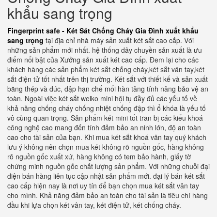
khẩu sang trọng
Fingerprint safe - Két Sát Chống Cháy Gia Đình xuất khẩu
sang trọng
tại địa chỉ nhà máy sản xuất két sắt cao cấp. Với
những sản phẩm mới nhất. hệ thống dây chuyền sản xuất là ưu
điểm nổi bật của Xưởng sản xuất két cao cấp. Đem lại cho các
khách hàng các sản phẩm két sắt chống cháy,két sắt vân tay,két
sắt điện tử tốt nhất trên thị trường. Két sắt với thiết kế và sản xuất
bằng thép và đúc, dập hạn chế mối hàn tăng tính năng bảo vệ an
toàn. Ngoài việc két sắt welko mini hội tụ đầy đủ các yếu tố về
khả năng chống cháy chống nhiệt chống đập thì ổ khóa là yếu tố
vô cùng quan trọng. Sản phẩm két mini tốt tran bị các kiểu khoá
công nghệ cao mang đến tính đảm bảo an ninh lớn, độ an toàn
cao cho tài sản của bạn. Khi mua két sắt khoá vân tay quý khách
lưu ý không nên chọn mua két không rõ nguồn gốc, hàng không
rõ nguồn gốc xuất xứ, hàng không có tem bảo hành, giấy tờ
chứng minh nguồn gốc chất lượng sản phẩm. Với những chuỗi đại
diện bán hàng liên tục cập nhật sản phẩm mới. đại lý bán két sắt
cao cấp hiện nay là nơi uy tín để bạn chọn mua két sắt vân tay
cho mình. Khả năng đảm bảo an toàn cho tài sản là tiêu chí hàng
đầu khi lựa chọn két vân tay, két điện tử, két chống cháy.