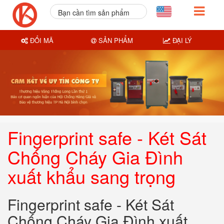
Bạn cần tìm sản phẩm
nào?
ĐỔI MÃ
SẢN PHẨM
ĐẠI LÝ
Fingerprint safe - Két Sát
Chống Cháy Gia Đình
xuất khẩu sang trọng
Fingerprint safe - Két Sát
Chống Cháy Gia Đình xuất