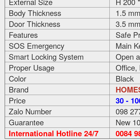
External Size
H 200 *
Body Thickness
1.5 m
Door Thickness
3.5 m
Features
Safe Pr
SOS Emergency
Main Ke
Smart Locking System
Open an
Proper Usage
Office,
Color
Black
Brand
HOME
Price
3
0 - 1
Zalo Number
098 27
Guarantee
New 100
International Hotline 24/7
0084 98