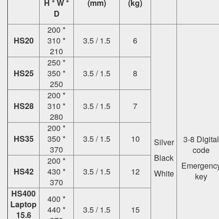
H * W *
(mm)
(kg)
D
200 *
HS20
310 *
3.5 / 1.5
6
210
250 *
HS25
350 *
3.5 / 1.5
8
250
200 *
HS28
310 *
3.5 / 1.5
7
280
200 *
HS35
350 *
3.5 / 1.5
10
3-8 Digital
Silver
370
code
Black
200 *
Emergenc
HS42
430 *
3.5 / 1.5
12
White
key
370
HS400
400 *
Laptop
440 *
3.5 / 1.5
15
15.6