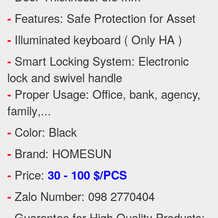
Features:
Safe Protection
for
Asset
-
Illuminated keyboard ( Only HA )
-
Smart Locking System: Electronic
-
lock and swivel handle
Proper Usage:
Office, bank, agency,
-
family
,...
Color: Black
-
Brand: HOMESUN
-
Price:
-
30 - 100 $/PCS
Zalo Number: 098 2770404
-
Guarantee for High Quality Products:
-