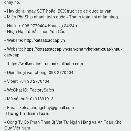
cháy nổ.
-
Hãy để lại ngay SĐT hoặc IBOX trực tiếp để được tư vấn.
-
Miễn Phí Ship nhanh toàn quốc - Thanh toán khi nhận hàng.
-
Hotline: 098 2770404 Phục vụ 24/24h
-
Nhận Đặt Tủ Sắt Theo Yêu Cầu.
-
Website:
http://ketsatcaocap.vn
-
Website:
https://ketsatcaocap.vn/san-pham/ket-sat-xuat-khau-
cao-cap
-
https://welkosafes.trustpass.alibaba.com
-
Điện thoại văn phòng: 098 2770404
-
Viber: +84 98 2770404
-
WeChat ID: FactorySafes
-
Mã số thuế: 0101391913
-
Email:
ketsatchongchay@gmail.com
Thông tin thanh toán:
-
Công Ty Cổ Phần Thiết Bị Vật Tư Ngân Hàng và An Toàn Kho
Qũy Việt Nam