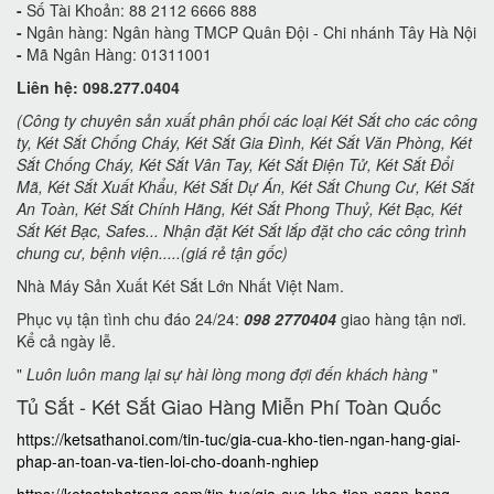
-
Số Tài Khoản: 88 2112 6666 888
-
Ngân hàng: Ngân hàng TMCP Quân Đội - Chi nhánh Tây Hà Nội
-
Mã Ngân Hàng: 01311001
Liên hệ: 098.277.0404
(Công ty chuyên sản xuất phân phối các loại Két Sắt cho các công
ty, Két Sắt Chống Cháy, Két Sắt Gia Đình, Két Sắt Văn Phòng, Két
Sắt Chống Cháy, Két Sắt Vân Tay, Két Sắt Điện Tử, Két Sắt Đổi
Mã, Két Sắt Xuất Khẩu, Két Sắt Dự Án, Két Sắt Chung Cư, Két Sắt
An Toàn, Két Sắt Chính Hãng, Két Sắt Phong Thuỷ, Két Bạc, Két
Sắt Két Bạc, Safes... Nhận đặt Két Sắt lắp đặt cho các công trình
chung cư, bệnh viện.....(giá rẻ tận gốc)
Nhà Máy Sản Xuất Két Sắt Lớn Nhất Việt Nam.
Phục vụ tận tình chu đáo 24/24:
098 2770404
giao hàng tận nơi.
Kể cả ngày lễ.
"
Luôn luôn mang lại sự hài lòng mong đợi đến khách hàng
"
Tủ Sắt - Két Sắt Giao Hàng Miễn Phí Toàn Quốc
https://ketsathanoi.com/tin-tuc/gia-cua-kho-tien-ngan-hang-giai-
phap-an-toan-va-tien-loi-cho-doanh-nghiep
https://ketsatnhatrang.com/tin-tuc/gia-cua-kho-tien-ngan-hang-