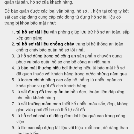
quản tài sản, hồ sơ của khách hàng.
Để bảo quản được các loại văn bằng, hồ sơ ... hiện tại công ty két
sắt cao cấp đang cung cấp các dòng tủ đựng hồ sơ tài liệu có
trang bị khóa bảo mật như:
tủ hồ sơ tài liệu
văn phòng giúp lưu trữ hồ sơ an toàn, sắp
xếp gọn gàng
tủ hồ sơ tài liệu chống cháy
trang bị hệ thống an toàn
chống cháy bảo quản hồ sơ tốt nhất
tủ hồ sơ dùng trong bộ công an
sản phẩm chuyên dụng
phục vụ bảo quản hồ sơ cho bộ công an việt nam
tủ bảo mật thương hiệu bdi
thương hiệu tủ bảo mật hồ sơ
đã quen thuộc với khách hàng trong nước những năm qua
tủ locker chính hãng cao cấp
hệ thống tủ nhiều ngăn có
khóa phục vụ gửi đồ cho khách hàng
tủ sắt đựng đồ treo quần áo
bền đẹp, thuận tiện đáp ứng
nhu cầu khách hàng
tủ sắt trường mầm mon
thiết kế nhiều màu sắc, đẹp, không
gian vừa phải để bé có thể tự cất đồ
tủ hồ sơ có chân di động
đem lại hiệu quả cao trong công
việc
tủ file cao cấp
đựng tài liệu với hiệu xuất cao, dễ dàng thao
tác tìm kiếm