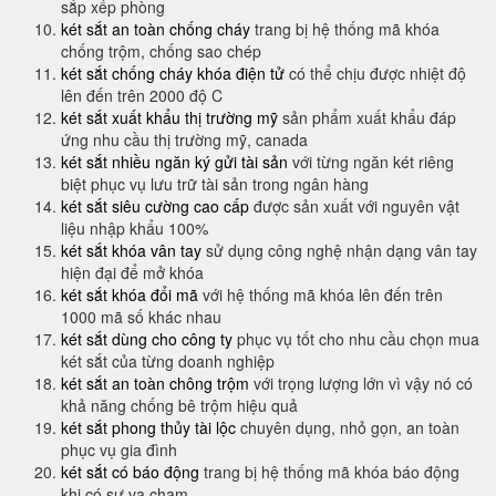
sắp xếp phòng
két sắt an toàn chống cháy
trang bị hệ thống mã khóa
chống trộm, chống sao chép
két sắt chống cháy khóa điện tử
có thể chịu được nhiệt độ
lên đến trên 2000 độ C
két sắt xuất khẩu thị trường mỹ
sản phẩm xuất khẩu đáp
ứng nhu cầu thị trường mỹ, canada
két sắt nhiều ngăn ký gửi tài sản
với từng ngăn két riêng
biệt phục vụ lưu trữ tài sản trong ngân hàng
két sắt siêu cường cao cấp
được sản xuất với nguyên vật
liệu nhập khẩu 100%
két sắt khóa vân tay
sử dụng công nghệ nhận dạng vân tay
hiện đại để mở khóa
két sắt khóa đổi mã
với hệ thống mã khóa lên đến trên
1000 mã số khác nhau
két sắt dùng cho công ty
phục vụ tốt cho nhu cầu chọn mua
két sắt của từng doanh nghiệp
két sắt an toàn chông trộm
với trọng lượng lớn vì vậy nó có
khả năng chống bê trộm hiệu quả
két sắt phong thủy tài lộc
chuyên dụng, nhỏ gọn, an toàn
phục vụ gia đình
két sắt có báo động
trang bị hệ thống mã khóa báo động
khi có sự va chạm