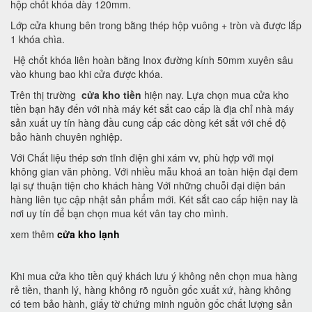
hộp chốt khóa dày 120mm.
Lớp cửa khung bên trong bằng thép hộp vuông + tròn và được lắp
1 khóa chìa.
Hệ chốt khóa liên hoàn bằng Inox đường kính 50mm xuyên sâu
vào khung bao khi cửa được khóa.
Trên thị trường
cửa kho tiền
hiện nay. Lựa chọn mua cửa kho
tiền bạn hãy đến với nhà máy két sắt cao cấp là địa chỉ nhà máy
sản xuất uy tín hàng đầu cung cấp các dòng két sắt với chế độ
bảo hành chuyên nghiệp.
Với Chất liệu thép sơn tĩnh điện ghi xám vv, phù hợp với mọi
không gian văn phòng. Với nhiều mẫu khoá an toàn hiện đại đem
lại sự thuận tiện cho khách hàng Với những chuỗi đại diện bán
hàng liên tục cập nhật sản phẩm mới. Két sắt cao cấp hiện nay là
nơi uy tín để bạn chọn mua két vân tay cho mình.
xem thêm
cửa kho lạnh
Khi mua cửa kho tiền quý khách lưu ý không nên chọn mua hàng
rẻ tiền, thanh lý, hàng không rõ nguồn gốc xuất xứ, hàng không
có tem bảo hành, giấy tờ chứng minh nguồn gốc chất lượng sản