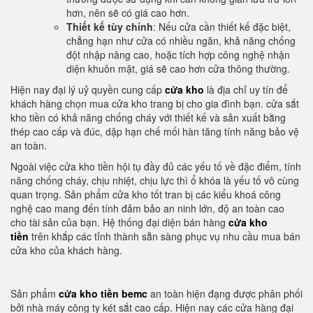
hơn, nên sẽ có giá cao hơn.
Thiết kế tùy chỉnh
: Nếu cửa cần thiết kế đặc biệt,
chẳng hạn như cửa có nhiều ngăn, khả năng chống
đột nhập nâng cao, hoặc tích hợp công nghệ nhận
diện khuôn mặt, giá sẽ cao hơn cửa thông thường.
Hiện nay đại lý uỷ quyền cung cấp
cửa kho
là địa chỉ uy tín để
khách hàng chọn mua cửa kho trang bị cho gia đình bạn. cửa sắt
kho tiền có khả năng chống cháy với thiết kế và sản xuất bằng
thép cao cấp và đúc, dập hạn chế mối hàn tăng tính năng bảo vệ
an toàn.
Ngoài việc cửa kho tiền hội tụ đầy đủ các yếu tố về đặc điểm, tính
năng chống cháy, chịu nhiệt, chịu lực thì ổ khóa là yếu tố vô cùng
quan trọng. Sản phẩm cửa kho tốt tran bị các kiểu khoá công
nghệ cao mang đến tính đảm bảo an ninh lớn, độ an toàn cao
cho tài sản của bạn. Hệ thống đại diện bán hàng
cửa kho
tiền
trên khắp các tỉnh thành sẵn sàng phục vụ nhu cầu mua bán
cửa kho của khách hàng.
Sản phẩm
cửa kho tiền bemc
an toàn hiện đạng được phân phối
bởi nhà máy công ty két sắt cao cấp. Hiện nay các cửa hàng đại