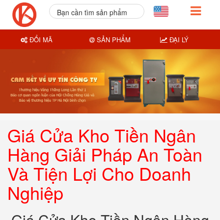
Bạn cần tìm sản phẩm
nào?
ĐỔI MÃ
SẢN PHẨM
ĐẠI LÝ
Giá Cửa Kho Tiền Ngân
Hàng Giải Pháp An Toàn
Và Tiện Lợi Cho Doanh
Nghiệp
Giá Cửa Kho Tiền Ngân Hàng