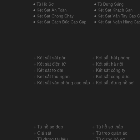
Tủ Hồ Sơ
Tủ Đựng Súng
Két Sắt An Toàn
Két Sắt Khách Sạn
Két Sắt Chống Cháy
Két Sắt Vân Tay Cao 
Két Sắt Cách Đúc Cao Cấp
Két Sắt Ngân Hàng Ca
+
Két sắt sài gòn
+
Két sắt hải phòng
+
Két sắt điện tử
+
Két sắt hà nội
+
Két sắt to đại
+
Két sắt công ty
+
Két sắt thu ngân
+
Két sắt công đức
+
Két sắt văn phòng cao cấp
+
Két sắt đựng hồ sơ
+
Tủ hồ sơ đẹp
+
Tủ hồ sơ thấp
+
Giá sắt
+
Tủ treo quần áo
+
Tủ đựng tài liệu
+
Tủ đựng hồ sơ