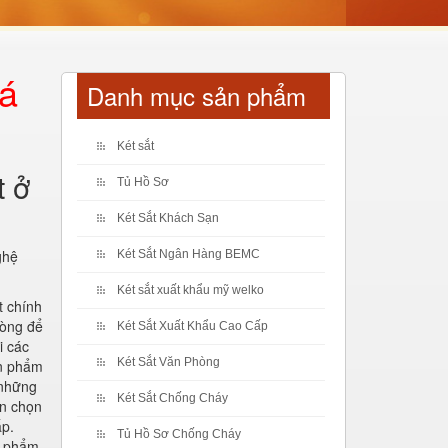
iá
Danh mục sản phẩm
Két sắt
t ở
Tủ Hồ Sơ
Két Sắt Khách Sạn
ghệ
Két Sắt Ngân Hàng BEMC
Két sắt xuất khẩu mỹ welko
t chính
hòng để
Két Sắt Xuất Khẩu Cao Cấp
i các
Két Sắt Văn Phòng
ản phẩm
 những
Két Sắt Chống Cháy
ạn chọn
ấp.
Tủ Hồ Sơ Chống Cháy
n phẩm