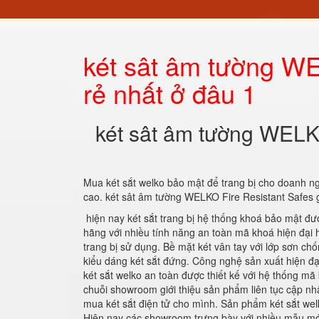
két sât âm tường WE
rẻ nhất ở đâu 1
két sât âm tường WELKO
Mua két sắt welko bảo mật để trang bị cho doanh n
cao. két sât âm tường WELKO Fire Resistant Safes g
hiện nay két sắt trang bị hệ thống khoá bảo mật đư
hãng với nhiều tính năng an toàn mã khoá hiện đại h
trang bị sử dụng. Bề mặt két vân tay với lớp sơn c
kiểu dáng két sắt đứng. Công nghệ sản xuất hiện đạ
két sắt welko an toàn được thiết kế với hệ thống 
chuỗi showroom giới thiệu sản phẩm liên tục cập nhậ
mua két sắt điện tử cho mình. Sản phẩm két sắt wel
Hiện nay các showroom trưng bày với nhiều mẫu mớ