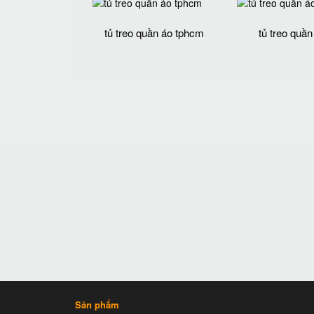
tủ treo quần áo tphcm
tủ treo quần
Sản phẩm