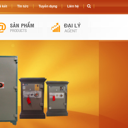
 két
Tin tức
Tuyển dụng
Liên hệ