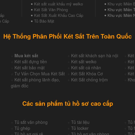
Két sắt xuất khẩu mỹ welko
Khu vực Miền 
Két Sắt Văn Phòng
Khu vực Miền T
Cấp
Két Sắt Xuất Khẩu Cao Cấp
Khu vực Miền 
o Cấp
Tủ Bảo Mật
Hệ Thống Phân Phối Két Sắt Trên Toàn Quốc
+
Mua két sắt
+
Két sắt khách sạn hà nội
+
Két
+
Két sắt đựng tiền
+
Két sắt welko
+
Két
+
Két sắt bảo mật
+
Két sắt cá nhân
+
Két
+
Tư Vấn Chọn Mua Két Sắt
+
Két Sắt Khóa Cơ
+
Két
+
Két sắt phòng lãnh đạo,
+
Két Sắt chống trộm
+
Kho
giám đốc
Các sản phẩm tủ hồ sơ cao cấp
+
Tủ sắt văn phòng
+
Tủ tài liệu
+
Tủ 
+
Tủ ghép
+
Tủ locker
+
Tủ f
+
Tủ hồ sơ giá rẻ
+
Tủ hồ sơ văn phòng
+
Tủ 