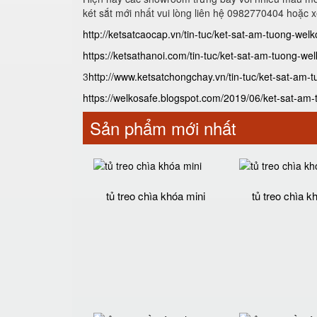
két sắt mới nhất vui lòng liên hệ 0982770404 hoặc 
http://ketsatcaocap.vn/tin-tuc/ket-sat-am-tuong-welk
https://ketsathanoi.com/tin-tuc/ket-sat-am-tuong-wel
3
http://www.ketsatchongchay.vn/tin-tuc/ket-sat-am-t
https://welkosafe.blogspot.com/2019/06/ket-sat-am-t
Sản phẩm mới nhất
tủ treo chìa khóa mini
tủ treo chìa k