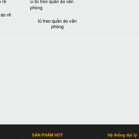
 áo rẻ
tủ treo quần áo văn
phòng
SẢN PHẨM HOT
Hệ thống đại lý