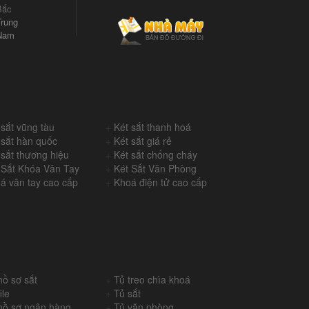
Bắc
rung
Nam
 sắt vũng tàu
+
Két sắt thanh hoá
 sắt hàn quốc
+
Két sắt giá rẻ
 sắt thương hiệu
+
Két sắt chống cháy
 Sắt Khóa Vân Tay
+
Két Sắt Văn Phòng
á vân tay cao cấp
+
Khoá điện tử cao cấp
hồ sơ sắt
+
Tủ treo chìa khoá
ile
+
Tủ sắt
hồ sơ ngân hàng
+
Tủ văn phòng