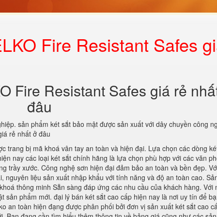
LKO Fire Resistant Safes g
 Fire Resistant Safes giá rẻ nhấ
đâu
ghiệp. sản phẩm két sắt bảo mật được sản xuất với dây chuyền công n
iá rẻ nhất ở đâu
ợc trang bị mã khoá vân tay an toàn và hiện đại. Lựa chọn các dòng ké
iện nay các loại két sắt chính hãng là lựa chọn phù hợp với các văn p
hống trầy xước. Công nghệ sơn hiện đại đảm bảo an toàn và bền đẹp. Vớ
i, nguyên liệu sản xuất nhập khẩu với tính năng và độ an toàn cao. S
mã khoá thông minh Sẵn sàng đáp ứng các nhu cầu của khách hàng. Với
t sản phẩm mới. đại lý bán két sắt cao cấp hiện nay là nơi uy tín để b
ko an toàn hiện đạng được phân phối bởi đơn vị sản xuất két sắt cao c
i. Bạn đang cần tìm hiểu thêm thông tin về bảng giá cũng như các sả