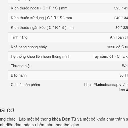
Kích thước ngoài ( C * R * S ) mm
395 * 41
Kích thước sử dụng ( C * R * S ) mm
240 * 34
Kích thước ngăn kéo ( C * R * S ) mm
30 * 32
Tính năng
An Toàn c
Khả năng chống cháy
1350 độ C tr
Hệ thống khóa liên hoàn thông minh
Tay cầm: 01 - Chìa k
Thương hiệu
We
Bảo hành
36 T
Chi tiết sản phẩm
https://ketsatcaocap.vn/ch
kcc-4
óa cơ
ững chắc. Lắp một hệ thống khóa Điện Tử và một bộ khóa chìa tránh 
tĩnh điện đảm bảo sự bền màu theo thời gian