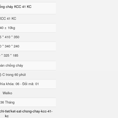
hống cháy KCC 41 KC
KCC 41 KC
40 ± 10kg
5 * 410 * 350
0 * 340 * 240
 * 325 * 185
oàn chống cháy
ộ C trong 60 phút
hìa khóa: 06 - Đổi mã: 01
Welko
36 Tháng
chi-tiet/ket-sat-chong-chay-kcc-41-
kc