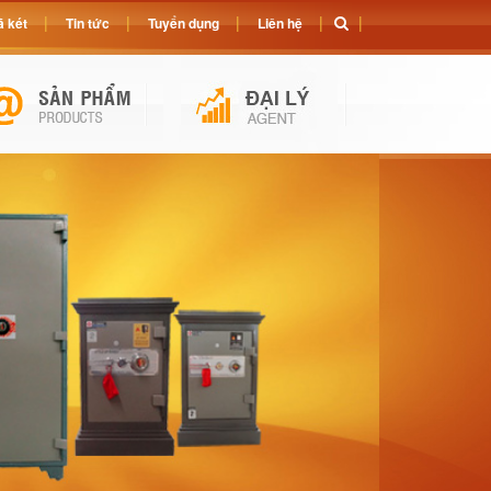
 két
Tin tức
Tuyển dụng
Liên hệ