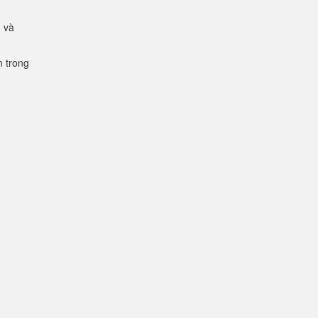
g và
n trong