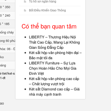
Tủ hồ sơ ngân hàng
0 * 350
Bốt Điều Khiển Giao Thông
0 * 240
5 * 185
Có thể bạn quan tâm
hống cháy
LIBERTY – Thương Hiệu Nội
ong 60 phút
Thất Cao Cấp, Mang Lại Không
Gian Sống Đẳng Cấp
hóa: 06 - Đổi mã: 01
Két sắt hộp văn phòng hiện đại –
lko
Bảo mật tối đa
LIBERTY Furniture – Sự Lựa
háng
Chọn Hoàn Hảo Cho Mọi Gia
Đình Việt
i-tiet/ket-sat-chong-chay-
1-dt
Két sắt hộp văn phòng cao cấp
– Chất lượng vượt trội
Két sắt Diamond cao cấp – Giá
nhà máy cạnh tranh
sao