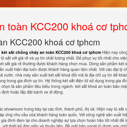
an toàn KCC200 khoá cơ tp
toàn KCC200 khoá cơ tphcm
n
két sắt chống cháy an toàn KCC200 khoá cơ tphcm
Hiện nay công
tủ sắt với giá rẻ và uy tín chất lượng nhất. Để phục vụ tốt nhất cho việ
 két sắt giá rẻ thường được khách hàng chọn mua. Dòng sản phẩm két s
sản xuất hiện đại luôn được khách hàng quan tâm nhất. Với các đại lý 
 cả nước. nhà máy sản xuất két sắt khoá đổi mã là địa chỉ uy tín để kh
g trong gia đình uy tín. Hệ thống két sắt điện tử sử dụng trong gia đì
 chọn là sản phẩm tiêu biểu trong ngành. két sắt khoá an toàn bảo mậ
 định hoặc lắp đặt bánh xe di động.
c showroom trưng bày tại các tỉnh, thành phố, thị xã. HIện nay tủ sắt 
đáp ứng nhu cầu của khách hàng toàn quốc. Với công nghệ sản xuất hi
 gia đình đem lại cho doanh nghiệp sự lựa chọn hoàn hảo tốt nhất để l
ại, với thiết kế đơn giản và thuận tiên. Bề mặt bên ngoài tủ được sơn ch