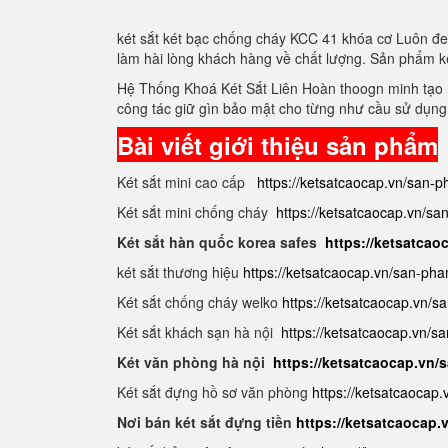
két sắt két bạc chống cháy KCC 41 khóa cơ Luôn đe
làm hài lòng khách hàng về chất lượng. Sản phẩm k
Hệ Thống Khoá Két Sắt Liên Hoàn thoogn minh tạo r
công tác giữ gìn bảo mật cho từng như cầu sử dụng
Bài viết giới thiệu sản phẩm
Két sắt mini cao cấp
https://ketsatcaocap.vn/san-p
Két sắt mini chống cháy
https://ketsatcaocap.vn/s
Két sắt hàn quốc korea safes
https://ketsatcao
két sắt thương hiệu
https://ketsatcaocap.vn/san-pha
Két sắt chống cháy welko
https://ketsatcaocap.vn/
Két sắt khách sạn hà nội
https://ketsatcaocap.vn/s
Két văn phòng hà nội
https://ketsatcaocap.vn
Két sắt đựng hồ sơ văn phòng
https://ketsatcaocap
Nơi bán két sắt đựng tiền
https://ketsatcaocap.v