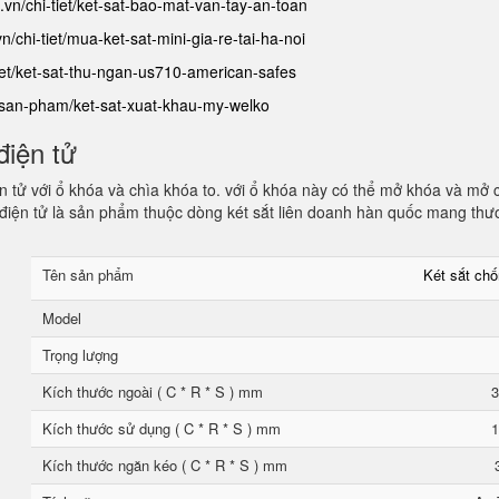
.vn/chi-tiet/ket-sat-bao-mat-van-tay-an-toan
n/chi-tiet/mua-ket-sat-mini-gia-re-tai-ha-noi
tiet/ket-sat-thu-ngan-us710-american-safes
n/san-pham/ket-sat-xuat-khau-my-welko
điện tử
 tử với ổ khóa và chìa khóa to. với ổ khóa này có thể mở khóa và mở 
điện tử là sản phẩm thuộc dòng két sắt liên doanh hàn quốc mang thư
Tên sản phẩm
Két sắt ch
Model
Trọng lượng
Kích thước ngoài ( C * R * S ) mm
3
Kích thước sử dụng ( C * R * S ) mm
1
Kích thước ngăn kéo ( C * R * S ) mm