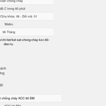
Toàn chống cháy
độ C trong 60 phút
 Chìa khóa: 06 - Đổi mã: 01
Welko
36 Tháng
/chi-tiet/ket-sat-chong-chay-kcc-60-
dien-tu
cánh
ơng
mật.
ắt chống cháy KCC 60 ĐM
KCC 60 ĐM