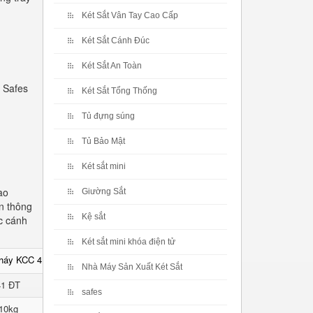
Két Sắt Vân Tay Cao Cấp
Két Sắt Cánh Đúc
Két Sắt An Toàn
 Safes
Két Sắt Tổng Thống
Tủ đựng súng
Tủ Bảo Mật
Két sắt mini
ao
Giường Sắt
n thông
Kệ sắt
c cánh
Két sắt mini khóa điện tử
cháy KCC 41 ĐT
Nhà Máy Sản Xuất Két Sắt
41 ĐT
safes
10kg