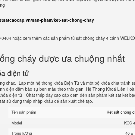
ụng
ketsatcaocap.vn/san-pham/ket-sat-chong-chay
982770404 hoặc xem thêm các sản phẩm tủ sắt chống cháy 4 cánh WELKO
hống cháy được ưa chuộng nhất
a điện tử
vững chắc. Lắp một hệ thống khóa Điện Tử và một bộ khóa chìa tránh s
tĩnh điện đảm bảo sự bền màu theo thời gian Hệ Thống Khoá Liên Hoà
hóa điện tử Chất thép dầy cao cấp đem đến sản phẩm két sắt két bạ
sắt sử dụng thép nhập khẩu để sản xuất chế tạo.
Tên sản phẩm
Két sắt chống 
Model
KCC 
Trọng lượng
40 ± 