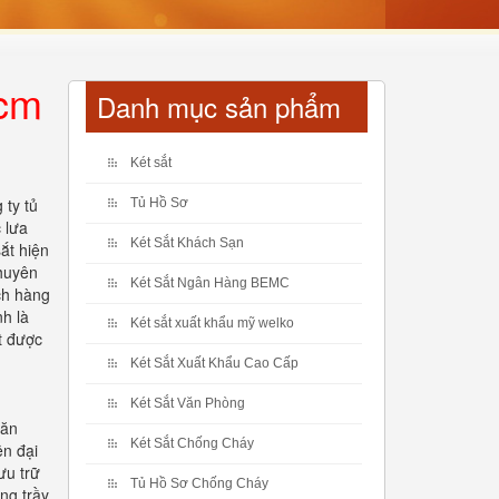
hcm
Danh mục sản phẩm
Két sắt
 ty tủ
Tủ Hồ Sơ
c lưa
Két Sắt Khách Sạn
ắt hiện
chuyên
Két Sắt Ngân Hàng BEMC
ách hàng
nh là
Két sắt xuất khẩu mỹ welko
t được
Két Sắt Xuất Khẩu Cao Cấp
Két Sắt Văn Phòng
văn
Két Sắt Chống Cháy
ện đại
ưu trữ
Tủ Hồ Sơ Chống Cháy
ống trầy