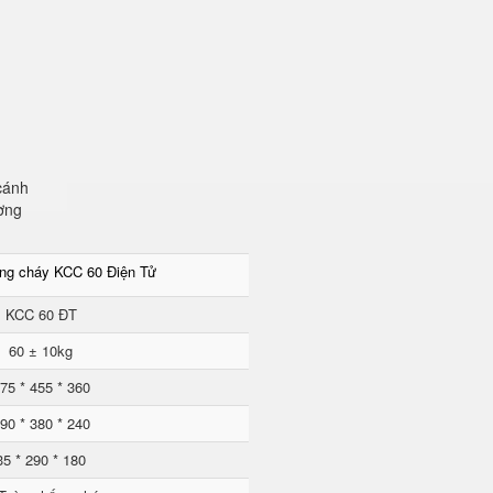
cánh
ơng
ống cháy KCC 60 Điện Tử
KCC 60 ĐT
60 ± 10kg
75 * 455 * 360
90 * 380 * 240
35 * 290 * 180