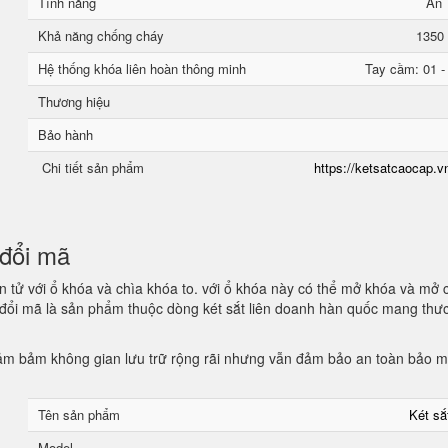
Tính năng
An 
Khả năng chống cháy
1350 
Hệ thống khóa liên hoàn thông minh
Tay cầm: 01 -
Thương hiệu
Bảo hành
Chi tiết sản phẩm
https://ketsatcaocap.vn
n đổi mã
 tử với ổ khóa và chìa khóa to. với ổ khóa này có thể mở khóa và mở 
n đổi mã là sản phẩm thuộc dòng két sắt liên doanh hàn quốc mang thư
 đảm bảm không gian lưu trữ rộng rãi nhưng vẫn đảm bảo an toàn bảo 
Tên sản phẩm
Két s
Model