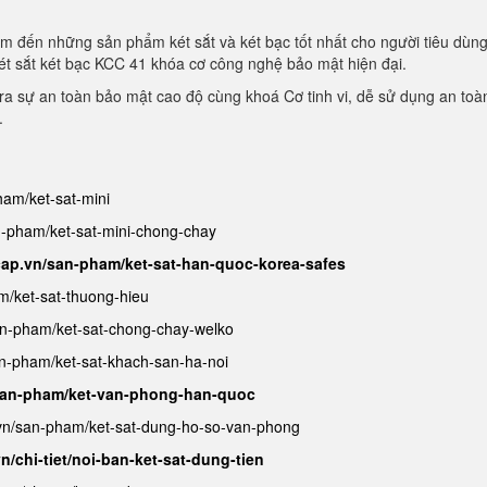
m đến những sản phẩm két sắt và két bạc tốt nhất cho người tiêu dùn
ét sắt két bạc KCC 41 khóa cơ công nghệ bảo mật hiện đại.
a sự an toàn bảo mật cao độ cùng khoá Cơ tinh vi, dễ sử dụng an toà
.
ham/ket-sat-mini
an-pham/ket-sat-mini-chong-chay
cap.vn/san-pham/ket-sat-han-quoc-korea-safes
m/ket-sat-thuong-hieu
san-pham/ket-sat-chong-chay-welko
an-pham/ket-sat-khach-san-ha-noi
/san-pham/ket-van-phong-han-quoc
.vn/san-pham/ket-sat-dung-ho-so-van-phong
n/chi-tiet/noi-ban-ket-sat-dung-tien