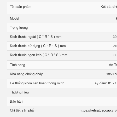
Tên sản phẩm
Két sắt c
Model
Trọng lượng
Kích thước ngoài ( C * R * S ) mm
39
Kích thước sử dụng ( C * R * S ) mm
24
Kích thước ngăn kéo ( C * R * S ) mm
30
Tính năng
An T
Khả năng chống cháy
1350 đ
Hệ thống khóa liên hoàn thông minh
Tay cầm: 01 - C
Thương hiệu
Bảo hành
Chi tiết sản phẩm
https://ketsatcaocap.vn/