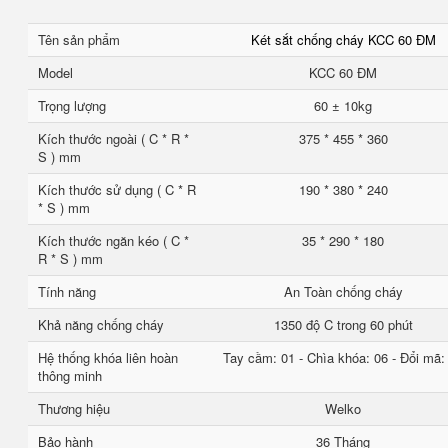
Tên sản phẩm
Két sắt chống cháy KCC 60 ĐM
Model
KCC 60 ĐM
Trọng lượng
60 ± 10kg
Kích thước ngoài ( C * R *
375 * 455 * 360
S ) mm
Kích thước sử dụng ( C * R
190 * 380 * 240
* S ) mm
Kích thước ngăn kéo ( C *
35 * 290 * 180
R * S ) mm
Tính năng
An Toàn chống cháy
Khả năng chống cháy
1350 độ C trong 60 phút
Hệ thống khóa liên hoàn
Tay cầm: 01 - Chìa khóa: 06 - Đổi mã:
thông minh
Thương hiệu
Welko
Bảo hành
36 Tháng