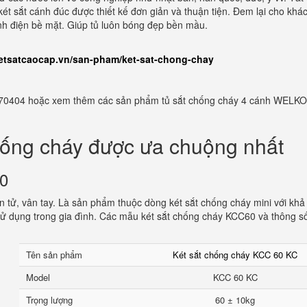
két sắt cánh đúc được thiết kế đơn giản và thuận tiện. Đem lại cho khá
nh điện bề mặt. Giúp tủ luôn bóng đẹp bền mầu.
ketsatcaocap.vn/san-pham/ket-sat-chong-chay
982770404 hoặc xem thêm các sản phẩm tủ sắt chống cháy 4 cánh WELKO
hống cháy được ưa chuộng nhất
60
 tử, vân tay. Là sản phẩm thuộc dòng két sắt chống cháy mini với khả
ử dụng trong gia đình. Các mẫu két sắt chống cháy KCC60 và thông s
Tên sản phẩm
Két sắt chống cháy KCC 60 KC
Model
KCC 60 KC
Trọng lượng
60 ± 10kg