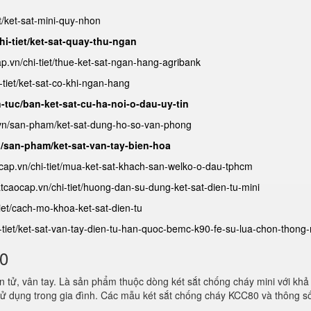
et/ket-sat-mini-quy-nhon
hi-tiet/ket-sat-quay-thu-ngan
ap.vn/chi-tiet/thue-ket-sat-ngan-hang-agribank
-tiet/ket-sat-co-khi-ngan-hang
n-tuc/ban-ket-sat-cu-ha-noi-o-dau-uy-tin
.vn/san-pham/ket-sat-dung-ho-so-van-phong
n/san-pham/ket-sat-van-tay-bien-hoa
ocap.vn/chi-tiet/mua-ket-sat-khach-san-welko-o-dau-tphcm
satcaocap.vn/chi-tiet/huong-dan-su-dung-ket-sat-dien-tu-mini
tiet/cach-mo-khoa-ket-sat-dien-tu
i-tiet/ket-sat-van-tay-dien-tu-han-quoc-bemc-k90-fe-su-lua-chon-thong
80
 tử, vân tay. Là sản phẩm thuộc dòng két sắt chống cháy mini với khả
ử dụng trong gia đình. Các mẫu két sắt chống cháy KCC80 và thông s