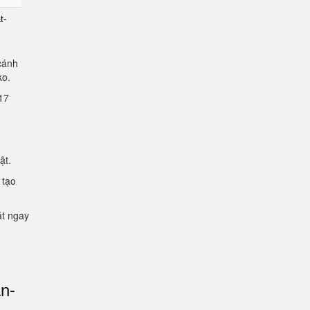
t-
cánh
lko.
2.17
mật.
 tạo
ặt ngay
an-