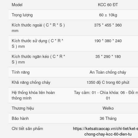
Model
KCC 60 ĐT
Trọng lượng
60 ± 10kg
Kích thước ngoài ( C * R * S )
375 * 455 * 360
mm
Kích thước sử dụng ( C * R *
190 * 380 * 240
S ) mm
Kích thước ngăn kéo ( C * R *
35 * 290 * 180
S ) mm
Tính năng
An Toàn chống cháy
Khả năng chống cháy
1350 độ C trong 60 phút
Hệ thống khóa liên hoàn
Tay cầm: 01 - Chìa khóa: 06 - Đổi 
thông minh
01
Thương hiệu
Welko
Bảo hành
36 Tháng
Chi tiết sản phẩm
https://ketsatcaocap.vn/chi-tiet/ket-
chong-chay-kcc-60-dien-tu