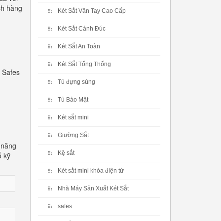
ch hàng
Két Sắt Vân Tay Cao Cấp
Két Sắt Cánh Đúc
Két Sắt An Toàn
Két Sắt Tổng Thống
 Safes
Tủ đựng súng
Tủ Bảo Mật
Két sắt mini
Giường Sắt
 năng
Kệ sắt
ố kỹ
Két sắt mini khóa điện tử
Nhà Máy Sản Xuất Két Sắt
safes