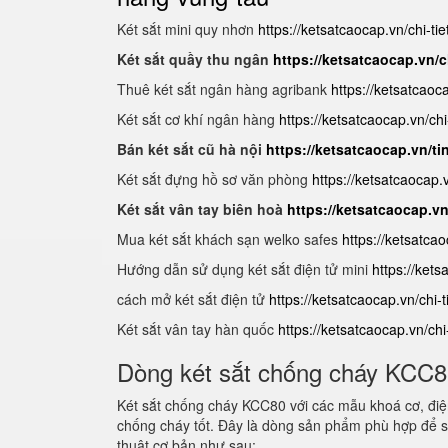
Két sắt mini quy nhơn
https://ketsatcaocap.vn/chi-ti
Két sắt quầy thu ngân
https://ketsatcaocap.vn/c
Thuê két sắt ngân hàng agribank
https://ketsatcaoc
Két sắt cơ khí ngân hàng
https://ketsatcaocap.vn/chi
Bán két sắt cũ hà nội
https://ketsatcaocap.vn/ti
Két sắt đựng hồ sơ văn phòng
https://ketsatcaocap
Két sắt vân tay biên hoà
https://ketsatcaocap.v
Mua két sắt khách sạn welko safes
https://ketsatca
Hướng dẫn sử dụng két sắt điện tử mini
https://ket
cách mở két sắt điện tử
https://ketsatcaocap.vn/chi-
Két sắt vân tay hàn quốc
https://ketsatcaocap.vn/ch
Dòng két sắt chống cháy KCC
Két sắt chống cháy KCC80 với các mẫu khoá cơ, điện
chống cháy tốt. Đây là dòng sản phẩm phù hợp để s
thuật cơ bản như sau: