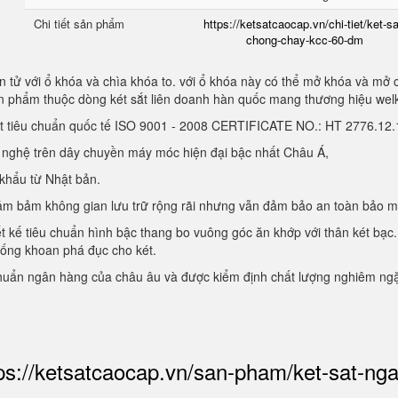
Chi tiết sản phẩm
https://ketsatcaocap.vn/chi-tiet/ket-sa
chong-chay-kcc-60-dm
 tử với ổ khóa và chìa khóa to. với ổ khóa này có thể mở khóa và mở 
sản phẩm thuộc dòng két sắt liên doanh hàn quốc mang thương hiệu we
ạt tiêu chuẩn quốc tế ISO 9001 - 2008 CERTIFICATE NO.: HT 2776.1
g nghệ trên dây chuyền máy móc hiện đại bậc nhất Châu Á,
 khẩu từ Nhật bản.
, đảm bảm không gian lưu trữ rộng rãi nhưng vẫn đảm bảo an toàn bảo 
ết kế tiêu chuẩn hình bậc thang bo vuông góc ăn khớp với thân két bạc.
hống khoan phá đục cho két.
chuẩn ngân hàng của châu âu và được kiểm định chất lượng nghiêm ng
ps://ketsatcaocap.vn/san-pham/ket-sat-ng