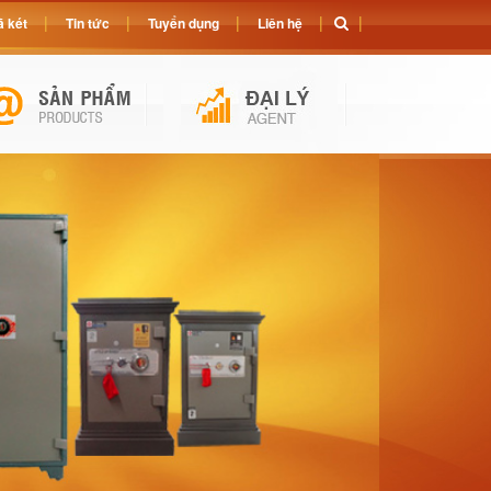
 két
Tin tức
Tuyển dụng
Liên hệ