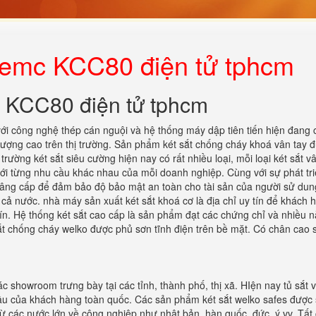
bemc KCC80 điện tử tphcm
c KCC80 điện tử tphcm
ới công nghệ thép cán nguội và hệ thống máy dập tiên tiến hiện đang
 lượng cao trên thị trường. Sản phẩm két sắt chống cháy khoá vân tay 
rường két sắt siêu cường hiện nay có rất nhiều loại, mỗi loại két sắt v
ới từng nhu cầu khác nhau của mỗi doanh nghiệp. Cùng với sự phát tr
à nâng cấp để đảm bảo độ bảo mật an toàn cho tài sản của người sử dun
n cả nước. nhà máy sản xuất két sắt khoá cơ là địa chỉ uy tín để khách 
ín. Hệ thống két sắt cao cấp là sản phẩm đạt các chứng chỉ và nhiều n
ắt chống cháy welko được phủ sơn tĩnh điện trên bề mặt. Có chân cao 
c showroom trưng bày tại các tỉnh, thành phố, thị xã. HIện nay tủ sắt 
cầu của khách hàng toàn quốc. Các sản phẩm két sắt welko safes được
 từ các nước lớn về công nghiệp như nhật bản, hàn quốc, đức, ý vv. Tất 