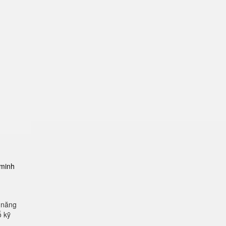
-minh
 năng
ố kỹ