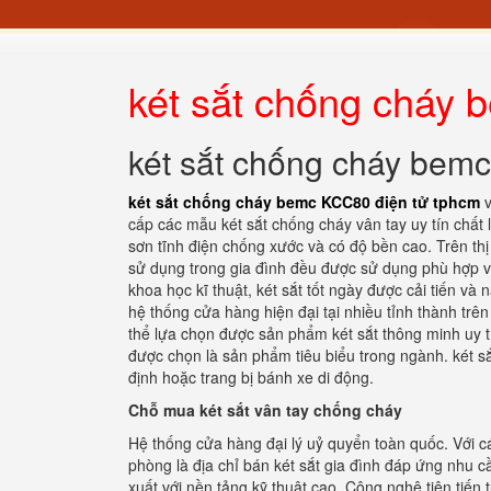
két sắt chống cháy 
két sắt chống cháy bem
két sắt chống cháy bemc KCC80 điện tử tphcm
v
cấp các mẫu két sắt chống cháy vân tay uy tín chất
sơn tĩnh điện chống xước và có độ bền cao. Trên thị t
sử dụng trong gia đình đều được sử dụng phù hợp v
khoa học kĩ thuật, két sắt tốt ngày được cải tiến v
hệ thống cửa hàng hiện đại tại nhiều tỉnh thành trê
thể lựa chọn được sản phẩm két sắt thông minh uy t
được chọn là sản phẩm tiêu biểu trong ngành. két s
định hoặc trang bị bánh xe di động.
Chỗ mua két sắt vân tay chống cháy
Hệ thống cửa hàng đại lý uỷ quyển toàn quốc. Với cá
phòng là địa chỉ bán két sắt gia đình đáp ứng nhu 
xuất với nền tảng kỹ thuật cao. Công nghệ tiên tiến