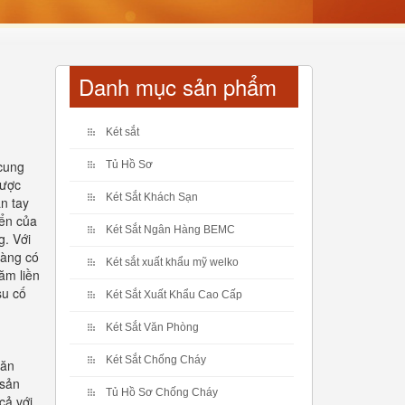
Danh mục sản phẩm
Két sắt
 cung
Tủ Hồ Sơ
được
Két Sắt Khách Sạn
ân tay
iển của
Két Sắt Ngân Hàng BEMC
g. Với
hàng có
Két sắt xuất khẩu mỹ welko
ăm liền
su cố
Két Sắt Xuất Khẩu Cao Cấp
Két Sắt Văn Phòng
Két Sắt Chống Cháy
văn
 sản
Tủ Hồ Sơ Chống Cháy
cả với