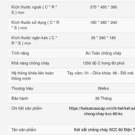
Kích thước ngoài ( C * R *
375 * 455 * 360
S ) mm
Kích thước sử dụng ( C * R
190 * 380 * 240
* S ) mm
Kích thước ngăn kéo ( C *
35 * 290 * 180
R * S ) mm
Tính năng
An Toàn chống cháy
Khả năng chống cháy
1350 độ C trong 60 phút
Hệ thống khóa liên hoàn
Tay cầm: 01 - Chìa khóa: 06 - Đổi mã:
thông minh
Thương hiệu
Welko
Bảo hành
36 Tháng
Chi tiết sản phẩm
https://ketsatcaocap.vn/chi-tiet/ket-sa
chong-chay-kcc-60-kc
Tên sản phẩm
Két sắt chống cháy KCC 60 Điện 