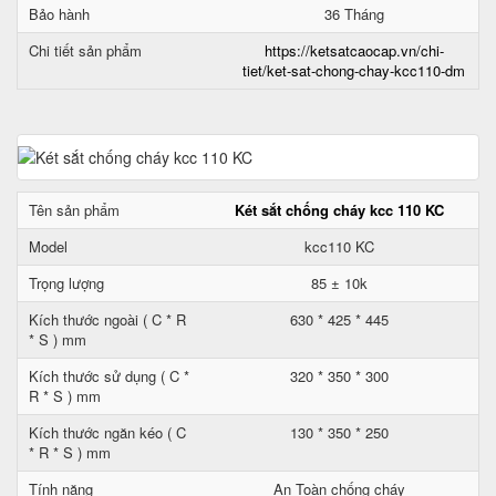
Bảo hành
36 Tháng
Chi tiết sản phẩm
https://ketsatcaocap.vn/chi-
tiet/ket-sat-chong-chay-kcc110-dm
Tên sản phẩm
Két sắt chống cháy kcc 110 KC
Model
kcc110 KC
Trọng lượng
85 ± 10k
Kích thước ngoài ( C * R
630 * 425 * 445
* S ) mm
Kích thước sử dụng ( C *
320 * 350 * 300
R * S ) mm
Kích thước ngăn kéo ( C
130 * 350 * 250
* R * S ) mm
Tính năng
An Toàn chống cháy