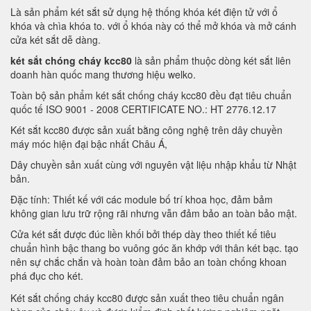
Là sản phẩm két sắt sử dụng hệ thống khóa két điện tử với ổ
khóa và chìa khóa to. với ổ khóa này có thể mở khóa và mở cánh
cửa két sắt dễ dàng.
két sắt chóng cháy kcc80
là sản phẩm thuộc dòng két sắt liên
doanh hàn quốc mang thương hiệu welko.
Toàn bộ sản phẩm két sắt chống cháy kcc80 đều đạt tiêu chuẩn
quốc tế ISO 9001 - 2008 CERTIFICATE NO.: HT 2776.12.17
Két sắt kcc80 được sản xuất bằng công nghệ trên dây chuyền
máy móc hiện đại bậc nhất Châu Á,
Dây chuyền sản xuất cùng với nguyên vật liệu nhập khẩu từ Nhật
bản.
Đặc tính: Thiết kế với các module bố trí khoa học, đảm bảm
không gian lưu trữ rộng rãi nhưng vẫn đảm bảo an toàn bảo mật.
Cửa két sắt được đúc liền khối bởi thép dày theo thiết kế tiêu
chuẩn hình bậc thang bo vuông góc ăn khớp với thân két bạc. tạo
nên sự chắc chắn và hoàn toàn đảm bảo an toàn chống khoan
phá đục cho két.
Két sắt chống cháy kcc80 được sản xuất theo tiêu chuẩn ngân