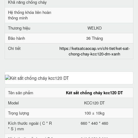
Khả năng chống cháy
Hệ thống khóa liên hoàn
thông minh
Thương hiệu
WELKO
Bảo hành
36 Tháng
Chi tiết
https://ketsatcaocap.vn/chi-tiet/ket-sat-
chong-chay-kcc120-dm-xanh
Tên sản phẩm
Két sắt chống cháy kcc120 DT
Model
KCC120 DT
Trọng lượng
100 ± 10kg
Kích thước ngoài ( C * R
660 * 440 * 460
* S ) mm