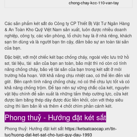
chong-chay-kcc-110-van-tay
Các sản phẩm két sắt do Công ty CP Thiết Bị Vật Tư Ngân Hàng
& An Toàn Kho Quỹ Việt Nam sản xuất, luôn được nhiều doanh
nghiệp, công ty, các văn phòng, tổ chức hay là ở nhà riêng, khách
sạn tin dùng và là người bạn tin cậy, đảm bảo sự an toàn tài sản
của bạn.
Đặc biệt, với một chiếc két bạc chống cháy, ngoài việc lưu trữ hồ
sơ, tài liệu, tài sản của bạn an toàn, bảo mật thì nó còn có tính
năng chống cháy, bảo vệ tài sản của bạn trong két sắt ở môi
trường hỏa hoạn. Với khả năng chịu nhiệt cao, có thể lên đến vài
giờ. Bên cạnh tính năng chống cháy, nó có thể chịu lực tốt và có
khả năng chống trộm. Để tạo nên sự vững chắc của két, nguyên
vật liệu chính để sản xuất là những tấm thép cường lực, cửa két
được làm bằng thép dày được đúc liền khối, còn với thép siêu
cứng thì làm bản lề và thêm 4 chốt chìm phần cánh két.
Phong thuỷ - Hướng đặt két sắt
Phong thuỷ: Hướng đặt két sắt
https://ketsatcaocap.vn/tin-
tuc/huong-dat-ket-sat-cho-tuoi-quy-dau-1993