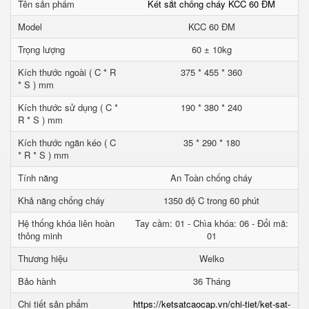
Tên sản phẩm
Két sắt chống cháy KCC 60 ĐM
Model
KCC 60 ĐM
Trọng lượng
60 ± 10kg
Kích thước ngoài ( C * R
375 * 455 * 360
* S ) mm
Kích thước sử dụng ( C *
190 * 380 * 240
R * S ) mm
Kích thước ngăn kéo ( C
35 * 290 * 180
* R * S ) mm
Tính năng
An Toàn chống cháy
Khả năng chống cháy
1350 độ C trong 60 phút
Hệ thống khóa liên hoàn
Tay cầm: 01 - Chìa khóa: 06 - Đổi mã:
thông minh
01
Thương hiệu
Welko
Bảo hành
36 Tháng
Chi tiết sản phẩm
https://ketsatcaocap.vn/chi-tiet/ket-sat-