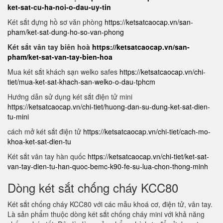
ket-sat-cu-ha-noi-o-dau-uy-tin
Két sắt đựng hồ sơ văn phòng
https://ketsatcaocap.vn/san-
pham/ket-sat-dung-ho-so-van-phong
Két sắt vân tay biên hoà
https://ketsatcaocap.vn/san-
pham/ket-sat-van-tay-bien-hoa
Mua két sắt khách sạn welko safes
https://ketsatcaocap.vn/chi-
tiet/mua-ket-sat-khach-san-welko-o-dau-tphcm
Hướng dẫn sử dụng két sắt điện tử mini
https://ketsatcaocap.vn/chi-tiet/huong-dan-su-dung-ket-sat-dien-
tu-mini
cách mở két sắt điện tử
https://ketsatcaocap.vn/chi-tiet/cach-mo-
khoa-ket-sat-dien-tu
Két sắt vân tay hàn quốc
https://ketsatcaocap.vn/chi-tiet/ket-sat-
van-tay-dien-tu-han-quoc-bemc-k90-fe-su-lua-chon-thong-minh
Dòng két sắt chống cháy KCC80
Két sắt chống cháy KCC80 với các mẫu khoá cơ, điện tử, vân tay.
Là sản phẩm thuộc dòng két sắt chống cháy mini với khả năng