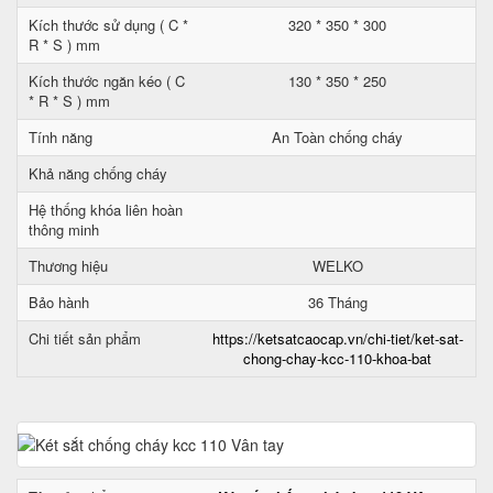
Kích thước sử dụng ( C *
320 * 350 * 300
R * S ) mm
Kích thước ngăn kéo ( C
130 * 350 * 250
* R * S ) mm
Tính năng
An Toàn chống cháy
Khả năng chống cháy
Hệ thống khóa liên hoàn
thông minh
Thương hiệu
WELKO
Bảo hành
36 Tháng
Chi tiết sản phẩm
https://ketsatcaocap.vn/chi-tiet/ket-sat-
chong-chay-kcc-110-khoa-bat