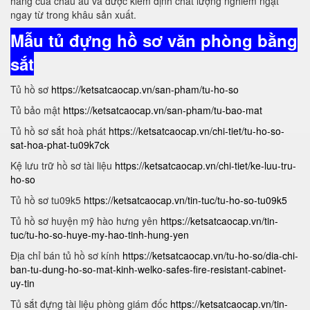
hàng của châu âu và được kiểm định chất lượng nghiêm ngặt
ngay từ trong khâu sản xuất.
Mẫu tủ đựng hồ sơ văn phòng bằng
sắt
Tủ hồ sơ
https://ketsatcaocap.vn/san-pham/tu-ho-so
Tủ bảo mật
https://ketsatcaocap.vn/san-pham/tu-bao-mat
Tủ hồ sơ sắt hoà phát
https://ketsatcaocap.vn/chi-tiet/tu-ho-so-
sat-hoa-phat-tu09k7ck
Kệ lưu trữ hồ sơ tài liệu
https://ketsatcaocap.vn/chi-tiet/ke-luu-tru-
ho-so
Tủ hồ sơ tu09k5
https://ketsatcaocap.vn/tin-tuc/tu-ho-so-tu09k5
Tủ hồ sơ huyện mỹ hào hưng yên
https://ketsatcaocap.vn/tin-
tuc/tu-ho-so-huye-my-hao-tinh-hung-yen
Địa chỉ bán tủ hồ sơ kính
https://ketsatcaocap.vn/tu-ho-so/dia-chi-
ban-tu-dung-ho-so-mat-kinh-welko-safes-fire-resistant-cabinet-
uy-tin
Tủ sắt đựng tài liệu phòng giám đốc
https://ketsatcaocap.vn/tin-