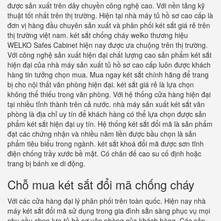
được sản xuất trên dây chuyền công nghệ cao. Với nền tảng kỹ
thuật tốt nhất trên thị trường. Hiện tại nhà máy tủ hồ sơ cao cấp là
đơn vị hàng đầu chuyên sản xuất và phân phối két sắt giá rẻ trên
thị trường việt nam. két sắt chống cháy welko thương hiệu
WELKO Safes Cabinet hiện nay được ưa chuộng trên thị trường.
Với công nghệ sản xuất hiện đại chất lượng cao sản phẩm két sắt
hiện đại của nhà máy sản xuất tủ hồ sơ cao cấp luôn được khách
hàng tin tưởng chọn mua. Mua ngay két sắt chính hãng để trang
bị cho nội thất văn phòng hiện đại. két sắt giá rẻ là lựa chọn
không thể thiếu trong văn phòng. Với hệ thống cửa hàng hiện đại
tại nhiều tỉnh thành trên cả nước. nhà máy sản xuất két sắt văn
phòng là địa chỉ uy tín để khách hàng có thể lựa chọn được sản
phẩm két sắt hiện đại uy tín. Hệ thống két sắt đổi mã là sản phẩm
đạt các chứng nhận và nhiều năm liền được bầu chọn là sản
phẩm tiêu biểu trong ngành. két sắt khoá đổi mã được sơn tĩnh
điện chống trầy xước bề mặt. Có chân đế cao su cố định hoặc
trang bị bánh xe di động.
Chỗ mua két sắt đổi mã chống cháy
Với các cửa hàng đại lý phân phối trên toàn quốc. Hiện nay nhà
máy két sắt đổi mã sử dụng trong gia đình sẵn sàng phục vụ mọi
nhu cầu chọn lựa tủ hồ sơ văn phòng của khách hàng. Các sản