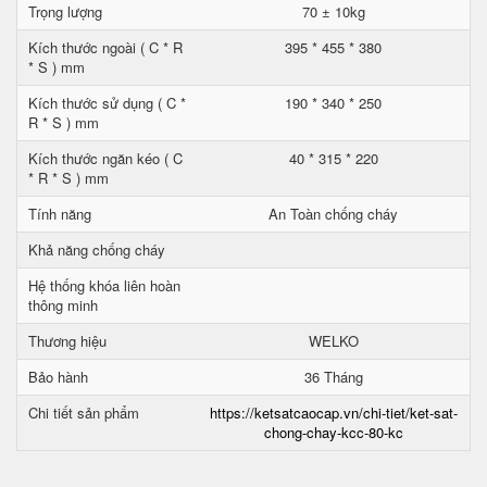
Trọng lượng
70 ± 10kg
Kích thước ngoài ( C * R
395 * 455 * 380
* S ) mm
Kích thước sử dụng ( C *
190 * 340 * 250
R * S ) mm
Kích thước ngăn kéo ( C
40 * 315 * 220
* R * S ) mm
Tính năng
An Toàn chống cháy
Khả năng chống cháy
Hệ thống khóa liên hoàn
thông minh
Thương hiệu
WELKO
Bảo hành
36 Tháng
Chi tiết sản phẩm
https://ketsatcaocap.vn/chi-tiet/ket-sat-
chong-chay-kcc-80-kc