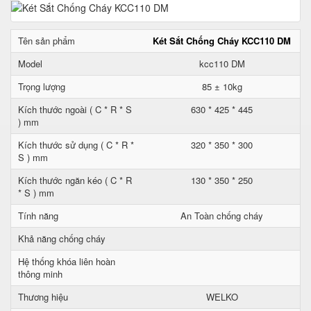
Tên sản phẩm
Két Sắt Chống Cháy KCC110 DM
Model
kcc110 DM
Trọng lượng
85 ± 10kg
Kích thước ngoài ( C * R * S
630 * 425 * 445
) mm
Kích thước sử dụng ( C * R *
320 * 350 * 300
S ) mm
Kích thước ngăn kéo ( C * R
130 * 350 * 250
* S ) mm
Tính năng
An Toàn chống cháy
Khả năng chống cháy
Hệ thống khóa liên hoàn
thông minh
Thương hiệu
WELKO