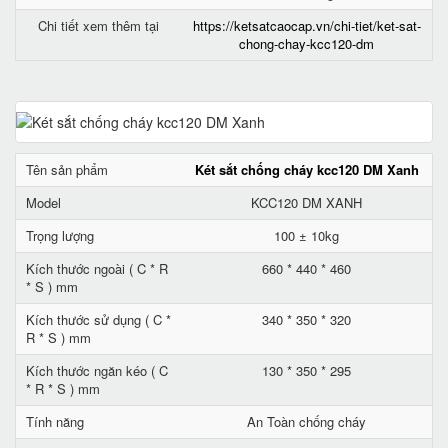
Chi tiết xem thêm tại
https://ketsatcaocap.vn/chi-tiet/ket-sat-
chong-chay-kcc120-dm
Tên sản phẩm
Két sắt chống cháy kcc120 DM Xanh
Model
KCC120 DM XANH
Trọng lượng
100 ± 10kg
Kích thước ngoài ( C * R
660 * 440 * 460
* S ) mm
Kích thước sử dụng ( C *
340 * 350 * 320
R * S ) mm
Kích thước ngăn kéo ( C
130 * 350 * 295
* R * S ) mm
Tính năng
An Toàn chống cháy