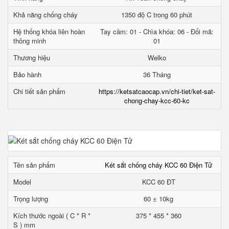
Khả năng chống cháy
1350 độ C trong 60 phút
Hệ thống khóa liên hoàn
Tay cầm: 01 - Chìa khóa: 06 - Đổi mã:
thông minh
01
Thương hiệu
Welko
Bảo hành
36 Tháng
Chi tiết sản phẩm
https://ketsatcaocap.vn/chi-tiet/ket-sat-
chong-chay-kcc-60-kc
Tên sản phẩm
Két sắt chống cháy KCC 60 Điện Tử
Model
KCC 60 ĐT
Trọng lượng
60 ± 10kg
Kích thước ngoài ( C * R *
375 * 455 * 360
S ) mm