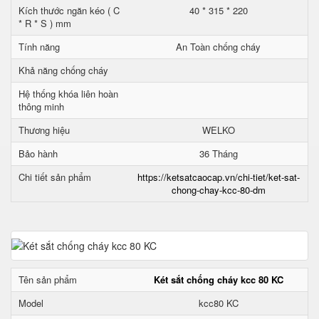
Kích thước ngăn kéo ( C
40 * 315 * 220
* R * S ) mm
Tính năng
An Toàn chống cháy
Khả năng chống cháy
Hệ thống khóa liên hoàn
thông minh
Thương hiệu
WELKO
Bảo hành
36 Tháng
Chi tiết sản phẩm
https://ketsatcaocap.vn/chi-tiet/ket-sat-
chong-chay-kcc-80-dm
Tên sản phẩm
Két sắt chống cháy kcc 80 KC
Model
kcc80 KC