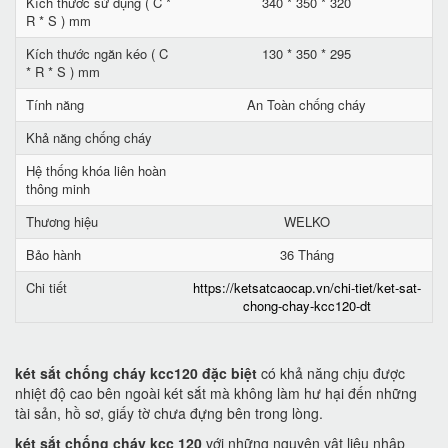
Kích thước sử dụng ( C *
340 * 350 * 320
R * S ) mm
Kích thước ngăn kéo ( C
130 * 350 * 295
* R * S ) mm
Tính năng
An Toàn chống cháy
Khả năng chống cháy
Hệ thống khóa liên hoàn
thông minh
Thương hiệu
WELKO
Bảo hành
36 Tháng
Chi tiết
https://ketsatcaocap.vn/chi-tiet/ket-sat-
chong-chay-kcc120-dt
két sắt chống cháy kcc120 đặc biệt
có khả năng chịu được
nhiệt độ cao bên ngoài két sắt mà không làm hư hại đến những
tài sản, hồ sơ, giấy tờ chưa đựng bên trong lòng.
két sắt chống cháy kcc 120
với những nguyên vật liệu nhập