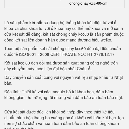
chong-chay-kcc-60-dm
Là sản phẩm
két sắt
sử dụng hệ thống khóa két điện tử với ổ
khóa và chìa khóa to. với ổ khóa này có thể mở khóa và mở cánh
cửa két sắt dễ dàng. két sắt chóng cháy kcc60 là sản phẩm thuộc
dòng két sắt liên doanh hàn quốc mang thương hiệu welko.
Toàn bộ sản phẩm két sắt chống cháy kcc60 đều đạt tiêu chuẩn
quốc tế ISO 9001 - 2008 CERTIFICATE NO.: HT 2776.12.17
Két sắt kcc 60 đen đổi mã được sản xuất bằng công nghệ trên
dây chuyền máy móc hiện đại bậc nhất Châu Á,
Dây chuyền sản xuất cùng với nguyên vật liệu nhập khẩu từ Nhật
bản.
Đặc tính: Thiết kế với các module bố trí khoa học, đảm bảm
không gian lưu trữ rộng rãi nhưng vẫn đảm bảo an toàn bảo mật.
Cửa két sắt được đúc liền khối bởi thép dày theo thiết kế tiêu
chuẩn hình bậc thang bo vuông góc ăn khớp với thân két bạc. tạo
nên sự chắc chắn và hoàn toàn đảm bảo an toàn chống khoan