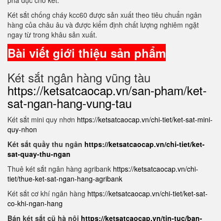
phá đục cho két.
Két sắt chống cháy kcc60 được sản xuất theo tiêu chuẩn ngân
hàng của châu âu và được kiểm định chất lượng nghiêm ngặt
ngay từ trong khâu sản xuất.
Bài viết giới thiệu sản phẩm
Két sắt ngân hàng vũng tàu
https://ketsatcaocap.vn/san-pham/ket-
sat-ngan-hang-vung-tau
Két sắt mini quy nhơn
https://ketsatcaocap.vn/chi-tiet/ket-sat-mini-
quy-nhon
Két sắt quầy thu ngân
https://ketsatcaocap.vn/chi-tiet/ket-
sat-quay-thu-ngan
Thuê két sắt ngân hàng agribank
https://ketsatcaocap.vn/chi-
tiet/thue-ket-sat-ngan-hang-agribank
Két sắt cơ khí ngân hàng
https://ketsatcaocap.vn/chi-tiet/ket-sat-
co-khi-ngan-hang
Bán két sắt cũ hà nội
https://ketsatcaocap.vn/tin-tuc/ban-