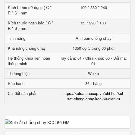
Kích thước sử dụng ( C *
190 * 380 * 240
R * S ) mm
Kích thước ngăn kéo ( C *
35 * 290 * 180
R * S ) mm
Tính năng
An Toàn chống cháy
Khả năng chống cháy
1350 độ C trong 60 phút
Hệ thống khóa liên hoàn
Tay cầm: 01 - Chìa khóa: 06 - Đổi mã:
thông minh
01
Thương hiệu
Welko
Bảo hành
36 Tháng
Chi tiết sản phẩm
https://ketsatcaocap.vn/chi-tiet/ket-
sat-chong-chay-kcc-60-dien-tu