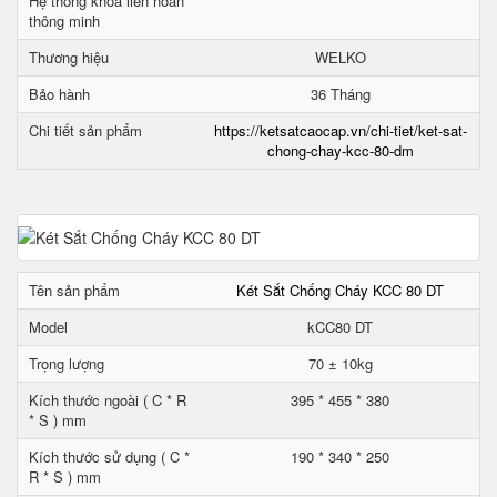
Hệ thống khóa liên hoàn
thông minh
Thương hiệu
WELKO
Bảo hành
36 Tháng
Chi tiết sản phẩm
https://ketsatcaocap.vn/chi-tiet/ket-sat-
chong-chay-kcc-80-dm
Tên sản phẩm
Két Sắt Chống Cháy KCC 80 DT
Model
kCC80 DT
Trọng lượng
70 ± 10kg
Kích thước ngoài ( C * R
395 * 455 * 380
* S ) mm
Kích thước sử dụng ( C *
190 * 340 * 250
R * S ) mm