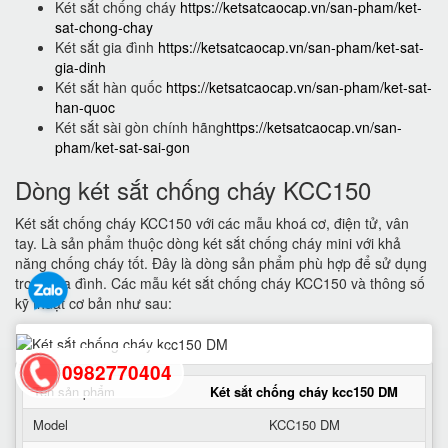
Két sắt chống cháy
https://ketsatcaocap.vn/san-pham/ket-
sat-chong-chay
Két sắt gia đình
https://ketsatcaocap.vn/san-pham/ket-sat-
gia-dinh
Két sắt hàn quốc
https://ketsatcaocap.vn/san-pham/ket-sat-
han-quoc
Két sắt sài gòn chính hãng
https://ketsatcaocap.vn/san-
pham/ket-sat-sai-gon
Dòng két sắt chống cháy KCC150
Két sắt chống cháy KCC150 với các mẫu khoá cơ, điện tử, vân
tay. Là sản phẩm thuộc dòng két sắt chống cháy mini với khả
năng chống cháy tốt. Đây là dòng sản phẩm phù hợp để sử dụng
trong gia đình. Các mẫu két sắt chống cháy KCC150 và thông số
kỹ thuật cơ bản như sau:
0982770404
Tên sản phẩm
Két sắt chống cháy kcc150 DM
Model
KCC150 DM
back