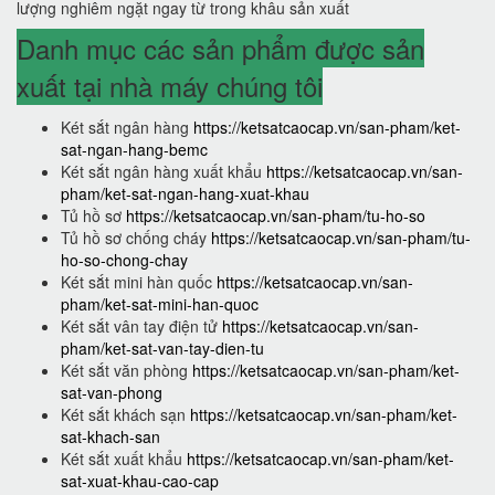
lượng nghiêm ngặt ngay từ trong khâu sản xuất
Danh mục các sản phẩm được sản
xuất tại nhà máy chúng tôi
Két sắt ngân hàng
https://ketsatcaocap.vn/san-pham/ket-
sat-ngan-hang-bemc
Két sắt ngân hàng xuất khẩu
https://ketsatcaocap.vn/san-
pham/ket-sat-ngan-hang-xuat-khau
Tủ hồ sơ
https://ketsatcaocap.vn/san-pham/tu-ho-so
Tủ hồ sơ chống cháy
https://ketsatcaocap.vn/san-pham/tu-
ho-so-chong-chay
Két sắt mini hàn quốc
https://ketsatcaocap.vn/san-
pham/ket-sat-mini-han-quoc
Két sắt vân tay điện tử
https://ketsatcaocap.vn/san-
pham/ket-sat-van-tay-dien-tu
Két sắt văn phòng
https://ketsatcaocap.vn/san-pham/ket-
sat-van-phong
Két sắt khách sạn
https://ketsatcaocap.vn/san-pham/ket-
sat-khach-san
Két sắt xuất khẩu
https://ketsatcaocap.vn/san-pham/ket-
sat-xuat-khau-cao-cap