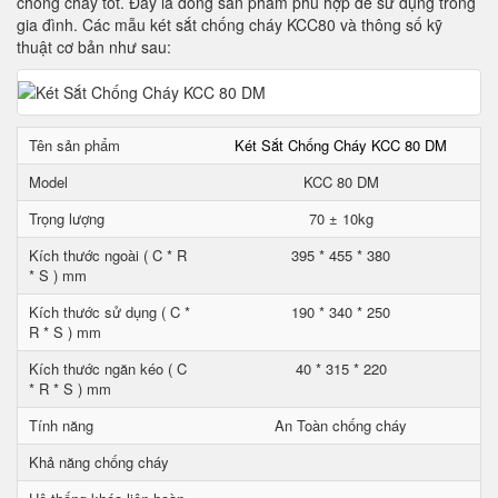
chống cháy tốt. Đây là dòng sản phẩm phù hợp để sử dụng trong
gia đình. Các mẫu két sắt chống cháy KCC80 và thông số kỹ
thuật cơ bản như sau:
Tên sản phẩm
Két Sắt Chống Cháy KCC 80 DM
Model
KCC 80 DM
Trọng lượng
70 ± 10kg
Kích thước ngoài ( C * R
395 * 455 * 380
* S ) mm
Kích thước sử dụng ( C *
190 * 340 * 250
R * S ) mm
Kích thước ngăn kéo ( C
40 * 315 * 220
* R * S ) mm
Tính năng
An Toàn chống cháy
Khả năng chống cháy