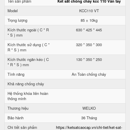
Tên sản phẩm
Két sắt chống cháy kcc 110 Vân tay
Model
KCC110 VT
Trọng lượng
85 ± 10kg
Kích thước ngoài ( C * R
630 * 425 * 445
* S ) mm
Kích thước sử dụng ( C *
320 * 350 * 300
R * S ) mm
Kích thước ngăn kéo ( C
130 * 350 * 250
* R * S ) mm
Tính năng
An Toàn chống cháy
Khả năng chống cháy
Hệ thống khóa liên hoàn
thông minh
Thương hiệu
WELKO
Bảo hành
36 Tháng
Chi tiết sản phẩm
https://ketsatcaocap.vn/chi-tiet/ket-sat-