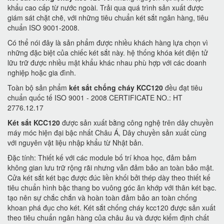
khẩu cao cấp từ nước ngoài. Trải qua quá trình sản xuất được
giám sát chặt chẽ, với những tiêu chuẩn két sắt ngân hàng, tiêu
chuẩn ISO 9001-2008.
Có thể nói đây là sản phẩm được nhiều khách hàng lựa chọn vì
những đặc biệt của chiếc két sắt này. hệ thống khóa két điện tử
lữu trữ được nhiều mật khẩu khác nhau phù hợp với các doanh
nghiệp hoặc gia đình.
Toàn bộ sản phẩm
két sắt chống cháy KCC120
đều đạt tiêu
chuẩn quốc tế ISO 9001 - 2008 CERTIFICATE NO.: HT
2776.12.17
Két sắt KCC120
được sản xuất bằng công nghệ trên dây chuyền
máy móc hiện đại bậc nhất Châu Á, Dây chuyền sản xuất cùng
với nguyên vật liệu nhập khẩu từ Nhật bản.
Đặc tính: Thiết kế với các module bố trí khoa học, đảm bảm
không gian lưu trữ rộng rãi nhưng vẫn đảm bảo an toàn bảo mật.
Cửa két sắt két bạc được đúc liền khối bởi thép dày theo thiết kế
tiêu chuẩn hình bậc thang bo vuông góc ăn khớp với thân két bạc.
tạo nên sự chắc chắn và hoàn toàn đảm bảo an toàn chống
khoan phá đục cho két. Két sắt chống cháy kcc120 được sản xuất
theo tiêu chuẩn ngân hàng của châu âu và được kiểm định chất