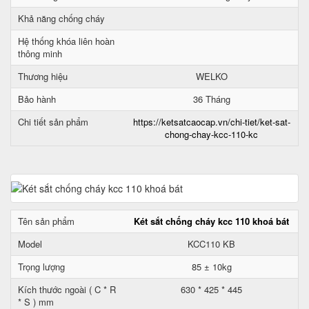
Khả năng chống cháy
Hệ thống khóa liên hoàn
thông minh
Thương hiệu
WELKO
Bảo hành
36 Tháng
Chi tiết sản phẩm
https://ketsatcaocap.vn/chi-tiet/ket-sat-
chong-chay-kcc-110-kc
Tên sản phẩm
Két sắt chống cháy kcc 110 khoá bát
Model
KCC110 KB
Trọng lượng
85 ± 10kg
Kích thước ngoài ( C * R
630 * 425 * 445
* S ) mm