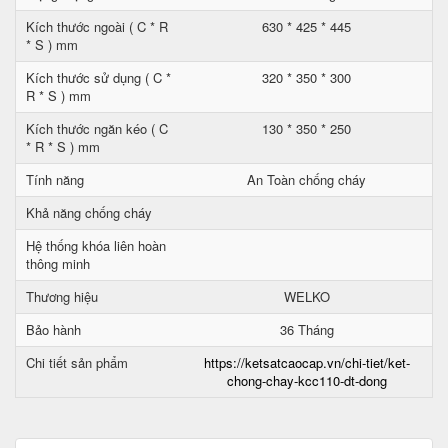
Kích thước ngoài ( C * R
630 * 425 * 445
* S ) mm
Kích thước sử dụng ( C *
320 * 350 * 300
R * S ) mm
Kích thước ngăn kéo ( C
130 * 350 * 250
* R * S ) mm
Tính năng
An Toàn chống cháy
Khả năng chống cháy
Hệ thống khóa liên hoàn
thông minh
Thương hiệu
WELKO
Bảo hành
36 Tháng
Chi tiết sản phẩm
https://ketsatcaocap.vn/chi-tiet/ket-
chong-chay-kcc110-dt-dong