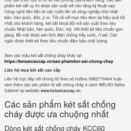
phẩm két sắt uy tín được sản xuất với nền tảng kỹ thuật cao.
Công nghệ tiên tiến từ các nước lớn về công nghiệp như nhật
bản, hàn quốc, đức, ý vv. Tất cả với mục tiêu đem lại hiệu quả tốt
nhất cho khách hàng. két sắt khoá đổi mã sản xuất theo tiêu
chuẩn Nhật bản, hàn quốc, Đức, mỹ. Với thiết kế tiêu chuẩn gọn
gàng. Bề mặt được sơn tĩnh điện chống trầy xước, rỉ sét. Các
ngăn được thiết kế theo tiêu chuẩn đảm bảo chất lượng.
Xem các mẫu két sắt chống cháy khác tại:
https://ketsatcaocap.vn/san-pham/ket-sat-chong-chay
Liên hệ mua két sắt cao cấp
Liên hệ trực tiếp với chúng tôi theo số hotline 0982770404 hoặc
xem thêm các sản phẩm tủ sắt chống cháy 4 cánh WELKO Safes
Cabinet tại website
www.ketsatcaocap.vn
.
Các sản phẩm két sắt chống
cháy được ưa chuộng nhất
Dòng két sắt chống cháy KCC60