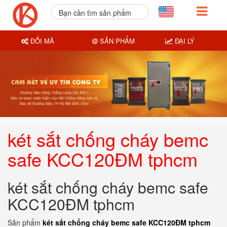
Bạn cần tìm sản phẩm
nào?
ĐỔI MÃ
SẢN PHẨM
ĐẠI LÝ
két sắt chống cháy bemc
safe KCC120ĐM tphcm
két sắt chống cháy bemc safe
KCC120ĐM tphcm
Sản phẩm
két sắt chống cháy bemc safe KCC120ĐM tphcm