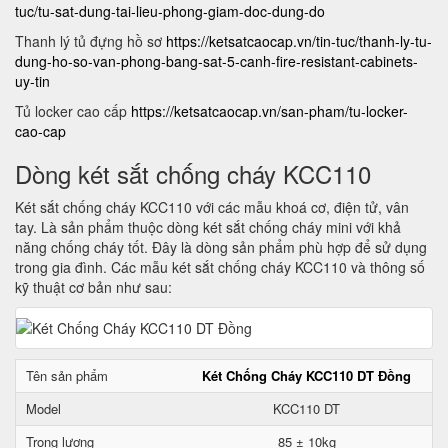
tuc/tu-sat-dung-tai-lieu-phong-giam-doc-dung-do
Thanh lý tủ đựng hồ sơ
https://ketsatcaocap.vn/tin-tuc/thanh-ly-tu-
dung-ho-so-van-phong-bang-sat-5-canh-fire-resistant-cabinets-
uy-tin
Tủ locker cao cấp
https://ketsatcaocap.vn/san-pham/tu-locker-
cao-cap
Dòng két sắt chống cháy KCC110
Két sắt chống cháy KCC110 với các mẫu khoá cơ, điện tử, vân
tay. Là sản phẩm thuộc dòng két sắt chống cháy mini với khả
năng chống cháy tốt. Đây là dòng sản phẩm phù hợp để sử dụng
trong gia đình. Các mẫu két sắt chống cháy KCC110 và thông số
kỹ thuật cơ bản như sau:
Tên sản phẩm
Két Chống Cháy KCC110 DT Đồng
Model
KCC110 DT
Trọng lượng
85 ± 10kg