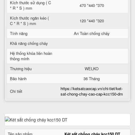
Kích thước sử dụng ( C
470 *440 *370
* R * S ) mm
Kích thước ngăn kéo (
120 *440 *320
C * R * S ) mm
Tính năng
An Toàn chống cháy
Khả năng chống cháy
Hệ thống khóa liên hoàn
thông minh
Thương hiệu
WELKO
Bảo hành
36 Tháng
https://ketsatcaocap.vn/chi-tiet/ket-
Chi tiết
sat-chong-chay-cao-cap-kcc150-dm
Tên sản phẩm
Két sắt chống cháy kcc150 DT