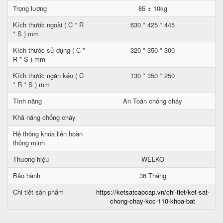
Trọng lượng
85 ± 10kg
Kích thước ngoài ( C * R
630 * 425 * 445
* S ) mm
Kích thước sử dụng ( C *
320 * 350 * 300
R * S ) mm
Kích thước ngăn kéo ( C
130 * 350 * 250
* R * S ) mm
Tính năng
An Toàn chống cháy
Khả năng chống cháy
Hệ thống khóa liên hoàn
thông minh
Thương hiệu
WELKO
Bảo hành
36 Tháng
Chi tiết sản phẩm
https://ketsatcaocap.vn/chi-tiet/ket-sat-
chong-chay-kcc-110-khoa-bat