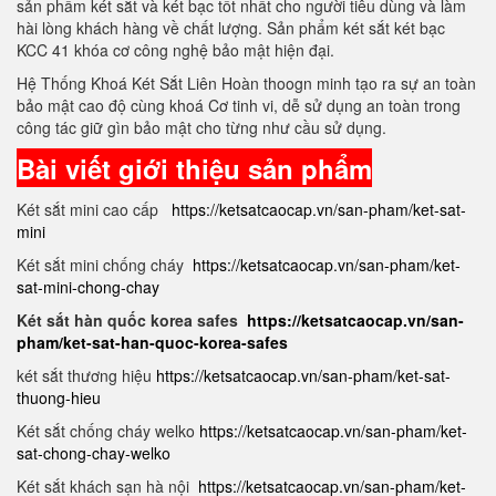
sản phẩm két sắt và két bạc tốt nhất cho người tiêu dùng và làm
hài lòng khách hàng về chất lượng. Sản phẩm két sắt két bạc
KCC 41 khóa cơ công nghệ bảo mật hiện đại.
Hệ Thống Khoá Két Sắt Liên Hoàn thoogn minh tạo ra sự an toàn
bảo mật cao độ cùng khoá Cơ tinh vi, dễ sử dụng an toàn trong
công tác giữ gìn bảo mật cho từng như cầu sử dụng.
Bài viết giới thiệu sản phẩm
Két sắt mini cao cấp
https://ketsatcaocap.vn/san-pham/ket-sat-
mini
Két sắt mini chống cháy
https://ketsatcaocap.vn/san-pham/ket-
sat-mini-chong-chay
Két sắt hàn quốc korea safes
https://ketsatcaocap.vn/san-
pham/ket-sat-han-quoc-korea-safes
két sắt thương hiệu
https://ketsatcaocap.vn/san-pham/ket-sat-
thuong-hieu
Két sắt chống cháy welko
https://ketsatcaocap.vn/san-pham/ket-
sat-chong-chay-welko
Két sắt khách sạn hà nội
https://ketsatcaocap.vn/san-pham/ket-