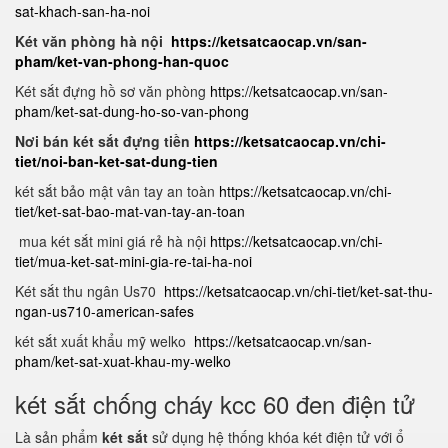
sat-khach-san-ha-noi
Két văn phòng hà nội
https://ketsatcaocap.vn/san-
pham/ket-van-phong-han-quoc
Két sắt đựng hồ sơ văn phòng
https://ketsatcaocap.vn/san-
pham/ket-sat-dung-ho-so-van-phong
Nơi bán két sắt đựng tiền
https://ketsatcaocap.vn/chi-
tiet/noi-ban-ket-sat-dung-tien
két sắt bảo mật vân tay an toàn
https://ketsatcaocap.vn/chi-
tiet/ket-sat-bao-mat-van-tay-an-toan
mua két sắt mini giá rẻ hà nội
https://ketsatcaocap.vn/chi-
tiet/mua-ket-sat-mini-gia-re-tai-ha-noi
Két sắt thu ngân Us70
https://ketsatcaocap.vn/chi-tiet/ket-sat-thu-
ngan-us710-american-safes
két sắt xuất khẩu mỹ welko
https://ketsatcaocap.vn/san-
pham/ket-sat-xuat-khau-my-welko
két sắt chống cháy kcc 60 đen điện tử
Là sản phẩm
két sắt
sử dụng hệ thống khóa két điện tử với ổ