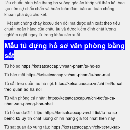
tiêu chuẩn hình bậc thang bo vuông góc ăn khớp với thân két bạc.
tạo nên sự chắc chắn và hoàn toàn đảm bảo an toàn chống
khoan phá đục cho két.
Két sắt chống cháy kcc60 đen đổi mã được sản xuất theo tiêu
chuẩn ngân hàng của châu âu và được kiểm định chất lượng
nghiêm ngặt ngay từ trong khâu sản xuất.
Mẫu tủ đựng hồ sơ văn phòng bằng
sắt
Tủ hồ sơ
https://ketsatcaocap.vn/san-pham/tu-ho-so
Tủ bảo mật
https://ketsatcaocap.vn/san-pham/tu-bao-mat
Tủ sắt treo quần áo hà nội:
https://ketsatcaocap.vn/chi-tiet/tu-sat-
treo-quan-ao-ha-noi
Tủ văn phòng cá nhân:
https://ketsatcaocap.vn/chi-tiet/tu-ca-
nhan-van-phong-hoa-phat
Tủ hồ sơ dưới 1 triệu:
https://ketsatcaocap.vn/chi-tiet/tu-ho-so-
bemc-k5-uy-tin-chat-luong-chinh-hang-gia-tot-nhat-hien-nay
Tủ sắt quần áo vũng tàu:
https://ketsatcaocap.vn/chi-tiet/tu-sat-