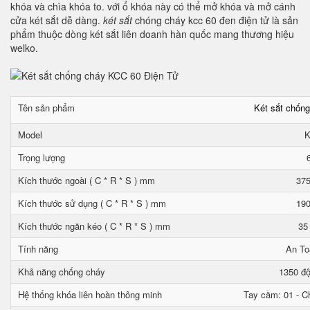
khóa và chìa khóa to. với ổ khóa này có thể mở khóa và mở cánh
cửa két sắt dễ dàng.
két sắt
chóng cháy kcc 60 đen điện tử là sản
phẩm thuộc dòng két sắt liên doanh hàn quốc mang thương hiệu
welko.
Tên sản phẩm
Két sắt chốn
Model
K
Trọng lượng
Kích thước ngoài ( C * R * S ) mm
375
Kích thước sử dụng ( C * R * S ) mm
190
Kích thước ngăn kéo ( C * R * S ) mm
35
Tính năng
An To
Khả năng chống cháy
1350 độ
Hệ thống khóa liên hoàn thông minh
Tay cầm: 01 - Ch