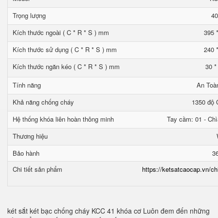
Trọng lượng
40
Kích thước ngoài ( C * R * S ) mm
395 
Kích thước sử dụng ( C * R * S ) mm
240 
Kích thước ngăn kéo ( C * R * S ) mm
30 *
Tính năng
An Toà
Khả năng chống cháy
1350 độ C
Hệ thống khóa liên hoàn thông minh
Tay cầm: 01 - Chì
Thương hiệu
Bảo hành
3
Chi tiết sản phẩm
https://ketsatcaocap.vn/ch
két sắt két bạc chống cháy KCC 41 khóa cơ Luôn đem đến những