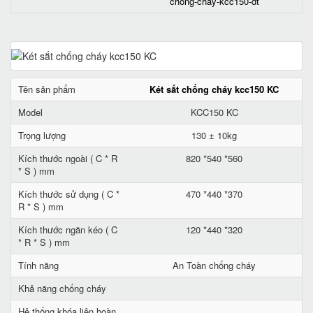
chong-chay-kcc150-dt
Tên sản phẩm
Két sắt chống cháy kcc150 KC
Model
KCC150 KC
Trọng lượng
130 ± 10kg
Kích thước ngoài ( C * R
820 *540 *560
* S ) mm
Kích thước sử dụng ( C *
470 *440 *370
R * S ) mm
Kích thước ngăn kéo ( C
120 *440 *320
* R * S ) mm
Tính năng
An Toàn chống cháy
Khả năng chống cháy
Hệ thống khóa liên hoàn