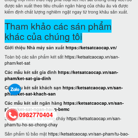
được sản xuất theo tiêu chuẩn ngân hàng của châu âu và được
kiểm định chất lượng nghiêm ngặt ngay từ trong khâu sản xuất.
Tham khảo các sán phẩm
khác của chúng tôi
Giới thiệu Nhà máy sản xuất
https://ketsatcaocap.vn/
Toàn bộ các sản phẩm két sắt
https://ketsatcaocap.vn/san-
pham/ket-sat
Các mẫu két sắt gia đình
https://ketsatcaocap.vn/san-
pham/ket-sat-gia-dinh
Các mẫu két sắt khách sạn
https://ketsatcaocap.vn/san-
pham/ket-sat-khach-san
Các mẫu két sắt ngân hàng
https://ketsatcaocap.vn/san-
pham/ket-sat-ngan-hang-bemc
0982770404
Sản phẩm tủ hồ sơ chống cháy
https://ketsatcaocap.vn/san-
pham/tu-ho-so-chong-chay
Sản phẩm tủ bảo mật
https://ketsatcaocap.vn/san-pham/tu-bao-
back