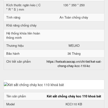
Kích thước ngăn kéo ( C
130 * 350 * 250
* R * S ) mm
Tính năng
An Toàn chống cháy
Khả năng chống cháy
Hệ thống khóa liên hoàn
thông minh
Thương hiệu
WELKO
Bảo hành
36 Tháng
Chi tiết sản phẩm
https://ketsatcaocap.vn/chi-tiet/ket-sat-
chong-chay-kcc-110-kc
Tên sản phẩm
Két sắt chống cháy kcc 110 khoá bát
Model
KCC110 KB