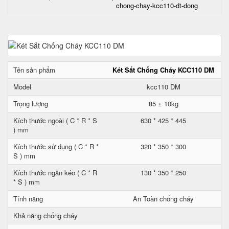
chong-chay-kcc110-dt-dong
Tên sản phẩm
Két Sắt Chống Cháy KCC110 DM
Model
kcc110 DM
Trọng lượng
85 ± 10kg
Kích thước ngoài ( C * R * S
630 * 425 * 445
) mm
Kích thước sử dụng ( C * R *
320 * 350 * 300
S ) mm
Kích thước ngăn kéo ( C * R
130 * 350 * 250
* S ) mm
Tính năng
An Toàn chống cháy
Khả năng chống cháy