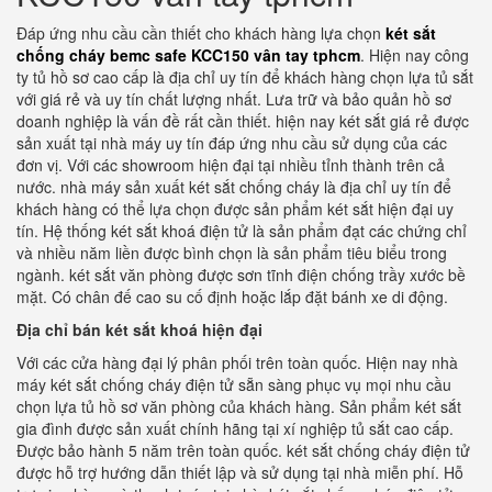
Đáp ứng nhu cầu cần thiết cho khách hàng lựa chọn
két sắt
chống cháy bemc safe KCC150 vân tay tphcm
. Hiện nay công
ty tủ hồ sơ cao cấp là địa chỉ uy tín để khách hàng chọn lựa tủ sắt
với giá rẻ và uy tín chất lượng nhất. Lưa trữ và bảo quản hồ sơ
doanh nghiệp là vấn đề rất cần thiết. hiện nay két sắt giá rẻ được
sản xuất tại nhà máy uy tín đáp ứng nhu cầu sử dụng của các
đơn vị. Với các showroom hiện đại tại nhiều tỉnh thành trên cả
nước. nhà máy sản xuất két sắt chống cháy là địa chỉ uy tín để
khách hàng có thể lựa chọn được sản phẩm két sắt hiện đại uy
tín. Hệ thống két sắt khoá điện tử là sản phẩm đạt các chứng chỉ
và nhiều năm liền được bình chọn là sản phẩm tiêu biểu trong
ngành. két sắt văn phòng được sơn tĩnh điện chống trầy xước bề
mặt. Có chân đế cao su cố định hoặc lắp đặt bánh xe di động.
Địa chỉ bán két sắt khoá hiện đại
Với các cửa hàng đại lý phân phối trên toàn quốc. Hiện nay nhà
máy két sắt chống cháy điện tử sẵn sàng phục vụ mọi nhu cầu
chọn lựa tủ hồ sơ văn phòng của khách hàng. Sản phẩm két sắt
gia đình được sản xuất chính hãng tại xí nghiệp tủ sắt cao cấp.
Được bảo hành 5 năm trên toàn quốc. két sắt chống cháy điện tử
được hỗ trợ hướng dẫn thiết lập và sử dụng tại nhà miễn phí. Hỗ