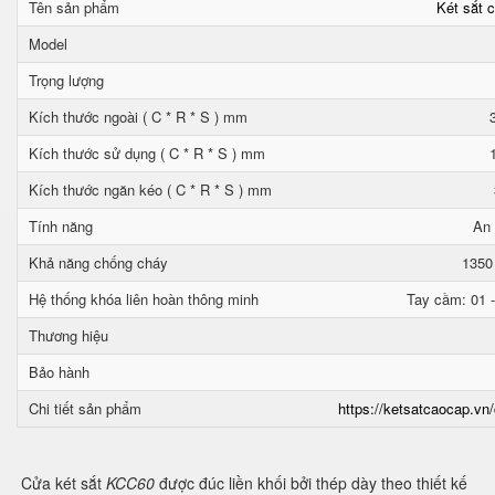
Tên sản phẩm
Két sắt 
Model
Trọng lượng
Kích thước ngoài ( C * R * S ) mm
Kích thước sử dụng ( C * R * S ) mm
Kích thước ngăn kéo ( C * R * S ) mm
Tính năng
An 
Khả năng chống cháy
1350
Hệ thống khóa liên hoàn thông minh
Tay cầm: 01 -
Thương hiệu
Bảo hành
Chi tiết sản phẩm
https://ketsatcaocap.vn/
Cửa két sắt
KCC60
được đúc liền khối bởi thép dày theo thiết kế