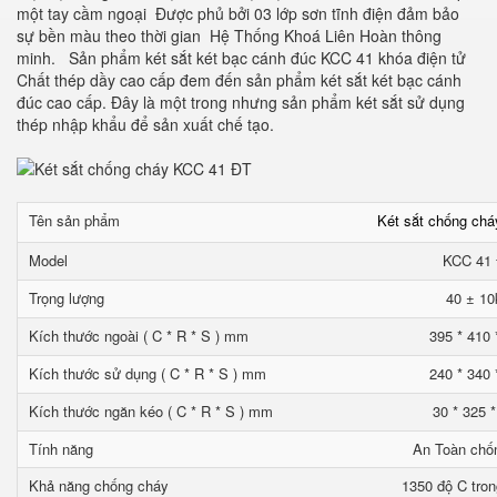
một tay cầm ngoại Được phủ bởi 03 lớp sơn tĩnh điện đảm bảo
sự bền màu theo thời gian Hệ Thống Khoá Liên Hoàn thông
minh. Sản phẩm két sắt két bạc cánh đúc KCC 41 khóa điện tử
Chất thép dầy cao cấp đem đến sản phẩm két sắt két bạc cánh
đúc cao cấp. Đây là một trong nhưng sản phẩm két sắt sử dụng
thép nhập khẩu để sản xuất chế tạo.
Tên sản phẩm
Két sắt chống ch
Model
KCC 41
Trọng lượng
40 ± 10
Kích thước ngoài ( C * R * S ) mm
395 * 410 
Kích thước sử dụng ( C * R * S ) mm
240 * 340 
Kích thước ngăn kéo ( C * R * S ) mm
30 * 325 
Tính năng
An Toàn chố
Khả năng chống cháy
1350 độ C tron