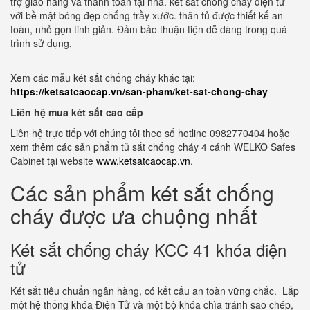
trợ giao hàng và thanh toán tại nhà. két sắt chống cháy điện tử
với bề mặt bóng đẹp chống trầy xước. thân tủ được thiết kế an
toàn, nhỏ gọn tinh giản. Đảm bảo thuận tiện dễ dàng trong quá
trình sử dụng.
Xem các mẫu két sắt chống cháy khác tại:
https://ketsatcaocap.vn/san-pham/ket-sat-chong-chay
Liên hệ mua két sắt cao cấp
Liên hệ trực tiếp với chúng tôi theo số hotline 0982770404 hoặc
xem thêm các sản phẩm tủ sắt chống cháy 4 cánh WELKO Safes
Cabinet tại website
www.ketsatcaocap.vn
.
Các sản phẩm két sắt chống
cháy được ưa chuộng nhất
Két sắt chống cháy KCC 41 khóa điện
tử
Két sắt tiêu chuẩn ngân hàng, có kết cấu an toàn vững chắc. Lắp
một hệ thống khóa Điện Tử và một bộ khóa chìa tránh sao chép,