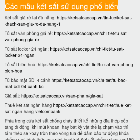
Các mẫu két sắt sử dụng phổ biến
Két sắt giá rẻ tại đà nẵng:
https://ketsatcaocap.vn/tin-tuc/ket-sat-
khach-san-gia-re-da-nang-1
Tủ sắt văn phòng giá rẻ:
https://ketsatcaocap.vn/chi-tiet/tu-sat-
van-phong-gia-re
Tủ sắt locker 24 ngăn:
https://ketsatcaocap.vn/chi-tiet/tu-sat-
locker-24-ngan
Tủ sắt biên hoà:
https://ketsatcaocap.vn/chi-tiet/tu-sat-van-phong-
bien-hoa
Tủ bảo mật BDI 4 cánh
https://ketsatcaocap.vn/chi-tiet/tu-bao-
mat-bdi-04-canh-kc
Giá sắt:
https://ketsatcaocap.vn/san-pham/gia-sat
Thuê két sắt ngân hàng
https://ketsatcaocap.vn/chi-tiet/thue-ket-
sat-ngan-hang-vietcombank
Phía trong cửa két sắt chống cháy thiết kế những đĩa thép xếp
tầng di động, khi mũi khoan, hay bất kỳ vật thể lạ chạm vào thì
tấm thép sẽ xoay tròn theo vòng tua để đảm bảo tự động khóa
chống mọi hình thức nạy phá hoại két Két sắt chống cháy kcc150