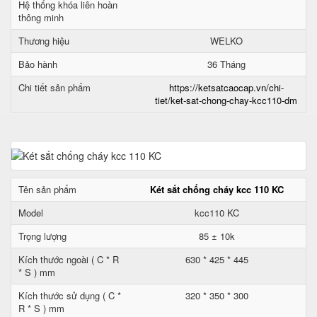
Hệ thống khóa liên hoàn
thông minh
Thương hiệu
WELKO
Bảo hành
36 Tháng
Chi tiết sản phẩm
https://ketsatcaocap.vn/chi-
tiet/ket-sat-chong-chay-kcc110-dm
Tên sản phẩm
Két sắt chống cháy kcc 110 KC
Model
kcc110 KC
Trọng lượng
85 ± 10k
Kích thước ngoài ( C * R
630 * 425 * 445
* S ) mm
Kích thước sử dụng ( C *
320 * 350 * 300
R * S ) mm