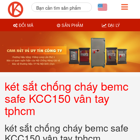
Bạn cần tìm sản phẩm
nào?
ĐỔI MÃ
SẢN PHẨM
ĐẠI LÝ
két sắt chống cháy bemc
safe KCC150 vân tay
tphcm
két sắt chống cháy bemc safe
KCC150 vân tay tphcm