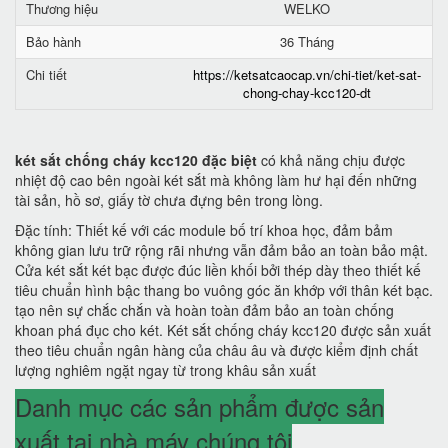
Thương hiệu
WELKO
Bảo hành
36 Tháng
Chi tiết
https://ketsatcaocap.vn/chi-tiet/ket-sat-
chong-chay-kcc120-dt
két sắt chống cháy kcc120 đặc biệt
có khả năng chịu được
nhiệt độ cao bên ngoài két sắt mà không làm hư hại đến những
tài sản, hồ sơ, giấy tờ chưa đựng bên trong lòng.
Đặc tính: Thiết kế với các module bố trí khoa học, đảm bảm
không gian lưu trữ rộng rãi nhưng vẫn đảm bảo an toàn bảo mật.
Cửa két sắt két bạc được đúc liền khối bởi thép dày theo thiết kế
tiêu chuẩn hình bậc thang bo vuông góc ăn khớp với thân két bạc.
tạo nên sự chắc chắn và hoàn toàn đảm bảo an toàn chống
khoan phá đục cho két. Két sắt chống cháy kcc120 được sản xuất
theo tiêu chuẩn ngân hàng của châu âu và được kiểm định chất
lượng nghiêm ngặt ngay từ trong khâu sản xuất
Danh mục các sản phẩm được sản
xuất tại nhà máy chúng tôi