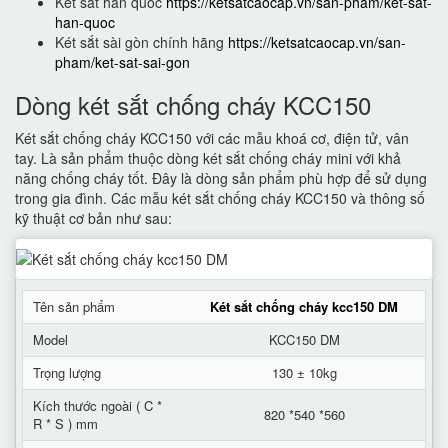
Két sắt hàn quốc
https://ketsatcaocap.vn/san-pham/ket-sat-
han-quoc
Két sắt sài gòn chính hãng
https://ketsatcaocap.vn/san-
pham/ket-sat-sai-gon
Dòng két sắt chống cháy KCC150
Két sắt chống cháy KCC150 với các mẫu khoá cơ, điện tử, vân
tay. Là sản phẩm thuộc dòng két sắt chống cháy mini với khả
năng chống cháy tốt. Đây là dòng sản phẩm phù hợp để sử dụng
trong gia đình. Các mẫu két sắt chống cháy KCC150 và thông số
kỹ thuật cơ bản như sau:
Tên sản phẩm
Két sắt chống cháy kcc150 DM
Model
KCC150 DM
Trọng lượng
130 ± 10kg
Kích thước ngoài ( C *
820 *540 *560
R * S ) mm