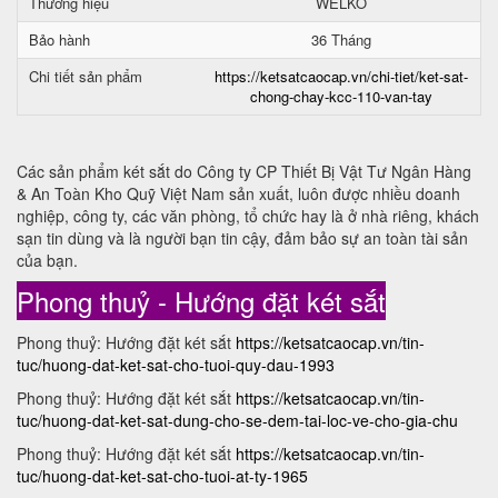
Thương hiệu
WELKO
Bảo hành
36 Tháng
Chi tiết sản phẩm
https://ketsatcaocap.vn/chi-tiet/ket-sat-
chong-chay-kcc-110-van-tay
Các sản phẩm két sắt do Công ty CP Thiết Bị Vật Tư Ngân Hàng
& An Toàn Kho Quỹ Việt Nam sản xuất, luôn được nhiều doanh
nghiệp, công ty, các văn phòng, tổ chức hay là ở nhà riêng, khách
sạn tin dùng và là người bạn tin cậy, đảm bảo sự an toàn tài sản
của bạn.
Phong thuỷ - Hướng đặt két sắt
Phong thuỷ: Hướng đặt két sắt
https://ketsatcaocap.vn/tin-
tuc/huong-dat-ket-sat-cho-tuoi-quy-dau-1993
Phong thuỷ: Hướng đặt két sắt
https://ketsatcaocap.vn/tin-
tuc/huong-dat-ket-sat-dung-cho-se-dem-tai-loc-ve-cho-gia-chu
Phong thuỷ: Hướng đặt két sắt
https://ketsatcaocap.vn/tin-
tuc/huong-dat-ket-sat-cho-tuoi-at-ty-1965