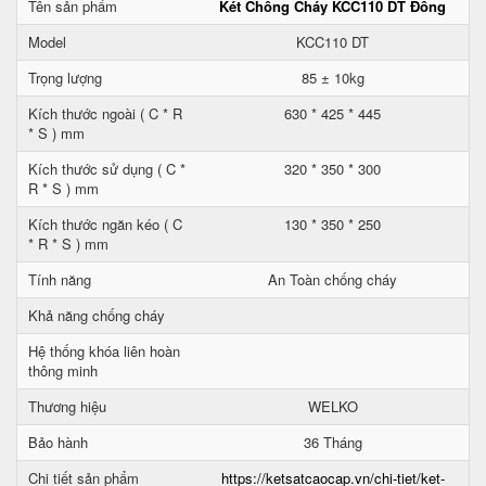
Tên sản phẩm
Két Chống Cháy KCC110 DT Đồng
Model
KCC110 DT
Trọng lượng
85 ± 10kg
Kích thước ngoài ( C * R
630 * 425 * 445
* S ) mm
Kích thước sử dụng ( C *
320 * 350 * 300
R * S ) mm
Kích thước ngăn kéo ( C
130 * 350 * 250
* R * S ) mm
Tính năng
An Toàn chống cháy
Khả năng chống cháy
Hệ thống khóa liên hoàn
thông minh
Thương hiệu
WELKO
Bảo hành
36 Tháng
Chi tiết sản phẩm
https://ketsatcaocap.vn/chi-tiet/ket-