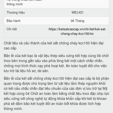
thông minh
Thương hiệu
WELKO
Bảo hành
36 Tháng
Chi tiết
https://ketsatcaocap.vn/chi-tiet/ket-sat-
chong-chay-kcc150-kc
Chất liệu và cấu thành của két sắt chống cháy kcc150 hiện đại
cao cấp
Bản lề của két bạc là vật liệu thép siêu cứng kết hợp cùng 06 chốt
Inox bên trong gắn sâu vào phía lòng két một cách chắc chắn,
chống mọi hình thức cạy phá hoại két. An toàn tuyệt đối cho việc
lưu trữ tài liệu hồ sơ, tài sản.
Bản lề của két sắt chống cháy kcc150 hiện đại cao cấp là bộ phận
quan trọng được chú trọng làm từ vật liệu tấm thép nguyên khối
có kết cấu chắc chắn đạt tiêu chuẩn của các đơn vị lưu trữ tại Mỹ
kết hợp cùng 04 Chốt an toàn làm bằng chất liệu inox đặc chịu lực
siêu cứng với công nghệ tự động khóa khẩn cấp khi két bị khoan
phá sẽ đảm bảo két tuyệt đối an toàn bởi khóa được tích hợp
thông minh.