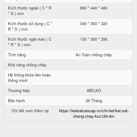
Kích thước ngoài ( C * R
660 * 440 * 460
* S ) mm
Kích thước sử dụng ( C *
340 * 350 * 320
R * S ) mm
Kích thước ngăn kéo ( C
130 * 350 * 295
* R * S ) mm
Tính năng
An Toàn chống cháy
Khả năng chống cháy
Hệ thống khóa liên hoàn
thông minh
Thương hiệu
WELKO
Bảo hành
36 Tháng
Chi tiết xem thêm tại
https://ketsatcaocap.vn/chi-tiet/ket-sat-
chong-chay-kcc120-dm