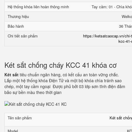
Hệ thống khóa liên hoàn thông minh
Tay cầm: 01 - Chìa khó
Thương hiệu
Welk
Bảo hành
36 Thá
Chi tiết sản phẩm
https://ketsatcaocap.vn/chi-
kcc-41-
Két sắt chống cháy KCC 41 khóa cơ
Két sắt
tiêu chuẩn ngân hàng, có kết cấu an toàn vững chắc.
Lắp một hệ thống khóa Điện Tử và một bộ khóa chìa tránh sao
chép, một tay cầm ngoại Được phủ bởi 03 lớp sơn tĩnh điện đảm
bảo sự bền màu theo thời gian
Tên sản phẩm
Két sắt chố
Model
KC