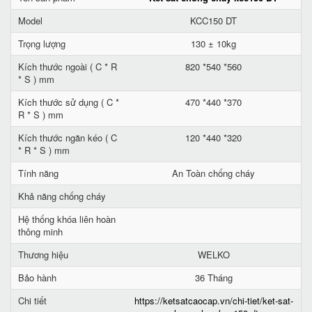
Model
KCC150 DT
Trọng lượng
130 ± 10kg
Kích thước ngoài ( C * R
820 *540 *560
* S ) mm
Kích thước sử dụng ( C *
470 *440 *370
R * S ) mm
Kích thước ngăn kéo ( C
120 *440 *320
* R * S ) mm
Tính năng
An Toàn chống cháy
Khả năng chống cháy
Hệ thống khóa liên hoàn
thông minh
Thương hiệu
WELKO
Bảo hành
36 Tháng
Chi tiết
https://ketsatcaocap.vn/chi-tiet/ket-sat-