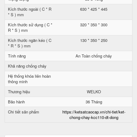
Kích thước ngoài ( C * R
630 * 425 * 445
* S ) mm
Kích thước sử dụng ( C *
320 * 350 * 300
R * S ) mm
Kích thước ngăn kéo ( C
130 * 350 * 250
* R * S ) mm
Tính năng
An Toàn chống cháy
Khả năng chống cháy
Hệ thống khóa liên hoàn
thông minh
Thương hiệu
WELKO
Bảo hành
36 Tháng
Chi tiết sản phẩm
https://ketsatcaocap.vn/chi-tiet/ket-
chong-chay-kcc110-dt-dong