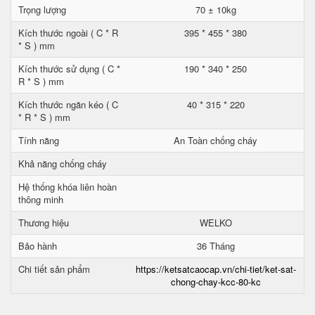
Trọng lượng
70 ± 10kg
Kích thước ngoài ( C * R
395 * 455 * 380
* S ) mm
Kích thước sử dụng ( C *
190 * 340 * 250
R * S ) mm
Kích thước ngăn kéo ( C
40 * 315 * 220
* R * S ) mm
Tính năng
An Toàn chống cháy
Khả năng chống cháy
Hệ thống khóa liên hoàn
thông minh
Thương hiệu
WELKO
Bảo hành
36 Tháng
Chi tiết sản phẩm
https://ketsatcaocap.vn/chi-tiet/ket-sat-
chong-chay-kcc-80-kc