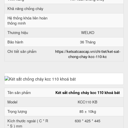
Khả năng chống cháy
Hệ thống khóa liên hoàn
thông minh
Thương hiệu
WELKO
Bảo hành
36 Tháng
Chi tiết sản phẩm
https://ketsatcaocap.vn/chi-tiet/ket-sat-
chong-chay-kcc-110-kc
Tên sản phẩm
Két sắt chống cháy kcc 110 khoá bát
Model
KCC110 KB
Trọng lượng
85 ± 10kg
Kích thước ngoài ( C * R
630 * 425 * 445
* S ) mm