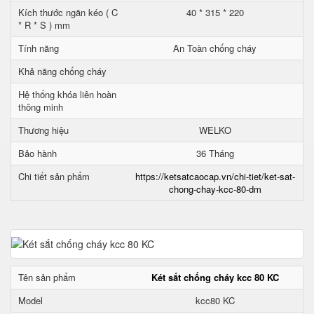
Kích thước ngăn kéo ( C
40 * 315 * 220
* R * S ) mm
Tính năng
An Toàn chống cháy
Khả năng chống cháy
Hệ thống khóa liên hoàn
thông minh
Thương hiệu
WELKO
Bảo hành
36 Tháng
Chi tiết sản phẩm
https://ketsatcaocap.vn/chi-tiet/ket-sat-
chong-chay-kcc-80-dm
Tên sản phẩm
Két sắt chống cháy kcc 80 KC
Model
kcc80 KC