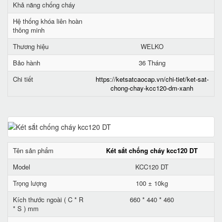
Khả năng chống cháy
Hệ thống khóa liên hoàn
thông minh
Thương hiệu
WELKO
Bảo hành
36 Tháng
Chi tiết
https://ketsatcaocap.vn/chi-tiet/ket-sat-
chong-chay-kcc120-dm-xanh
Tên sản phẩm
Két sắt chống cháy kcc120 DT
Model
KCC120 DT
Trọng lượng
100 ± 10kg
Kích thước ngoài ( C * R
660 * 440 * 460
* S ) mm