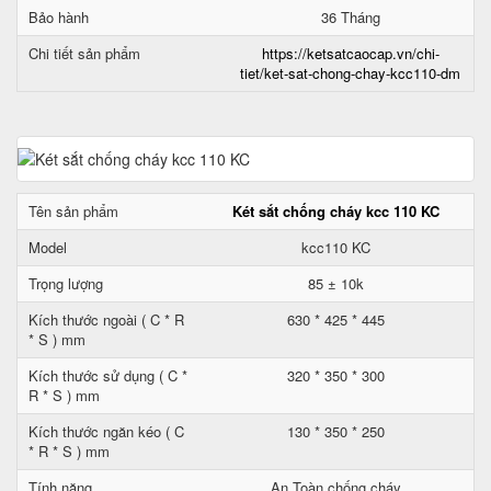
Bảo hành
36 Tháng
Chi tiết sản phẩm
https://ketsatcaocap.vn/chi-
tiet/ket-sat-chong-chay-kcc110-dm
Tên sản phẩm
Két sắt chống cháy kcc 110 KC
Model
kcc110 KC
Trọng lượng
85 ± 10k
Kích thước ngoài ( C * R
630 * 425 * 445
* S ) mm
Kích thước sử dụng ( C *
320 * 350 * 300
R * S ) mm
Kích thước ngăn kéo ( C
130 * 350 * 250
* R * S ) mm
Tính năng
An Toàn chống cháy