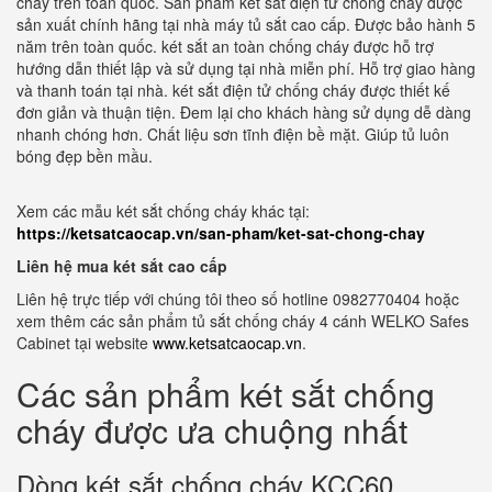
cháy trên toàn quốc. Sản phẩm két sắt điện tử chống cháy được
sản xuất chính hãng tại nhà máy tủ sắt cao cấp. Được bảo hành 5
năm trên toàn quốc. két sắt an toàn chống cháy được hỗ trợ
hướng dẫn thiết lập và sử dụng tại nhà miễn phí. Hỗ trợ giao hàng
và thanh toán tại nhà. két sắt điện tử chống cháy được thiết kế
đơn giản và thuận tiện. Đem lại cho khách hàng sử dụng dễ dàng
nhanh chóng hơn. Chất liệu sơn tĩnh điện bề mặt. Giúp tủ luôn
bóng đẹp bền mầu.
Xem các mẫu két sắt chống cháy khác tại:
https://ketsatcaocap.vn/san-pham/ket-sat-chong-chay
Liên hệ mua két sắt cao cấp
Liên hệ trực tiếp với chúng tôi theo số hotline 0982770404 hoặc
xem thêm các sản phẩm tủ sắt chống cháy 4 cánh WELKO Safes
Cabinet tại website
www.ketsatcaocap.vn
.
Các sản phẩm két sắt chống
cháy được ưa chuộng nhất
Dòng két sắt chống cháy KCC60