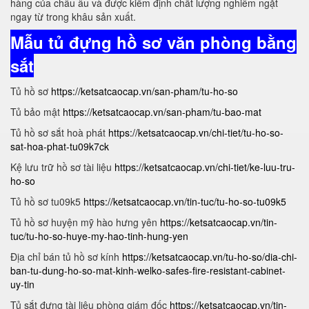
hàng của châu âu và được kiểm định chất lượng nghiêm ngặt
ngay từ trong khâu sản xuất.
Mẫu tủ đựng hồ sơ văn phòng bằng
sắt
Tủ hồ sơ
https://ketsatcaocap.vn/san-pham/tu-ho-so
Tủ bảo mật
https://ketsatcaocap.vn/san-pham/tu-bao-mat
Tủ hồ sơ sắt hoà phát
https://ketsatcaocap.vn/chi-tiet/tu-ho-so-
sat-hoa-phat-tu09k7ck
Kệ lưu trữ hồ sơ tài liệu
https://ketsatcaocap.vn/chi-tiet/ke-luu-tru-
ho-so
Tủ hồ sơ tu09k5
https://ketsatcaocap.vn/tin-tuc/tu-ho-so-tu09k5
Tủ hồ sơ huyện mỹ hào hưng yên
https://ketsatcaocap.vn/tin-
tuc/tu-ho-so-huye-my-hao-tinh-hung-yen
Địa chỉ bán tủ hồ sơ kính
https://ketsatcaocap.vn/tu-ho-so/dia-chi-
ban-tu-dung-ho-so-mat-kinh-welko-safes-fire-resistant-cabinet-
uy-tin
Tủ sắt đựng tài liệu phòng giám đốc
https://ketsatcaocap.vn/tin-