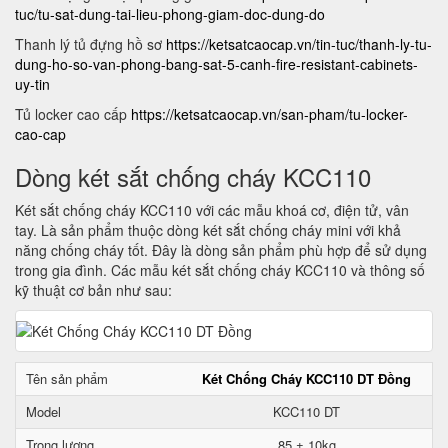
tuc/tu-sat-dung-tai-lieu-phong-giam-doc-dung-do
Thanh lý tủ đựng hồ sơ
https://ketsatcaocap.vn/tin-tuc/thanh-ly-tu-
dung-ho-so-van-phong-bang-sat-5-canh-fire-resistant-cabinets-
uy-tin
Tủ locker cao cấp
https://ketsatcaocap.vn/san-pham/tu-locker-
cao-cap
Dòng két sắt chống cháy KCC110
Két sắt chống cháy KCC110 với các mẫu khoá cơ, điện tử, vân
tay. Là sản phẩm thuộc dòng két sắt chống cháy mini với khả
năng chống cháy tốt. Đây là dòng sản phẩm phù hợp để sử dụng
trong gia đình. Các mẫu két sắt chống cháy KCC110 và thông số
kỹ thuật cơ bản như sau:
Tên sản phẩm
Két Chống Cháy KCC110 DT Đồng
Model
KCC110 DT
Trọng lượng
85 ± 10kg