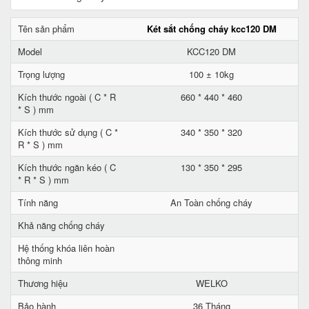
Tên sản phẩm
Két sắt chống cháy kcc120 DM
Model
KCC120 DM
Trọng lượng
100 ± 10kg
Kích thước ngoài ( C * R
660 * 440 * 460
* S ) mm
Kích thước sử dụng ( C *
340 * 350 * 320
R * S ) mm
Kích thước ngăn kéo ( C
130 * 350 * 295
* R * S ) mm
Tính năng
An Toàn chống cháy
Khả năng chống cháy
Hệ thống khóa liên hoàn
thông minh
Thương hiệu
WELKO
Bảo hành
36 Tháng