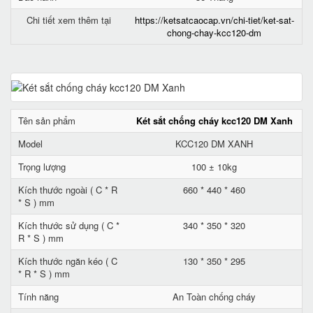
Chi tiết xem thêm tại
https://ketsatcaocap.vn/chi-tiet/ket-sat-
chong-chay-kcc120-dm
Tên sản phẩm
Két sắt chống cháy kcc120 DM Xanh
Model
KCC120 DM XANH
Trọng lượng
100 ± 10kg
Kích thước ngoài ( C * R
660 * 440 * 460
* S ) mm
Kích thước sử dụng ( C *
340 * 350 * 320
R * S ) mm
Kích thước ngăn kéo ( C
130 * 350 * 295
* R * S ) mm
Tính năng
An Toàn chống cháy