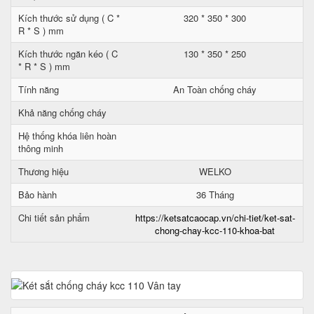
Kích thước sử dụng ( C *
320 * 350 * 300
R * S ) mm
Kích thước ngăn kéo ( C
130 * 350 * 250
* R * S ) mm
Tính năng
An Toàn chống cháy
Khả năng chống cháy
Hệ thống khóa liên hoàn
thông minh
Thương hiệu
WELKO
Bảo hành
36 Tháng
Chi tiết sản phẩm
https://ketsatcaocap.vn/chi-tiet/ket-sat-
chong-chay-kcc-110-khoa-bat