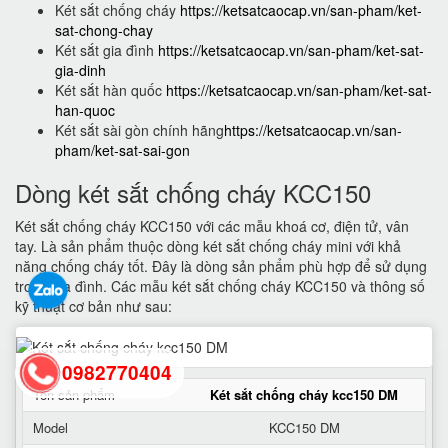
Két sắt chống cháy
https://ketsatcaocap.vn/san-pham/ket-
sat-chong-chay
Két sắt gia đình
https://ketsatcaocap.vn/san-pham/ket-sat-
gia-dinh
Két sắt hàn quốc
https://ketsatcaocap.vn/san-pham/ket-sat-
han-quoc
Két sắt sài gòn chính hãng
https://ketsatcaocap.vn/san-
pham/ket-sat-sai-gon
Dòng két sắt chống cháy KCC150
Két sắt chống cháy KCC150 với các mẫu khoá cơ, điện tử, vân
tay. Là sản phẩm thuộc dòng két sắt chống cháy mini với khả
năng chống cháy tốt. Đây là dòng sản phẩm phù hợp để sử dụng
trong gia đình. Các mẫu két sắt chống cháy KCC150 và thông số
kỹ thuật cơ bản như sau:
0982770404
Tên sản phẩm
Két sắt chống cháy kcc150 DM
Model
KCC150 DM
back