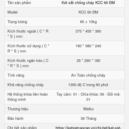
Tên sản phẩm
Két sắt chống cháy KCC 60 ĐM
Model
KCC 60 ĐM
Trọng lượng
60 ± 10kg
Kích thước ngoài ( C * R
375 * 455 * 360
* S ) mm
Kích thước sử dụng ( C *
190 * 380 * 240
R * S ) mm
Kích thước ngăn kéo ( C
35 * 290 * 180
* R * S ) mm
Tính năng
An Toàn chống cháy
Khả năng chống cháy
1350 độ C trong 60 phút
Hệ thống khóa liên hoàn
Tay cầm: 01 - Chìa khóa: 06 - Đổi mã:
thông minh
01
Thương hiệu
Welko
Bảo hành
36 Tháng
Chi tiết sản phẩm
https://ketsatcaocap.vn/chi-tiet/ket-sat-