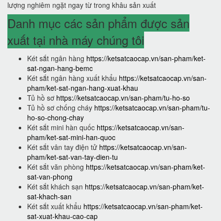
lượng nghiêm ngặt ngay từ trong khâu sản xuất
Danh mục các sản phẩm được sản
xuất tại nhà máy chúng tôi
Két sắt ngân hàng
https://ketsatcaocap.vn/san-pham/ket-
sat-ngan-hang-bemc
Két sắt ngân hàng xuất khẩu
https://ketsatcaocap.vn/san-
pham/ket-sat-ngan-hang-xuat-khau
Tủ hồ sơ
https://ketsatcaocap.vn/san-pham/tu-ho-so
Tủ hồ sơ chống cháy
https://ketsatcaocap.vn/san-pham/tu-
ho-so-chong-chay
Két sắt mini hàn quốc
https://ketsatcaocap.vn/san-
pham/ket-sat-mini-han-quoc
Két sắt vân tay điện tử
https://ketsatcaocap.vn/san-
pham/ket-sat-van-tay-dien-tu
Két sắt văn phòng
https://ketsatcaocap.vn/san-pham/ket-
sat-van-phong
Két sắt khách sạn
https://ketsatcaocap.vn/san-pham/ket-
sat-khach-san
Két sắt xuất khẩu
https://ketsatcaocap.vn/san-pham/ket-
sat-xuat-khau-cao-cap