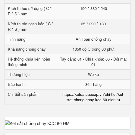
Kích thước sử dụng ( C *
190 * 380 * 240
R * S ) mm
Kích thước ngăn kéo ( C *
35 * 290 * 180
R * S ) mm
Tính năng
An Toàn chống cháy
Khả năng chống cháy
1350 độ C trong 60 phút
Hệ thống khóa liên hoàn
Tay cầm: 01 - Chìa khóa: 06 - Đổi mã:
thông minh
01
Thương hiệu
Welko
Bảo hành
36 Tháng
Chi tiết sản phẩm
https://ketsatcaocap.vn/chi-tiet/ket-
sat-chong-chay-kcc-60-dien-tu