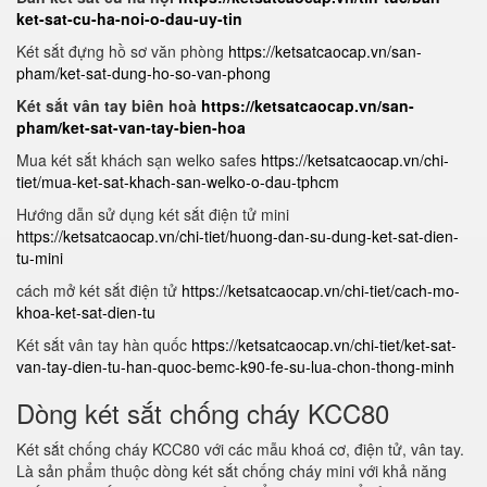
ket-sat-cu-ha-noi-o-dau-uy-tin
Két sắt đựng hồ sơ văn phòng
https://ketsatcaocap.vn/san-
pham/ket-sat-dung-ho-so-van-phong
Két sắt vân tay biên hoà
https://ketsatcaocap.vn/san-
pham/ket-sat-van-tay-bien-hoa
Mua két sắt khách sạn welko safes
https://ketsatcaocap.vn/chi-
tiet/mua-ket-sat-khach-san-welko-o-dau-tphcm
Hướng dẫn sử dụng két sắt điện tử mini
https://ketsatcaocap.vn/chi-tiet/huong-dan-su-dung-ket-sat-dien-
tu-mini
cách mở két sắt điện tử
https://ketsatcaocap.vn/chi-tiet/cach-mo-
khoa-ket-sat-dien-tu
Két sắt vân tay hàn quốc
https://ketsatcaocap.vn/chi-tiet/ket-sat-
van-tay-dien-tu-han-quoc-bemc-k90-fe-su-lua-chon-thong-minh
Dòng két sắt chống cháy KCC80
Két sắt chống cháy KCC80 với các mẫu khoá cơ, điện tử, vân tay.
Là sản phẩm thuộc dòng két sắt chống cháy mini với khả năng