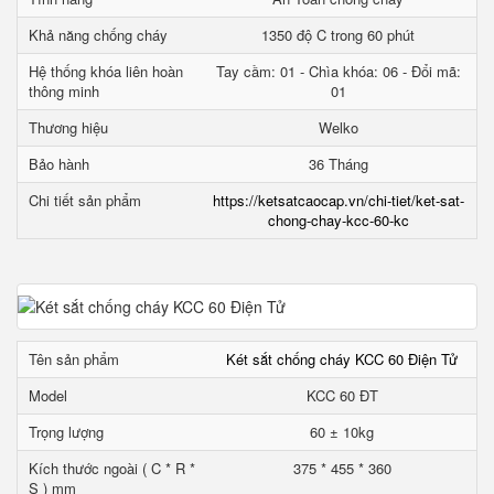
Khả năng chống cháy
1350 độ C trong 60 phút
Hệ thống khóa liên hoàn
Tay cầm: 01 - Chìa khóa: 06 - Đổi mã:
thông minh
01
Thương hiệu
Welko
Bảo hành
36 Tháng
Chi tiết sản phẩm
https://ketsatcaocap.vn/chi-tiet/ket-sat-
chong-chay-kcc-60-kc
Tên sản phẩm
Két sắt chống cháy KCC 60 Điện Tử
Model
KCC 60 ĐT
Trọng lượng
60 ± 10kg
Kích thước ngoài ( C * R *
375 * 455 * 360
S ) mm