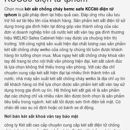
Chọn mua
két sắt chống cháy bemc safe KCC80 điện tử
tphcm
là giải pháp đem lại hiệu quả cao. Đáp ứng nhu cầu lưu
trữ hồ sơ tài liệu lớn của khách hàng. Sản phẩm két sắt điện tử sử
dụng trong gia đình hiện tại đóng góp vào thành công của các
đơn vị doanh nghiệp trên cả nước két sắt vân tay gia đình thương
hiệu WELKO Safes Cabinet hiện nay được ưa chuộng trên thị
trường. Với công nghệ sản xuất hiện đại chất lượng cao sản phẩm
két sắt chống cháy welko của công ty chúng tôi luôn được khách
hàng tin tưởng chọn mua. Mua ngay két sắt chống cháy khoá vân
tay để trang bị cho nội thất văn phòng hiện đại. két sắt cánh đúc
là lựa chọn không thể thiếu trong văn phòng. Với các địa chỉ
chuyên cung cấp két sắt hiện đại tại nhiều tỉnh thành trên cả
nước. nhà máy sản xuất két sắt chống cháy welko là địa chỉ uy tín
để khách hàng có thể lựa chọn được sản phẩm két sắt vân tay sử
dụng trong gia đình uy tín. Hệ thống két sắt giá rẻ là sản phẩm
đạt các chứng chỉ và nhiều năm liền được bình chọn là sản phẩm
tiêu biểu trong ngành. két sắt tốt được sơn tĩnh điện bề mặt. Có
chân đế cao su cố định hoặc có bánh xe di động.
Nơi bán két sắt khoá vân tay bảo mật
công ty Két sắt cao cấp chuyên cung cấp két sắt điện tử chống