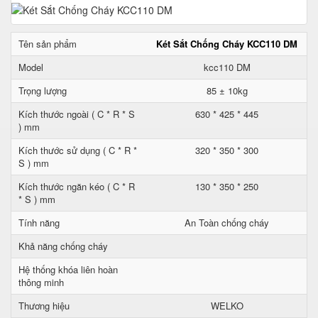
Tên sản phẩm
Két Sắt Chống Cháy KCC110 DM
Model
kcc110 DM
Trọng lượng
85 ± 10kg
Kích thước ngoài ( C * R * S
630 * 425 * 445
) mm
Kích thước sử dụng ( C * R *
320 * 350 * 300
S ) mm
Kích thước ngăn kéo ( C * R
130 * 350 * 250
* S ) mm
Tính năng
An Toàn chống cháy
Khả năng chống cháy
Hệ thống khóa liên hoàn
thông minh
Thương hiệu
WELKO