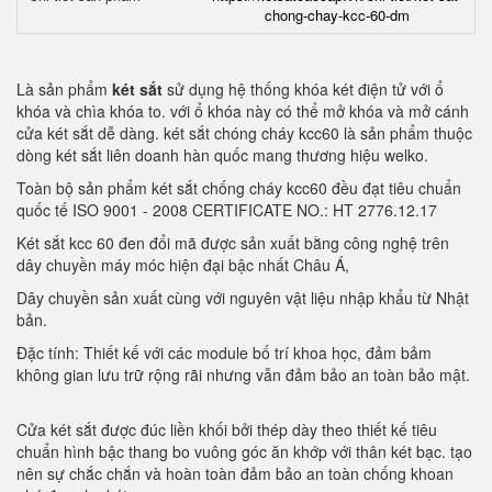
chong-chay-kcc-60-dm
Là sản phẩm
két sắt
sử dụng hệ thống khóa két điện tử với ổ
khóa và chìa khóa to. với ổ khóa này có thể mở khóa và mở cánh
cửa két sắt dễ dàng. két sắt chóng cháy kcc60 là sản phẩm thuộc
dòng két sắt liên doanh hàn quốc mang thương hiệu welko.
Toàn bộ sản phẩm két sắt chống cháy kcc60 đều đạt tiêu chuẩn
quốc tế ISO 9001 - 2008 CERTIFICATE NO.: HT 2776.12.17
Két sắt kcc 60 đen đổi mã được sản xuất bằng công nghệ trên
dây chuyền máy móc hiện đại bậc nhất Châu Á,
Dây chuyền sản xuất cùng với nguyên vật liệu nhập khẩu từ Nhật
bản.
Đặc tính: Thiết kế với các module bố trí khoa học, đảm bảm
không gian lưu trữ rộng rãi nhưng vẫn đảm bảo an toàn bảo mật.
Cửa két sắt được đúc liền khối bởi thép dày theo thiết kế tiêu
chuẩn hình bậc thang bo vuông góc ăn khớp với thân két bạc. tạo
nên sự chắc chắn và hoàn toàn đảm bảo an toàn chống khoan