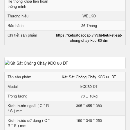
Hệ thống khóa liên hoàn
thông minh
Thương hiệu
WELKO
Bảo hành
36 Tháng
Chi tiết sản phẩm
https://ketsatcaocap.vn/chi-tiet/ket-sat-
chong-chay-kcc-80-dm
Tên sản phẩm
Két Sắt Chống Cháy KCC 80 DT
Model
kCC80 DT
Trọng lượng
70 ± 10kg
Kích thước ngoài ( C * R
395 * 455 * 380
* S ) mm
Kích thước sử dụng ( C *
190 * 340 * 250
R * S ) mm