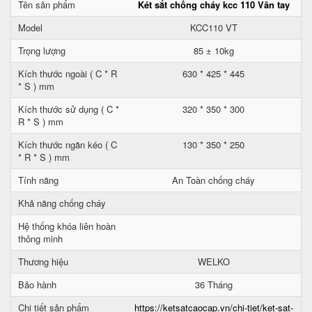
Tên sản phẩm
Két sắt chống cháy kcc 110 Vân tay
Model
KCC110 VT
Trọng lượng
85 ± 10kg
Kích thước ngoài ( C * R
630 * 425 * 445
* S ) mm
Kích thước sử dụng ( C *
320 * 350 * 300
R * S ) mm
Kích thước ngăn kéo ( C
130 * 350 * 250
* R * S ) mm
Tính năng
An Toàn chống cháy
Khả năng chống cháy
Hệ thống khóa liên hoàn
thông minh
Thương hiệu
WELKO
Bảo hành
36 Tháng
Chi tiết sản phẩm
https://ketsatcaocap.vn/chi-tiet/ket-sat-