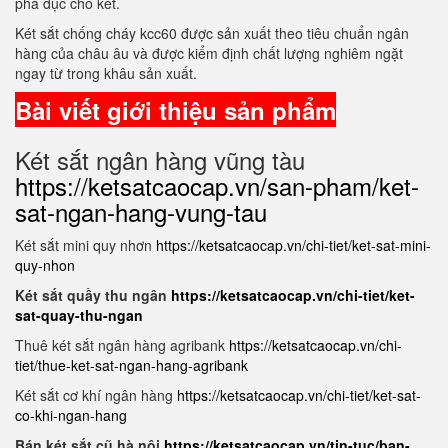
phá đục cho két.
Két sắt chống cháy kcc60 được sản xuất theo tiêu chuẩn ngân
hàng của châu âu và được kiểm định chất lượng nghiêm ngặt
ngay từ trong khâu sản xuất.
Bài viết giới thiệu sản phẩm
Két sắt ngân hàng vũng tàu
https://ketsatcaocap.vn/san-pham/ket-
sat-ngan-hang-vung-tau
Két sắt mini quy nhơn
https://ketsatcaocap.vn/chi-tiet/ket-sat-mini-
quy-nhon
Két sắt quầy thu ngân
https://ketsatcaocap.vn/chi-tiet/ket-
sat-quay-thu-ngan
Thuê két sắt ngân hàng agribank
https://ketsatcaocap.vn/chi-
tiet/thue-ket-sat-ngan-hang-agribank
Két sắt cơ khí ngân hàng
https://ketsatcaocap.vn/chi-tiet/ket-sat-
co-khi-ngan-hang
Bán két sắt cũ hà nội
https://ketsatcaocap.vn/tin-tuc/ban-