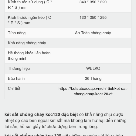
Kích thước sử dụng ( C *
340 * 350 * 320
R * S ) mm
Kích thước ngăn kéo ( C
130 * 350 * 295
* R * S ) mm
Tính năng
An Toàn chống cháy
Khả năng chống cháy
Hệ thống khóa liên hoàn
thông minh
Thương hiệu
WELKO
Bảo hành
36 Tháng
Chi tiết
https://ketsatcaocap.vn/chi-tiet/ket-sat-
chong-chay-kcc120-dt
két sắt chống cháy kcc120 đặc biệt
có khả năng chịu được
nhiệt độ cao bên ngoài két sắt mà không làm hư hại đến những
tài sản, hồ sơ, giấy tờ chưa đựng bên trong lòng.
két sắt chống cháy kcc 120
với những nguyên vật liệu nhập