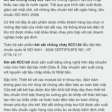
khẩu cao cấp từ nước ngoài. Trải qua quá trình sản xuất được
giám sát chặt chẽ, với những tiêu chuẩn két sắt ngân hàng, tiêu
chuẩn ISO 9001-2008.
Có thể nói đây là sản phẩm được nhiều khách hàng lựa chọn vì
những đặc biệt của chiếc két sắt này. hệ thống khóa két điện tử
lữu trữ được nhiều mật khẩu khác nhau phù hợp với các doanh
nghiệp hoặc gia đình.
Toàn bộ sản phẩm
két sắt chống cháy KCC120
đều đạt tiêu
chuẩn quốc tế ISO 9001 - 2008 CERTIFICATE NO.: HT
2776.12.17
Két sắt KCC120
được sản xuất bằng công nghệ trên dây chuyền
máy móc hiện đại bậc nhất Châu Á, Dây chuyền sản xuất cùng
với nguyên vật liệu nhập khẩu từ Nhật bản.
Đặc tính: Thiết kế với các module bố trí khoa học, đảm bảm
không gian lưu trữ rộng rãi nhưng vẫn đảm bảo an toàn bảo mật.
Cửa két sắt két bạc được đúc liền khối bởi thép dày theo thiết kế
tiêu chuẩn hình bậc thang bo vuông góc ăn khớp với thân két bạc.
tạo nên sự chắc chắn và hoàn toàn đảm bảo an toàn chống
khoan phá đục cho két. Két sắt chống cháy kcc120 được sản xuất
theo tiêu chuẩn ngân hàng của châu âu và được kiểm định chất