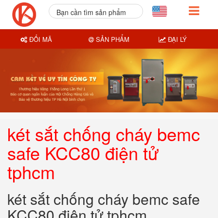
Bạn cần tìm sản phẩm
nào?
ĐỔI MÃ
SẢN PHẨM
ĐẠI LÝ
két sắt chống cháy bemc
safe KCC80 điện tử
tphcm
két sắt chống cháy bemc safe
KCC80 điện tử tphcm