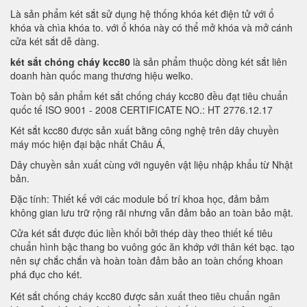
Là sản phẩm két sắt sử dụng hệ thống khóa két điện tử với ổ
khóa và chìa khóa to. với ổ khóa này có thể mở khóa và mở cánh
cửa két sắt dễ dàng.
két sắt chóng cháy kcc80
là sản phẩm thuộc dòng két sắt liên
doanh hàn quốc mang thương hiệu welko.
Toàn bộ sản phẩm két sắt chống cháy kcc80 đều đạt tiêu chuẩn
quốc tế ISO 9001 - 2008 CERTIFICATE NO.: HT 2776.12.17
Két sắt kcc80 được sản xuất bằng công nghệ trên dây chuyền
máy móc hiện đại bậc nhất Châu Á,
Dây chuyền sản xuất cùng với nguyên vật liệu nhập khẩu từ Nhật
bản.
Đặc tính: Thiết kế với các module bố trí khoa học, đảm bảm
không gian lưu trữ rộng rãi nhưng vẫn đảm bảo an toàn bảo mật.
Cửa két sắt được đúc liền khối bởi thép dày theo thiết kế tiêu
chuẩn hình bậc thang bo vuông góc ăn khớp với thân két bạc. tạo
nên sự chắc chắn và hoàn toàn đảm bảo an toàn chống khoan
phá đục cho két.
Két sắt chống cháy kcc80 được sản xuất theo tiêu chuẩn ngân