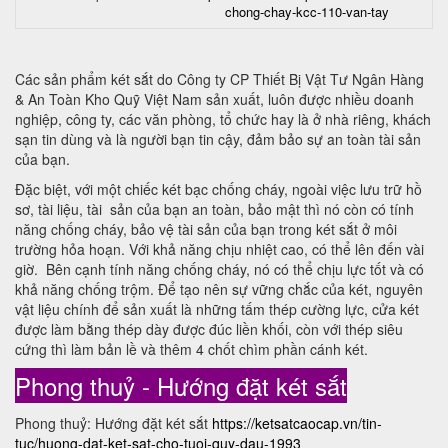
chong-chay-kcc-110-van-tay
Các sản phẩm két sắt do Công ty CP Thiết Bị Vật Tư Ngân Hàng
& An Toàn Kho Quỹ Việt Nam sản xuất, luôn được nhiều doanh
nghiệp, công ty, các văn phòng, tổ chức hay là ở nhà riêng, khách
sạn tin dùng và là người bạn tin cậy, đảm bảo sự an toàn tài sản
của bạn.
Đặc biệt, với một chiếc két bạc chống cháy, ngoài việc lưu trữ hồ
sơ, tài liệu, tài sản của bạn an toàn, bảo mật thì nó còn có tính
năng chống cháy, bảo vệ tài sản của bạn trong két sắt ở môi
trường hỏa hoạn. Với khả năng chịu nhiệt cao, có thể lên đến vài
giờ. Bên cạnh tính năng chống cháy, nó có thể chịu lực tốt và có
khả năng chống trộm. Để tạo nên sự vững chắc của két, nguyên
vật liệu chính để sản xuất là những tấm thép cường lực, cửa két
được làm bằng thép dày được đúc liền khối, còn với thép siêu
cứng thì làm bản lề và thêm 4 chốt chìm phần cánh két.
Phong thuỷ - Hướng đặt két sắt
Phong thuỷ: Hướng đặt két sắt
https://ketsatcaocap.vn/tin-
tuc/huong-dat-ket-sat-cho-tuoi-quy-dau-1993