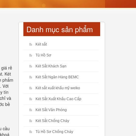
Danh mục sản phẩm
Két sắt
Tủ Hồ Sơ
Két Sắt Khách Sạn
 giá rẻ
t. Két
Két Sắt Ngân Hàng BEMC
ản phẩm
. Với
Két sắt xuất khẩu mỹ welko
y tín
chỉ và
Két Sắt Xuất Khẩu Cao Cấp
ước bề
Két Sắt Văn Phòng
Két Sắt Chống Cháy
u cầu
Tủ Hồ Sơ Chống Cháy
 khoá