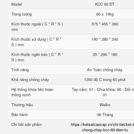
Model
KCC 60 ĐT
Trọng lượng
60 ± 10kg
Kích thước ngoài ( C * R * S )
375 * 455 * 360
mm
Kích thước sử dụng ( C * R *
190 * 380 * 240
S ) mm
Kích thước ngăn kéo ( C * R *
35 * 290 * 180
S ) mm
Tính năng
An Toàn chống cháy
Khả năng chống cháy
1350 độ C trong 60 phút
Hệ thống khóa liên hoàn
Tay cầm: 01 - Chìa khóa: 06 - Đổi 
thông minh
01
Thương hiệu
Welko
Bảo hành
36 Tháng
Chi tiết sản phẩm
https://ketsatcaocap.vn/chi-tiet/ket-
chong-chay-kcc-60-dien-tu