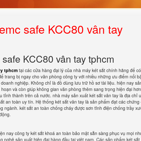
bemc safe KCC80 vân tay
c safe KCC80 vân tay tphcm
ay tphcm
tại các cửa hàng đại lý của nhà máy két sắt chính hãng để có
để trang bị ngay cho văn phòng công ty với nhiều những ưu điểm nổi bậ
 doanh nghiệp. Không chỉ là đồ dùng lưu trữ hồ sơ tài liệu. hiện nay s
oả hoạn và còn giúp không gian văn phòng thêm sang trọng hiện đại hơn
u tỉnh thành trên cả nước. nhà máy sản xuất két sắt vân tay là địa chỉ u
t an toàn uy tín. Hệ thống két sắt vân tay là sản phẩm đạt các chứng 
ng ngành. két sắt an toàn chống cháy được sơn tĩnh điện chống trầy x
 động.
Hiện nay công ty két sắt khoá an toàn bảo mật sẵn sàng phục vụ mọi nh
g nghệ sản xuất hiện đại hàng đầu tại việt nam. Các sản phẩm két sắt