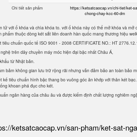
Chi tiết sản phẩm
https://ketsatcaocap.vn/chi-tiet/ket-sa
chong-chay-kcc-60-dm
 tử với ổ khóa và chìa khóa to. với ổ khóa này có thể mở khóa và mở 
sản phẩm thuộc dòng két sắt liên doanh hàn quốc mang thương hiệu we
ạt tiêu chuẩn quốc tế ISO 9001 - 2008 CERTIFICATE NO.: HT 2776.1
g nghệ trên dây chuyền máy móc hiện đại bậc nhất Châu Á,
 khẩu từ Nhật bản.
, đảm bảm không gian lưu trữ rộng rãi nhưng vẫn đảm bảo an toàn bảo 
ết kế tiêu chuẩn hình bậc thang bo vuông góc ăn khớp với thân két bạc.
hống khoan phá đục cho két.
chuẩn ngân hàng của châu âu và được kiểm định chất lượng nghiêm ng
ps://ketsatcaocap.vn/san-pham/ket-sat-ng