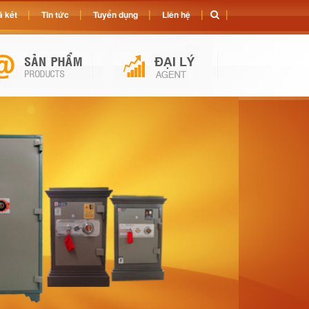
 két
Tin tức
Tuyển dụng
Liên hệ