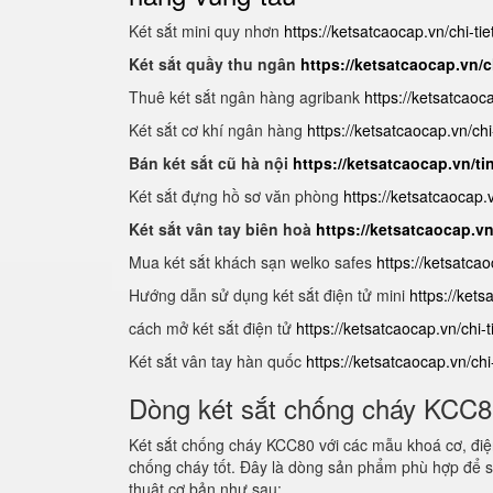
Két sắt mini quy nhơn
https://ketsatcaocap.vn/chi-ti
Két sắt quầy thu ngân
https://ketsatcaocap.vn/c
Thuê két sắt ngân hàng agribank
https://ketsatcaoc
Két sắt cơ khí ngân hàng
https://ketsatcaocap.vn/chi
Bán két sắt cũ hà nội
https://ketsatcaocap.vn/ti
Két sắt đựng hồ sơ văn phòng
https://ketsatcaocap
Két sắt vân tay biên hoà
https://ketsatcaocap.v
Mua két sắt khách sạn welko safes
https://ketsatca
Hướng dẫn sử dụng két sắt điện tử mini
https://ket
cách mở két sắt điện tử
https://ketsatcaocap.vn/chi-
Két sắt vân tay hàn quốc
https://ketsatcaocap.vn/ch
Dòng két sắt chống cháy KCC
Két sắt chống cháy KCC80 với các mẫu khoá cơ, điện
chống cháy tốt. Đây là dòng sản phẩm phù hợp để s
thuật cơ bản như sau: