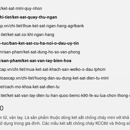
et/ket-sat-mini-quy-nhon
hi-tiet/ket-sat-quay-thu-ngan
ap.vn/chi-tiet/thue-ket-sat-ngan-hang-agribank
-tiet/ket-sat-co-khi-ngan-hang
n-tuc/ban-ket-sat-cu-ha-noi-o-dau-uy-tin
.vn/san-pham/ket-sat-dung-ho-so-van-phong
n/san-pham/ket-sat-van-tay-bien-hoa
ocap.vn/chi-tiet/mua-ket-sat-khach-san-welko-o-dau-tphcm
satcaocap.vn/chi-tiet/huong-dan-su-dung-ket-sat-dien-tu-mini
tiet/cach-mo-khoa-ket-sat-dien-tu
i-tiet/ket-sat-van-tay-dien-tu-han-quoc-bemc-k90-fe-su-lua-chon-thong
80
 tử, vân tay. Là sản phẩm thuộc dòng két sắt chống cháy mini với khả
ử dụng trong gia đình. Các mẫu két sắt chống cháy KCC80 và thông s