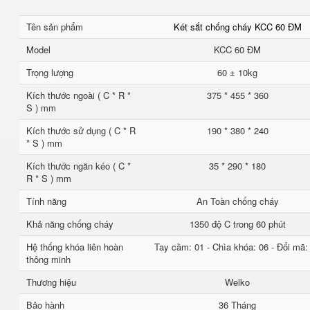
Tên sản phẩm
Két sắt chống cháy KCC 60 ĐM
Model
KCC 60 ĐM
Trọng lượng
60 ± 10kg
Kích thước ngoài ( C * R *
375 * 455 * 360
S ) mm
Kích thước sử dụng ( C * R
190 * 380 * 240
* S ) mm
Kích thước ngăn kéo ( C *
35 * 290 * 180
R * S ) mm
Tính năng
An Toàn chống cháy
Khả năng chống cháy
1350 độ C trong 60 phút
Hệ thống khóa liên hoàn
Tay cầm: 01 - Chìa khóa: 06 - Đổi mã:
thông minh
Thương hiệu
Welko
Bảo hành
36 Tháng