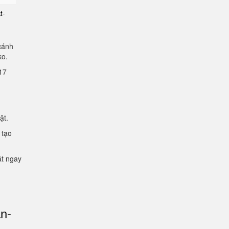
t-
cánh
lko.
2.17
mật.
 tạo
ặt ngay
an-