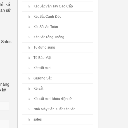
iết kế
Két Sắt Vân Tay Cao Cấp
ian sử
Két Sắt Cánh Đúc
Két Sắt An Toàn
Két Sắt Tổng Thống
 Safes
Tủ đựng súng
Tủ Bảo Mật
Két sắt mini
Giường Sắt
 năng
Kệ sắt
ố kỹ
Két sắt mini khóa điện tử
Nhà Máy Sản Xuất Két Sắt
safes