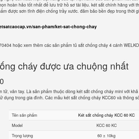
 hoàn hảo tốt nhất để lưu trữ hồ sơ tài liệu. két sắt chính hãng với th
hẩm được sơn tĩnh điện chống trầy xước. đảm bảo bền đẹp trong thời g
ketsatcaocap.vn/san-pham/ket-sat-chong-chay
982770404 hoặc xem thêm các sản phẩm tủ sắt chống cháy 4 cánh WELKO
hống cháy được ưa chuộng nhất
60
 tử, vân tay. Là sản phẩm thuộc dòng két sắt chống cháy mini với khả
ử dụng trong gia đình. Các mẫu két sắt chống cháy KCC60 và thông s
Tên sản phẩm
Két sắt chống cháy KCC 60 KC
Model
KCC 60 KC
Trọng lượng
60 ± 10kg