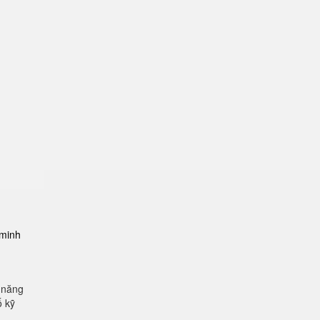
-minh
 năng
ố kỹ