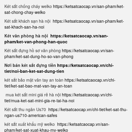
Két sắt chống cháy welko
https://ketsatcaocap.vn/san-pham/ket-
sat-chong-chay-welko
Két sắt khách sạn hà nội
https://ketsatcaocap.vn/san-pham/ket-
sat-khach-san-ha-noi
Két văn phòng hà nội
https://ketsatcaocap.vn/san-
pham/ket-van-phong-han-quoc
Két sắt đựng hồ sơ văn phòng
https://ketsatcaocap.vn/san-
pham/ket-sat-dung-ho-so-van-phong
Nơi bán két sắt đựng tiền
https://ketsatcaocap.vn/chi-
tiet/noi-ban-ket-sat-dung-tien
két sắt bảo mật vân tay an toàn
https://ketsatcaocap.vn/chi-
tiet/ket-sat-bao-mat-van-tay-an-toan
mua két sắt mini giá rẻ hà nội
https://ketsatcaocap.vn/chi-
tiet/mua-ket-sat-mini-gia-re-tai-ha-noi
Két sắt thu ngân Us70
https://ketsatcaocap.vn/chi-tiet/ket-sat-thu-
ngan-us710-american-safes
két sắt xuất khẩu mỹ welko
https://ketsatcaocap.vn/san-
pham/ket-sat-xuat-khau-my-welko