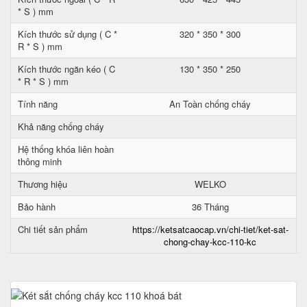
* S ) mm
Kích thước sử dụng ( C *
320 * 350 * 300
R * S ) mm
Kích thước ngăn kéo ( C
130 * 350 * 250
* R * S ) mm
Tính năng
An Toàn chống cháy
Khả năng chống cháy
Hệ thống khóa liên hoàn
thông minh
Thương hiệu
WELKO
Bảo hành
36 Tháng
Chi tiết sản phẩm
https://ketsatcaocap.vn/chi-tiet/ket-sat-
chong-chay-kcc-110-kc