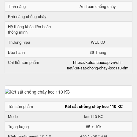
Tính năng
An Toàn chống cháy
Khả năng chống cháy
Hệ thống khóa liên hoàn
thông minh
Thương hiệu
WELKO
Bảo hành
36 Tháng
Chi tiết sản phẩm
https://ketsatcaocap.vn/chi-
tiet/ket-sat-chong-chay-kcc110-dm
Tên sản phẩm
Két sắt chống cháy kcc 110 KC
Model
kcc110 KC
Trọng lượng
85 ± 10k
Kích thước ngoài ( C * R
630 * 425 * 445