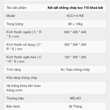
Tên sản phẩm
Két sắt chống cháy kcc 110 khoá bát
Model
KCC110 KB
Trọng lượng
85 ± 10kg
Kích thước ngoài ( C * R
630 * 425 * 445
* S ) mm
Kích thước sử dụng ( C *
320 * 350 * 300
R * S ) mm
Kích thước ngăn kéo ( C
130 * 350 * 250
* R * S ) mm
Tính năng
An Toàn chống cháy
Khả năng chống cháy
Hệ thống khóa liên hoàn
thông minh
Thương hiệu
WELKO
Bảo hành
36 Tháng