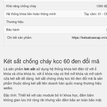
Khả năng chống cháy
1350 độ
Hệ thống khóa liên hoàn thông minh
Tay cầm: 01 - Ch
Thương hiệu
Bảo hành
Chi tiết sản phẩm
https://ketsatcaocap.vn/c
Két sắt chống cháy kcc 60 đen đổi mã
Là sản phẩm
két sắt
sử dụng hệ thống khóa két điện tử với ổ
khóa và chìa khóa to. với ổ khóa này có thể mở khóa và mở cánh
cửa két sắt dễ dàng. két sắt chóng cháy kcc 60 đen đổi mã là sản
phẩm thuộc dòng két sắt liên doanh hàn quốc mang thương hiệu
welko.
Đặc tính: Thiết kế với các module bố trí khoa học, đảm bảm
không gian lưu trữ rộng rãi nhưng vẫn đảm bảo an toàn bảo mật.