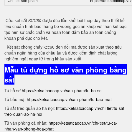
Chi tiết sản phẩm
https://ketsatcaocap.vn/
Cửa két sắt
KCC60
được đúc liền khối bởi thép dày theo thiết kế
tiêu chuẩn hình bậc thang bo vuông góc ăn khớp với thân két bạc.
tạo nên sự chắc chắn và hoàn toàn đảm bảo an toàn chống
khoan phá đục cho két.
Két sắt chống cháy kcc60 đen đổi mã được sản xuất theo tiêu
chuẩn ngân hàng của châu âu và được kiểm định chất lượng
nghiêm ngặt ngay từ trong khâu sản xuất.
Mẫu tủ đựng hồ sơ văn phòng bằng
sắt
Tủ hồ sơ
https://ketsatcaocap.vn/san-pham/tu-ho-so
Tủ bảo mật
https://ketsatcaocap.vn/san-pham/tu-bao-mat
Tủ sắt treo quần áo hà nội:
https://ketsatcaocap.vn/chi-tiet/tu-sat-
treo-quan-ao-ha-noi
Tủ văn phòng cá nhân:
https://ketsatcaocap.vn/chi-tiet/tu-ca-
nhan-van-phong-hoa-phat