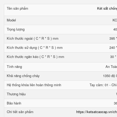
Tên sản phẩm
Két sắt chố
Model
KC
Trọng lượng
40
Kích thước ngoài ( C * R * S ) mm
395 
Kích thước sử dụng ( C * R * S ) mm
240 
Kích thước ngăn kéo ( C * R * S ) mm
30 *
Tính năng
An Toà
Khả năng chống cháy
1350 độ C
Hệ thống khóa liên hoàn thông minh
Tay cầm: 01 - Chì
Thương hiệu
Bảo hành
3
Chi tiết sản phẩm
https://ketsatcaocap.vn/ch