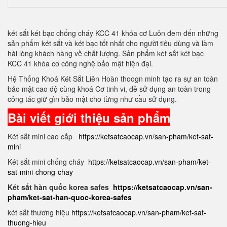
két sắt két bạc chống cháy KCC 41 khóa cơ Luôn đem đến những
sản phẩm két sắt và két bạc tốt nhất cho người tiêu dùng và làm
hài lòng khách hàng về chất lượng. Sản phẩm két sắt két bạc
KCC 41 khóa cơ công nghệ bảo mật hiện đại.
Hệ Thống Khoá Két Sắt Liên Hoàn thoogn minh tạo ra sự an toàn
bảo mật cao độ cùng khoá Cơ tinh vi, dễ sử dụng an toàn trong
công tác giữ gìn bảo mật cho từng như cầu sử dụng.
Bài viết giới thiệu sản phẩm
Két sắt mini cao cấp
https://ketsatcaocap.vn/san-pham/ket-sat-
mini
Két sắt mini chống cháy
https://ketsatcaocap.vn/san-pham/ket-
sat-mini-chong-chay
Két sắt hàn quốc korea safes
https://ketsatcaocap.vn/san-
pham/ket-sat-han-quoc-korea-safes
két sắt thương hiệu
https://ketsatcaocap.vn/san-pham/ket-sat-
thuong-hieu