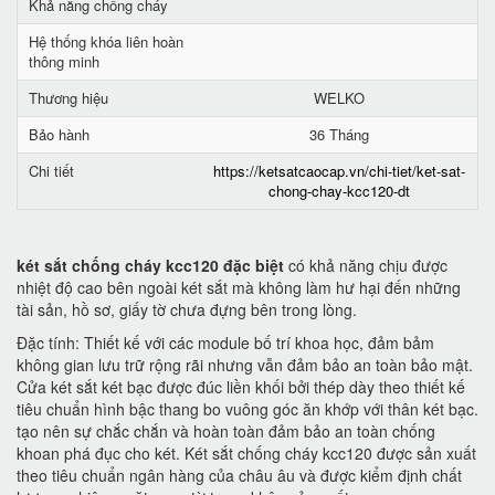
Khả năng chống cháy
Hệ thống khóa liên hoàn
thông minh
Thương hiệu
WELKO
Bảo hành
36 Tháng
Chi tiết
https://ketsatcaocap.vn/chi-tiet/ket-sat-
chong-chay-kcc120-dt
két sắt chống cháy kcc120 đặc biệt
có khả năng chịu được
nhiệt độ cao bên ngoài két sắt mà không làm hư hại đến những
tài sản, hồ sơ, giấy tờ chưa đựng bên trong lòng.
Đặc tính: Thiết kế với các module bố trí khoa học, đảm bảm
không gian lưu trữ rộng rãi nhưng vẫn đảm bảo an toàn bảo mật.
Cửa két sắt két bạc được đúc liền khối bởi thép dày theo thiết kế
tiêu chuẩn hình bậc thang bo vuông góc ăn khớp với thân két bạc.
tạo nên sự chắc chắn và hoàn toàn đảm bảo an toàn chống
khoan phá đục cho két. Két sắt chống cháy kcc120 được sản xuất
theo tiêu chuẩn ngân hàng của châu âu và được kiểm định chất