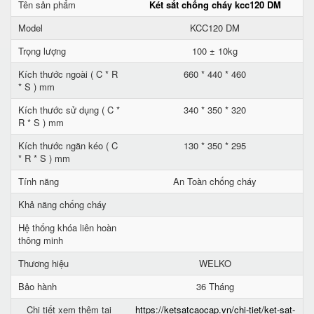
Tên sản phẩm
Két sắt chống cháy kcc120 DM
Model
KCC120 DM
Trọng lượng
100 ± 10kg
Kích thước ngoài ( C * R
660 * 440 * 460
* S ) mm
Kích thước sử dụng ( C *
340 * 350 * 320
R * S ) mm
Kích thước ngăn kéo ( C
130 * 350 * 295
* R * S ) mm
Tính năng
An Toàn chống cháy
Khả năng chống cháy
Hệ thống khóa liên hoàn
thông minh
Thương hiệu
WELKO
Bảo hành
36 Tháng
Chi tiết xem thêm tại
https://ketsatcaocap.vn/chi-tiet/ket-sat-