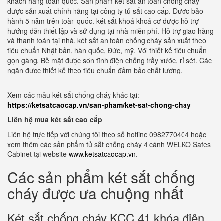
khách hàng toàn quốc. Sản phẩm két sắt an toàn chống cháy
được sản xuất chính hãng tại công ty tủ sắt cao cấp. Được bảo
hành 5 năm trên toàn quốc. két sắt khoá khoá cơ được hỗ trợ
hướng dẫn thiết lập và sử dụng tại nhà miễn phí. Hỗ trợ giao hàng
và thanh toán tại nhà. két sắt an toàn chống cháy sản xuất theo
tiêu chuẩn Nhật bản, hàn quốc, Đức, mỹ. Với thiết kế tiêu chuẩn
gọn gàng. Bề mặt được sơn tĩnh điện chống trầy xước, rỉ sét. Các
ngăn được thiết kế theo tiêu chuẩn đảm bảo chất lượng.
Xem các mẫu két sắt chống cháy khác tại:
https://ketsatcaocap.vn/san-pham/ket-sat-chong-chay
Liên hệ mua két sắt cao cấp
Liên hệ trực tiếp với chúng tôi theo số hotline 0982770404 hoặc
xem thêm các sản phẩm tủ sắt chống cháy 4 cánh WELKO Safes
Cabinet tại website
www.ketsatcaocap.vn
.
Các sản phẩm két sắt chống
cháy được ưa chuộng nhất
Két sắt chống cháy KCC 41 khóa điện