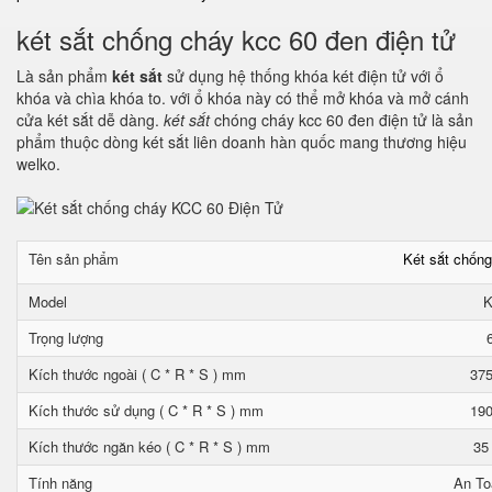
két sắt chống cháy kcc 60 đen điện tử
Là sản phẩm
két sắt
sử dụng hệ thống khóa két điện tử với ổ
khóa và chìa khóa to. với ổ khóa này có thể mở khóa và mở cánh
cửa két sắt dễ dàng.
két sắt
chóng cháy kcc 60 đen điện tử là sản
phẩm thuộc dòng két sắt liên doanh hàn quốc mang thương hiệu
welko.
Tên sản phẩm
Két sắt chốn
Model
K
Trọng lượng
Kích thước ngoài ( C * R * S ) mm
375
Kích thước sử dụng ( C * R * S ) mm
190
Kích thước ngăn kéo ( C * R * S ) mm
35
Tính năng
An To