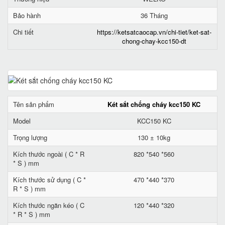
Bảo hành
36 Tháng
Chi tiết
https://ketsatcaocap.vn/chi-tiet/ket-sat-
chong-chay-kcc150-dt
Tên sản phẩm
Két sắt chống cháy kcc150 KC
Model
KCC150 KC
Trọng lượng
130 ± 10kg
Kích thước ngoài ( C * R
820 *540 *560
* S ) mm
Kích thước sử dụng ( C *
470 *440 *370
R * S ) mm
Kích thước ngăn kéo ( C
120 *440 *320
* R * S ) mm