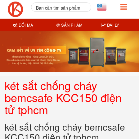
Bạn cần tìm sản phẩm
nào?
ĐỔI MÃ
SẢN PHẨM
ĐẠI LÝ
két sắt chống cháy
bemcsafe KCC150 điện
tử tphcm
két sắt chống cháy bemcsafe
KCC150 điện tử tphcm