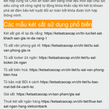
kết hợp cùng 04 Chốt an toàn làm bằng chất liệu inox đặc chịu lực
siêu cứng với công nghệ tự động khóa khẩn cấp khi két bị khoan
phá sẽ đảm bảo két tuyệt đối an toàn bởi khóa được tích hợp
thông minh.
Các mẫu két sắt sử dụng phổ biến
Két sắt giá rẻ tại đà nẵng:
https://ketsatcaocap.vn/tin-tuc/ket-sat-
khach-san-gia-re-da-nang-1
Tủ sắt văn phòng giá rẻ:
https://ketsatcaocap.vn/chi-tiet/tu-sat-
van-phong-gia-re
Tủ sắt locker 24 ngăn:
https://ketsatcaocap.vn/chi-tiet/tu-sat-
locker-24-ngan
Tủ sắt biên hoà:
https://ketsatcaocap.vn/chi-tiet/tu-sat-van-phong-
bien-hoa
Tủ bảo mật BDI 4 cánh
https://ketsatcaocap.vn/chi-tiet/tu-bao-
mat-bdi-04-canh-kc
Giá sắt:
https://ketsatcaocap.vn/san-pham/gia-sat
Thuê két sắt ngân hàng
https://ketsatcaocap.vn/chi-tiet/thue-ket-
sat-ngan-hang-vietcombank