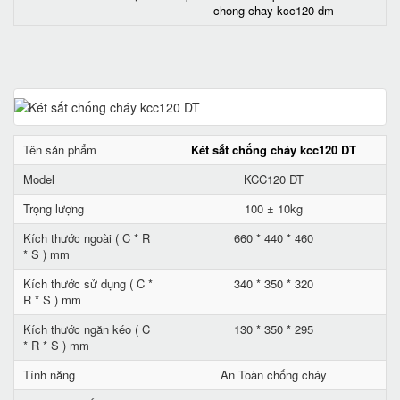
chong-chay-kcc120-dm
Tên sản phẩm
Két sắt chống cháy kcc120 DT
Model
KCC120 DT
Trọng lượng
100 ± 10kg
Kích thước ngoài ( C * R
660 * 440 * 460
* S ) mm
Kích thước sử dụng ( C *
340 * 350 * 320
R * S ) mm
Kích thước ngăn kéo ( C
130 * 350 * 295
* R * S ) mm
Tính năng
An Toàn chống cháy