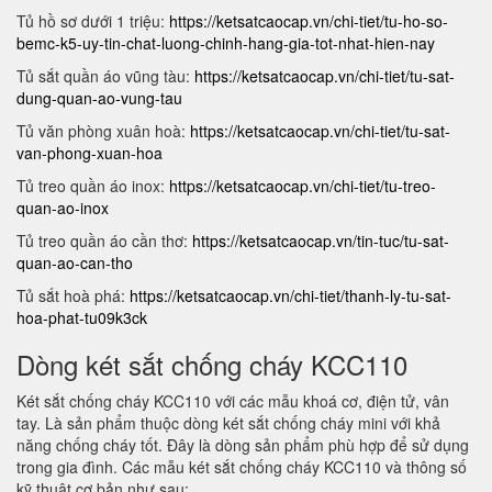
Tủ hồ sơ dưới 1 triệu:
https://ketsatcaocap.vn/chi-tiet/tu-ho-so-
bemc-k5-uy-tin-chat-luong-chinh-hang-gia-tot-nhat-hien-nay
Tủ sắt quần áo vũng tàu:
https://ketsatcaocap.vn/chi-tiet/tu-sat-
dung-quan-ao-vung-tau
Tủ văn phòng xuân hoà:
https://ketsatcaocap.vn/chi-tiet/tu-sat-
van-phong-xuan-hoa
Tủ treo quần áo inox:
https://ketsatcaocap.vn/chi-tiet/tu-treo-
quan-ao-inox
Tủ treo quần áo cần thơ:
https://ketsatcaocap.vn/tin-tuc/tu-sat-
quan-ao-can-tho
Tủ sắt hoà phá:
https://ketsatcaocap.vn/chi-tiet/thanh-ly-tu-sat-
hoa-phat-tu09k3ck
Dòng két sắt chống cháy KCC110
Két sắt chống cháy KCC110 với các mẫu khoá cơ, điện tử, vân
tay. Là sản phẩm thuộc dòng két sắt chống cháy mini với khả
năng chống cháy tốt. Đây là dòng sản phẩm phù hợp để sử dụng
trong gia đình. Các mẫu két sắt chống cháy KCC110 và thông số
kỹ thuật cơ bản như sau: