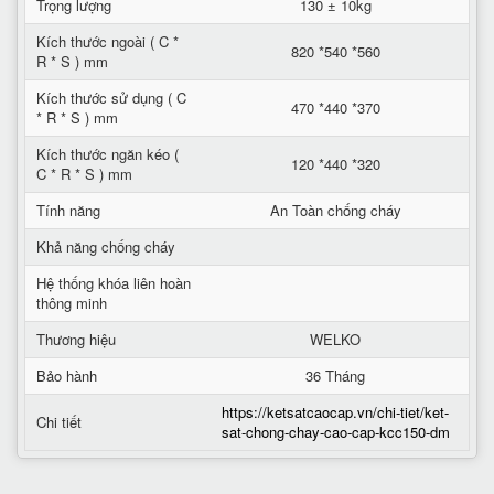
Trọng lượng
130 ± 10kg
Kích thước ngoài ( C *
820 *540 *560
R * S ) mm
Kích thước sử dụng ( C
470 *440 *370
* R * S ) mm
Kích thước ngăn kéo (
120 *440 *320
C * R * S ) mm
Tính năng
An Toàn chống cháy
Khả năng chống cháy
Hệ thống khóa liên hoàn
thông minh
Thương hiệu
WELKO
Bảo hành
36 Tháng
https://ketsatcaocap.vn/chi-tiet/ket-
Chi tiết
sat-chong-chay-cao-cap-kcc150-dm