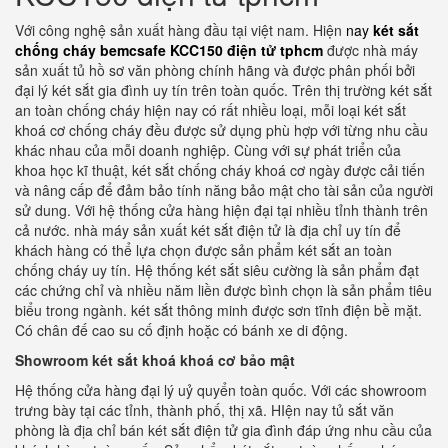
Với công nghệ sản xuất hàng đầu tại việt nam. Hiện
nay
két sắt
chống cháy bemcsafe KCC150 điện tử tphcm
được nhà máy
sản xuất tủ hồ sơ văn phòng chính hãng và được phân phối bởi
đại lý két sắt gia đình uy tín trên toàn quốc. Trên thị trường két sắt
an toàn chống cháy hiện nay có rất nhiều loại, mỗi loại két sắt
khoá cơ chống cháy đều được sử dụng phù hợp với từng nhu cầu
khác nhau của mỗi doanh nghiệp. Cùng với sự phát triển của
khoa học kĩ thuật, két sắt chống cháy khoá cơ ngày được cải tiến
và nâng cấp để đảm bảo tính năng bảo mật cho tài sản của người
sử dung. Với hệ thống cửa hàng hiện đại tại nhiều tỉnh thành trên
cả nước. nhà máy sản xuất két sắt điện tử là địa chỉ uy tín để
khách hàng có thể lựa chọn được sản phẩm két sắt an toàn
chống cháy uy tín. Hệ thống két sắt siêu cường là sản phẩm đạt
các chứng chỉ và nhiều năm liền được bình chọn là sản phẩm tiêu
biểu trong ngành. két sắt thông minh được sơn tĩnh điện bề mặt.
Có chân đế cao su cố định hoặc có bánh xe di động.
Showroom két sắt khoá khoá cơ bảo mật
Hệ thống cửa hàng đại lý uỷ quyển toàn quốc. Với các showroom
trưng bày tại các tỉnh, thành phố, thị xã. HIện nay tủ sắt văn
phòng là địa chỉ bán két sắt điện tử gia đình đáp ứng nhu cầu của