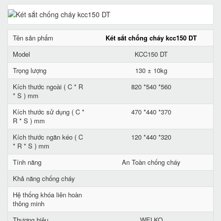
Tên sản phẩm
Két sắt chống cháy kcc150 DT
Model
KCC150 DT
Trọng lượng
130 ± 10kg
Kích thước ngoài ( C * R
820 *540 *560
* S ) mm
Kích thước sử dụng ( C *
470 *440 *370
R * S ) mm
Kích thước ngăn kéo ( C
120 *440 *320
* R * S ) mm
Tính năng
An Toàn chống cháy
Khả năng chống cháy
Hệ thống khóa liên hoàn
thông minh
Thương hiệu
WELKO