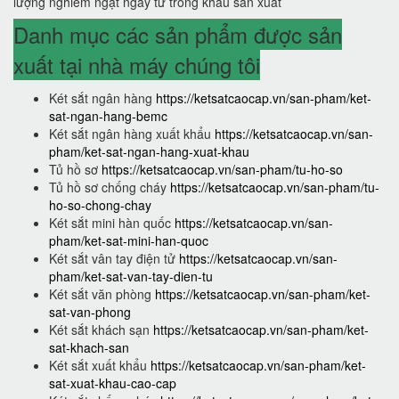
lượng nghiêm ngặt ngay từ trong khâu sản xuất
Danh mục các sản phẩm được sản
xuất tại nhà máy chúng tôi
Két sắt ngân hàng
https://ketsatcaocap.vn/san-pham/ket-
sat-ngan-hang-bemc
Két sắt ngân hàng xuất khẩu
https://ketsatcaocap.vn/san-
pham/ket-sat-ngan-hang-xuat-khau
Tủ hồ sơ
https://ketsatcaocap.vn/san-pham/tu-ho-so
Tủ hồ sơ chống cháy
https://ketsatcaocap.vn/san-pham/tu-
ho-so-chong-chay
Két sắt mini hàn quốc
https://ketsatcaocap.vn/san-
pham/ket-sat-mini-han-quoc
Két sắt vân tay điện tử
https://ketsatcaocap.vn/san-
pham/ket-sat-van-tay-dien-tu
Két sắt văn phòng
https://ketsatcaocap.vn/san-pham/ket-
sat-van-phong
Két sắt khách sạn
https://ketsatcaocap.vn/san-pham/ket-
sat-khach-san
Két sắt xuất khẩu
https://ketsatcaocap.vn/san-pham/ket-
sat-xuat-khau-cao-cap