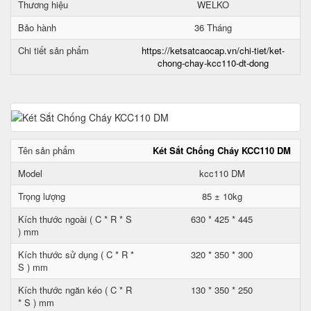
Thương hiệu
WELKO
Bảo hành
36 Tháng
Chi tiết sản phẩm
https://ketsatcaocap.vn/chi-tiet/ket-
chong-chay-kcc110-dt-dong
Tên sản phẩm
Két Sắt Chống Cháy KCC110 DM
Model
kcc110 DM
Trọng lượng
85 ± 10kg
Kích thước ngoài ( C * R * S
630 * 425 * 445
) mm
Kích thước sử dụng ( C * R *
320 * 350 * 300
S ) mm
Kích thước ngăn kéo ( C * R
130 * 350 * 250
* S ) mm