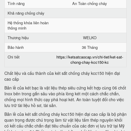
Tính năng
An Toàn chống cháy
Khả năng chống cháy
Hệ thống khóa liên hoàn
thông minh
Thương hiệu
WELKO
Bảo hành
36 Tháng
Chi tiết
https://ketsatcaocap.vn/chi-tiet/ket-sat-
chong-chay-kcc150-kc
Chất liệu và cấu thành của két sắt chống cháy kcc150 hiện đại
cao cấp
Bản lề của két bạc là vật liệu thép siêu cứng kết hợp cùng 06 chốt
Inox bên trong gắn sâu vào phía lòng két một cách chắc chắn,
chống mọi hình thức cạy phá hoại két. An toàn tuyệt đối cho việc
lưu trữ tài liệu hồ sơ, tài sản.
Bản lề của két sắt chống cháy kcc150 hiện đại cao cấp là bộ phận
quan trọng được chú trọng làm từ vật liệu tấm thép nguyên khối
có kết cấu chắc chắn đạt tiêu chuẩn của các đơn vị lưu trữ tại Mỹ