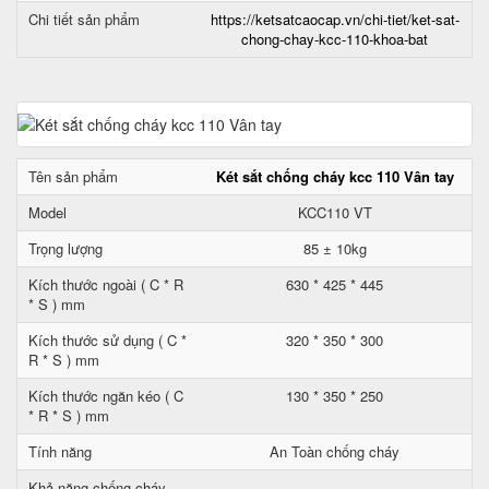
Chi tiết sản phẩm
https://ketsatcaocap.vn/chi-tiet/ket-sat-
chong-chay-kcc-110-khoa-bat
Tên sản phẩm
Két sắt chống cháy kcc 110 Vân tay
Model
KCC110 VT
Trọng lượng
85 ± 10kg
Kích thước ngoài ( C * R
630 * 425 * 445
* S ) mm
Kích thước sử dụng ( C *
320 * 350 * 300
R * S ) mm
Kích thước ngăn kéo ( C
130 * 350 * 250
* R * S ) mm
Tính năng
An Toàn chống cháy
Khả năng chống cháy