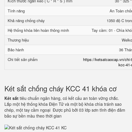
Kích thước ngăn kéo ( C * R * S ) mm
30 * 325 
Tính năng
An Toàn chố
Khả năng chống cháy
1350 độ C tron
Hệ thống khóa liên hoàn thông minh
Tay cầm: 01 - Chìa khó
Thương hiệu
Welk
Bảo hành
36 Thá
Chi tiết sản phẩm
https://ketsatcaocap.vn/chi-
kcc-41-
Két sắt chống cháy KCC 41 khóa cơ
Két sắt
tiêu chuẩn ngân hàng, có kết cấu an toàn vững chắc.
Lắp một hệ thống khóa Điện Tử và một bộ khóa chìa tránh sao
chép, một tay cầm ngoại Được phủ bởi 03 lớp sơn tĩnh điện đảm
bảo sự bền màu theo thời gian