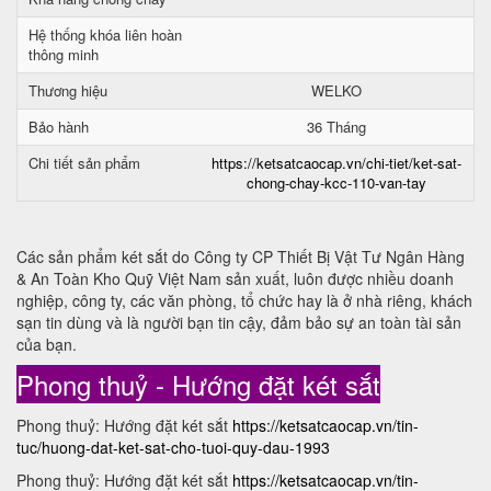
Hệ thống khóa liên hoàn
thông minh
Thương hiệu
WELKO
Bảo hành
36 Tháng
Chi tiết sản phẩm
https://ketsatcaocap.vn/chi-tiet/ket-sat-
chong-chay-kcc-110-van-tay
Các sản phẩm két sắt do Công ty CP Thiết Bị Vật Tư Ngân Hàng
& An Toàn Kho Quỹ Việt Nam sản xuất, luôn được nhiều doanh
nghiệp, công ty, các văn phòng, tổ chức hay là ở nhà riêng, khách
sạn tin dùng và là người bạn tin cậy, đảm bảo sự an toàn tài sản
của bạn.
Phong thuỷ - Hướng đặt két sắt
Phong thuỷ: Hướng đặt két sắt
https://ketsatcaocap.vn/tin-
tuc/huong-dat-ket-sat-cho-tuoi-quy-dau-1993
Phong thuỷ: Hướng đặt két sắt
https://ketsatcaocap.vn/tin-