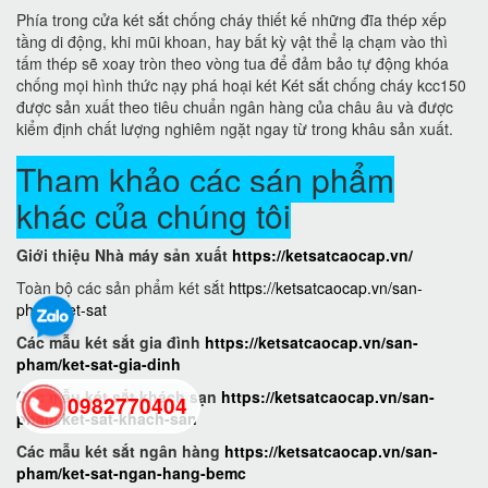
Phía trong cửa két sắt chống cháy thiết kế những đĩa thép xếp
tầng di động, khi mũi khoan, hay bất kỳ vật thể lạ chạm vào thì
tấm thép sẽ xoay tròn theo vòng tua để đảm bảo tự động khóa
chống mọi hình thức nạy phá hoại két Két sắt chống cháy kcc150
được sản xuất theo tiêu chuẩn ngân hàng của châu âu và được
kiểm định chất lượng nghiêm ngặt ngay từ trong khâu sản xuất.
Tham khảo các sán phẩm
khác của chúng tôi
Giới thiệu Nhà máy sản xuất
https://ketsatcaocap.vn/
Toàn bộ các sản phẩm két sắt
https://ketsatcaocap.vn/san-
pham/ket-sat
Các mẫu két sắt gia đình
https://ketsatcaocap.vn/san-
pham/ket-sat-gia-dinh
Các mẫu két sắt khách sạn
https://ketsatcaocap.vn/san-
0982770404
pham/ket-sat-khach-san
Các mẫu két sắt ngân hàng
https://ketsatcaocap.vn/san-
pham/ket-sat-ngan-hang-bemc
back