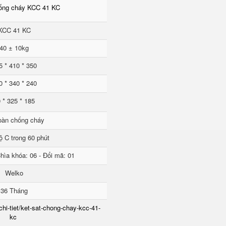
hống cháy KCC 41 KC
KCC 41 KC
40 ± 10kg
5 * 410 * 350
0 * 340 * 240
 * 325 * 185
oàn chống cháy
ộ C trong 60 phút
hìa khóa: 06 - Đổi mã: 01
Welko
36 Tháng
chi-tiet/ket-sat-chong-chay-kcc-41-
kc