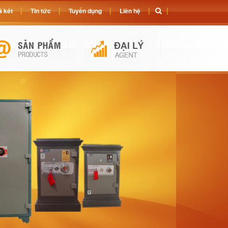
 két
Tin tức
Tuyển dụng
Liên hệ