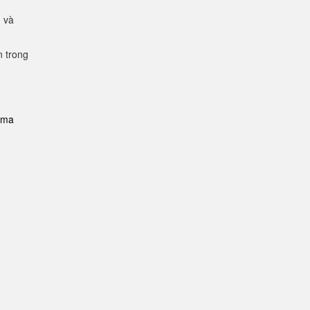
g và
n trong
i-ma
n