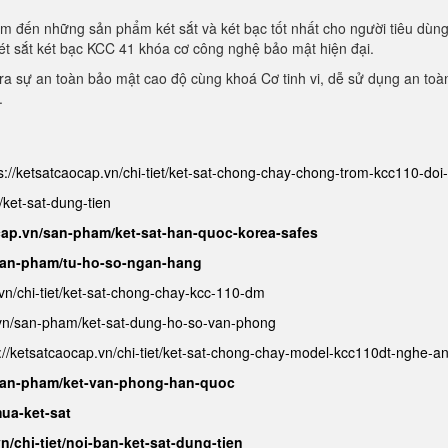
m đến những sản phẩm két sắt và két bạc tốt nhất cho người tiêu dùn
ét sắt két bạc KCC 41 khóa cơ công nghệ bảo mật hiện đại.
a sự an toàn bảo mật cao độ cùng khoá Cơ tinh vi, dễ sử dụng an toà
.
s://ketsatcaocap.vn/chi-tiet/ket-sat-chong-chay-chong-trom-kcc110-do
/ket-sat-dung-tien
cap.vn/san-pham/ket-sat-han-quoc-korea-safes
/san-pham/tu-ho-so-ngan-hang
.vn/chi-tiet/ket-sat-chong-chay-kcc-110-dm
.vn/san-pham/ket-sat-dung-ho-so-van-phong
://ketsatcaocap.vn/chi-tiet/ket-sat-chong-chay-model-kcc110dt-nghe-a
/san-pham/ket-van-phong-han-quoc
ua-ket-sat
n/chi-tiet/noi-ban-ket-sat-dung-tien