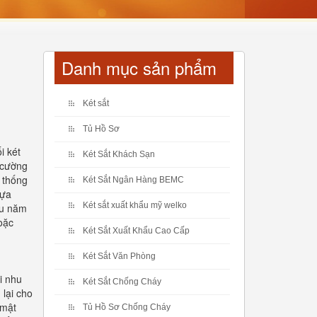
Danh mục sản phẩm
Két sắt
Tủ Hồ Sơ
i két
Két Sắt Khách Sạn
 cường
ệ thống
Két Sắt Ngân Hàng BEMC
lựa
Két sắt xuất khẩu mỹ welko
ều năm
oặc
Két Sắt Xuất Khẩu Cao Cấp
Két Sắt Văn Phòng
i nhu
Két Sắt Chống Cháy
lại cho
 mật
Tủ Hồ Sơ Chống Cháy