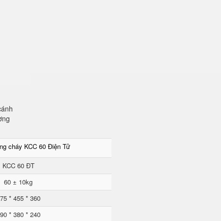
cánh
ơng
ống cháy KCC 60 Điện Tử
KCC 60 ĐT
60 ± 10kg
75 * 455 * 360
90 * 380 * 240