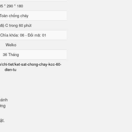
35 * 290 * 180
Toàn chống cháy
độ C trong 60 phút
 Chìa khóa: 06 - Đổi mã: 01
Welko
36 Tháng
/chi-tiet/ket-sat-chong-chay-kcc-60-
dien-tu
cánh
ơng
mật.