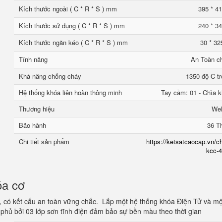
Kích thước ngoài ( C * R * S ) mm
395 * 41
Kích thước sử dụng ( C * R * S ) mm
240 * 34
Kích thước ngăn kéo ( C * R * S ) mm
30 * 32
Tính năng
An Toàn c
Khả năng chống cháy
1350 độ C tr
Hệ thống khóa liên hoàn thông minh
Tay cầm: 01 - Chìa k
Thương hiệu
We
Bảo hành
36 T
Chi tiết sản phẩm
https://ketsatcaocap.vn/ch
kcc-4
óa cơ
, có kết cấu an toàn vững chắc. Lắp một hệ thống khóa Điện Tử và mộ
phủ bởi 03 lớp sơn tĩnh điện đảm bảo sự bền màu theo thời gian