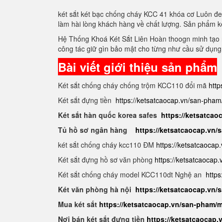
két sắt két bạc chống cháy KCC 41 khóa cơ Luôn đe
làm hài lòng khách hàng về chất lượng. Sản phẩm k
Hệ Thống Khoá Két Sắt Liên Hoàn thoogn minh tạo r
công tác giữ gìn bảo mật cho từng như cầu sử dụng
Bài viết giới thiệu sản phẩm
Két sắt chống cháy chống trộm KCC110 đổi mã
http
Két sắt đựng tiền
https://ketsatcaocap.vn/san-pham
Két sắt hàn quốc korea safes
https://ketsatcao
Tủ hồ sơ ngân hàng
https://ketsatcaocap.vn
két sắt chống cháy kcc110 ĐM
https://ketsatcaocap
Két sắt đựng hồ sơ văn phòng
https://ketsatcaocap
Két sắt chống cháy model KCC110dt Nghệ an
https
Két văn phòng hà nội
https://ketsatcaocap.vn
Mua két sắt
https://ketsatcaocap.vn/san-pham/m
Nơi bán két sắt đựng tiền
https://ketsatcaocap.v