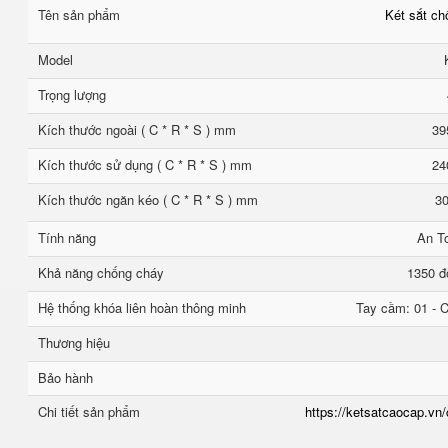
Tên sản phẩm
Két sắt c
Model
Trọng lượng
Kích thước ngoài ( C * R * S ) mm
39
Kích thước sử dụng ( C * R * S ) mm
24
Kích thước ngăn kéo ( C * R * S ) mm
30
Tính năng
An T
Khả năng chống cháy
1350 đ
Hệ thống khóa liên hoàn thông minh
Tay cầm: 01 - C
Thương hiệu
Bảo hành
Chi tiết sản phẩm
https://ketsatcaocap.vn/