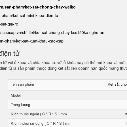
.vn/san-pham/ket-sat-chong-chay-welko
n-pham/ket-sat-mini-khoa-dien-tu
sat-gia-re
satcaocap.vn/chi-tiet/ket-sat-chong-chay-kcc150kc-nghe-an
san-pham/ket-sat-xuat-khau-cao-cap
điện tử
 tử với ổ khóa và chìa khóa to. với ổ khóa này có thể mở khóa và mở 
điện tử là sản phẩm thuộc dòng két sắt liên doanh hàn quốc mang thư
Tên sản phẩm
Két sắt ch
Model
Trọng lượng
Kích thước ngoài ( C * R * S ) mm
3
Kích thước sử dụng ( C * R * S ) mm
1