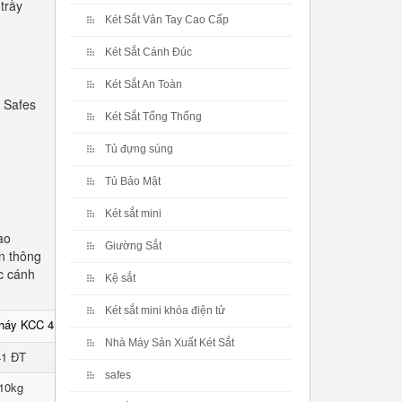
trầy
Két Sắt Vân Tay Cao Cấp
Két Sắt Cánh Đúc
Két Sắt An Toàn
 Safes
Két Sắt Tổng Thống
Tủ đựng súng
Tủ Bảo Mật
Két sắt mini
ao
Giường Sắt
n thông
c cánh
Kệ sắt
Két sắt mini khóa điện tử
cháy KCC 41 ĐT
Nhà Máy Sản Xuất Két Sắt
41 ĐT
safes
10kg