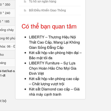
Tủ hồ sơ ngân hàng
0 * 350
Bốt Điều Khiển Giao Thông
0 * 240
5 * 185
Có thể bạn quan tâm
hống cháy
LIBERTY – Thương Hiệu Nội
ong 60 phút
Thất Cao Cấp, Mang Lại Không
hóa: 06 - Đổi mã: 01
Gian Sống Đẳng Cấp
Két sắt hộp văn phòng hiện đại –
lko
Bảo mật tối đa
háng
LIBERTY Furniture – Sự Lựa
Chọn Hoàn Hảo Cho Mọi Gia
i-tiet/ket-sat-chong-chay-
Đình Việt
1-dt
Két sắt hộp văn phòng cao cấp
– Chất lượng vượt trội
Két sắt Diamond cao cấp – Giá
nhà máy cạnh tranh
t bộ