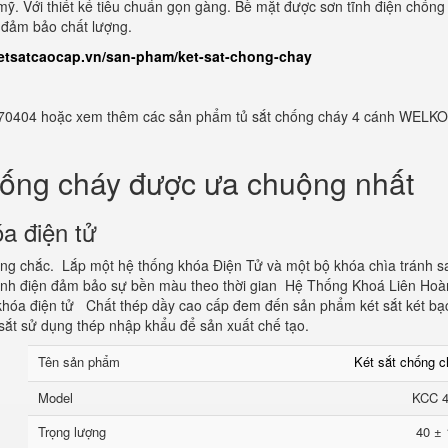
ỹ. Với thiết kế tiêu chuẩn gọn gàng. Bề mặt được sơn tĩnh điện chống 
n đảm bảo chất lượng.
ketsatcaocap.vn/san-pham/ket-sat-chong-chay
982770404 hoặc xem thêm các sản phẩm tủ sắt chống cháy 4 cánh WELKO
hống cháy được ưa chuộng nhất
a điện tử
vững chắc. Lắp một hệ thống khóa Điện Tử và một bộ khóa chìa tránh s
tĩnh điện đảm bảo sự bền màu theo thời gian Hệ Thống Khoá Liên Hoà
hóa điện tử Chất thép dầy cao cấp đem đến sản phẩm két sắt két bạ
sắt sử dụng thép nhập khẩu để sản xuất chế tạo.
Tên sản phẩm
Két sắt chống 
Model
KCC 
Trọng lượng
40 ± 