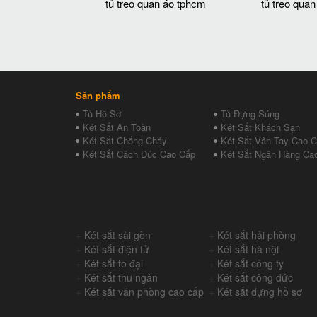
tủ treo quần áo tphcm
tủ treo quần
Sản phẩm
Tủ Hồ Sơ
Tủ Đựng Súng
Két Sắt An Toàn
Két Sắt Khách Sạn
Két Sắt Chống Cháy
Két Sắt Vân Tay Cao 
Két Sắt Cách Đúc Cao Cấp
Két Sắt Ngân Hàng Ca
+
Két sắt sài gòn
+
Két sắt hải phòng
+
Két sắt điện tử
+
Két sắt hà nội
+
Két sắt to đại
+
Két sắt công ty
+
Két sắt thu ngân
+
Két sắt công đức
+
Két sắt văn phòng cao cấp
+
Két sắt đựng hồ sơ