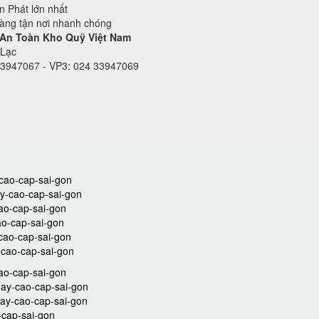
 Phát lớn nhất
hàng tận nơi nhanh chóng
 An Toàn Kho Quỹ Việt Nam
 Lạc
33947067 - VP3: 024 33947069
-cao-cap-sai-gon
ay-cao-cap-sai-gon
cao-cap-sai-gon
ao-cap-sai-gon
-cao-cap-sai-gon
y-cao-cap-sai-gon
ao-cap-sai-gon
hay-cao-cap-sai-gon
hay-cao-cap-sai-gon
-cap-sai-gon