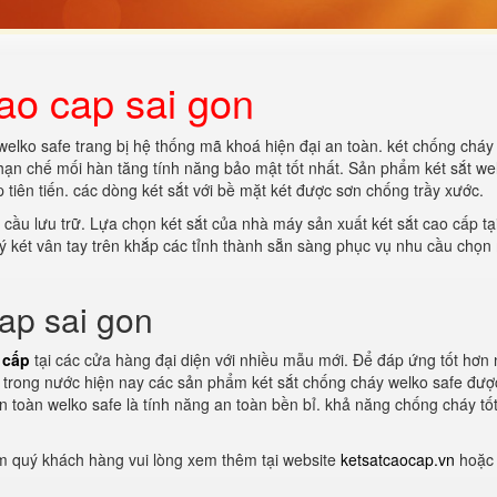
ao cap sai gon
elko safe trang bị hệ thống mã khoá hiện đại an toàn. két chống cháy 
 hạn chế mối hàn tăng tính năng bảo mật tốt nhất. Sản phẩm két sắt we
tiên tiến. các dòng két sắt với bề mặt két được sơn chống trầy xước.
 cầu lưu trữ. Lựa chọn két sắt của nhà máy sản xuất két sắt cao cấp tạ
lý két vân tay trên khắp các tỉnh thành sẵn sàng phục vụ nhu cầu chọ
cap sai gon
 cấp
tại các cửa hàng đại diện với nhiều mẫu mới. Để đáp ứng tốt hơn
áy trong nước hiện nay các sản phẩm két sắt chống cháy welko safe đượ
n toàn welko safe là tính năng an toàn bền bỉ. khả năng chống cháy tố
ẩm quý khách hàng vui lòng xem thêm tại website
ketsatcaocap.vn
hoặc 