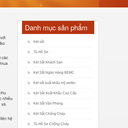
Danh mục sản phẩm
với
Két sắt
lko
Tủ Hồ Sơ
i các
n mua
Két Sắt Khách Sạn
Két Sắt Ngân Hàng BEMC
Két sắt xuất khẩu mỹ welko
 nhu
Két Sắt Xuất Khẩu Cao Cấp
c nhiều
t và
Két Sắt Văn Phòng
Két Sắt Chống Cháy
liên hệ
Tủ Hồ Sơ Chống Cháy