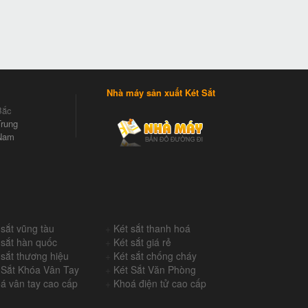
Nhà máy sản xuất Két Sắt
Bắc
rung
Nam
 sắt vũng tàu
+
Két sắt thanh hoá
 sắt hàn quốc
+
Két sắt giá rẻ
 sắt thương hiệu
+
Két sắt chống cháy
 Sắt Khóa Vân Tay
+
Két Sắt Văn Phòng
á vân tay cao cấp
+
Khoá điện tử cao cấp