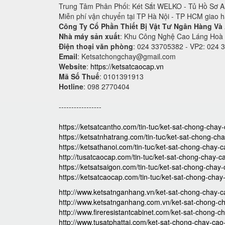
Trung Tâm Phân Phối: Két Sắt WELKO - Tủ Hồ Sơ An
Miễn phí vận chuyển tại TP Hà Nội - TP HCM giao 
Công Ty Cổ Phần Thiết Bị Vật Tư Ngân Hàng Và
Nhà máy sản xuất
: Khu Công Nghệ Cao Láng Hoà
Điện thoại văn phòng
: 024 33705382 - VP2: 024 
Email
:
Ketsatchongchay@gmail.com
Website
:
https://ketsatcaocap.vn
Mã Số Thuế
: 0101391913
Hotline
: 098 2770404
-----------------
https://ketsatcantho.com/tin-tuc/ket-sat-chong-chay
https://ketsatnhatrang.com/tin-tuc/ket-sat-chong-ch
https://ketsathanoi.com/tin-tuc/ket-sat-chong-chay-
http://tusatcaocap.com/tin-tuc/ket-sat-chong-chay-c
https://ketsatsaigon.com/tin-tuc/ket-sat-chong-chay
https://ketsatcaocap.com/tin-tuc/ket-sat-chong-cha
http://www.ketsatnganhang.vn/ket-sat-chong-chay-c
http://www.ketsatnganhang.com.vn/ket-sat-chong-c
http://www.fireresistantcabinet.com/ket-sat-chong-c
http://www.tusatphattai.com/ket-sat-chong-chay-cao