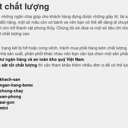
t chất lượng
có những ngăn chia giúp cho khách hàng đựng được những giấy tờ, tài 
 đối nặng, một số mẫu còn có bánh xe nên bạn có thể dễ dàng di chuy
t còn trở thành vật phong thủy. Chúng tôi xin đưa ra một số tiêu chí ch
t chất lượng cao:
.
h trạng két bị hở hoặc cong vênh, tránh mua phải hàng kém chất lượng.
ều nhà sản xuất, phân phối khác nhau nên bạn cần lựa chọn một sản phẩ
t tư ngân hàng và an toàn kho quỹ Việt Nam
.
t sắt tốt chất lượng
thì cần tham khảo thêm nhiều đơn vị để có thể lự
-khach-san
t-ngan-hang-bemc
t-chong-chay
t-van-phong
-sai-gon
mini