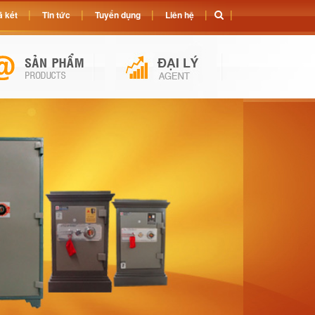
 két
Tin tức
Tuyển dụng
Liên hệ