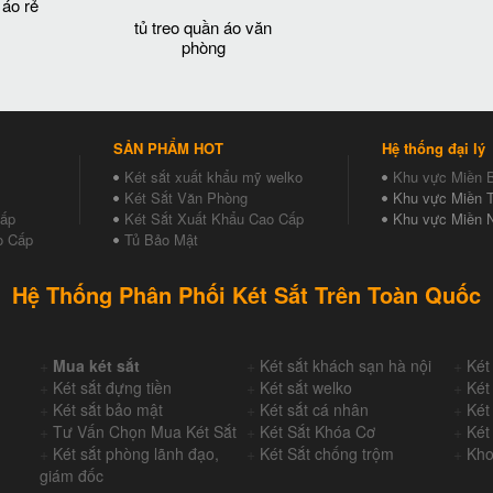
 áo rẻ
tủ treo quần áo văn
phòng
SẢN PHẨM HOT
Hệ thống đại lý
Két sắt xuất khẩu mỹ welko
Khu vực Miền 
Két Sắt Văn Phòng
Khu vực Miền T
Cấp
Két Sắt Xuất Khẩu Cao Cấp
Khu vực Miền 
o Cấp
Tủ Bảo Mật
Hệ Thống Phân Phối Két Sắt Trên Toàn Quốc
+
Mua két sắt
+
Két sắt khách sạn hà nội
+
Két
+
Két sắt đựng tiền
+
Két sắt welko
+
Két
+
Két sắt bảo mật
+
Két sắt cá nhân
+
Két
+
Tư Vấn Chọn Mua Két Sắt
+
Két Sắt Khóa Cơ
+
Két
+
Két sắt phòng lãnh đạo,
+
Két Sắt chống trộm
+
Kho
giám đốc