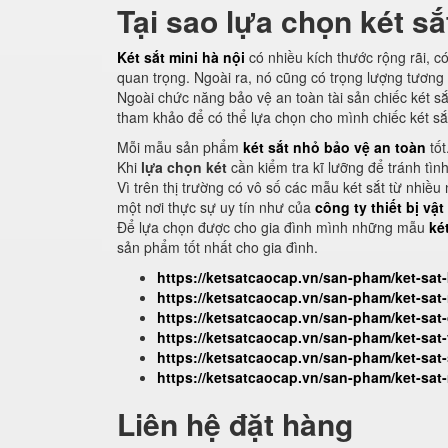
Tại sao lựa chọn két sắ
Két sắt mini hà nội
có nhiều kích thước rộng rãi, 
quan trọng. Ngoài ra, nó cũng có trọng lượng tương
Ngoài chức năng bảo vệ an toàn tài sản chiếc két sắ
tham khảo để có thể lựa chọn cho mình chiếc két sắ
Mỗi mẫu sản phẩm
két sắt nhỏ bảo vệ an toàn
tốt
Khi
lựa chọn két
cần kiểm tra kĩ lưỡng để tránh tìn
Vì trên thị trường có vô số các mẫu két sắt từ nhi
một nơi thực sự uy tín như của
công ty thiết bị vậ
Để lựa chọn được cho gia đình mình những mẫu
ké
sản phẩm tốt nhất cho gia đình.
https://ketsatcaocap.vn/san-pham/ket-sat
https://ketsatcaocap.vn/san-pham/ket-sa
https://ketsatcaocap.vn/san-pham/ket-sa
https://ketsatcaocap.vn/san-pham/ket-sa
https://ketsatcaocap.vn/san-pham/ket-sat
https://ketsatcaocap.vn/san-pham/ket-sat-
Liên hệ đặt hàng