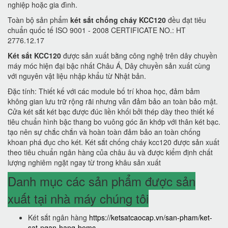
nghiệp hoặc gia đình.
Toàn bộ sản phẩm
két sắt chống cháy KCC120
đều đạt tiêu
chuẩn quốc tế ISO 9001 - 2008 CERTIFICATE NO.: HT
2776.12.17
Két sắt KCC120
được sản xuất bằng công nghệ trên dây chuyền
máy móc hiện đại bậc nhất Châu Á, Dây chuyền sản xuất cùng
với nguyên vật liệu nhập khẩu từ Nhật bản.
Đặc tính: Thiết kế với các module bố trí khoa học, đảm bảm
không gian lưu trữ rộng rãi nhưng vẫn đảm bảo an toàn bảo mật.
Cửa két sắt két bạc được đúc liền khối bởi thép dày theo thiết kế
tiêu chuẩn hình bậc thang bo vuông góc ăn khớp với thân két bạc.
tạo nên sự chắc chắn và hoàn toàn đảm bảo an toàn chống
khoan phá đục cho két. Két sắt chống cháy kcc120 được sản xuất
theo tiêu chuẩn ngân hàng của châu âu và được kiểm định chất
lượng nghiêm ngặt ngay từ trong khâu sản xuất
Danh mục các sản phẩm được sản
xuất tại nhà máy chúng tôi
Két sắt ngân hàng
https://ketsatcaocap.vn/san-pham/ket-
sat-ngan-hang-bemc