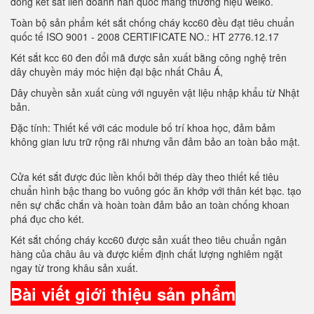
dòng két sắt liên doanh hàn quốc mang thương hiệu welko.
Toàn bộ sản phẩm két sắt chống cháy kcc60 đều đạt tiêu chuẩn
quốc tế ISO 9001 - 2008 CERTIFICATE NO.: HT 2776.12.17
Két sắt kcc 60 đen đổi mã được sản xuất bằng công nghệ trên
dây chuyền máy móc hiện đại bậc nhất Châu Á,
Dây chuyền sản xuất cùng với nguyên vật liệu nhập khẩu từ Nhật
bản.
Đặc tính: Thiết kế với các module bố trí khoa học, đảm bảm
không gian lưu trữ rộng rãi nhưng vẫn đảm bảo an toàn bảo mật.
Cửa két sắt được đúc liền khối bởi thép dày theo thiết kế tiêu
chuẩn hình bậc thang bo vuông góc ăn khớp với thân két bạc. tạo
nên sự chắc chắn và hoàn toàn đảm bảo an toàn chống khoan
phá đục cho két.
Két sắt chống cháy kcc60 được sản xuất theo tiêu chuẩn ngân
hàng của châu âu và được kiểm định chất lượng nghiêm ngặt
ngay từ trong khâu sản xuất.
Bài viết giới thiệu sản phẩm