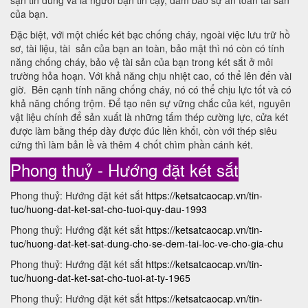
sạn tin dùng và là người bạn tin cậy, đảm bảo sự an toàn tài sản
của bạn.
Đặc biệt, với một chiếc két bạc chống cháy, ngoài việc lưu trữ hồ
sơ, tài liệu, tài sản của bạn an toàn, bảo mật thì nó còn có tính
năng chống cháy, bảo vệ tài sản của bạn trong két sắt ở môi
trường hỏa hoạn. Với khả năng chịu nhiệt cao, có thể lên đến vài
giờ. Bên cạnh tính năng chống cháy, nó có thể chịu lực tốt và có
khả năng chống trộm. Để tạo nên sự vững chắc của két, nguyên
vật liệu chính để sản xuất là những tấm thép cường lực, cửa két
được làm bằng thép dày được đúc liền khối, còn với thép siêu
cứng thì làm bản lề và thêm 4 chốt chìm phần cánh két.
Phong thuỷ - Hướng đặt két sắt
Phong thuỷ: Hướng đặt két sắt
https://ketsatcaocap.vn/tin-
tuc/huong-dat-ket-sat-cho-tuoi-quy-dau-1993
Phong thuỷ: Hướng đặt két sắt
https://ketsatcaocap.vn/tin-
tuc/huong-dat-ket-sat-dung-cho-se-dem-tai-loc-ve-cho-gia-chu
Phong thuỷ: Hướng đặt két sắt
https://ketsatcaocap.vn/tin-
tuc/huong-dat-ket-sat-cho-tuoi-at-ty-1965
Phong thuỷ: Hướng đặt két sắt
https://ketsatcaocap.vn/tin-