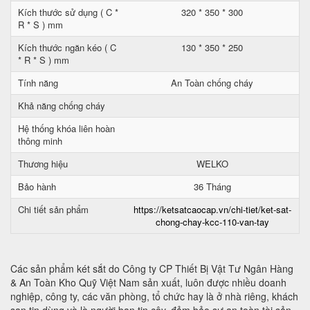
Kích thước sử dụng ( C *
320 * 350 * 300
R * S ) mm
Kích thước ngăn kéo ( C
130 * 350 * 250
* R * S ) mm
Tính năng
An Toàn chống cháy
Khả năng chống cháy
Hệ thống khóa liên hoàn
thông minh
Thương hiệu
WELKO
Bảo hành
36 Tháng
Chi tiết sản phẩm
https://ketsatcaocap.vn/chi-tiet/ket-sat-
chong-chay-kcc-110-van-tay
Các sản phẩm két sắt do Công ty CP Thiết Bị Vật Tư Ngân Hàng
& An Toàn Kho Quỹ Việt Nam sản xuất, luôn được nhiều doanh
nghiệp, công ty, các văn phòng, tổ chức hay là ở nhà riêng, khách