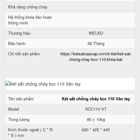
Khả năng chống cháy
Hệ thống khóa liên hoàn
thông minh
Thương hiệu
WELKO
Bảo hành
36 Tháng
Chi tiết sản phẩm
https://ketsatcaocap.vn/chi-tiet/ket-sat-
chong-chay-kcc-110-khoa-bat
Tên sản phẩm
Két sắt chống cháy kcc 110 Vân tay
Model
KCC110 VT
Trọng lượng
85 ± 10kg
Kích thước ngoài ( C * R
630 * 425 * 445
* S ) mm