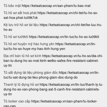
Tủ bảo mật
https://ketsatcaocap.vn/san-pham/tu-bao-mat
Tủ hồ sơ sắt hoà phát
https://ketsatcaocap.vn/chi-tiet/tu-ho-so-
sat-hoa-phat-tu09k7ck
Kệ lưu trữ hồ sơ tài liệu
https://ketsatcaocap.vn/chi-tiet/ke-luu-tru-
ho-so
Tủ hồ sơ tu09k5
https://ketsatcaocap.vn/tin-tuc/tu-ho-so-tu09k5
Tủ hồ sơ huyện mỹ hào hưng yên
https://ketsatcaocap.vn/tin-
tuc/tu-ho-so-huye-my-hao-tinh-hung-yen
Địa chỉ bán tủ hồ sơ kính
https://ketsatcaocap.vn/tu-ho-so/dia-chi-
ban-tu-dung-ho-so-mat-kinh-welko-safes-fire-resistant-cabinet-
uy-tin
Tủ sắt đựng tài liệu phòng giám đốc
https://ketsatcaocap.vn/tin-
tuc/tu-sat-dung-tai-lieu-phong-giam-doc-dung-do
Thanh lý tủ đựng hồ sơ
https://ketsatcaocap.vn/tin-tuc/thanh-ly-tu-
dung-ho-so-van-phong-bang-sat-5-canh-fire-resistant-cabinets-
uy-tin
Tủ locker cao cấp
https://ketsatcaocap.vn/san-pham/tu-locker-
cao-cap