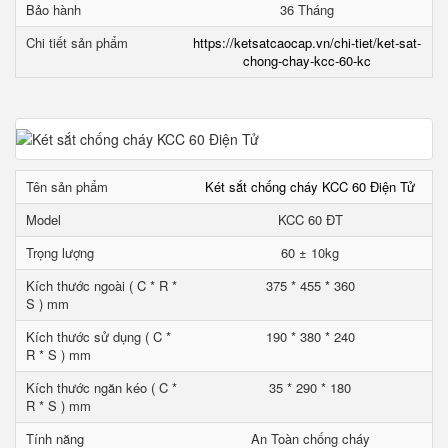
Bảo hành
36 Tháng
Chi tiết sản phẩm
https://ketsatcaocap.vn/chi-tiet/ket-sat-
chong-chay-kcc-60-kc
Tên sản phẩm
Két sắt chống cháy KCC 60 Điện Tử
Model
KCC 60 ĐT
Trọng lượng
60 ± 10kg
Kích thước ngoài ( C * R *
375 * 455 * 360
S ) mm
Kích thước sử dụng ( C *
190 * 380 * 240
R * S ) mm
Kích thước ngăn kéo ( C *
35 * 290 * 180
R * S ) mm
Tính năng
An Toàn chống cháy