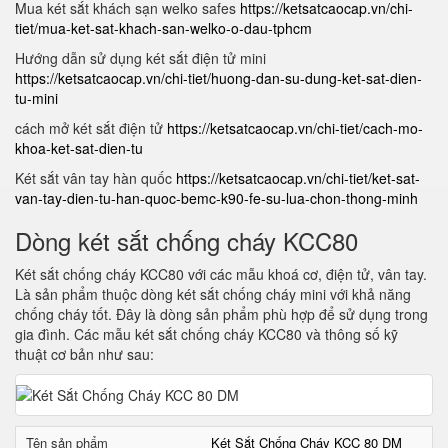
Mua két sắt khách sạn welko safes
https://ketsatcaocap.vn/chi-
tiet/mua-ket-sat-khach-san-welko-o-dau-tphcm
Hướng dẫn sử dụng két sắt điện tử mini
https://ketsatcaocap.vn/chi-tiet/huong-dan-su-dung-ket-sat-dien-
tu-mini
cách mở két sắt điện tử
https://ketsatcaocap.vn/chi-tiet/cach-mo-
khoa-ket-sat-dien-tu
Két sắt vân tay hàn quốc
https://ketsatcaocap.vn/chi-tiet/ket-sat-
van-tay-dien-tu-han-quoc-bemc-k90-fe-su-lua-chon-thong-minh
Dòng két sắt chống cháy KCC80
Két sắt chống cháy KCC80 với các mẫu khoá cơ, điện tử, vân tay.
Là sản phẩm thuộc dòng két sắt chống cháy mini với khả năng
chống cháy tốt. Đây là dòng sản phẩm phù hợp để sử dụng trong
gia đình. Các mẫu két sắt chống cháy KCC80 và thông số kỹ
thuật cơ bản như sau:
Tên sản phẩm
Két Sắt Chống Cháy KCC 80 DM