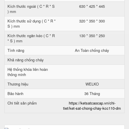
Kích thước ngoài ( C * R * S
630 * 425 * 445
) mm
Kích thước sử dụng ( C * R *
320 * 350 * 300
S ) mm
Kích thước ngăn kéo ( C * R
130 * 350 * 250
* S ) mm
Tính năng
An Toàn chống cháy
Khả năng chống cháy
Hệ thống khóa liên hoàn
thông minh
Thương hiệu
WELKO
Bảo hành
36 Tháng
Chi tiết sản phẩm
https://ketsatcaocap.vn/chi-
tiet/ket-sat-chong-chay-kcc110-dm