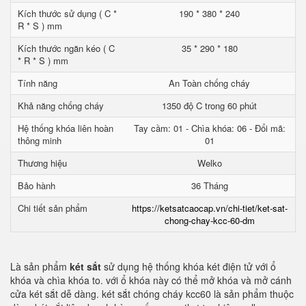
Kích thước sử dụng ( C *
190 * 380 * 240
R * S ) mm
Kích thước ngăn kéo ( C
35 * 290 * 180
* R * S ) mm
Tính năng
An Toàn chống cháy
Khả năng chống cháy
1350 độ C trong 60 phút
Hệ thống khóa liên hoàn
Tay cầm: 01 - Chìa khóa: 06 - Đổi mã:
thông minh
01
Thương hiệu
Welko
Bảo hành
36 Tháng
Chi tiết sản phẩm
https://ketsatcaocap.vn/chi-tiet/ket-sat-
chong-chay-kcc-60-dm
Là sản phẩm
két sắt
sử dụng hệ thống khóa két điện tử với ổ
khóa và chìa khóa to. với ổ khóa này có thể mở khóa và mở cánh
cửa két sắt dễ dàng. két sắt chóng cháy kcc60 là sản phẩm thuộc