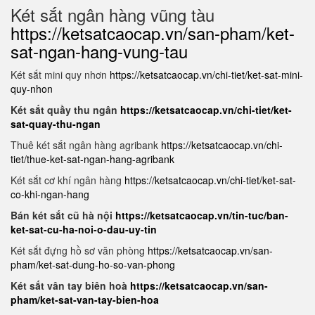
Két sắt ngân hàng vũng tàu
https://ketsatcaocap.vn/san-pham/ket-
sat-ngan-hang-vung-tau
Két sắt mini quy nhơn
https://ketsatcaocap.vn/chi-tiet/ket-sat-mini-
quy-nhon
Két sắt quầy thu ngân
https://ketsatcaocap.vn/chi-tiet/ket-
sat-quay-thu-ngan
Thuê két sắt ngân hàng agribank
https://ketsatcaocap.vn/chi-
tiet/thue-ket-sat-ngan-hang-agribank
Két sắt cơ khí ngân hàng
https://ketsatcaocap.vn/chi-tiet/ket-sat-
co-khi-ngan-hang
Bán két sắt cũ hà nội
https://ketsatcaocap.vn/tin-tuc/ban-
ket-sat-cu-ha-noi-o-dau-uy-tin
Két sắt đựng hồ sơ văn phòng
https://ketsatcaocap.vn/san-
pham/ket-sat-dung-ho-so-van-phong
Két sắt vân tay biên hoà
https://ketsatcaocap.vn/san-
pham/ket-sat-van-tay-bien-hoa