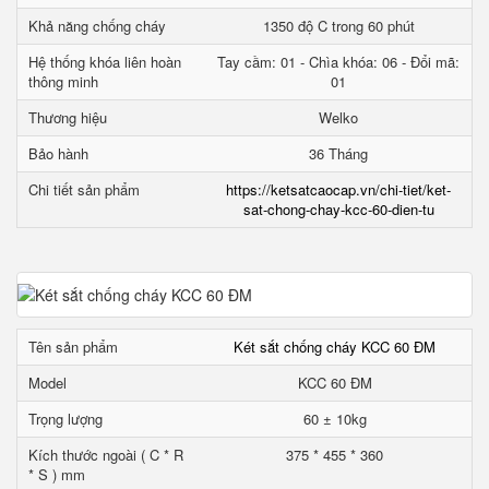
Khả năng chống cháy
1350 độ C trong 60 phút
Hệ thống khóa liên hoàn
Tay cầm: 01 - Chìa khóa: 06 - Đổi mã:
thông minh
01
Thương hiệu
Welko
Bảo hành
36 Tháng
Chi tiết sản phẩm
https://ketsatcaocap.vn/chi-tiet/ket-
sat-chong-chay-kcc-60-dien-tu
Tên sản phẩm
Két sắt chống cháy KCC 60 ĐM
Model
KCC 60 ĐM
Trọng lượng
60 ± 10kg
Kích thước ngoài ( C * R
375 * 455 * 360
* S ) mm