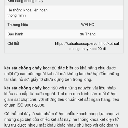
Khả năng chống cháy
Hệ thống khóa liên hoàn
thông minh
Thương hiệu
WELKO
Bảo hành
36 Tháng
Chi tiết
https://ketsatcaocap.vn/chi-tiet/ket-sat-
chong-chay-kcc120-dt
két sắt chống cháy kcc120 đặc biệt
có khả năng chịu được
nhiệt độ cao bên ngoài két sắt mà không làm hư hại đến những
tài sản, hồ sơ, giấy tờ chưa đựng bên trong lòng.
két sắt chống cháy kcc 120
với những nguyên vật liệu nhập
khẩu cao cấp từ nước ngoài. Trải qua quá trình sản xuất được
giám sát chặt chẽ, với những tiêu chuẩn két sắt ngân hàng, tiêu
chuẩn ISO 9001-2008.
Có thể nói đây là sản phẩm được nhiều khách hàng lựa chọn vì
những đặc biệt của chiếc két sắt này. hệ thống khóa két điện tử
lữu trữ được nhiều mật khẩu khác nhau phù hợp với các doanh