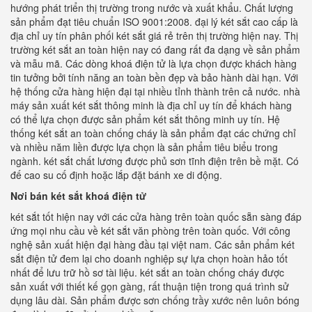
hướng phát triển thị trường trong nước và xuất khẩu. Chất lượng
sản phẩm đạt tiêu chuẩn ISO 9001:2008. đại lý két sắt cao cấp là
địa chỉ uy tín phân phối két sắt giá rẻ trên thị trường hiện nay. Thị
trường két sắt an toàn hiện nay có đang rất đa dạng về sản phẩm
và mẫu mã. Các dòng khoá điện tử là lựa chọn được khách hàng
tin tưởng bởi tính năng an toàn bền đẹp và bảo hành dài hạn. Với
hệ thống cửa hàng hiện đại tại nhiều tỉnh thành trên cả nước. nhà
máy sản xuất két sắt thông minh là địa chỉ uy tín để khách hàng
có thể lựa chọn được sản phẩm két sắt thông minh uy tín. Hệ
thống két sắt an toàn chống cháy là sản phẩm đạt các chứng chỉ
và nhiều năm liền được lựa chọn là sản phẩm tiêu biểu trong
ngành. két sắt chất lương được phủ sơn tĩnh điện trên bề mặt. Có
đế cao su cố định hoặc lắp đặt bánh xe di động.
Nơi bán két sắt khoá điện tử
két sắt tốt hiện nay với các cửa hàng trên toàn quốc sẵn sàng đáp
ứng mọi nhu cầu về két sắt văn phòng trên toàn quốc. Với công
nghệ sản xuất hiện đại hàng đầu tại việt nam. Các sản phẩm két
sắt điện tử đem lại cho doanh nghiệp sự lựa chọn hoàn hảo tốt
nhất để lưu trữ hồ sơ tài liệu. két sắt an toàn chống cháy được
sản xuất với thiết kế gọn gàng, rất thuận tiện trong quá trình sử
dụng lâu dài. Sản phẩm được sơn chống trầy xước nên luôn bóng