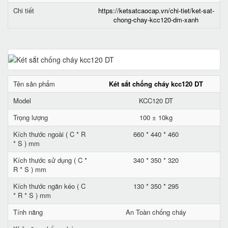
Chi tiết
https://ketsatcaocap.vn/chi-tiet/ket-sat-
chong-chay-kcc120-dm-xanh
Tên sản phẩm
Két sắt chống cháy kcc120 DT
Model
KCC120 DT
Trọng lượng
100 ± 10kg
Kích thước ngoài ( C * R
660 * 440 * 460
* S ) mm
Kích thước sử dụng ( C *
340 * 350 * 320
R * S ) mm
Kích thước ngăn kéo ( C
130 * 350 * 295
* R * S ) mm
Tính năng
An Toàn chống cháy