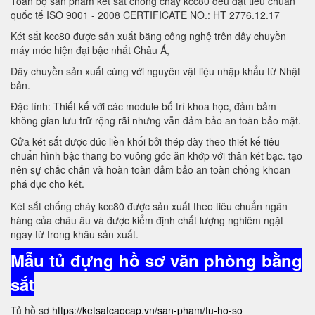
Toàn bộ sản phẩm két sắt chống cháy kcc80 đều đạt tiêu chuẩn
quốc tế ISO 9001 - 2008 CERTIFICATE NO.: HT 2776.12.17
Két sắt kcc80 được sản xuất bằng công nghệ trên dây chuyền
máy móc hiện đại bậc nhất Châu Á,
Dây chuyền sản xuất cùng với nguyên vật liệu nhập khẩu từ Nhật
bản.
Đặc tính: Thiết kế với các module bố trí khoa học, đảm bảm
không gian lưu trữ rộng rãi nhưng vẫn đảm bảo an toàn bảo mật.
Cửa két sắt được đúc liền khối bởi thép dày theo thiết kế tiêu
chuẩn hình bậc thang bo vuông góc ăn khớp với thân két bạc. tạo
nên sự chắc chắn và hoàn toàn đảm bảo an toàn chống khoan
phá đục cho két.
Két sắt chống cháy kcc80 được sản xuất theo tiêu chuẩn ngân
hàng của châu âu và được kiểm định chất lượng nghiêm ngặt
ngay từ trong khâu sản xuất.
Mẫu tủ đựng hồ sơ văn phòng bằng
sắt
Tủ hồ sơ
https://ketsatcaocap.vn/san-pham/tu-ho-so