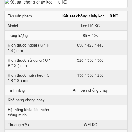
Tên sản phẩm
Két sắt chống cháy kcc 110 KC
Model
kcc110 KC
Trọng lượng
85 ± 10k
Kích thước ngoài ( C * R
630 * 425 * 445
* S ) mm
Kích thước sử dụng ( C *
320 * 350 * 300
R * S ) mm
Kích thước ngăn kéo ( C
130 * 350 * 250
* R * S ) mm
Tính năng
An Toàn chống cháy
Khả năng chống cháy
Hệ thống khóa liên hoàn
thông minh
Thương hiệu
WELKO