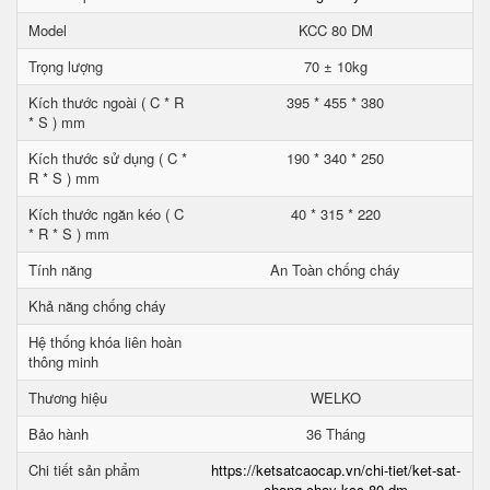
Model
KCC 80 DM
Trọng lượng
70 ± 10kg
Kích thước ngoài ( C * R
395 * 455 * 380
* S ) mm
Kích thước sử dụng ( C *
190 * 340 * 250
R * S ) mm
Kích thước ngăn kéo ( C
40 * 315 * 220
* R * S ) mm
Tính năng
An Toàn chống cháy
Khả năng chống cháy
Hệ thống khóa liên hoàn
thông minh
Thương hiệu
WELKO
Bảo hành
36 Tháng
Chi tiết sản phẩm
https://ketsatcaocap.vn/chi-tiet/ket-sat-
chong-chay-kcc-80-dm