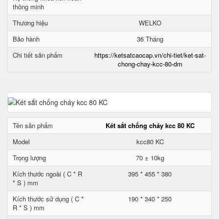
thông minh
Thương hiệu
WELKO
Bảo hành
36 Tháng
Chi tiết sản phẩm
https://ketsatcaocap.vn/chi-tiet/ket-sat-
chong-chay-kcc-80-dm
Tên sản phẩm
Két sắt chống cháy kcc 80 KC
Model
kcc80 KC
Trọng lượng
70 ± 10kg
Kích thước ngoài ( C * R
395 * 455 * 380
* S ) mm
Kích thước sử dụng ( C *
190 * 340 * 250
R * S ) mm