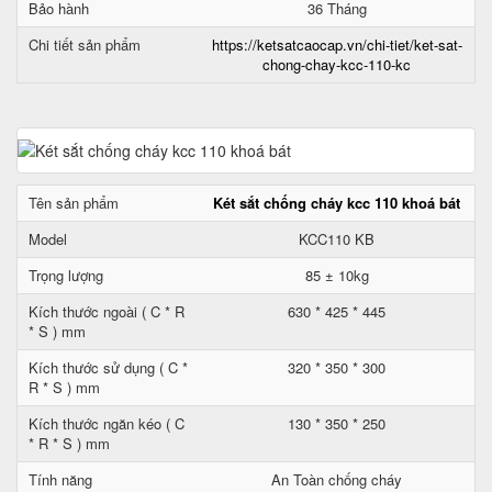
Bảo hành
36 Tháng
Chi tiết sản phẩm
https://ketsatcaocap.vn/chi-tiet/ket-sat-
chong-chay-kcc-110-kc
Tên sản phẩm
Két sắt chống cháy kcc 110 khoá bát
Model
KCC110 KB
Trọng lượng
85 ± 10kg
Kích thước ngoài ( C * R
630 * 425 * 445
* S ) mm
Kích thước sử dụng ( C *
320 * 350 * 300
R * S ) mm
Kích thước ngăn kéo ( C
130 * 350 * 250
* R * S ) mm
Tính năng
An Toàn chống cháy