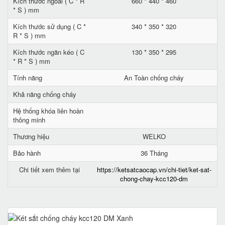
Kích thước ngoài ( C * R
660 * 440 * 460
* S ) mm
Kích thước sử dụng ( C *
340 * 350 * 320
R * S ) mm
Kích thước ngăn kéo ( C
130 * 350 * 295
* R * S ) mm
Tính năng
An Toàn chống cháy
Khả năng chống cháy
Hệ thống khóa liên hoàn
thông minh
Thương hiệu
WELKO
Bảo hành
36 Tháng
Chi tiết xem thêm tại
https://ketsatcaocap.vn/chi-tiet/ket-sat-
chong-chay-kcc120-dm