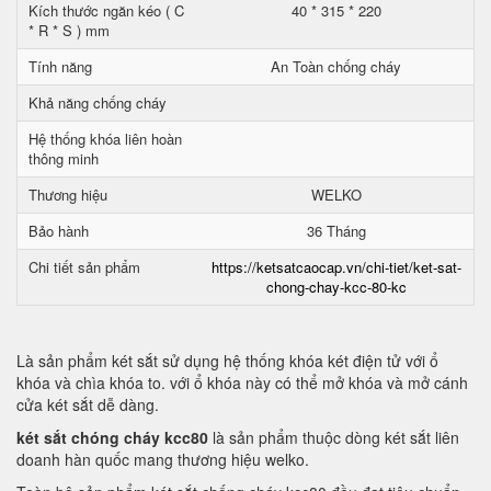
Kích thước ngăn kéo ( C
40 * 315 * 220
* R * S ) mm
Tính năng
An Toàn chống cháy
Khả năng chống cháy
Hệ thống khóa liên hoàn
thông minh
Thương hiệu
WELKO
Bảo hành
36 Tháng
Chi tiết sản phẩm
https://ketsatcaocap.vn/chi-tiet/ket-sat-
chong-chay-kcc-80-kc
Là sản phẩm két sắt sử dụng hệ thống khóa két điện tử với ổ
khóa và chìa khóa to. với ổ khóa này có thể mở khóa và mở cánh
cửa két sắt dễ dàng.
két sắt chóng cháy kcc80
là sản phẩm thuộc dòng két sắt liên
doanh hàn quốc mang thương hiệu welko.