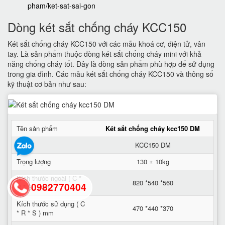
pham/ket-sat-sai-gon
Dòng két sắt chống cháy KCC150
Két sắt chống cháy KCC150 với các mẫu khoá cơ, điện tử, vân
tay. Là sản phẩm thuộc dòng két sắt chống cháy mini với khả
năng chống cháy tốt. Đây là dòng sản phẩm phù hợp để sử dụng
trong gia đình. Các mẫu két sắt chống cháy KCC150 và thông số
kỹ thuật cơ bản như sau:
Tên sản phẩm
Két sắt chống cháy kcc150 DM
Model
KCC150 DM
Trọng lượng
130 ± 10kg
Kích thước ngoài ( C *
820 *540 *560
0982770404
R * S ) mm
Kích thước sử dụng ( C
470 *440 *370
* R * S ) mm
back