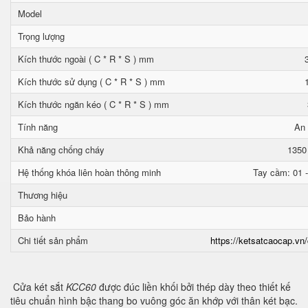
Model
Trọng lượng
Kích thước ngoài ( C * R * S ) mm
Kích thước sử dụng ( C * R * S ) mm
Kích thước ngăn kéo ( C * R * S ) mm
Tính năng
An 
Khả năng chống cháy
1350
Hệ thống khóa liên hoàn thông minh
Tay cầm: 01 -
Thương hiệu
Bảo hành
Chi tiết sản phẩm
https://ketsatcaocap.vn/
Cửa két sắt
KCC60
được đúc liền khối bởi thép dày theo thiết kế
tiêu chuẩn hình bậc thang bo vuông góc ăn khớp với thân két bạc.