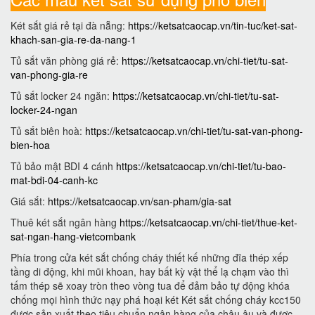
Két sắt giá rẻ tại đà nẵng:
https://ketsatcaocap.vn/tin-tuc/ket-sat-
khach-san-gia-re-da-nang-1
Tủ sắt văn phòng giá rẻ:
https://ketsatcaocap.vn/chi-tiet/tu-sat-
van-phong-gia-re
Tủ sắt locker 24 ngăn:
https://ketsatcaocap.vn/chi-tiet/tu-sat-
locker-24-ngan
Tủ sắt biên hoà:
https://ketsatcaocap.vn/chi-tiet/tu-sat-van-phong-
bien-hoa
Tủ bảo mật BDI 4 cánh
https://ketsatcaocap.vn/chi-tiet/tu-bao-
mat-bdi-04-canh-kc
Giá sắt:
https://ketsatcaocap.vn/san-pham/gia-sat
Thuê két sắt ngân hàng
https://ketsatcaocap.vn/chi-tiet/thue-ket-
sat-ngan-hang-vietcombank
Phía trong cửa két sắt chống cháy thiết kế những đĩa thép xếp
tầng di động, khi mũi khoan, hay bất kỳ vật thể lạ chạm vào thì
tấm thép sẽ xoay tròn theo vòng tua để đảm bảo tự động khóa
chống mọi hình thức nạy phá hoại két Két sắt chống cháy kcc150
được sản xuất theo tiêu chuẩn ngân hàng của châu âu và được