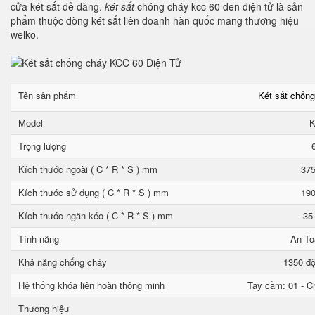
cửa két sắt dễ dàng.
két sắt
chóng cháy kcc 60 đen điện tử là sản
phẩm thuộc dòng két sắt liên doanh hàn quốc mang thương hiệu
welko.
Tên sản phẩm
Két sắt chốn
Model
K
Trọng lượng
Kích thước ngoài ( C * R * S ) mm
375
Kích thước sử dụng ( C * R * S ) mm
190
Kích thước ngăn kéo ( C * R * S ) mm
35
Tính năng
An To
Khả năng chống cháy
1350 độ
Hệ thống khóa liên hoàn thông minh
Tay cầm: 01 - Ch
Thương hiệu