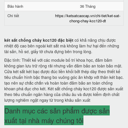
Bảo hành
36 Tháng
Chi tiết
https://ketsatcaocap.vn/chi-tiet/ket-sat-
chong-chay-kcc120-dt
két sắt chống cháy kcc120 đặc biệt
có khả năng chịu được
nhiệt độ cao bên ngoài két sắt mà không làm hư hại đến những
tài sản, hồ sơ, giấy tờ chưa đựng bên trong lòng.
Đặc tính: Thiết kế với các module bố trí khoa học, đảm bảm
không gian lưu trữ rộng rãi nhưng vẫn đảm bảo an toàn bảo mật.
Cửa két sắt két bạc được đúc liền khối bởi thép dày theo thiết kế
tiêu chuẩn hình bậc thang bo vuông góc ăn khớp với thân két bạc.
tạo nên sự chắc chắn và hoàn toàn đảm bảo an toàn chống
khoan phá đục cho két. Két sắt chống cháy kcc120 được sản xuất
theo tiêu chuẩn ngân hàng của châu âu và được kiểm định chất
lượng nghiêm ngặt ngay từ trong khâu sản xuất
Danh mục các sản phẩm được sản
xuất tại nhà máy chúng tôi