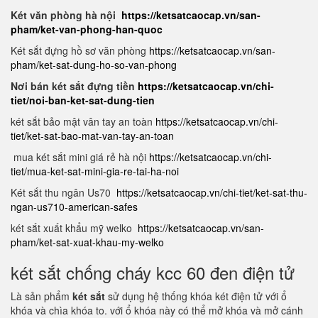
Két văn phòng hà nội
https://ketsatcaocap.vn/san-
pham/ket-van-phong-han-quoc
Két sắt đựng hồ sơ văn phòng
https://ketsatcaocap.vn/san-
pham/ket-sat-dung-ho-so-van-phong
Nơi bán két sắt đựng tiền
https://ketsatcaocap.vn/chi-
tiet/noi-ban-ket-sat-dung-tien
két sắt bảo mật vân tay an toàn
https://ketsatcaocap.vn/chi-
tiet/ket-sat-bao-mat-van-tay-an-toan
mua két sắt mini giá rẻ hà nội
https://ketsatcaocap.vn/chi-
tiet/mua-ket-sat-mini-gia-re-tai-ha-noi
Két sắt thu ngân Us70
https://ketsatcaocap.vn/chi-tiet/ket-sat-thu-
ngan-us710-american-safes
két sắt xuất khẩu mỹ welko
https://ketsatcaocap.vn/san-
pham/ket-sat-xuat-khau-my-welko
két sắt chống cháy kcc 60 đen điện tử
Là sản phẩm
két sắt
sử dụng hệ thống khóa két điện tử với ổ
khóa và chìa khóa to. với ổ khóa này có thể mở khóa và mở cánh