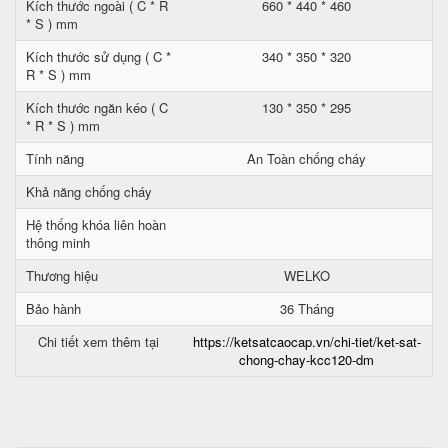
Kích thước ngoài ( C * R
660 * 440 * 460
* S ) mm
Kích thước sử dụng ( C *
340 * 350 * 320
R * S ) mm
Kích thước ngăn kéo ( C
130 * 350 * 295
* R * S ) mm
Tính năng
An Toàn chống cháy
Khả năng chống cháy
Hệ thống khóa liên hoàn
thông minh
Thương hiệu
WELKO
Bảo hành
36 Tháng
Chi tiết xem thêm tại
https://ketsatcaocap.vn/chi-tiet/ket-sat-
chong-chay-kcc120-dm