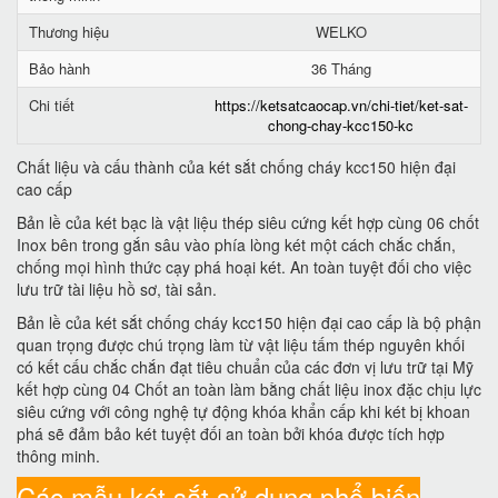
Thương hiệu
WELKO
Bảo hành
36 Tháng
Chi tiết
https://ketsatcaocap.vn/chi-tiet/ket-sat-
chong-chay-kcc150-kc
Chất liệu và cấu thành của két sắt chống cháy kcc150 hiện đại
cao cấp
Bản lề của két bạc là vật liệu thép siêu cứng kết hợp cùng 06 chốt
Inox bên trong gắn sâu vào phía lòng két một cách chắc chắn,
chống mọi hình thức cạy phá hoại két. An toàn tuyệt đối cho việc
lưu trữ tài liệu hồ sơ, tài sản.
Bản lề của két sắt chống cháy kcc150 hiện đại cao cấp là bộ phận
quan trọng được chú trọng làm từ vật liệu tấm thép nguyên khối
có kết cấu chắc chắn đạt tiêu chuẩn của các đơn vị lưu trữ tại Mỹ
kết hợp cùng 04 Chốt an toàn làm bằng chất liệu inox đặc chịu lực
siêu cứng với công nghệ tự động khóa khẩn cấp khi két bị khoan
phá sẽ đảm bảo két tuyệt đối an toàn bởi khóa được tích hợp
thông minh.
Các mẫu két sắt sử dụng phổ biến