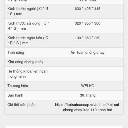
Kích thước ngoài ( C * R
630 * 425 * 445
* S ) mm
Kích thước sử dụng ( C *
320 * 350 * 300
R * S ) mm
Kích thước ngăn kéo ( C
130 * 350 * 250
* R * S ) mm
Tính năng
An Toàn chống cháy
Khả năng chống cháy
Hệ thống khóa liên hoàn
thông minh
Thương hiệu
WELKO
Bảo hành
36 Tháng
Chi tiết sản phẩm
https://ketsatcaocap.vn/chi-tiet/ket-sat-
chong-chay-kcc-110-khoa-bat