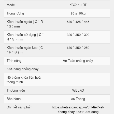
Model
KCC110 DT
Trọng lượng
85 ± 10kg
Kích thước ngoài ( C * R
630 * 425 * 445
* S ) mm
Kích thước sử dụng ( C *
320 * 350 * 300
R * S ) mm
Kích thước ngăn kéo ( C
130 * 350 * 250
* R * S ) mm
Tính năng
An Toàn chống cháy
Khả năng chống cháy
Hệ thống khóa liên hoàn
thông minh
Thương hiệu
WELKO
Bảo hành
36 Tháng
Chi tiết sản phẩm
https://ketsatcaocap.vn/chi-tiet/ket-
chong-chay-kcc110-dt-dong