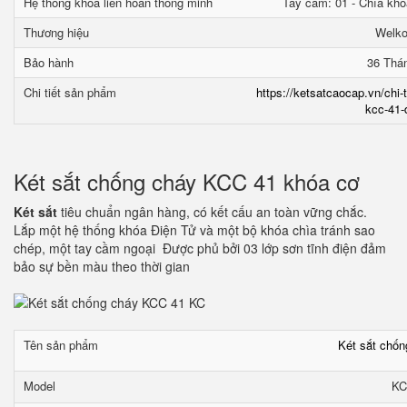
Hệ thống khóa liên hoàn thông minh
Tay cầm: 01 - Chìa khó
Thương hiệu
Welk
Bảo hành
36 Thá
Chi tiết sản phẩm
https://ketsatcaocap.vn/chi-
kcc-41-
Két sắt chống cháy KCC 41 khóa cơ
Két sắt
tiêu chuẩn ngân hàng, có kết cấu an toàn vững chắc.
Lắp một hệ thống khóa Điện Tử và một bộ khóa chìa tránh sao
chép, một tay cầm ngoại Được phủ bởi 03 lớp sơn tĩnh điện đảm
bảo sự bền màu theo thời gian
Tên sản phẩm
Két sắt chố
Model
KC