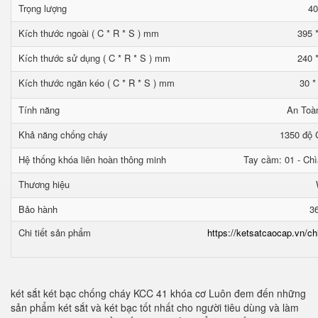
Trọng lượng
40
Kích thước ngoài ( C * R * S ) mm
395 
Kích thước sử dụng ( C * R * S ) mm
240 
Kích thước ngăn kéo ( C * R * S ) mm
30 *
Tính năng
An Toà
Khả năng chống cháy
1350 độ C
Hệ thống khóa liên hoàn thông minh
Tay cầm: 01 - Chì
Thương hiệu
Bảo hành
3
Chi tiết sản phẩm
https://ketsatcaocap.vn/ch
két sắt két bạc chống cháy KCC 41 khóa cơ Luôn đem đến những
sản phẩm két sắt và két bạc tốt nhất cho người tiêu dùng và làm