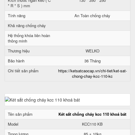
Kích thước ngăn kéo ( C
130 * 350 * 250
* R * S ) mm
Tính năng
An Toàn chống cháy
Khả năng chống cháy
Hệ thống khóa liên hoàn
thông minh
Thương hiệu
WELKO
Bảo hành
36 Tháng
Chi tiết sản phẩm
https://ketsatcaocap.vn/chi-tiet/ket-sat-
chong-chay-kcc-110-kc
Tên sản phẩm
Két sắt chống cháy kcc 110 khoá bát
Model
KCC110 KB
Trọng lượng
85 ± 10kg