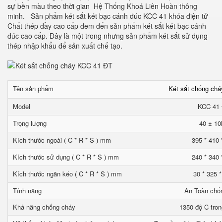
sự bền màu theo thời gian Hệ Thống Khoá Liên Hoàn thông
minh. Sản phẩm két sắt két bạc cánh đúc KCC 41 khóa điện tử
Chất thép dầy cao cấp đem đến sản phẩm két sắt két bạc cánh
đúc cao cấp. Đây là một trong nhưng sản phẩm két sắt sử dụng
thép nhập khẩu để sản xuất chế tạo.
Tên sản phẩm
Két sắt chống ch
Model
KCC 41
Trọng lượng
40 ± 10
Kích thước ngoài ( C * R * S ) mm
395 * 410 
Kích thước sử dụng ( C * R * S ) mm
240 * 340 
Kích thước ngăn kéo ( C * R * S ) mm
30 * 325 
Tính năng
An Toàn chố
Khả năng chống cháy
1350 độ C tron