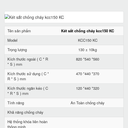
Tên sản phẩm
Két sắt chống cháy kcc150 KC
Model
KCC150 KC
Trọng lượng
130 ± 10kg
Kích thước ngoài ( C * R
820 *540 *560
* S ) mm
Kích thước sử dụng ( C *
470 *440 *370
R * S ) mm
Kích thước ngăn kéo ( C
120 *440 *320
* R * S ) mm
Tính năng
An Toàn chống cháy
Khả năng chống cháy
Hệ thống khóa liên hoàn
thông minh