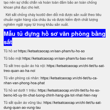
tạo nên sự chắc chắn và hoàn toàn đảm bảo an toàn chống
khoan phá đục cho két.
Két sắt chống cháy kcc60 đen đổi mã được sản xuất theo tiêu
chuẩn ngân hàng của châu âu và được kiểm định chất lượng
nghiêm ngặt ngay từ trong khâu sản xuất.
Mẫu tủ đựng hồ sơ văn phòng bằng
sắt
Tủ hồ sơ
https://ketsatcaocap.vn/san-pham/tu-ho-so
Tủ bảo mật
https://ketsatcaocap.vn/san-pham/tu-bao-mat
Tủ sắt treo quần áo hà nội:
https://ketsatcaocap.vn/chi-tiet/tu-sat-
treo-quan-ao-ha-noi
Tủ văn phòng cá nhân:
https://ketsatcaocap.vn/chi-tiet/tu-ca-
nhan-van-phong-hoa-phat
Tủ hồ sơ dưới 1 triệu:
https://ketsatcaocap.vn/chi-tiet/tu-ho-so-
bemc-k5-uy-tin-chat-luong-chinh-hang-gia-tot-nhat-hien-nay
Tủ sắt quần áo vũng tàu:
https://ketsatcaocap.vn/chi-tiet/tu-sat-
dung-quan-ao-vung-tau