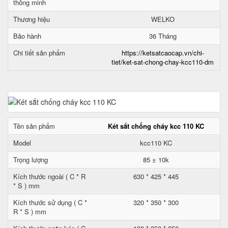
thông minh
Thương hiệu
WELKO
Bảo hành
36 Tháng
Chi tiết sản phẩm
https://ketsatcaocap.vn/chi-
tiet/ket-sat-chong-chay-kcc110-dm
Tên sản phẩm
Két sắt chống cháy kcc 110 KC
Model
kcc110 KC
Trọng lượng
85 ± 10k
Kích thước ngoài ( C * R
630 * 425 * 445
* S ) mm
Kích thước sử dụng ( C *
320 * 350 * 300
R * S ) mm