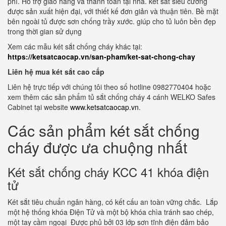
phí. Hỗ trợ giao hàng và thanh toán tại nhà. két sắt siêu cường
được sản xuất hiện đại, với thiết kế đơn giản và thuận tiên. Bề mặt
bên ngoài tủ được sơn chống trầy xước. giúp cho tủ luôn bền đẹp
trong thời gian sử dụng
Xem các mẫu két sắt chống cháy khác tại:
https://ketsatcaocap.vn/san-pham/ket-sat-chong-chay
Liên hệ mua két sắt cao cấp
Liên hệ trực tiếp với chúng tôi theo số hotline 0982770404 hoặc
xem thêm các sản phẩm tủ sắt chống cháy 4 cánh WELKO Safes
Cabinet tại website
www.ketsatcaocap.vn
.
Các sản phẩm két sắt chống
cháy được ưa chuộng nhất
Két sắt chống cháy KCC 41 khóa điện
tử
Két sắt tiêu chuẩn ngân hàng, có kết cấu an toàn vững chắc. Lắp
một hệ thống khóa Điện Tử và một bộ khóa chìa tránh sao chép,
một tay cầm ngoại Được phủ bởi 03 lớp sơn tĩnh điện đảm bảo