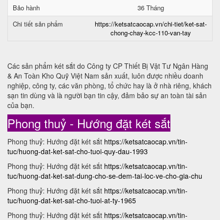
Bảo hành
36 Tháng
Chi tiết sản phẩm
https://ketsatcaocap.vn/chi-tiet/ket-sat-
chong-chay-kcc-110-van-tay
Các sản phẩm két sắt do Công ty CP Thiết Bị Vật Tư Ngân Hàng
& An Toàn Kho Quỹ Việt Nam sản xuất, luôn được nhiều doanh
nghiệp, công ty, các văn phòng, tổ chức hay là ở nhà riêng, khách
sạn tin dùng và là người bạn tin cậy, đảm bảo sự an toàn tài sản
của bạn.
Phong thuỷ - Hướng đặt két sắt
Phong thuỷ: Hướng đặt két sắt
https://ketsatcaocap.vn/tin-
tuc/huong-dat-ket-sat-cho-tuoi-quy-dau-1993
Phong thuỷ: Hướng đặt két sắt
https://ketsatcaocap.vn/tin-
tuc/huong-dat-ket-sat-dung-cho-se-dem-tai-loc-ve-cho-gia-chu
Phong thuỷ: Hướng đặt két sắt
https://ketsatcaocap.vn/tin-
tuc/huong-dat-ket-sat-cho-tuoi-at-ty-1965
Phong thuỷ: Hướng đặt két sắt
https://ketsatcaocap.vn/tin-