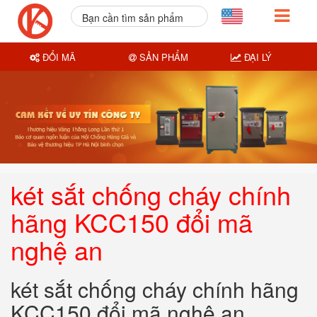
Bạn cần tìm sản phẩm
nào?
ĐỔI MÃ
SẢN PHẨM
ĐẠI LÝ
két sắt chống cháy chính
hãng KCC150 đổi mã
nghệ an
két sắt chống cháy chính hãng
KCC150 đổi mã nghệ an