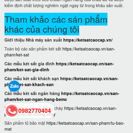
kiểm định chất lượng nghiêm ngặt ngay từ trong khâu sản xuất.
Tham khảo các sán phẩm
khác của chúng tôi
Giới thiệu Nhà máy sản xuất
https://ketsatcaocap.vn/
Toàn bộ các sản phẩm két sắt
https://ketsatcaocap.vn/san-
pham/ket-sat
Các mẫu két sắt gia đình
https://ketsatcaocap.vn/san-
pham/ket-sat-gia-dinh
Các mẫu két sắt khách sạn
https://ketsatcaocap.vn/san-
pham/ket-sat-khach-san
Các mẫu két sắt ngân hàng
https://ketsatcaocap.vn/san-
pham/ket-sat-ngan-hang-bemc
Sản phẩm tủ hồ sơ chống cháy
https://ketsatcaocap.vn/san-
0982770404
pham/tu-ho-so-chong-chay
Sản phẩm tủ bảo mật
https://ketsatcaocap.vn/san-pham/tu-bao-
mat
back