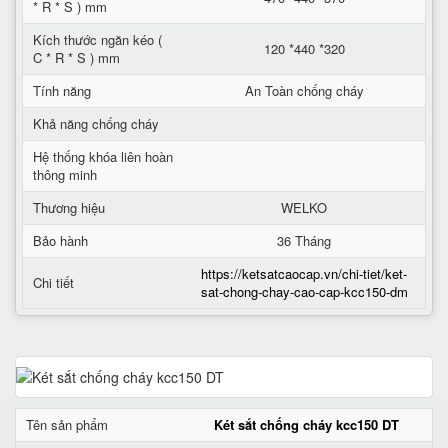
* R * S ) mm
Kích thước ngăn kéo (
120 *440 *320
C * R * S ) mm
Tính năng
An Toàn chống cháy
Khả năng chống cháy
Hệ thống khóa liên hoàn
thông minh
Thương hiệu
WELKO
Bảo hành
36 Tháng
https://ketsatcaocap.vn/chi-tiet/ket-
Chi tiết
sat-chong-chay-cao-cap-kcc150-dm
Tên sản phẩm
Két sắt chống cháy kcc150 DT