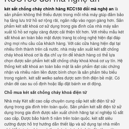
két sắt chống cháy chính hãng KCC150 đổi mã nghệ an
là
sản phẩm không thể thiếu được trong mỗi nhà máy giúp đảm bảo
hạ tầng lưu trữ hồ sơ rộng rãi, ngăn nắp vào ngọn gàng hơn. Sản
phẩm két sắt khoá cơ sử dụng trong gia đình của nhà máy sản
xuất tủ hồ sơ ngày càng được cải thiện tốt hơn. Với nhiều mẫu két
sắt khoá an toàn bảo mật được trang bị công nghệ hiện đại đáp
ứng mọi nhu cầu của khách hàng. Với các cửa hàng hiện đại tại
nhiều tỉnh thành trên cả nước. nhà máy sản xuất két sắt chống
cháy khoá khoá cơ là địa chỉ uy tín để khách hàng có thể lựa
chọn được sản phẩm két sắt chống cháy khoá khoá cơ uy tín. Hệ
thống két sắt khoá an toàn bảo mật là sản phẩm đạt các chứng
nhận và nhiều năm liền được bình chọn là sản phẩm tiêu biểu
trong ngành. két sắt welko safes được sơn tĩnh điện bề mặt. Có
chân đế cao su cố định hoặc lắp đặt bánh xe di động.
Chỗ mua két sắt chống cháy khoá điện tử
Nhà máy Két sắt cao cấp chuyên cung cấp két sắt điện tử sử
dụng trong gia đình trên toàn quốc. Sản phẩm két sắt điện tử sử
dụng trong gia đình được sản xuất chính hãng tại xí nghiệp tủ sắt
cao cấp. Được bảo hành 5 năm trên toàn quốc. két sắt siêu
cường được hỗ trợ hướng dẫn thiết lập và sử dụng tại nhà miễn