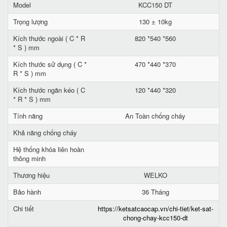
Model
KCC150 DT
Trọng lượng
130 ± 10kg
Kích thước ngoài ( C * R
820 *540 *560
* S ) mm
Kích thước sử dụng ( C *
470 *440 *370
R * S ) mm
Kích thước ngăn kéo ( C
120 *440 *320
* R * S ) mm
Tính năng
An Toàn chống cháy
Khả năng chống cháy
Hệ thống khóa liên hoàn
thông minh
Thương hiệu
WELKO
Bảo hành
36 Tháng
Chi tiết
https://ketsatcaocap.vn/chi-tiet/ket-sat-
chong-chay-kcc150-dt