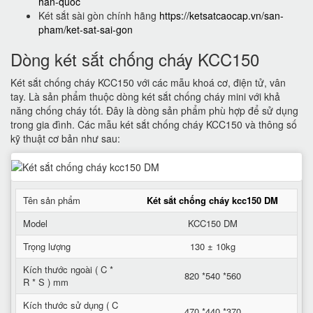
han-quoc
Két sắt sài gòn chính hãng
https://ketsatcaocap.vn/san-
pham/ket-sat-sai-gon
Dòng két sắt chống cháy KCC150
Két sắt chống cháy KCC150 với các mẫu khoá cơ, điện tử, vân
tay. Là sản phẩm thuộc dòng két sắt chống cháy mini với khả
năng chống cháy tốt. Đây là dòng sản phẩm phù hợp để sử dụng
trong gia đình. Các mẫu két sắt chống cháy KCC150 và thông số
kỹ thuật cơ bản như sau:
Tên sản phẩm
Két sắt chống cháy kcc150 DM
Model
KCC150 DM
Trọng lượng
130 ± 10kg
Kích thước ngoài ( C *
820 *540 *560
R * S ) mm
Kích thước sử dụng ( C
470 *440 *370