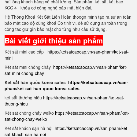
hài lòng khách hàng về chất lượng. Sản phẩm két sắt két bạc
KCC 41 khóa cơ công nghệ bảo mật hiện đại.
Hệ Thống Khoá Két Sắt Liên Hoàn thoogn minh tạo ra sự an toàn
bảo mật cao độ cùng khoá Cơ tinh vi, dễ sử dụng an toàn trong
công tác giữ gìn bảo mật cho từng như cầu sử dụng.
Bài viết giới thiệu sản phẩm
Két sắt mini cao cấp
https://ketsatcaocap.vn/san-pham/ket-sat-
mini
Két sắt mini chống cháy
https://ketsatcaocap.vn/san-pham/ket-
sat-mini-chong-chay
Két sắt hàn quốc korea safes
https://ketsatcaocap.vn/san-
pham/ket-sat-han-quoc-korea-safes
két sắt thương hiệu
https://ketsatcaocap.vn/san-pham/ket-sat-
thuong-hieu
Két sắt chống cháy welko
https://ketsatcaocap.vn/san-pham/ket-
sat-chong-chay-welko
Két sắt khách sạn hà nội
https://ketsatcaocap.vn/san-pham/ket-
sat-khach-san-ha-noi