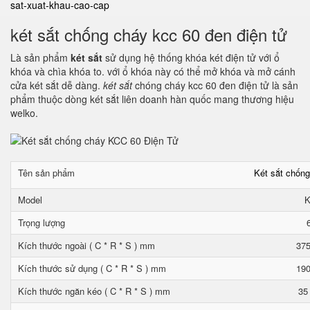
sat-xuat-khau-cao-cap
két sắt chống cháy kcc 60 đen điện tử
Là sản phẩm
két sắt
sử dụng hệ thống khóa két điện tử với ổ
khóa và chìa khóa to. với ổ khóa này có thể mở khóa và mở cánh
cửa két sắt dễ dàng.
két sắt
chóng cháy kcc 60 đen điện tử là sản
phẩm thuộc dòng két sắt liên doanh hàn quốc mang thương hiệu
welko.
Tên sản phẩm
Két sắt chốn
Model
K
Trọng lượng
Kích thước ngoài ( C * R * S ) mm
375
Kích thước sử dụng ( C * R * S ) mm
190
Kích thước ngăn kéo ( C * R * S ) mm
35