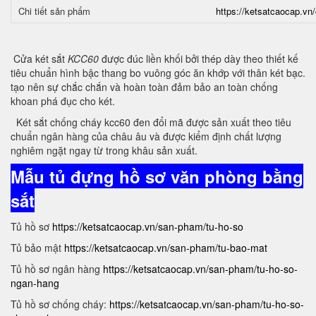
Chi tiết sản phẩm
https://ketsatcaocap.vn/
Cửa két sắt
KCC60
được đúc liền khối bởi thép dày theo thiết kế
tiêu chuẩn hình bậc thang bo vuông góc ăn khớp với thân két bạc.
tạo nên sự chắc chắn và hoàn toàn đảm bảo an toàn chống
khoan phá đục cho két.
Két sắt chống cháy kcc60 đen đổi mã được sản xuất theo tiêu
chuẩn ngân hàng của châu âu và được kiểm định chất lượng
nghiêm ngặt ngay từ trong khâu sản xuất.
Mẫu tủ đựng hồ sơ văn phòng bằng
sắt
Tủ hồ sơ
https://ketsatcaocap.vn/san-pham/tu-ho-so
Tủ bảo mật
https://ketsatcaocap.vn/san-pham/tu-bao-mat
Tủ hồ sơ ngân hàng
https://ketsatcaocap.vn/san-pham/tu-ho-so-
ngan-hang
Tủ hồ sơ chống cháy:
https://ketsatcaocap.vn/san-pham/tu-ho-so-