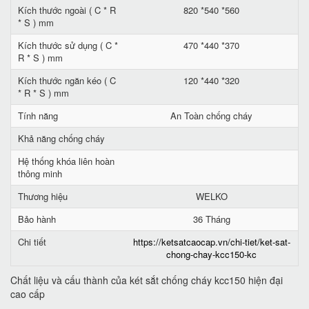
Kích thước ngoài ( C * R
820 *540 *560
* S ) mm
Kích thước sử dụng ( C *
470 *440 *370
R * S ) mm
Kích thước ngăn kéo ( C
120 *440 *320
* R * S ) mm
Tính năng
An Toàn chống cháy
Khả năng chống cháy
Hệ thống khóa liên hoàn
thông minh
Thương hiệu
WELKO
Bảo hành
36 Tháng
Chi tiết
https://ketsatcaocap.vn/chi-tiet/ket-sat-
chong-chay-kcc150-kc
Chất liệu và cấu thành của két sắt chống cháy kcc150 hiện đại
cao cấp