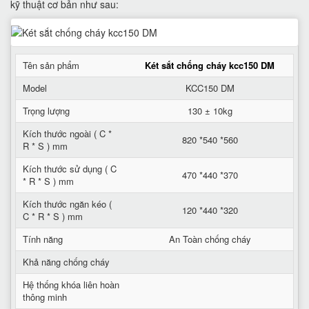
kỹ thuật cơ bản như sau:
Tên sản phẩm
Két sắt chống cháy kcc150 DM
Model
KCC150 DM
Trọng lượng
130 ± 10kg
Kích thước ngoài ( C *
820 *540 *560
R * S ) mm
Kích thước sử dụng ( C
470 *440 *370
* R * S ) mm
Kích thước ngăn kéo (
120 *440 *320
C * R * S ) mm
Tính năng
An Toàn chống cháy
Khả năng chống cháy
Hệ thống khóa liên hoàn
thông minh