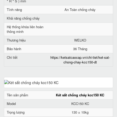
* R * S ) mm
Tính năng
An Toàn chống cháy
Khả năng chống cháy
Hệ thống khóa liên hoàn
thông minh
Thương hiệu
WELKO
Bảo hành
36 Tháng
Chi tiết
https://ketsatcaocap.vn/chi-tiet/ket-sat-
chong-chay-kcc150-dt
Tên sản phẩm
Két sắt chống cháy kcc150 KC
Model
KCC150 KC
Trọng lượng
130 ± 10kg