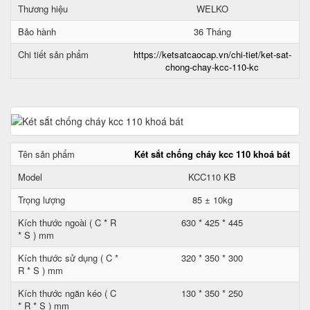
Thương hiệu
WELKO
Bảo hành
36 Tháng
Chi tiết sản phẩm
https://ketsatcaocap.vn/chi-tiet/ket-sat-
chong-chay-kcc-110-kc
Tên sản phẩm
Két sắt chống cháy kcc 110 khoá bát
Model
KCC110 KB
Trọng lượng
85 ± 10kg
Kích thước ngoài ( C * R
630 * 425 * 445
* S ) mm
Kích thước sử dụng ( C *
320 * 350 * 300
R * S ) mm
Kích thước ngăn kéo ( C
130 * 350 * 250
* R * S ) mm