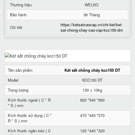
Thương hiệu
WELKO
Bảo hành
36 Tháng
https://ketsatcaocap.vn/chi-tiet/ket-
Chi tiết
sat-chong-chay-cao-cap-kcc150-dm
Tên sản phẩm
Két sắt chống cháy kcc150 DT
Model
KCC150 DT
Trọng lượng
130 ± 10kg
Kích thước ngoài ( C * R
820 *540 *560
* S ) mm
Kích thước sử dụng ( C *
470 *440 *370
R * S ) mm
Kích thước ngăn kéo ( C
120 *440 *320