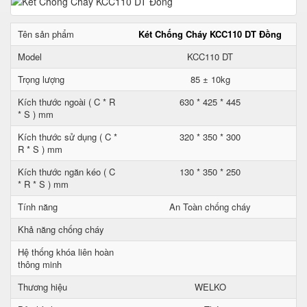
Tên sản phẩm
Két Chống Cháy KCC110 DT Đồng
Model
KCC110 DT
Trọng lượng
85 ± 10kg
Kích thước ngoài ( C * R
630 * 425 * 445
* S ) mm
Kích thước sử dụng ( C *
320 * 350 * 300
R * S ) mm
Kích thước ngăn kéo ( C
130 * 350 * 250
* R * S ) mm
Tính năng
An Toàn chống cháy
Khả năng chống cháy
Hệ thống khóa liên hoàn
thông minh
Thương hiệu
WELKO