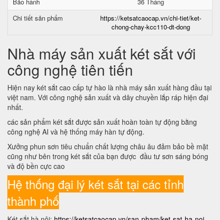
Bảo hành
36 Tháng
Chi tiết sản phẩm
https://ketsatcaocap.vn/chi-tiet/ket-
chong-chay-kcc110-dt-dong
Nhà máy sản xuất két sắt với
công nghệ tiên tiến
Hiện nay két sắt cao cấp tự hào là nhà máy sản xuất hàng đầu tại
việt nam. Với công nghệ sản xuất và dây chuyền lắp ráp hiện đại
nhất.
các sản phẩm két sắt được sản xuất hoàn toàn tự động bằng
công nghệ AI và hệ thống máy hàn tự động.
Xưởng phun sơn tiêu chuẩn chất lượng châu âu đảm bảo bề mặt
cũng như bên trong két sắt của bạn được đầu tư sơn sáng bóng
và độ bền cực cao
Hệ thống đại lý két sắt tại các tỉnh
thành phố
Két sắt hà nội:
https://ketsatcaocap.vn/san-pham/ket-sat-ha-noi