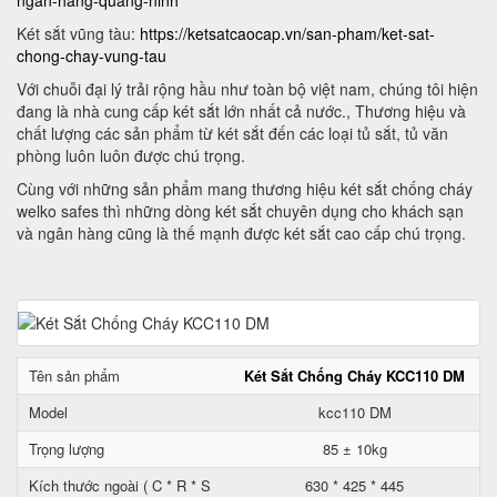
ngan-hang-quang-ninh
Két sắt vũng tàu:
https://ketsatcaocap.vn/san-pham/ket-sat-
chong-chay-vung-tau
Với chuỗi đại lý trải rộng hầu như toàn bộ việt nam, chúng tôi hiện
đang là nhà cung cấp két sắt lớn nhất cả nước., Thương hiệu và
chất lượng các sản phẩm từ két sắt đến các loại tủ sắt, tủ văn
phòng luôn luôn được chú trọng.
Cùng với những sản phẩm mang thương hiệu két sắt chống cháy
welko safes thì những dòng két sắt chuyên dụng cho khách sạn
và ngân hàng cũng là thế mạnh được két sắt cao cấp chú trọng.
Tên sản phẩm
Két Sắt Chống Cháy KCC110 DM
Model
kcc110 DM
Trọng lượng
85 ± 10kg
Kích thước ngoài ( C * R * S
630 * 425 * 445