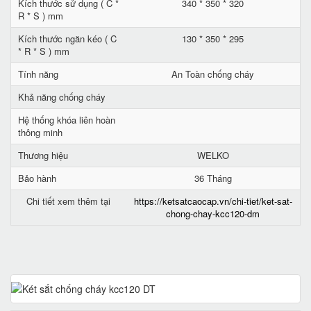
Kích thước sử dụng ( C *
340 * 350 * 320
R * S ) mm
Kích thước ngăn kéo ( C
130 * 350 * 295
* R * S ) mm
Tính năng
An Toàn chống cháy
Khả năng chống cháy
Hệ thống khóa liên hoàn
thông minh
Thương hiệu
WELKO
Bảo hành
36 Tháng
Chi tiết xem thêm tại
https://ketsatcaocap.vn/chi-tiet/ket-sat-
chong-chay-kcc120-dm