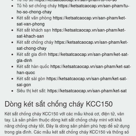
Tủ hồ sơ chống cháy
https://ketsatcaocap.vn/san-pham/tu-
ho-so-chong-chay
Két sắt văn phòng
https://ketsatcaocap.vn/san-pham/ket-
sat-van-phong
Két sắt khách sạn
https://ketsatcaocap.vn/san-pham/ket-
sat-khach-san
Két sắt chống cháy
https://ketsatcaocap.vn/san-pham/ket-
sat-chong-chay
Két sắt gia đình
https://ketsatcaocap.vn/san-pham/ket-sat-
gia-dinh
Két sắt hàn quốc
https://ketsatcaocap.vn/san-pham/ket-sat-
han-quoc
Két sắt sài gòn
https://ketsatcaocap.vn/san-pham/ket-sat-
sai-gon
Siêu thị két sắt:
https://ketsatcaocap.vn/san-pham/ket-sat
Dòng két sắt chống cháy KCC150
Két sắt chống cháy KCC150 với các mẫu khoá cơ, điện tử, vân
tay. Là sản phẩm thuộc dòng két sắt chống cháy mini với khả
năng chống cháy tốt. Đây là dòng sản phẩm phù hợp để sử dụng
trong gia đình. Các mẫu két sắt chống cháy KCC150 và thông số