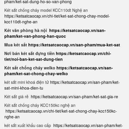
pham/ket-sat-dung-ho-so-van-phong
Két sắt chống cháy model KCC110dt Nghệ an
https://ketsatcaocap.vn/chi-tiet/ket-sat-chong-chay-model-
kcc110dt-nghe-an
Két văn phòng hà nội
https://ketsatcaocap.vn/san-
pham/ket-van-phong-han-quoc
Mua két sắt
https://ketsatcaocap.vn/san-pham/mua-ket-sat
Nơi bán két sắt đựng tiền
https://ketsatcaocap.vn/chi-
tiet/noi-ban-ket-sat-dung-tien
Két sắt chống cháy welko
https://ketsatcaocap.vn/san-
pham/ket-sat-chong-chay-welko
két sắt mini khoá điện tử
https://ketsatcaocap.vn/san-pham/ket-
sat-mini-khoa-dien-tu
Két sắt giá rẻ
https://ketsatcaocap.vn/san-pham/ket-sat-gia-re
Két sắt chống cháy KCC150kc nghệ an
https://ketsatcaocap.vn/chi-tiet/ket-sat-chong-chay-kcc150kc-
nghe-an
két sắt xuất khẩu cao cấp
https://ketsatcaocap.vn/san-pham/ket-