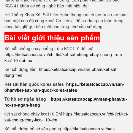
KCC 41 khóa cơ công nghệ bảo mật hiện đại.
Hệ Thống Khoá Két Sắt Liên Hoàn thoogn minh tạo ra sự an toàn
bảo mật cao độ cùng khoá Cơ tinh vi, dễ sử dụng an toàn trong
công tác giữ gìn bảo mật cho từng như cầu sử dụng.
Bài viết giới thiệu sản phẩm
Két sắt chống cháy chống trộm KCC110 đổi mã
https://ketsatcaocap.vn/chi-tiet/ket-sat-chong-chay-chong-trom-
kcc110-doi-ma
Két sắt đựng tiền
https://ketsatcaocap.vn/san-pham/ket-sat-
dung-tien
Két sắt hàn quốc korea safes
https://ketsatcaocap.vn/san-
pham/ket-sat-han-quoc-korea-safes
Tủ hồ sơ ngân hàng
https://ketsatcaocap.vn/san-pham/tu-
ho-so-ngan-hang
két sắt chống cháy kcc110 ĐM
https://ketsatcaocap.vn/chi-tiet/ket-
sat-chong-chay-kcc-110-dm
Két sắt đựng hồ sơ văn phòng
https://ketsatcaocap.vn/san-