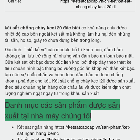
Chi tiết
https://ketsatcaocap.vn/chi-tiet/ket-sat-
chong-chay-kcc120-dt
két sắt chống cháy kcc120 đặc biệt
có khả năng chịu được
nhiệt độ cao bên ngoài két sắt mà không làm hư hại đến những
tài sản, hồ sơ, giấy tờ chưa đựng bên trong lòng.
Đặc tính: Thiết kế với các module bố trí khoa học, đảm bảm
không gian lưu trữ rộng rãi nhưng vẫn đảm bảo an toàn bảo mật.
Cửa két sắt két bạc được đúc liền khối bởi thép dày theo thiết kế
tiêu chuẩn hình bậc thang bo vuông góc ăn khớp với thân két bạc.
tạo nên sự chắc chắn và hoàn toàn đảm bảo an toàn chống
khoan phá đục cho két. Két sắt chống cháy kcc120 được sản xuất
theo tiêu chuẩn ngân hàng của châu âu và được kiểm định chất
lượng nghiêm ngặt ngay từ trong khâu sản xuất
Danh mục các sản phẩm được sản
xuất tại nhà máy chúng tôi
Két sắt ngân hàng
https://ketsatcaocap.vn/san-pham/ket-
sat-ngan-hang-bemc
Tủ hồ sơ
https://ketsatcaocap.vn/san-pham/tu-ho-so