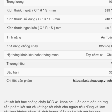
Trọng lượng
40
Kích thước ngoài ( C * R * S ) mm
395 
Kích thước sử dụng ( C * R * S ) mm
240 
Kích thước ngăn kéo ( C * R * S ) mm
30 *
Tính năng
An Toà
Khả năng chống cháy
1350 độ C
Hệ thống khóa liên hoàn thông minh
Tay cầm: 01 - Chì
Thương hiệu
Bảo hành
3
Chi tiết sản phẩm
https://ketsatcaocap.vn/ch
két sắt két bạc chống cháy KCC 41 khóa cơ Luôn đem đến những
sản phẩm két sắt và két bạc tốt nhất cho người tiêu dùng và làm
hài lòng khách hàng về chất lượng. Sản phẩm két sắt két bạc