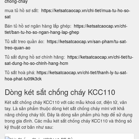
chong-chay
mua tủ hồ sơ sắt:
https://ketsatcaocap.vn/chi-tiet/mua-tu-ho-so-
sat
Bán tủ hồ sơ ngân hàng lắp ghép:
https://ketsatcaocap.vn/chi-
tiet/ban-tu-ho-so-ngan-hang-lap-ghep
Tủ sắt treo quần áo:
https://ketsatcaocap.vn/san-pham/tu-sat-
treo-quan-ao
Tủ sắt đựng hồ sơ chính hãng:
https://ketsatcaocap.vn/chi-tiet/tu-
sat-dung-ho-so-chinh-hang-hcm
Tủ sắt hoà phá:
https://ketsatcaocap.vn/chi-tiet/thanh-ly-tu-sat-
hoa-phat-tu09k3ck
Dòng két sắt chống cháy KCC110
Két sắt chống cháy KCC110 với các mẫu khoá cơ, điện tử, vân
tay. Là sản phẩm thuộc dòng két sắt chống cháy mini với khả
năng chống cháy tốt. Đây là dòng sản phẩm phù hợp để sử dụng
trong gia đình. Các mẫu két sắt chống cháy KCC110 và thông số
kỹ thuật cơ bản như sau: