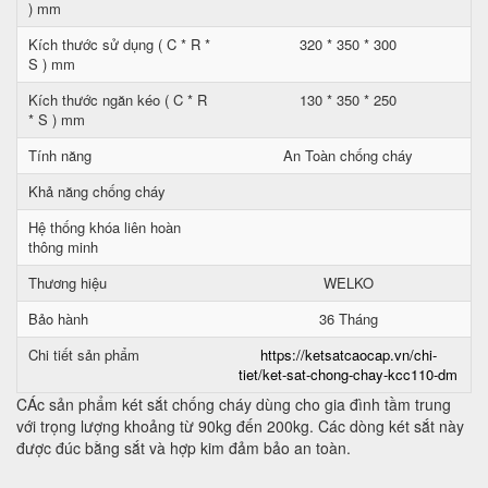
) mm
Kích thước sử dụng ( C * R *
320 * 350 * 300
S ) mm
Kích thước ngăn kéo ( C * R
130 * 350 * 250
* S ) mm
Tính năng
An Toàn chống cháy
Khả năng chống cháy
Hệ thống khóa liên hoàn
thông minh
Thương hiệu
WELKO
Bảo hành
36 Tháng
Chi tiết sản phẩm
https://ketsatcaocap.vn/chi-
tiet/ket-sat-chong-chay-kcc110-dm
CÁc sản phẩm két sắt chống cháy dùng cho gia đình tầm trung
với trọng lượng khoảng từ 90kg đến 200kg. Các dòng két sắt này
được đúc bằng sắt và hợp kim đảm bảo an toàn.