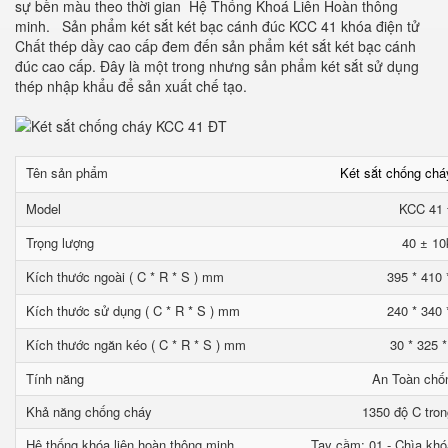
sự bền màu theo thời gian Hệ Thống Khoá Liên Hoàn thông
minh. Sản phẩm két sắt két bạc cánh đúc KCC 41 khóa điện tử
Chất thép dầy cao cấp đem đến sản phẩm két sắt két bạc cánh
đúc cao cấp. Đây là một trong nhưng sản phẩm két sắt sử dụng
thép nhập khẩu để sản xuất chế tạo.
Tên sản phẩm
Két sắt chống ch
Model
KCC 41
Trọng lượng
40 ± 10
Kích thước ngoài ( C * R * S ) mm
395 * 410 
Kích thước sử dụng ( C * R * S ) mm
240 * 340 
Kích thước ngăn kéo ( C * R * S ) mm
30 * 325 
Tính năng
An Toàn chố
Khả năng chống cháy
1350 độ C tron
Hệ thống khóa liên hoàn thông minh
Tay cầm: 01 - Chìa khó