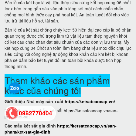
Bản lề của két bạc là vật liệu thép siêu cứng kết hợp cùng 06 chốt
Inox bên trong gắn sâu vào phía lòng két một cách chắc chắn,
chống mọi hình thức cạy phá hoại két. An toàn tuyệt đối cho việc
lưu trữ tài liệu hồ sơ, tài sản.
Bản lề của két sắt chống cháy kcc150 hiện đại cao cấp là bộ phận
quan trọng được chú trọng làm từ vật liệu tấm thép nguyên khối
có kết cấu chắc chắn đạt tiêu chuẩn của các đơn vị lưu trữ tại Mỹ
kết hợp cùng 04 Chốt an toàn làm bằng chất liệu inox đặc chịu lực
siêu cứng với công nghệ tự động khóa khẩn cấp khi két bị khoan
phá sẽ đảm bảo két tuyệt đối an toàn bởi khóa được tích hợp
thông minh.
Tham khảo các sán phẩm
khác của chúng tôi
Giới thiệu Nhà máy sản xuất
https://ketsatcaocap.vn/
Toàn bộ các sản phẩm két sắt
https://ketsatcaocap.vn/san-
0982770404
pham/ket-sat
Các mẫu két sắt gia đình
https://ketsatcaocap.vn/san-
pham/ket-sat-gia-dinh
back