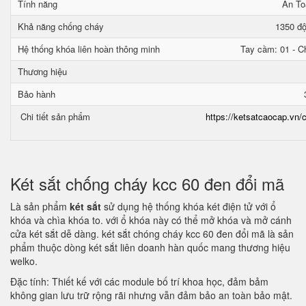
Tính năng
An To
Khả năng chống cháy
1350 độ
Hệ thống khóa liên hoàn thông minh
Tay cầm: 01 - Ch
Thương hiệu
Bảo hành
Chi tiết sản phẩm
https://ketsatcaocap.vn/c
Két sắt chống cháy kcc 60 đen đổi mã
Là sản phẩm
két sắt
sử dụng hệ thống khóa két điện tử với ổ
khóa và chìa khóa to. với ổ khóa này có thể mở khóa và mở cánh
cửa két sắt dễ dàng. két sắt chóng cháy kcc 60 đen đổi mã là sản
phẩm thuộc dòng két sắt liên doanh hàn quốc mang thương hiệu
welko.
Đặc tính: Thiết kế với các module bố trí khoa học, đảm bảm
không gian lưu trữ rộng rãi nhưng vẫn đảm bảo an toàn bảo mật.