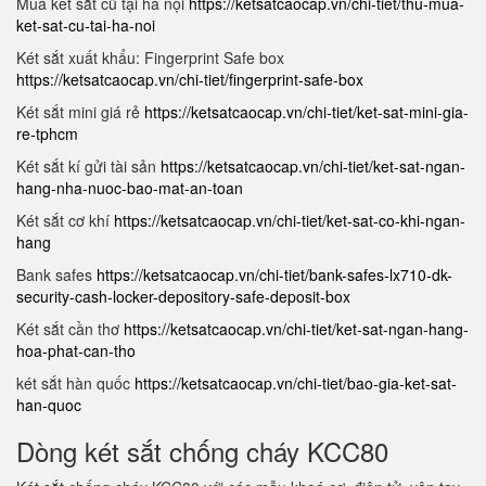
Mua két sắt cũ tại hà nội
https://ketsatcaocap.vn/chi-tiet/thu-mua-
ket-sat-cu-tai-ha-noi
Két sắt xuất khẩu: Fingerprint Safe box
https://ketsatcaocap.vn/chi-tiet/fingerprint-safe-box
Két sắt mini giá rẻ
https://ketsatcaocap.vn/chi-tiet/ket-sat-mini-gia-
re-tphcm
Két sắt kí gửi tài sản
https://ketsatcaocap.vn/chi-tiet/ket-sat-ngan-
hang-nha-nuoc-bao-mat-an-toan
Két sắt cơ khí
https://ketsatcaocap.vn/chi-tiet/ket-sat-co-khi-ngan-
hang
Bank safes
https://ketsatcaocap.vn/chi-tiet/bank-safes-lx710-dk-
security-cash-locker-depository-safe-deposit-box
Két sắt cần thơ
https://ketsatcaocap.vn/chi-tiet/ket-sat-ngan-hang-
hoa-phat-can-tho
két sắt hàn quốc
https://ketsatcaocap.vn/chi-tiet/bao-gia-ket-sat-
han-quoc
Dòng két sắt chống cháy KCC80