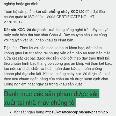
nghiệp hoặc gia đình.
Toàn bộ sản phẩm
két sắt chống cháy KCC120
đều đạt tiêu
chuẩn quốc tế ISO 9001 - 2008 CERTIFICATE NO.: HT
2776.12.17
Két sắt KCC120
được sản xuất bằng công nghệ trên dây chuyền
máy móc hiện đại bậc nhất Châu Á, Dây chuyền sản xuất cùng
với nguyên vật liệu nhập khẩu từ Nhật bản.
Đặc tính: Thiết kế với các module bố trí khoa học, đảm bảm
không gian lưu trữ rộng rãi nhưng vẫn đảm bảo an toàn bảo mật.
Cửa két sắt két bạc được đúc liền khối bởi thép dày theo thiết kế
tiêu chuẩn hình bậc thang bo vuông góc ăn khớp với thân két bạc.
tạo nên sự chắc chắn và hoàn toàn đảm bảo an toàn chống
khoan phá đục cho két. Két sắt chống cháy kcc120 được sản xuất
theo tiêu chuẩn ngân hàng của châu âu và được kiểm định chất
lượng nghiêm ngặt ngay từ trong khâu sản xuất
Danh mục các sản phẩm được sản
xuất tại nhà máy chúng tôi
Két sắt ngân hàng
https://ketsatcaocap.vn/san-pham/ket-