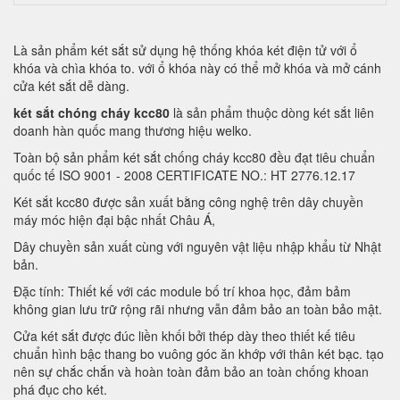
Là sản phẩm két sắt sử dụng hệ thống khóa két điện tử với ổ
khóa và chìa khóa to. với ổ khóa này có thể mở khóa và mở cánh
cửa két sắt dễ dàng.
két sắt chóng cháy kcc80
là sản phẩm thuộc dòng két sắt liên
doanh hàn quốc mang thương hiệu welko.
Toàn bộ sản phẩm két sắt chống cháy kcc80 đều đạt tiêu chuẩn
quốc tế ISO 9001 - 2008 CERTIFICATE NO.: HT 2776.12.17
Két sắt kcc80 được sản xuất bằng công nghệ trên dây chuyền
máy móc hiện đại bậc nhất Châu Á,
Dây chuyền sản xuất cùng với nguyên vật liệu nhập khẩu từ Nhật
bản.
Đặc tính: Thiết kế với các module bố trí khoa học, đảm bảm
không gian lưu trữ rộng rãi nhưng vẫn đảm bảo an toàn bảo mật.
Cửa két sắt được đúc liền khối bởi thép dày theo thiết kế tiêu
chuẩn hình bậc thang bo vuông góc ăn khớp với thân két bạc. tạo
nên sự chắc chắn và hoàn toàn đảm bảo an toàn chống khoan
phá đục cho két.