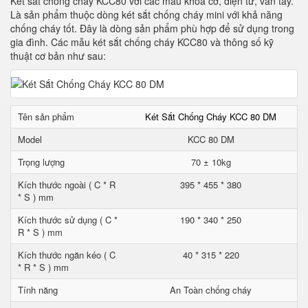
Két sắt chống cháy KCC80 với các mẫu khoá cơ, điện tử, vân tay.
Là sản phẩm thuộc dòng két sắt chống cháy mini với khả năng
chống cháy tốt. Đây là dòng sản phẩm phù hợp để sử dụng trong
gia đình. Các mẫu két sắt chống cháy KCC80 và thông số kỹ
thuật cơ bản như sau:
Tên sản phẩm
Két Sắt Chống Cháy KCC 80 DM
Model
KCC 80 DM
Trọng lượng
70 ± 10kg
Kích thước ngoài ( C * R
395 * 455 * 380
* S ) mm
Kích thước sử dụng ( C *
190 * 340 * 250
R * S ) mm
Kích thước ngăn kéo ( C
40 * 315 * 220
* R * S ) mm
Tính năng
An Toàn chống cháy