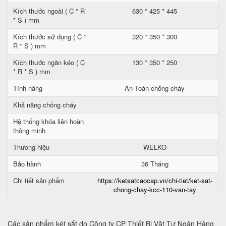
Kích thước ngoài ( C * R
630 * 425 * 445
* S ) mm
Kích thước sử dụng ( C *
320 * 350 * 300
R * S ) mm
Kích thước ngăn kéo ( C
130 * 350 * 250
* R * S ) mm
Tính năng
An Toàn chống cháy
Khả năng chống cháy
Hệ thống khóa liên hoàn
thông minh
Thương hiệu
WELKO
Bảo hành
36 Tháng
Chi tiết sản phẩm
https://ketsatcaocap.vn/chi-tiet/ket-sat-
chong-chay-kcc-110-van-tay
Các sản phẩm két sắt do Công ty CP Thiết Bị Vật Tư Ngân Hàng