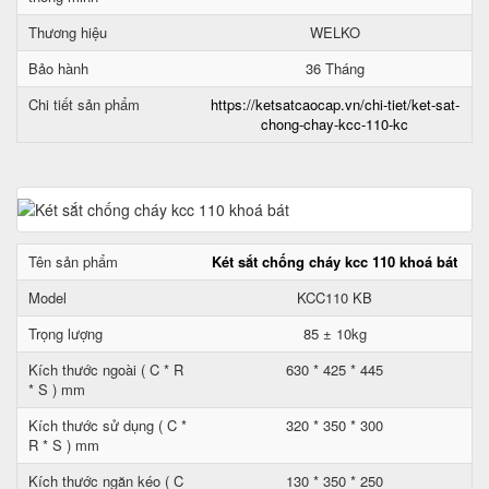
Thương hiệu
WELKO
Bảo hành
36 Tháng
Chi tiết sản phẩm
https://ketsatcaocap.vn/chi-tiet/ket-sat-
chong-chay-kcc-110-kc
Tên sản phẩm
Két sắt chống cháy kcc 110 khoá bát
Model
KCC110 KB
Trọng lượng
85 ± 10kg
Kích thước ngoài ( C * R
630 * 425 * 445
* S ) mm
Kích thước sử dụng ( C *
320 * 350 * 300
R * S ) mm
Kích thước ngăn kéo ( C
130 * 350 * 250