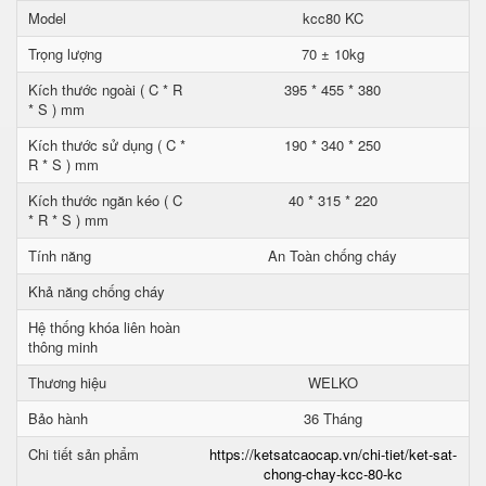
Model
kcc80 KC
Trọng lượng
70 ± 10kg
Kích thước ngoài ( C * R
395 * 455 * 380
* S ) mm
Kích thước sử dụng ( C *
190 * 340 * 250
R * S ) mm
Kích thước ngăn kéo ( C
40 * 315 * 220
* R * S ) mm
Tính năng
An Toàn chống cháy
Khả năng chống cháy
Hệ thống khóa liên hoàn
thông minh
Thương hiệu
WELKO
Bảo hành
36 Tháng
Chi tiết sản phẩm
https://ketsatcaocap.vn/chi-tiet/ket-sat-
chong-chay-kcc-80-kc