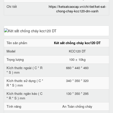
Chi tiết
https://ketsatcaocap.vn/chi-tiet/ket-sat-
chong-chay-kcc120-dm-xanh
Tên sản phẩm
Két sắt chống cháy kcc120 DT
Model
KCC120 DT
Trọng lượng
100 ± 10kg
Kích thước ngoài ( C * R
660 * 440 * 460
* S ) mm
Kích thước sử dụng ( C *
340 * 350 * 320
R * S ) mm
Kích thước ngăn kéo ( C
130 * 350 * 295
* R * S ) mm
Tính năng
An Toàn chống cháy