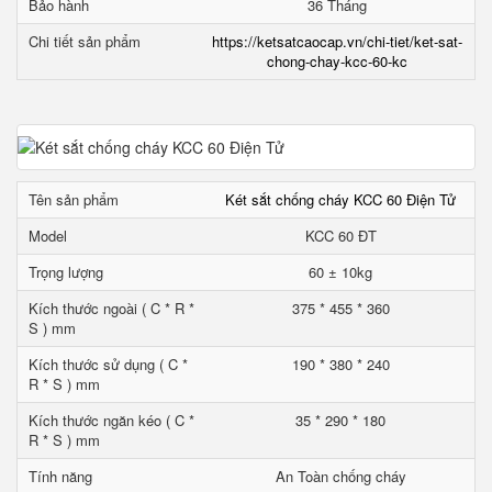
Bảo hành
36 Tháng
Chi tiết sản phẩm
https://ketsatcaocap.vn/chi-tiet/ket-sat-
chong-chay-kcc-60-kc
Tên sản phẩm
Két sắt chống cháy KCC 60 Điện Tử
Model
KCC 60 ĐT
Trọng lượng
60 ± 10kg
Kích thước ngoài ( C * R *
375 * 455 * 360
S ) mm
Kích thước sử dụng ( C *
190 * 380 * 240
R * S ) mm
Kích thước ngăn kéo ( C *
35 * 290 * 180
R * S ) mm
Tính năng
An Toàn chống cháy