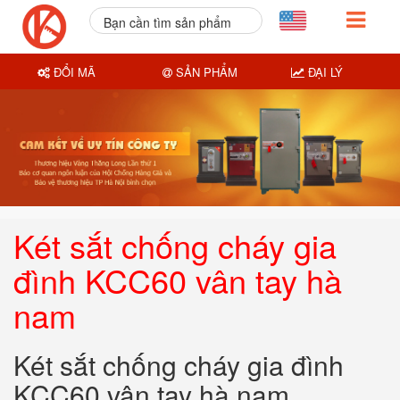
Bạn cần tìm sản phẩm
nào?
ĐỔI MÃ
SẢN PHẨM
ĐẠI LÝ
Két sắt chống cháy gia
đình KCC60 vân tay hà
nam
Két sắt chống cháy gia đình
KCC60 vân tay hà nam