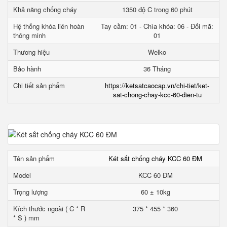
Khả năng chống cháy
1350 độ C trong 60 phút
Hệ thống khóa liên hoàn
Tay cầm: 01 - Chìa khóa: 06 - Đổi mã:
thông minh
01
Thương hiệu
Welko
Bảo hành
36 Tháng
Chi tiết sản phẩm
https://ketsatcaocap.vn/chi-tiet/ket-
sat-chong-chay-kcc-60-dien-tu
Tên sản phẩm
Két sắt chống cháy KCC 60 ĐM
Model
KCC 60 ĐM
Trọng lượng
60 ± 10kg
Kích thước ngoài ( C * R
375 * 455 * 360
* S ) mm