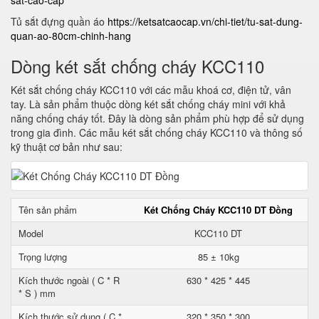
sat-cao-cap
Tủ sắt đựng quần áo
https://ketsatcaocap.vn/chi-tiet/tu-sat-dung-
quan-ao-80cm-chinh-hang
Dòng két sắt chống cháy KCC110
Két sắt chống cháy KCC110 với các mẫu khoá cơ, điện tử, vân
tay. Là sản phẩm thuộc dòng két sắt chống cháy mini với khả
năng chống cháy tốt. Đây là dòng sản phẩm phù hợp để sử dụng
trong gia đình. Các mẫu két sắt chống cháy KCC110 và thông số
kỹ thuật cơ bản như sau:
Tên sản phẩm
Két Chống Cháy KCC110 DT Đồng
Model
KCC110 DT
Trọng lượng
85 ± 10kg
Kích thước ngoài ( C * R
630 * 425 * 445
* S ) mm
Kích thước sử dụng ( C *
320 * 350 * 300