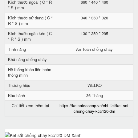
Kích thước ngoài ( C * R
660 * 440 * 460
* S ) mm
Kích thước sử dụng ( C *
340 * 350 * 320
R * S ) mm
Kích thước ngăn kéo ( C
130 * 350 * 295
* R * S ) mm
Tính năng
An Toàn chống cháy
Khả năng chống cháy
Hệ thống khóa liên hoàn
thông minh
Thương hiệu
WELKO
Bảo hành
36 Tháng
Chi tiết xem thêm tại
https://ketsatcaocap.vn/chi-tiet/ket-sat-
chong-chay-kcc120-dm