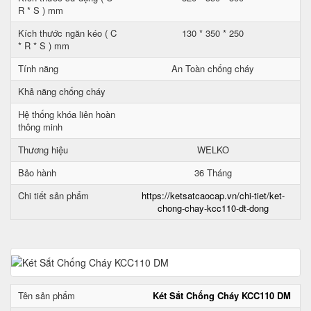
R * S ) mm
Kích thước ngăn kéo ( C
130 * 350 * 250
* R * S ) mm
Tính năng
An Toàn chống cháy
Khả năng chống cháy
Hệ thống khóa liên hoàn
thông minh
Thương hiệu
WELKO
Bảo hành
36 Tháng
Chi tiết sản phẩm
https://ketsatcaocap.vn/chi-tiet/ket-
chong-chay-kcc110-dt-dong
Tên sản phẩm
Két Sắt Chống Cháy KCC110 DM