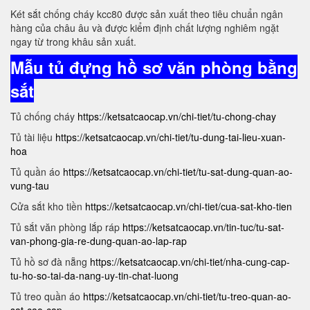
Két sắt chống cháy kcc80 được sản xuất theo tiêu chuẩn ngân
hàng của châu âu và được kiểm định chất lượng nghiêm ngặt
ngay từ trong khâu sản xuất.
Mẫu tủ đựng hồ sơ văn phòng bằng
sắt
Tủ chống cháy
https://ketsatcaocap.vn/chi-tiet/tu-chong-chay
Tủ tài liệu
https://ketsatcaocap.vn/chi-tiet/tu-dung-tai-lieu-xuan-
hoa
Tủ quần áo
https://ketsatcaocap.vn/chi-tiet/tu-sat-dung-quan-ao-
vung-tau
Cửa sắt kho tiền
https://ketsatcaocap.vn/chi-tiet/cua-sat-kho-tien
Tủ sắt văn phòng lắp ráp
https://ketsatcaocap.vn/tin-tuc/tu-sat-
van-phong-gia-re-dung-quan-ao-lap-rap
Tủ hồ sơ đà nẵng
https://ketsatcaocap.vn/chi-tiet/nha-cung-cap-
tu-ho-so-tai-da-nang-uy-tin-chat-luong
Tủ treo quần áo
https://ketsatcaocap.vn/chi-tiet/tu-treo-quan-ao-