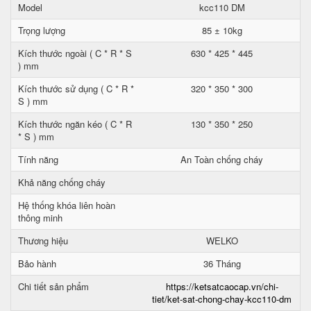
Model
kcc110 DM
Trọng lượng
85 ± 10kg
Kích thước ngoài ( C * R * S
630 * 425 * 445
) mm
Kích thước sử dụng ( C * R *
320 * 350 * 300
S ) mm
Kích thước ngăn kéo ( C * R
130 * 350 * 250
* S ) mm
Tính năng
An Toàn chống cháy
Khả năng chống cháy
Hệ thống khóa liên hoàn
thông minh
Thương hiệu
WELKO
Bảo hành
36 Tháng
Chi tiết sản phẩm
https://ketsatcaocap.vn/chi-
tiet/ket-sat-chong-chay-kcc110-dm