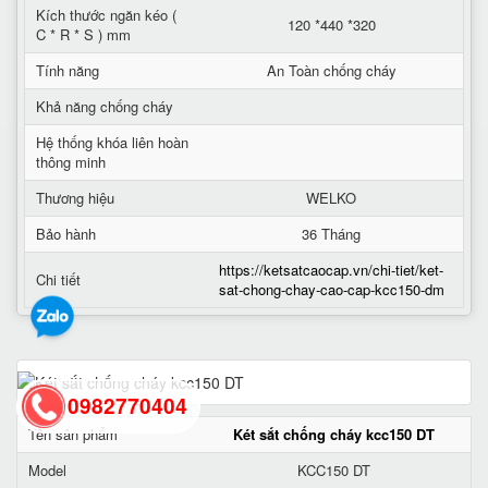
Kích thước ngăn kéo (
120 *440 *320
C * R * S ) mm
Tính năng
An Toàn chống cháy
Khả năng chống cháy
Hệ thống khóa liên hoàn
thông minh
Thương hiệu
WELKO
Bảo hành
36 Tháng
https://ketsatcaocap.vn/chi-tiet/ket-
Chi tiết
sat-chong-chay-cao-cap-kcc150-dm
0982770404
Tên sản phẩm
Két sắt chống cháy kcc150 DT
Model
KCC150 DT
back