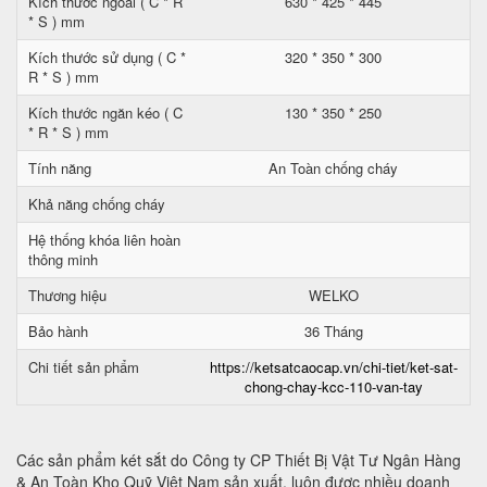
Kích thước ngoài ( C * R
630 * 425 * 445
* S ) mm
Kích thước sử dụng ( C *
320 * 350 * 300
R * S ) mm
Kích thước ngăn kéo ( C
130 * 350 * 250
* R * S ) mm
Tính năng
An Toàn chống cháy
Khả năng chống cháy
Hệ thống khóa liên hoàn
thông minh
Thương hiệu
WELKO
Bảo hành
36 Tháng
Chi tiết sản phẩm
https://ketsatcaocap.vn/chi-tiet/ket-sat-
chong-chay-kcc-110-van-tay
Các sản phẩm két sắt do Công ty CP Thiết Bị Vật Tư Ngân Hàng
& An Toàn Kho Quỹ Việt Nam sản xuất, luôn được nhiều doanh