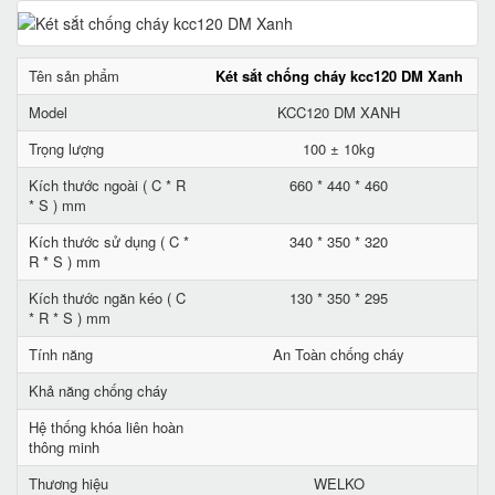
Tên sản phẩm
Két sắt chống cháy kcc120 DM Xanh
Model
KCC120 DM XANH
Trọng lượng
100 ± 10kg
Kích thước ngoài ( C * R
660 * 440 * 460
* S ) mm
Kích thước sử dụng ( C *
340 * 350 * 320
R * S ) mm
Kích thước ngăn kéo ( C
130 * 350 * 295
* R * S ) mm
Tính năng
An Toàn chống cháy
Khả năng chống cháy
Hệ thống khóa liên hoàn
thông minh
Thương hiệu
WELKO