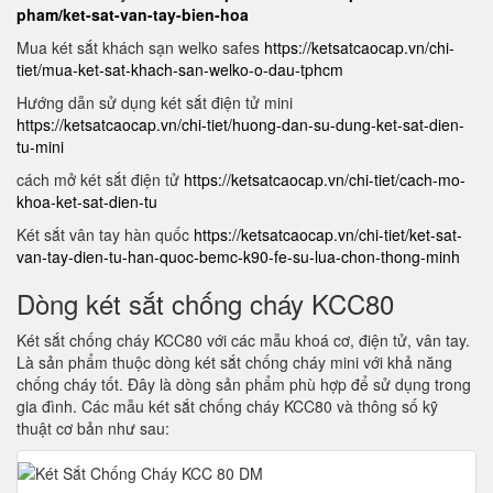
pham/ket-sat-van-tay-bien-hoa
Mua két sắt khách sạn welko safes
https://ketsatcaocap.vn/chi-
tiet/mua-ket-sat-khach-san-welko-o-dau-tphcm
Hướng dẫn sử dụng két sắt điện tử mini
https://ketsatcaocap.vn/chi-tiet/huong-dan-su-dung-ket-sat-dien-
tu-mini
cách mở két sắt điện tử
https://ketsatcaocap.vn/chi-tiet/cach-mo-
khoa-ket-sat-dien-tu
Két sắt vân tay hàn quốc
https://ketsatcaocap.vn/chi-tiet/ket-sat-
van-tay-dien-tu-han-quoc-bemc-k90-fe-su-lua-chon-thong-minh
Dòng két sắt chống cháy KCC80
Két sắt chống cháy KCC80 với các mẫu khoá cơ, điện tử, vân tay.
Là sản phẩm thuộc dòng két sắt chống cháy mini với khả năng
chống cháy tốt. Đây là dòng sản phẩm phù hợp để sử dụng trong
gia đình. Các mẫu két sắt chống cháy KCC80 và thông số kỹ
thuật cơ bản như sau: