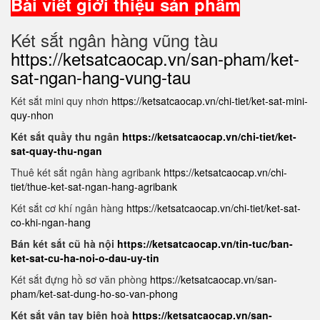
Bài viết giới thiệu sản phẩm
Két sắt ngân hàng vũng tàu
https://ketsatcaocap.vn/san-pham/ket-
sat-ngan-hang-vung-tau
Két sắt mini quy nhơn
https://ketsatcaocap.vn/chi-tiet/ket-sat-mini-
quy-nhon
Két sắt quầy thu ngân
https://ketsatcaocap.vn/chi-tiet/ket-
sat-quay-thu-ngan
Thuê két sắt ngân hàng agribank
https://ketsatcaocap.vn/chi-
tiet/thue-ket-sat-ngan-hang-agribank
Két sắt cơ khí ngân hàng
https://ketsatcaocap.vn/chi-tiet/ket-sat-
co-khi-ngan-hang
Bán két sắt cũ hà nội
https://ketsatcaocap.vn/tin-tuc/ban-
ket-sat-cu-ha-noi-o-dau-uy-tin
Két sắt đựng hồ sơ văn phòng
https://ketsatcaocap.vn/san-
pham/ket-sat-dung-ho-so-van-phong
Két sắt vân tay biên hoà
https://ketsatcaocap.vn/san-