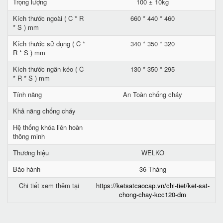
Trọng lượng
100 ± 10kg
Kích thước ngoài ( C * R
660 * 440 * 460
* S ) mm
Kích thước sử dụng ( C *
340 * 350 * 320
R * S ) mm
Kích thước ngăn kéo ( C
130 * 350 * 295
* R * S ) mm
Tính năng
An Toàn chống cháy
Khả năng chống cháy
Hệ thống khóa liên hoàn
thông minh
Thương hiệu
WELKO
Bảo hành
36 Tháng
Chi tiết xem thêm tại
https://ketsatcaocap.vn/chi-tiet/ket-sat-
chong-chay-kcc120-dm