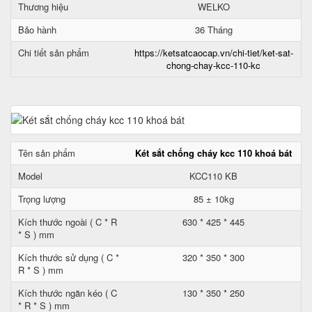
Thương hiệu
WELKO
Bảo hành
36 Tháng
Chi tiết sản phẩm
https://ketsatcaocap.vn/chi-tiet/ket-sat-
chong-chay-kcc-110-kc
Tên sản phẩm
Két sắt chống cháy kcc 110 khoá bát
Model
KCC110 KB
Trọng lượng
85 ± 10kg
Kích thước ngoài ( C * R
630 * 425 * 445
* S ) mm
Kích thước sử dụng ( C *
320 * 350 * 300
R * S ) mm
Kích thước ngăn kéo ( C
130 * 350 * 250
* R * S ) mm