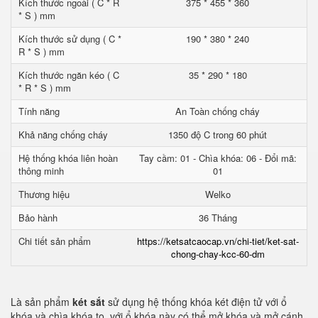
Kích thước ngoài ( C * R
375 * 455 * 360
* S ) mm
Kích thước sử dụng ( C *
190 * 380 * 240
R * S ) mm
Kích thước ngăn kéo ( C
35 * 290 * 180
* R * S ) mm
Tính năng
An Toàn chống cháy
Khả năng chống cháy
1350 độ C trong 60 phút
Hệ thống khóa liên hoàn
Tay cầm: 01 - Chìa khóa: 06 - Đổi mã:
thông minh
01
Thương hiệu
Welko
Bảo hành
36 Tháng
Chi tiết sản phẩm
https://ketsatcaocap.vn/chi-tiet/ket-sat-
chong-chay-kcc-60-dm
Là sản phẩm
két sắt
sử dụng hệ thống khóa két điện tử với ổ
khóa và chìa khóa to. với ổ khóa này có thể mở khóa và mở cánh