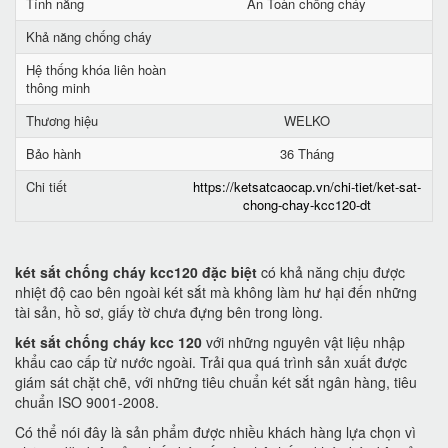
Tính năng
An Toàn chống cháy
Khả năng chống cháy
Hệ thống khóa liên hoàn
thông minh
Thương hiệu
WELKO
Bảo hành
36 Tháng
Chi tiết
https://ketsatcaocap.vn/chi-tiet/ket-sat-
chong-chay-kcc120-dt
két sắt chống cháy kcc120 đặc biệt
có khả năng chịu được
nhiệt độ cao bên ngoài két sắt mà không làm hư hại đến những
tài sản, hồ sơ, giấy tờ chưa đựng bên trong lòng.
két sắt chống cháy kcc 120
với những nguyên vật liệu nhập
khẩu cao cấp từ nước ngoài. Trải qua quá trình sản xuất được
giám sát chặt chẽ, với những tiêu chuẩn két sắt ngân hàng, tiêu
chuẩn ISO 9001-2008.
Có thể nói đây là sản phẩm được nhiều khách hàng lựa chọn vì