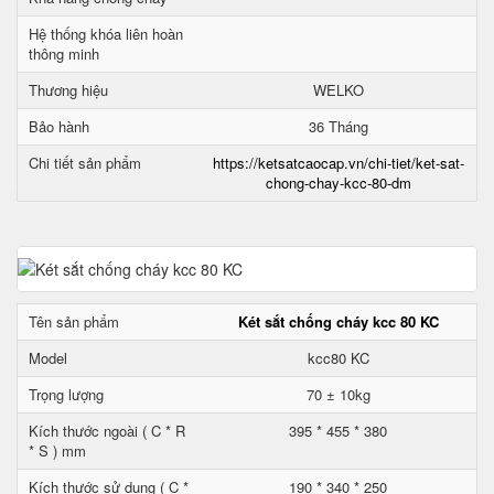
Hệ thống khóa liên hoàn
thông minh
Thương hiệu
WELKO
Bảo hành
36 Tháng
Chi tiết sản phẩm
https://ketsatcaocap.vn/chi-tiet/ket-sat-
chong-chay-kcc-80-dm
Tên sản phẩm
Két sắt chống cháy kcc 80 KC
Model
kcc80 KC
Trọng lượng
70 ± 10kg
Kích thước ngoài ( C * R
395 * 455 * 380
* S ) mm
Kích thước sử dụng ( C *
190 * 340 * 250