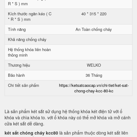
R * S ) mm
Kích thước ngăn kéo ( C
40 * 315 * 220
* R * S ) mm
Tính năng
An Toàn chống cháy
Khả năng chống cháy
Hệ thống khóa liên hoàn
thông minh
Thương hiệu
WELKO
Bảo hành
36 Tháng
Chi tiết sản phẩm
https://ketsatcaocap.vn/chi-tiet/ket-sat-
chong-chay-kcc-80-kc
Là sản phẩm két sắt sử dụng hệ thống khóa két điện tử với ổ
khóa và chìa khóa to. với ổ khóa này có thể mở khóa và mở cánh
cửa két sắt dễ dàng.
két sắt chóng cháy kcc80
là sản phẩm thuộc dòng két sắt liên