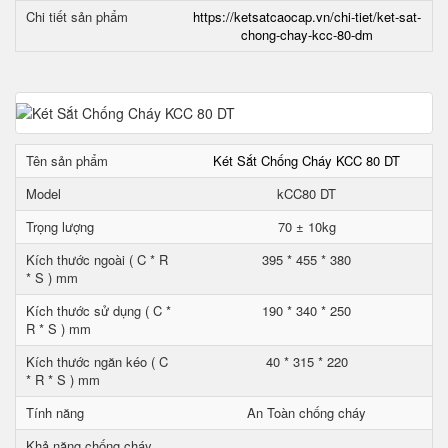
Chi tiết sản phẩm
https://ketsatcaocap.vn/chi-tiet/ket-sat-
chong-chay-kcc-80-dm
Tên sản phẩm
Két Sắt Chống Cháy KCC 80 DT
Model
kCC80 DT
Trọng lượng
70 ± 10kg
Kích thước ngoài ( C * R
395 * 455 * 380
* S ) mm
Kích thước sử dụng ( C *
190 * 340 * 250
R * S ) mm
Kích thước ngăn kéo ( C
40 * 315 * 220
* R * S ) mm
Tính năng
An Toàn chống cháy
Khả năng chống cháy