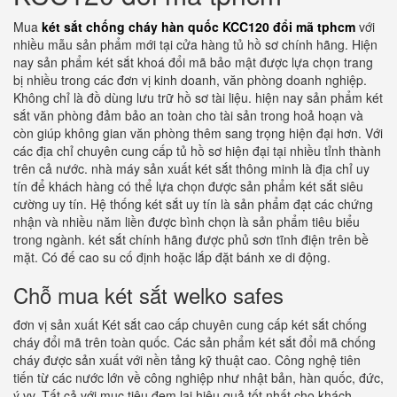
Mua
két sắt chống cháy hàn quốc KCC120 đổi mã tphcm
với
nhiều mẫu sản phẩm mới tại cửa hàng tủ hồ sơ chính hãng. Hiện
nay sản phẩm két sắt khoá đổi mã bảo mật được lựa chọn trang
bị nhiều trong các đơn vị kinh doanh, văn phòng doanh nghiệp.
Không chỉ là đồ dùng lưu trữ hồ sơ tài liệu. hiện nay sản phẩm két
sắt văn phòng đảm bảo an toàn cho tài sản trong hoả hoạn và
còn giúp không gian văn phòng thêm sang trọng hiện đại hơn. Với
các địa chỉ chuyên cung cấp tủ hồ sơ hiện đại tại nhiều tỉnh thành
trên cả nước. nhà máy sản xuất két sắt thông minh là địa chỉ uy
tín để khách hàng có thể lựa chọn được sản phẩm két sắt siêu
cường uy tín. Hệ thống két sắt uy tín là sản phẩm đạt các chứng
nhận và nhiều năm liền được bình chọn là sản phẩm tiêu biểu
trong ngành. két sắt chính hãng được phủ sơn tĩnh điện trên bề
mặt. Có đế cao su cố định hoặc lắp đặt bánh xe di động.
Chỗ mua két sắt welko safes
đơn vị sản xuất Két sắt cao cấp chuyên cung cấp két sắt chống
cháy đổi mã trên toàn quốc. Các sản phẩm két sắt đổi mã chống
cháy được sản xuất với nền tảng kỹ thuật cao. Công nghệ tiên
tiến từ các nước lớn về công nghiệp như nhật bản, hàn quốc, đức,
ý vv. Tất cả với mục tiêu đem lại hiệu quả tốt nhất cho khách