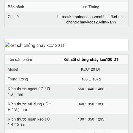
Bảo hành
36 Tháng
Chi tiết
https://ketsatcaocap.vn/chi-tiet/ket-sat-
chong-chay-kcc120-dm-xanh
Tên sản phẩm
Két sắt chống cháy kcc120 DT
Model
KCC120 DT
Trọng lượng
100 ± 10kg
Kích thước ngoài ( C * R
660 * 440 * 460
* S ) mm
Kích thước sử dụng ( C *
340 * 350 * 320
R * S ) mm
Kích thước ngăn kéo ( C
130 * 350 * 295
* R * S ) mm