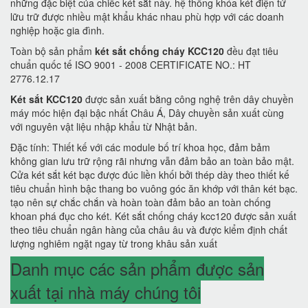
những đặc biệt của chiếc két sắt này. hệ thống khóa két điện tử
lữu trữ được nhiều mật khẩu khác nhau phù hợp với các doanh
nghiệp hoặc gia đình.
Toàn bộ sản phẩm
két sắt chống cháy KCC120
đều đạt tiêu
chuẩn quốc tế ISO 9001 - 2008 CERTIFICATE NO.: HT
2776.12.17
Két sắt KCC120
được sản xuất bằng công nghệ trên dây chuyền
máy móc hiện đại bậc nhất Châu Á, Dây chuyền sản xuất cùng
với nguyên vật liệu nhập khẩu từ Nhật bản.
Đặc tính: Thiết kế với các module bố trí khoa học, đảm bảm
không gian lưu trữ rộng rãi nhưng vẫn đảm bảo an toàn bảo mật.
Cửa két sắt két bạc được đúc liền khối bởi thép dày theo thiết kế
tiêu chuẩn hình bậc thang bo vuông góc ăn khớp với thân két bạc.
tạo nên sự chắc chắn và hoàn toàn đảm bảo an toàn chống
khoan phá đục cho két. Két sắt chống cháy kcc120 được sản xuất
theo tiêu chuẩn ngân hàng của châu âu và được kiểm định chất
lượng nghiêm ngặt ngay từ trong khâu sản xuất
Danh mục các sản phẩm được sản
xuất tại nhà máy chúng tôi