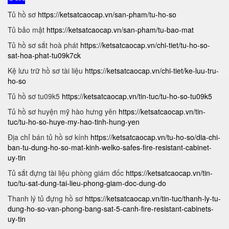
Tủ hồ sơ
https://ketsatcaocap.vn/san-pham/tu-ho-so
Tủ bảo mật
https://ketsatcaocap.vn/san-pham/tu-bao-mat
Tủ hồ sơ sắt hoà phát
https://ketsatcaocap.vn/chi-tiet/tu-ho-so-
sat-hoa-phat-tu09k7ck
Kệ lưu trữ hồ sơ tài liệu
https://ketsatcaocap.vn/chi-tiet/ke-luu-tru-
ho-so
Tủ hồ sơ tu09k5
https://ketsatcaocap.vn/tin-tuc/tu-ho-so-tu09k5
Tủ hồ sơ huyện mỹ hào hưng yên
https://ketsatcaocap.vn/tin-
tuc/tu-ho-so-huye-my-hao-tinh-hung-yen
Địa chỉ bán tủ hồ sơ kính
https://ketsatcaocap.vn/tu-ho-so/dia-chi-
ban-tu-dung-ho-so-mat-kinh-welko-safes-fire-resistant-cabinet-
uy-tin
Tủ sắt đựng tài liệu phòng giám đốc
https://ketsatcaocap.vn/tin-
tuc/tu-sat-dung-tai-lieu-phong-giam-doc-dung-do
Thanh lý tủ đựng hồ sơ
https://ketsatcaocap.vn/tin-tuc/thanh-ly-tu-
dung-ho-so-van-phong-bang-sat-5-canh-fire-resistant-cabinets-
uy-tin