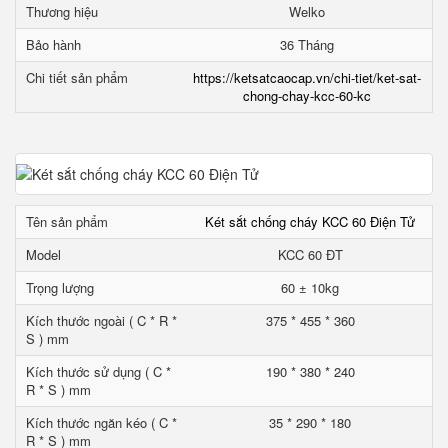
Thương hiệu
Welko
Bảo hành
36 Tháng
Chi tiết sản phẩm
https://ketsatcaocap.vn/chi-tiet/ket-sat-
chong-chay-kcc-60-kc
Tên sản phẩm
Két sắt chống cháy KCC 60 Điện Tử
Model
KCC 60 ĐT
Trọng lượng
60 ± 10kg
Kích thước ngoài ( C * R *
375 * 455 * 360
S ) mm
Kích thước sử dụng ( C *
190 * 380 * 240
R * S ) mm
Kích thước ngăn kéo ( C *
35 * 290 * 180
R * S ) mm