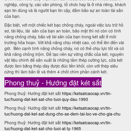
nghiệp, công ty, các văn phòng, tổ chức hay là ở nhà riêng, khách
sạn tin dùng và là người bạn tin cậy, đảm bảo sự an toàn tài sản
của bạn.
Đặc biệt, với một chiếc két bạc chống cháy, ngoài việc lưu trữ hồ
sơ, tài liệu, tài sản của bạn an toàn, bảo mật thì nó còn có tính
năng chống cháy, bảo vệ tài sản của bạn trong két sắt ở môi
trường hỏa hoạn. Với khả năng chịu nhiệt cao, có thể lên đến vài
giờ. Bên cạnh tính năng chống cháy, nó có thể chịu lực tốt và có
khả năng chống trộm. Để tạo nên sự vững chắc của két, nguyên
vật liệu chính để sản xuất là những tấm thép cường lực, cửa két
được làm bằng thép dày được đúc liền khối, còn với thép siêu
cứng thì làm bản lề và thêm 4 chốt chìm phần cánh két.
Phong thuỷ - Hướng đặt két sắt
Phong thuỷ: Hướng đặt két sắt
https://ketsatcaocap.vn/tin-
tuc/huong-dat-ket-sat-cho-tuoi-quy-dau-1993
Phong thuỷ: Hướng đặt két sắt
https://ketsatcaocap.vn/tin-
tuc/huong-dat-ket-sat-dung-cho-se-dem-tai-loc-ve-cho-gia-chu
Phong thuỷ: Hướng đặt két sắt
https://ketsatcaocap.vn/tin-
tuc/huong-dat-ket-sat-cho-tuoi-at-ty-1965