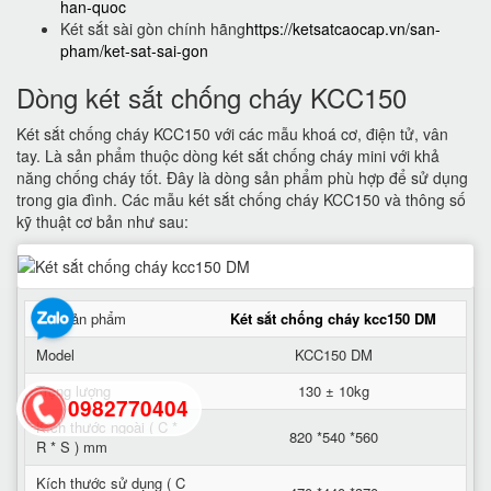
han-quoc
Két sắt sài gòn chính hãng
https://ketsatcaocap.vn/san-
pham/ket-sat-sai-gon
Dòng két sắt chống cháy KCC150
Két sắt chống cháy KCC150 với các mẫu khoá cơ, điện tử, vân
tay. Là sản phẩm thuộc dòng két sắt chống cháy mini với khả
năng chống cháy tốt. Đây là dòng sản phẩm phù hợp để sử dụng
trong gia đình. Các mẫu két sắt chống cháy KCC150 và thông số
kỹ thuật cơ bản như sau:
Tên sản phẩm
Két sắt chống cháy kcc150 DM
Model
KCC150 DM
Trọng lượng
130 ± 10kg
0982770404
Kích thước ngoài ( C *
820 *540 *560
R * S ) mm
back
Kích thước sử dụng ( C