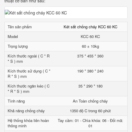
thuật cơ bản như sau:
Tên sản phẩm
Két sắt chống cháy KCC 60 KC
Model
KCC 60 KC
Trọng lượng
60 ± 10kg
Kích thước ngoài ( C * R
375 * 455 * 360
* S ) mm
Kích thước sử dụng ( C *
190 * 380 * 240
R * S ) mm
Kích thước ngăn kéo ( C
35 * 290 * 180
* R * S ) mm
Tính năng
An Toàn chống cháy
Khả năng chống cháy
1350 độ C trong 60 phút
Hệ thống khóa liên hoàn
Tay cầm: 01 - Chìa khóa: 06 - Đổi mã:
thông minh
01