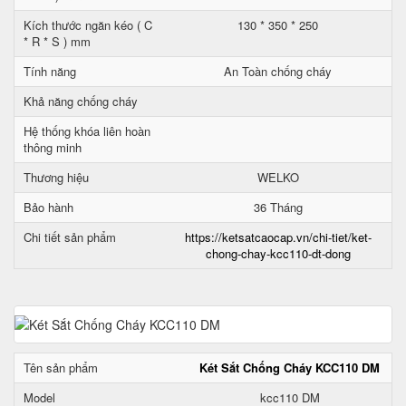
Kích thước ngăn kéo ( C
130 * 350 * 250
* R * S ) mm
Tính năng
An Toàn chống cháy
Khả năng chống cháy
Hệ thống khóa liên hoàn
thông minh
Thương hiệu
WELKO
Bảo hành
36 Tháng
Chi tiết sản phẩm
https://ketsatcaocap.vn/chi-tiet/ket-
chong-chay-kcc110-dt-dong
Tên sản phẩm
Két Sắt Chống Cháy KCC110 DM
Model
kcc110 DM