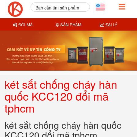
Bạn cần tìm sản phẩm
nào?
ĐỔI MÃ
SẢN PHẨM
ĐẠI LÝ
két sắt chống cháy hàn
quốc KCC120 đổi mã
tphcm
két sắt chống cháy hàn quốc
KCC120 đổi mã tphcm