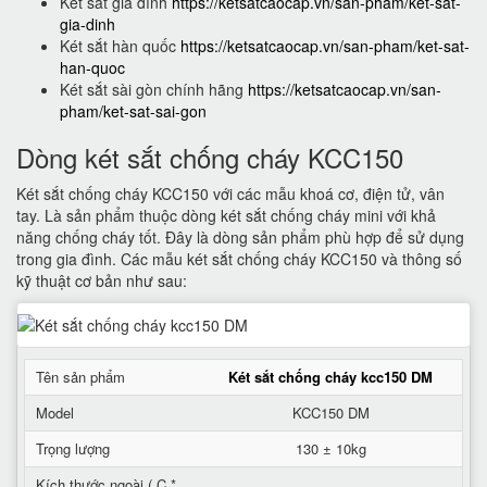
Két sắt gia đình
https://ketsatcaocap.vn/san-pham/ket-sat-
gia-dinh
Két sắt hàn quốc
https://ketsatcaocap.vn/san-pham/ket-sat-
han-quoc
Két sắt sài gòn chính hãng
https://ketsatcaocap.vn/san-
pham/ket-sat-sai-gon
Dòng két sắt chống cháy KCC150
Két sắt chống cháy KCC150 với các mẫu khoá cơ, điện tử, vân
tay. Là sản phẩm thuộc dòng két sắt chống cháy mini với khả
năng chống cháy tốt. Đây là dòng sản phẩm phù hợp để sử dụng
trong gia đình. Các mẫu két sắt chống cháy KCC150 và thông số
kỹ thuật cơ bản như sau:
Tên sản phẩm
Két sắt chống cháy kcc150 DM
Model
KCC150 DM
Trọng lượng
130 ± 10kg
Kích thước ngoài ( C *