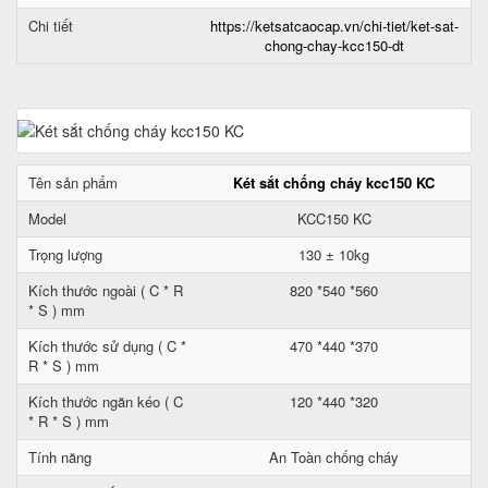
Chi tiết
https://ketsatcaocap.vn/chi-tiet/ket-sat-
chong-chay-kcc150-dt
Tên sản phẩm
Két sắt chống cháy kcc150 KC
Model
KCC150 KC
Trọng lượng
130 ± 10kg
Kích thước ngoài ( C * R
820 *540 *560
* S ) mm
Kích thước sử dụng ( C *
470 *440 *370
R * S ) mm
Kích thước ngăn kéo ( C
120 *440 *320
* R * S ) mm
Tính năng
An Toàn chống cháy