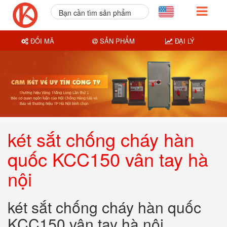
Bạn cần tìm sản phẩm
nào?
ĐỔI MÃ
SẢN PHẨM
ĐẠI LÝ
két sắt chống cháy hàn
quốc KCC150 vân tay hà
nội
két sắt chống cháy hàn quốc
KCC150 vân tay hà nội