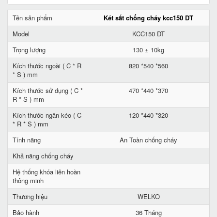
Tên sản phẩm
Két sắt chống cháy kcc150 DT
Model
KCC150 DT
Trọng lượng
130 ± 10kg
Kích thước ngoài ( C * R
820 *540 *560
* S ) mm
Kích thước sử dụng ( C *
470 *440 *370
R * S ) mm
Kích thước ngăn kéo ( C
120 *440 *320
* R * S ) mm
Tính năng
An Toàn chống cháy
Khả năng chống cháy
Hệ thống khóa liên hoàn
thông minh
Thương hiệu
WELKO
Bảo hành
36 Tháng