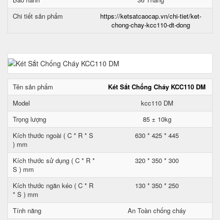
Chi tiết sản phẩm
https://ketsatcaocap.vn/chi-tiet/ket-
chong-chay-kcc110-dt-dong
Tên sản phẩm
Két Sắt Chống Cháy KCC110 DM
Model
kcc110 DM
Trọng lượng
85 ± 10kg
Kích thước ngoài ( C * R * S
630 * 425 * 445
) mm
Kích thước sử dụng ( C * R *
320 * 350 * 300
S ) mm
Kích thước ngăn kéo ( C * R
130 * 350 * 250
* S ) mm
Tính năng
An Toàn chống cháy