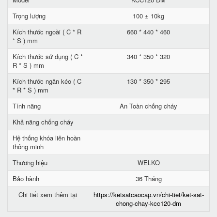
Trọng lượng
100 ± 10kg
Kích thước ngoài ( C * R
660 * 440 * 460
* S ) mm
Kích thước sử dụng ( C *
340 * 350 * 320
R * S ) mm
Kích thước ngăn kéo ( C
130 * 350 * 295
* R * S ) mm
Tính năng
An Toàn chống cháy
Khả năng chống cháy
Hệ thống khóa liên hoàn
thông minh
Thương hiệu
WELKO
Bảo hành
36 Tháng
Chi tiết xem thêm tại
https://ketsatcaocap.vn/chi-tiet/ket-sat-
chong-chay-kcc120-dm