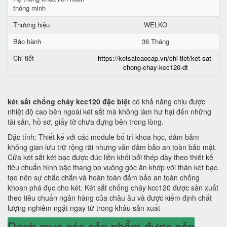
thông minh
Thương hiệu
WELKO
Bảo hành
36 Tháng
Chi tiết
https://ketsatcaocap.vn/chi-tiet/ket-sat-
chong-chay-kcc120-dt
két sắt chống cháy kcc120 đặc biệt
có khả năng chịu được
nhiệt độ cao bên ngoài két sắt mà không làm hư hại đến những
tài sản, hồ sơ, giấy tờ chưa đựng bên trong lòng.
Đặc tính: Thiết kế với các module bố trí khoa học, đảm bảm
không gian lưu trữ rộng rãi nhưng vẫn đảm bảo an toàn bảo mật.
Cửa két sắt két bạc được đúc liền khối bởi thép dày theo thiết kế
tiêu chuẩn hình bậc thang bo vuông góc ăn khớp với thân két bạc.
tạo nên sự chắc chắn và hoàn toàn đảm bảo an toàn chống
khoan phá đục cho két. Két sắt chống cháy kcc120 được sản xuất
theo tiêu chuẩn ngân hàng của châu âu và được kiểm định chất
lượng nghiêm ngặt ngay từ trong khâu sản xuất
Danh mục các sản phẩm được sản