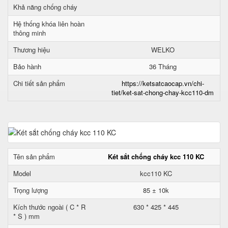
Khả năng chống cháy
Hệ thống khóa liên hoàn
thông minh
Thương hiệu
WELKO
Bảo hành
36 Tháng
Chi tiết sản phẩm
https://ketsatcaocap.vn/chi-
tiet/ket-sat-chong-chay-kcc110-dm
Tên sản phẩm
Két sắt chống cháy kcc 110 KC
Model
kcc110 KC
Trọng lượng
85 ± 10k
Kích thước ngoài ( C * R
630 * 425 * 445
* S ) mm