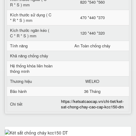
820 *540 *560
R * S ) mm
Kích thước sử dụng ( C
470 *440 *370
* R * S ) mm
Kích thước ngăn kéo (
120 *440 *320
C * R * S ) mm
Tính năng
An Toàn chống cháy
Khả năng chống cháy
Hệ thống khóa liên hoàn
thông minh
Thương hiệu
WELKO
Bảo hành
36 Tháng
https://ketsatcaocap.vn/chi-tiet/ket-
Chi tiết
sat-chong-chay-cao-cap-kcc150-dm