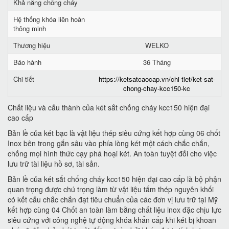
Khả năng chống cháy
Hệ thống khóa liên hoàn
thông minh
Thương hiệu
WELKO
Bảo hành
36 Tháng
Chi tiết
https://ketsatcaocap.vn/chi-tiet/ket-sat-
chong-chay-kcc150-kc
Chất liệu và cấu thành của két sắt chống cháy kcc150 hiện đại
cao cấp
Bản lề của két bạc là vật liệu thép siêu cứng kết hợp cùng 06 chốt
Inox bên trong gắn sâu vào phía lòng két một cách chắc chắn,
chống mọi hình thức cạy phá hoại két. An toàn tuyệt đối cho việc
lưu trữ tài liệu hồ sơ, tài sản.
Bản lề của két sắt chống cháy kcc150 hiện đại cao cấp là bộ phận
quan trọng được chú trọng làm từ vật liệu tấm thép nguyên khối
có kết cấu chắc chắn đạt tiêu chuẩn của các đơn vị lưu trữ tại Mỹ
kết hợp cùng 04 Chốt an toàn làm bằng chất liệu inox đặc chịu lực
siêu cứng với công nghệ tự động khóa khẩn cấp khi két bị khoan