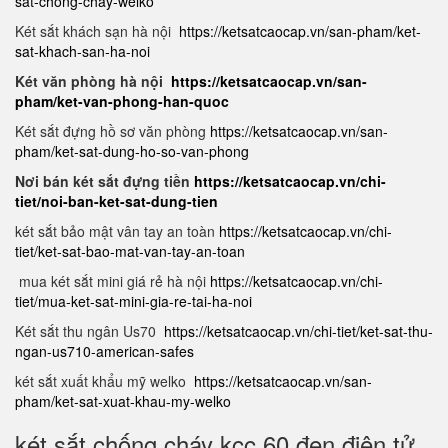
sat-chong-chay-welko
Két sắt khách sạn hà nội
https://ketsatcaocap.vn/san-pham/ket-
sat-khach-san-ha-noi
Két văn phòng hà nội
https://ketsatcaocap.vn/san-
pham/ket-van-phong-han-quoc
Két sắt đựng hồ sơ văn phòng
https://ketsatcaocap.vn/san-
pham/ket-sat-dung-ho-so-van-phong
Nơi bán két sắt đựng tiền
https://ketsatcaocap.vn/chi-
tiet/noi-ban-ket-sat-dung-tien
két sắt bảo mật vân tay an toàn
https://ketsatcaocap.vn/chi-
tiet/ket-sat-bao-mat-van-tay-an-toan
mua két sắt mini giá rẻ hà nội
https://ketsatcaocap.vn/chi-
tiet/mua-ket-sat-mini-gia-re-tai-ha-noi
Két sắt thu ngân Us70
https://ketsatcaocap.vn/chi-tiet/ket-sat-thu-
ngan-us710-american-safes
két sắt xuất khẩu mỹ welko
https://ketsatcaocap.vn/san-
pham/ket-sat-xuat-khau-my-welko
két sắt chống cháy kcc 60 đen điện tử