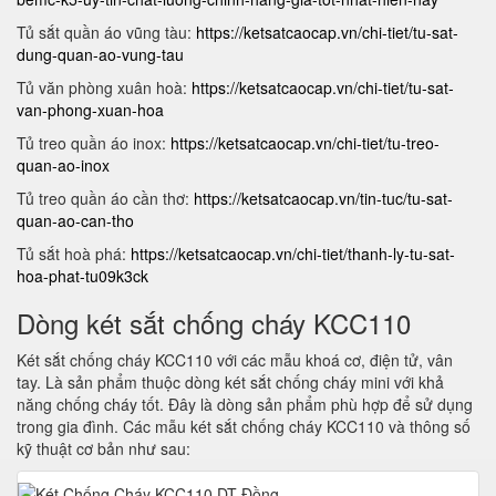
Tủ sắt quần áo vũng tàu:
https://ketsatcaocap.vn/chi-tiet/tu-sat-
dung-quan-ao-vung-tau
Tủ văn phòng xuân hoà:
https://ketsatcaocap.vn/chi-tiet/tu-sat-
van-phong-xuan-hoa
Tủ treo quần áo inox:
https://ketsatcaocap.vn/chi-tiet/tu-treo-
quan-ao-inox
Tủ treo quần áo cần thơ:
https://ketsatcaocap.vn/tin-tuc/tu-sat-
quan-ao-can-tho
Tủ sắt hoà phá:
https://ketsatcaocap.vn/chi-tiet/thanh-ly-tu-sat-
hoa-phat-tu09k3ck
Dòng két sắt chống cháy KCC110
Két sắt chống cháy KCC110 với các mẫu khoá cơ, điện tử, vân
tay. Là sản phẩm thuộc dòng két sắt chống cháy mini với khả
năng chống cháy tốt. Đây là dòng sản phẩm phù hợp để sử dụng
trong gia đình. Các mẫu két sắt chống cháy KCC110 và thông số
kỹ thuật cơ bản như sau: