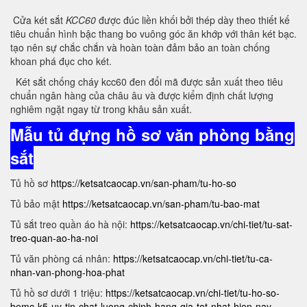
Cửa két sắt
KCC60
được đúc liền khối bởi thép dày theo thiết kế
tiêu chuẩn hình bậc thang bo vuông góc ăn khớp với thân két bạc.
tạo nên sự chắc chắn và hoàn toàn đảm bảo an toàn chống
khoan phá đục cho két.
Két sắt chống cháy kcc60 đen đổi mã được sản xuất theo tiêu
chuẩn ngân hàng của châu âu và được kiểm định chất lượng
nghiêm ngặt ngay từ trong khâu sản xuất.
Mẫu tủ đựng hồ sơ văn phòng bằng
sắt
Tủ hồ sơ
https://ketsatcaocap.vn/san-pham/tu-ho-so
Tủ bảo mật
https://ketsatcaocap.vn/san-pham/tu-bao-mat
Tủ sắt treo quần áo hà nội:
https://ketsatcaocap.vn/chi-tiet/tu-sat-
treo-quan-ao-ha-noi
Tủ văn phòng cá nhân:
https://ketsatcaocap.vn/chi-tiet/tu-ca-
nhan-van-phong-hoa-phat
Tủ hồ sơ dưới 1 triệu:
https://ketsatcaocap.vn/chi-tiet/tu-ho-so-
bemc-k5-uy-tin-chat-luong-chinh-hang-gia-tot-nhat-hien-nay