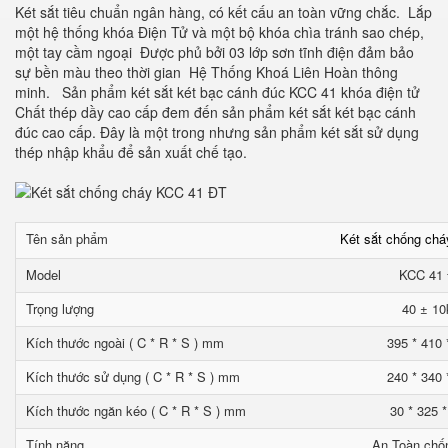
Két sắt tiêu chuẩn ngân hàng, có kết cấu an toàn vững chắc. Lắp
một hệ thống khóa Điện Tử và một bộ khóa chìa tránh sao chép,
một tay cầm ngoại Được phủ bởi 03 lớp sơn tĩnh điện đảm bảo
sự bền màu theo thời gian Hệ Thống Khoá Liên Hoàn thông
minh. Sản phẩm két sắt két bạc cánh đúc KCC 41 khóa điện tử
Chất thép dầy cao cấp đem đến sản phẩm két sắt két bạc cánh
đúc cao cấp. Đây là một trong nhưng sản phẩm két sắt sử dụng
thép nhập khẩu để sản xuất chế tạo.
Tên sản phẩm
Két sắt chống ch
Model
KCC 41
Trọng lượng
40 ± 10
Kích thước ngoài ( C * R * S ) mm
395 * 410 
Kích thước sử dụng ( C * R * S ) mm
240 * 340 
Kích thước ngăn kéo ( C * R * S ) mm
30 * 325 
Tính năng
An Toàn chố