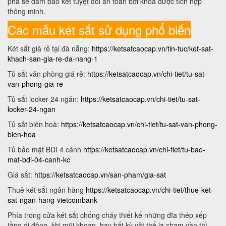
phá sẽ đảm bảo két tuyệt đối an toàn bởi khóa được tích hợp
thông minh.
Các mẫu két sắt sử dụng phổ biến
Két sắt giá rẻ tại đà nẵng:
https://ketsatcaocap.vn/tin-tuc/ket-sat-
khach-san-gia-re-da-nang-1
Tủ sắt văn phòng giá rẻ:
https://ketsatcaocap.vn/chi-tiet/tu-sat-
van-phong-gia-re
Tủ sắt locker 24 ngăn:
https://ketsatcaocap.vn/chi-tiet/tu-sat-
locker-24-ngan
Tủ sắt biên hoà:
https://ketsatcaocap.vn/chi-tiet/tu-sat-van-phong-
bien-hoa
Tủ bảo mật BDI 4 cánh
https://ketsatcaocap.vn/chi-tiet/tu-bao-
mat-bdi-04-canh-kc
Giá sắt:
https://ketsatcaocap.vn/san-pham/gia-sat
Thuê két sắt ngân hàng
https://ketsatcaocap.vn/chi-tiet/thue-ket-
sat-ngan-hang-vietcombank
Phía trong cửa két sắt chống cháy thiết kế những đĩa thép xếp
tầng di động, khi mũi khoan, hay bất kỳ vật thể lạ chạm vào thì