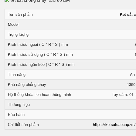
Tên sản phẩm
Két sắt 
Model
Trọng lượng
Kích thước ngoài ( C * R * S ) mm
Kích thước sử dụng ( C * R * S ) mm
Kích thước ngăn kéo ( C * R * S ) mm
Tính năng
An 
Khả năng chống cháy
1350
Hệ thống khóa liên hoàn thông minh
Tay cầm: 01 -
Thương hiệu
Bảo hành
Chi tiết sản phẩm
https://ketsatcaocap.vn/