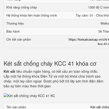
Khả năng chống cháy
1350 độ C tron
Hệ thống khóa liên hoàn thông minh
Tay cầm: 01 - Chìa khó
Thương hiệu
Welk
Bảo hành
36 Thá
Chi tiết sản phẩm
https://ketsatcaocap.vn/chi-
kcc-41-
Két sắt chống cháy KCC 41 khóa cơ
Két sắt
tiêu chuẩn ngân hàng, có kết cấu an toàn vững chắc.
Lắp một hệ thống khóa Điện Tử và một bộ khóa chìa tránh sao
chép, một tay cầm ngoại Được phủ bởi 03 lớp sơn tĩnh điện đảm
bảo sự bền màu theo thời gian
Tên sản phẩm
Két sắt chố