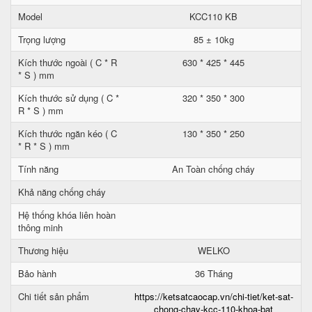
Model
KCC110 KB
Trọng lượng
85 ± 10kg
Kích thước ngoài ( C * R
630 * 425 * 445
* S ) mm
Kích thước sử dụng ( C *
320 * 350 * 300
R * S ) mm
Kích thước ngăn kéo ( C
130 * 350 * 250
* R * S ) mm
Tính năng
An Toàn chống cháy
Khả năng chống cháy
Hệ thống khóa liên hoàn
thông minh
Thương hiệu
WELKO
Bảo hành
36 Tháng
Chi tiết sản phẩm
https://ketsatcaocap.vn/chi-tiet/ket-sat-
chong-chay-kcc-110-khoa-bat