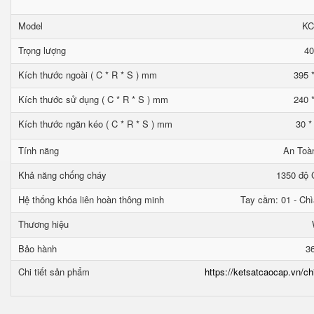
Model
KC
Trọng lượng
40
Kích thước ngoài ( C * R * S ) mm
395 
Kích thước sử dụng ( C * R * S ) mm
240 
Kích thước ngăn kéo ( C * R * S ) mm
30 *
Tính năng
An Toà
Khả năng chống cháy
1350 độ C
Hệ thống khóa liên hoàn thông minh
Tay cầm: 01 - Chì
Thương hiệu
Bảo hành
3
Chi tiết sản phẩm
https://ketsatcaocap.vn/ch