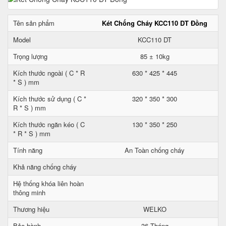
Tên sản phẩm
Két Chống Cháy KCC110 DT Đồng
Model
KCC110 DT
Trọng lượng
85 ± 10kg
Kích thước ngoài ( C * R
630 * 425 * 445
* S ) mm
Kích thước sử dụng ( C *
320 * 350 * 300
R * S ) mm
Kích thước ngăn kéo ( C
130 * 350 * 250
* R * S ) mm
Tính năng
An Toàn chống cháy
Khả năng chống cháy
Hệ thống khóa liên hoàn
thông minh
Thương hiệu
WELKO
Bảo hành
36 Tháng