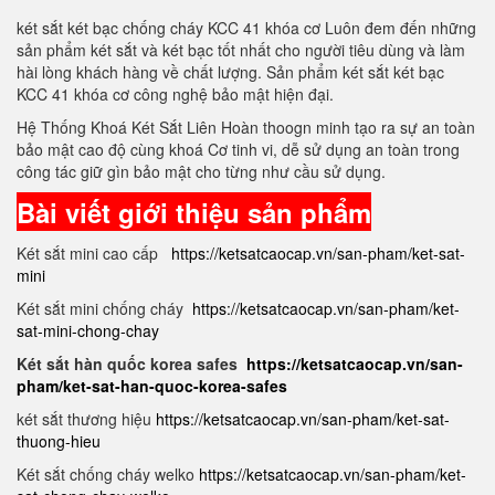
két sắt két bạc chống cháy KCC 41 khóa cơ Luôn đem đến những
sản phẩm két sắt và két bạc tốt nhất cho người tiêu dùng và làm
hài lòng khách hàng về chất lượng. Sản phẩm két sắt két bạc
KCC 41 khóa cơ công nghệ bảo mật hiện đại.
Hệ Thống Khoá Két Sắt Liên Hoàn thoogn minh tạo ra sự an toàn
bảo mật cao độ cùng khoá Cơ tinh vi, dễ sử dụng an toàn trong
công tác giữ gìn bảo mật cho từng như cầu sử dụng.
Bài viết giới thiệu sản phẩm
Két sắt mini cao cấp
https://ketsatcaocap.vn/san-pham/ket-sat-
mini
Két sắt mini chống cháy
https://ketsatcaocap.vn/san-pham/ket-
sat-mini-chong-chay
Két sắt hàn quốc korea safes
https://ketsatcaocap.vn/san-
pham/ket-sat-han-quoc-korea-safes
két sắt thương hiệu
https://ketsatcaocap.vn/san-pham/ket-sat-
thuong-hieu
Két sắt chống cháy welko
https://ketsatcaocap.vn/san-pham/ket-