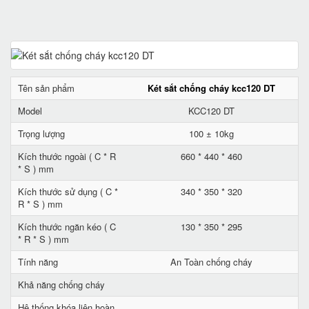
Tên sản phẩm
Két sắt chống cháy kcc120 DT
Model
KCC120 DT
Trọng lượng
100 ± 10kg
Kích thước ngoài ( C * R
660 * 440 * 460
* S ) mm
Kích thước sử dụng ( C *
340 * 350 * 320
R * S ) mm
Kích thước ngăn kéo ( C
130 * 350 * 295
* R * S ) mm
Tính năng
An Toàn chống cháy
Khả năng chống cháy
Hệ thống khóa liên hoàn