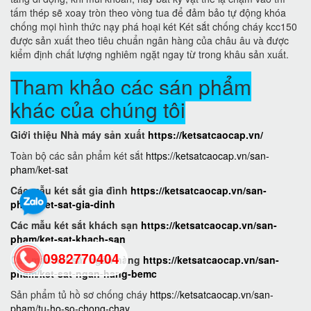
tấm thép sẽ xoay tròn theo vòng tua để đảm bảo tự động khóa
chống mọi hình thức nạy phá hoại két Két sắt chống cháy kcc150
được sản xuất theo tiêu chuẩn ngân hàng của châu âu và được
kiểm định chất lượng nghiêm ngặt ngay từ trong khâu sản xuất.
Tham khảo các sán phẩm
khác của chúng tôi
Giới thiệu Nhà máy sản xuất
https://ketsatcaocap.vn/
Toàn bộ các sản phẩm két sắt
https://ketsatcaocap.vn/san-
pham/ket-sat
Các mẫu két sắt gia đình
https://ketsatcaocap.vn/san-
pham/ket-sat-gia-dinh
Các mẫu két sắt khách sạn
https://ketsatcaocap.vn/san-
pham/ket-sat-khach-san
0982770404
Các mẫu két sắt ngân hàng
https://ketsatcaocap.vn/san-
pham/ket-sat-ngan-hang-bemc
Sản phẩm tủ hồ sơ chống cháy
https://ketsatcaocap.vn/san-
back
pham/tu-ho-so-chong-chay