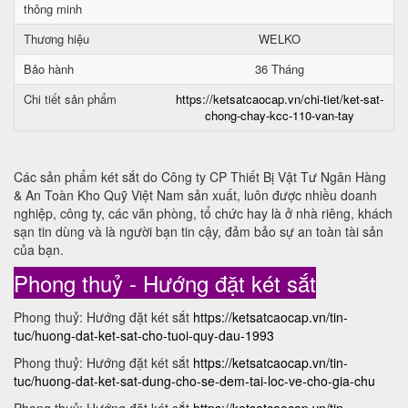
thông minh
Thương hiệu
WELKO
Bảo hành
36 Tháng
Chi tiết sản phẩm
https://ketsatcaocap.vn/chi-tiet/ket-sat-
chong-chay-kcc-110-van-tay
Các sản phẩm két sắt do Công ty CP Thiết Bị Vật Tư Ngân Hàng
& An Toàn Kho Quỹ Việt Nam sản xuất, luôn được nhiều doanh
nghiệp, công ty, các văn phòng, tổ chức hay là ở nhà riêng, khách
sạn tin dùng và là người bạn tin cậy, đảm bảo sự an toàn tài sản
của bạn.
Phong thuỷ - Hướng đặt két sắt
Phong thuỷ: Hướng đặt két sắt
https://ketsatcaocap.vn/tin-
tuc/huong-dat-ket-sat-cho-tuoi-quy-dau-1993
Phong thuỷ: Hướng đặt két sắt
https://ketsatcaocap.vn/tin-
tuc/huong-dat-ket-sat-dung-cho-se-dem-tai-loc-ve-cho-gia-chu