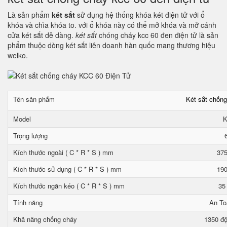
Là sản phẩm
két sắt
sử dụng hệ thống khóa két điện tử với ổ
khóa và chìa khóa to. với ổ khóa này có thể mở khóa và mở cánh
cửa két sắt dễ dàng.
két sắt
chóng cháy kcc 60 đen điện tử là sản
phẩm thuộc dòng két sắt liên doanh hàn quốc mang thương hiệu
welko.
Tên sản phẩm
Két sắt chốn
Model
K
Trọng lượng
Kích thước ngoài ( C * R * S ) mm
375
Kích thước sử dụng ( C * R * S ) mm
190
Kích thước ngăn kéo ( C * R * S ) mm
35
Tính năng
An To
Khả năng chống cháy
1350 độ