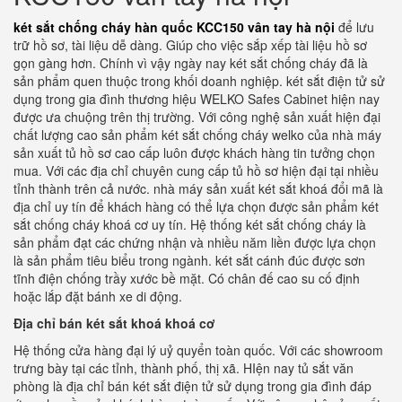
két sắt chống cháy hàn quốc KCC150 vân tay hà nội
để lưu
trữ hồ sơ, tài liệu dễ dàng. Giúp cho việc sắp xếp tài liệu hồ sơ
gọn gàng hơn. Chính vì vậy ngày nay két sắt chống cháy đã là
sản phẩm quen thuộc trong khối doanh nghiệp. két sắt điện tử sử
dụng trong gia đình thương hiệu WELKO Safes Cabinet hiện nay
được ưa chuộng trên thị trường. Với công nghệ sản xuất hiện đại
chất lượng cao sản phẩm két sắt chống cháy welko của nhà máy
sản xuất tủ hồ sơ cao cấp luôn được khách hàng tin tưởng chọn
mua. Với các địa chỉ chuyên cung cấp tủ hồ sơ hiện đại tại nhiều
tỉnh thành trên cả nước. nhà máy sản xuất két sắt khoá đổi mã là
địa chỉ uy tín để khách hàng có thể lựa chọn được sản phẩm két
sắt chống cháy khoá cơ uy tín. Hệ thống két sắt chống cháy là
sản phẩm đạt các chứng nhận và nhiều năm liền được lựa chọn
là sản phẩm tiêu biểu trong ngành. két sắt cánh đúc được sơn
tĩnh điện chống trầy xước bề mặt. Có chân đế cao su cố định
hoặc lắp đặt bánh xe di động.
Địa chỉ bán két sắt khoá khoá cơ
Hệ thống cửa hàng đại lý uỷ quyển toàn quốc. Với các showroom
trưng bày tại các tỉnh, thành phố, thị xã. HIện nay tủ sắt văn
phòng là địa chỉ bán két sắt điện tử sử dụng trong gia đình đáp