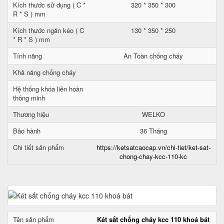
Kích thước sử dụng ( C *
320 * 350 * 300
R * S ) mm
Kích thước ngăn kéo ( C
130 * 350 * 250
* R * S ) mm
Tính năng
An Toàn chống cháy
Khả năng chống cháy
Hệ thống khóa liên hoàn
thông minh
Thương hiệu
WELKO
Bảo hành
36 Tháng
Chi tiết sản phẩm
https://ketsatcaocap.vn/chi-tiet/ket-sat-
chong-chay-kcc-110-kc
Tên sản phẩm
Két sắt chống cháy kcc 110 khoá bát