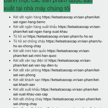
xuất tại nhà máy chúng tôi
Két sắt ngân hàng
https://ketsatcaocap.vn/san-pham/ket-
sat-ngan-hang-bemc
Két sắt ngân hàng xuất khẩu
https://ketsatcaocap.vn/san-
pham/ket-sat-ngan-hang-xuat-khau
Tủ hồ sơ
https://ketsatcaocap.vn/san-pham/tu-ho-so
Tủ hồ sơ chống cháy
https://ketsatcaocap.vn/san-pham/tu-
ho-so-chong-chay
Két sắt mini hàn quốc
https://ketsatcaocap.vn/san-
pham/ket-sat-mini-han-quoc
Két sắt vân tay điện tử
https://ketsatcaocap.vn/san-
pham/ket-sat-van-tay-dien-tu
Két sắt văn phòng
https://ketsatcaocap.vn/san-pham/ket-
sat-van-phong
Két sắt khách sạn
https://ketsatcaocap.vn/san-pham/ket-
sat-khach-san
Két sắt xuất khẩu
https://ketsatcaocap.vn/san-pham/ket-
sat-xuat-khau-cao-cap
Két sắt chống cháy
https://ketsatcaocap.vn/san-pham/ket-
sat-chong-chay