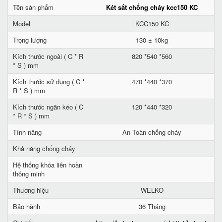
Tên sản phẩm
Két sắt chống cháy kcc150 KC
Model
KCC150 KC
Trọng lượng
130 ± 10kg
Kích thước ngoài ( C * R
820 *540 *560
* S ) mm
Kích thước sử dụng ( C *
470 *440 *370
R * S ) mm
Kích thước ngăn kéo ( C
120 *440 *320
* R * S ) mm
Tính năng
An Toàn chống cháy
Khả năng chống cháy
Hệ thống khóa liên hoàn
thông minh
Thương hiệu
WELKO
Bảo hành
36 Tháng