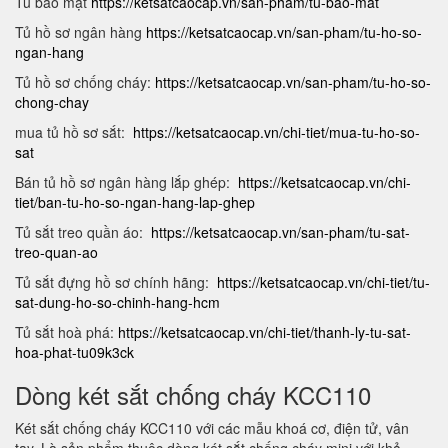
Tủ bảo mật
https://ketsatcaocap.vn/san-pham/tu-bao-mat
Tủ hồ sơ ngân hàng
https://ketsatcaocap.vn/san-pham/tu-ho-so-
ngan-hang
Tủ hồ sơ chống cháy:
https://ketsatcaocap.vn/san-pham/tu-ho-so-
chong-chay
mua tủ hồ sơ sắt:
https://ketsatcaocap.vn/chi-tiet/mua-tu-ho-so-
sat
Bán tủ hồ sơ ngân hàng lắp ghép:
https://ketsatcaocap.vn/chi-
tiet/ban-tu-ho-so-ngan-hang-lap-ghep
Tủ sắt treo quần áo:
https://ketsatcaocap.vn/san-pham/tu-sat-
treo-quan-ao
Tủ sắt đựng hồ sơ chính hãng:
https://ketsatcaocap.vn/chi-tiet/tu-
sat-dung-ho-so-chinh-hang-hcm
Tủ sắt hoà phá:
https://ketsatcaocap.vn/chi-tiet/thanh-ly-tu-sat-
hoa-phat-tu09k3ck
Dòng két sắt chống cháy KCC110
Két sắt chống cháy KCC110 với các mẫu khoá cơ, điện tử, vân