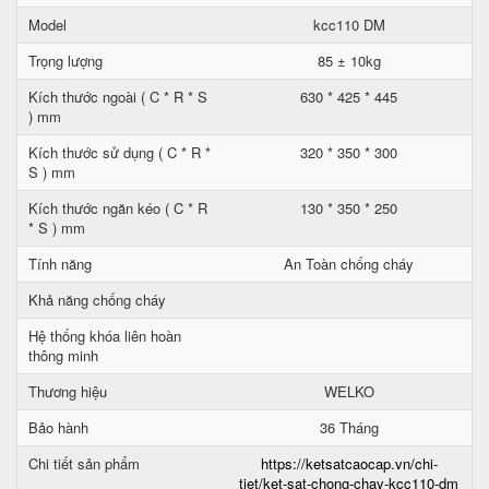
Model
kcc110 DM
Trọng lượng
85 ± 10kg
Kích thước ngoài ( C * R * S
630 * 425 * 445
) mm
Kích thước sử dụng ( C * R *
320 * 350 * 300
S ) mm
Kích thước ngăn kéo ( C * R
130 * 350 * 250
* S ) mm
Tính năng
An Toàn chống cháy
Khả năng chống cháy
Hệ thống khóa liên hoàn
thông minh
Thương hiệu
WELKO
Bảo hành
36 Tháng
Chi tiết sản phẩm
https://ketsatcaocap.vn/chi-
tiet/ket-sat-chong-chay-kcc110-dm