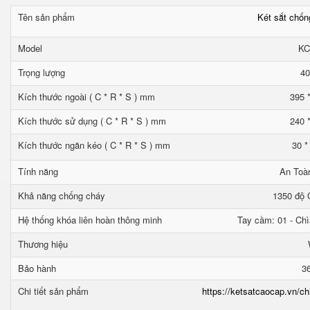
Tên sản phẩm
Két sắt chố
Model
KC
Trọng lượng
40
Kích thước ngoài ( C * R * S ) mm
395 
Kích thước sử dụng ( C * R * S ) mm
240 
Kích thước ngăn kéo ( C * R * S ) mm
30 *
Tính năng
An Toà
Khả năng chống cháy
1350 độ C
Hệ thống khóa liên hoàn thông minh
Tay cầm: 01 - Chì
Thương hiệu
Bảo hành
3
Chi tiết sản phẩm
https://ketsatcaocap.vn/ch