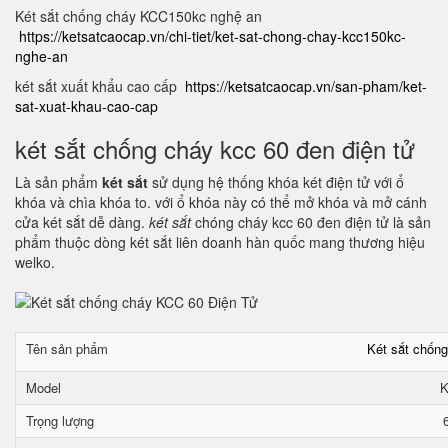
Két sắt chống cháy KCC150kc nghệ an
https://ketsatcaocap.vn/chi-tiet/ket-sat-chong-chay-kcc150kc-
nghe-an
két sắt xuất khẩu cao cấp
https://ketsatcaocap.vn/san-pham/ket-
sat-xuat-khau-cao-cap
két sắt chống cháy kcc 60 đen điện tử
Là sản phẩm
két sắt
sử dụng hệ thống khóa két điện tử với ổ
khóa và chìa khóa to. với ổ khóa này có thể mở khóa và mở cánh
cửa két sắt dễ dàng.
két sắt
chóng cháy kcc 60 đen điện tử là sản
phẩm thuộc dòng két sắt liên doanh hàn quốc mang thương hiệu
welko.
Tên sản phẩm
Két sắt chốn
Model
K
Trọng lượng