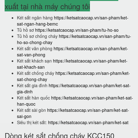
xuất tại nhà máy chúng tôi
Két sắt ngân hàng
https://ketsatcaocap.vn/san-pham/ket-
sat-ngan-hang-bemc
Tủ hồ sơ
https://ketsatcaocap.vn/san-pham/tu-ho-so
Tủ hồ sơ chống cháy
https://ketsatcaocap.vn/san-pham/tu-
ho-so-chong-chay
Két sắt văn phòng
https://ketsatcaocap.vn/san-pham/ket-
sat-van-phong
Két sắt khách sạn
https://ketsatcaocap.vn/san-pham/ket-
sat-khach-san
Két sắt chống cháy
https://ketsatcaocap.vn/san-pham/ket-
sat-chong-chay
Két sắt gia đình
https://ketsatcaocap.vn/san-pham/ket-sat-
gia-dinh
Két sắt hàn quốc
https://ketsatcaocap.vn/san-pham/ket-sat-
han-quoc
Két sắt sài gòn
https://ketsatcaocap.vn/san-pham/ket-sat-
sai-gon
Siêu thị két sắt:
https://ketsatcaocap.vn/san-pham/ket-sat
Dòng két sắt chống cháy KCC150