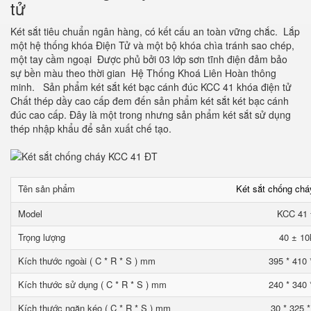
tử
Két sắt tiêu chuẩn ngân hàng, có kết cấu an toàn vững chắc. Lắp
một hệ thống khóa Điện Tử và một bộ khóa chìa tránh sao chép,
một tay cầm ngoại Được phủ bởi 03 lớp sơn tĩnh điện đảm bảo
sự bền màu theo thời gian Hệ Thống Khoá Liên Hoàn thông
minh. Sản phẩm két sắt két bạc cánh đúc KCC 41 khóa điện tử
Chất thép dầy cao cấp đem đến sản phẩm két sắt két bạc cánh
đúc cao cấp. Đây là một trong nhưng sản phẩm két sắt sử dụng
thép nhập khẩu để sản xuất chế tạo.
Tên sản phẩm
Két sắt chống ch
Model
KCC 41
Trọng lượng
40 ± 10
Kích thước ngoài ( C * R * S ) mm
395 * 410 
Kích thước sử dụng ( C * R * S ) mm
240 * 340 
Kích thước ngăn kéo ( C * R * S ) mm
30 * 325 