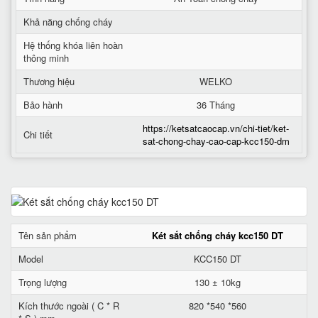
Khả năng chống cháy
Hệ thống khóa liên hoàn
thông minh
Thương hiệu
WELKO
Bảo hành
36 Tháng
https://ketsatcaocap.vn/chi-tiet/ket-
Chi tiết
sat-chong-chay-cao-cap-kcc150-dm
Tên sản phẩm
Két sắt chống cháy kcc150 DT
Model
KCC150 DT
Trọng lượng
130 ± 10kg
Kích thước ngoài ( C * R
820 *540 *560