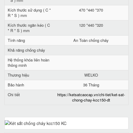
* S ) mm
Kích thước sử dụng ( C *
470 *440 *370
R * S ) mm
Kích thước ngăn kéo ( C
120 *440 *320
* R * S ) mm
Tính năng
An Toàn chống cháy
Khả năng chống cháy
Hệ thống khóa liên hoàn
thông minh
Thương hiệu
WELKO
Bảo hành
36 Tháng
Chi tiết
https://ketsatcaocap.vn/chi-tiet/ket-sat-
chong-chay-kcc150-dt