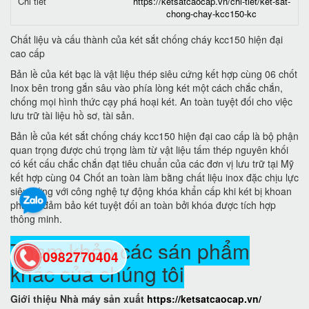
Chi tiết
https://ketsatcaocap.vn/chi-tiet/ket-sat-
chong-chay-kcc150-kc
Chất liệu và cấu thành của két sắt chống cháy kcc150 hiện đại
cao cấp
Bản lề của két bạc là vật liệu thép siêu cứng kết hợp cùng 06 chốt
Inox bên trong gắn sâu vào phía lòng két một cách chắc chắn,
chống mọi hình thức cạy phá hoại két. An toàn tuyệt đối cho việc
lưu trữ tài liệu hồ sơ, tài sản.
Bản lề của két sắt chống cháy kcc150 hiện đại cao cấp là bộ phận
quan trọng được chú trọng làm từ vật liệu tấm thép nguyên khối
có kết cấu chắc chắn đạt tiêu chuẩn của các đơn vị lưu trữ tại Mỹ
kết hợp cùng 04 Chốt an toàn làm bằng chất liệu inox đặc chịu lực
siêu cứng với công nghệ tự động khóa khẩn cấp khi két bị khoan
phá sẽ đảm bảo két tuyệt đối an toàn bởi khóa được tích hợp
thông minh.
Tham khảo các sán phẩm
0982770404
khác của chúng tôi
Giới thiệu Nhà máy sản xuất
https://ketsatcaocap.vn/
back