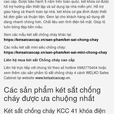
cao cấp. Được bảo hành 5 năm trên toàn quốc. két khóa cơ được
hỗ trợ hướng dẫn thiết lập và sử dụng tại nhà miễn phí. Hỗ trợ
giao hàng và thanh toán tại nhà. két khóa cơ gia đình được thiết
kế đơn giản và thuận tiện. Đem lại cho khách hàng sử dụng dễ
dàng nhanh chóng hơn. Chất liệu sơn tĩnh điện bề mặt. Giúp tủ
luôn bóng đẹp bền mầu.
Xem các mẫu két sắt chống cháy khác tại:
https://ketsatcaocap.vn/san-pham/ket-sat-chong-chay
Các mẫu két sắt mini siêu chống cháy:
https://ketsatcaocap.vn/san-pham/ket-sat-mini-chong-chay
Liên hệ mua két sắt Chống cháy cao cấp
Liên hệ trực tiếp với chúng tôi theo số hotline 0982770404 hoặc
xem thêm các sản phẩm tủ sắt chống cháy 4 cánh WELKO Safes
Cabinet tại website
www.ketsatcaocap.vn
.
Các sản phẩm két sắt chống
cháy được ưa chuộng nhất
Két sắt chống cháy KCC 41 khóa điện