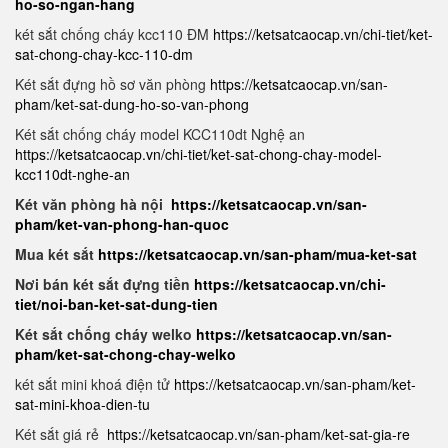
ho-so-ngan-hang
két sắt chống cháy kcc110 ĐM
https://ketsatcaocap.vn/chi-tiet/ket-
sat-chong-chay-kcc-110-dm
Két sắt đựng hồ sơ văn phòng
https://ketsatcaocap.vn/san-
pham/ket-sat-dung-ho-so-van-phong
Két sắt chống cháy model KCC110dt Nghệ an
https://ketsatcaocap.vn/chi-tiet/ket-sat-chong-chay-model-
kcc110dt-nghe-an
Két văn phòng hà nội
https://ketsatcaocap.vn/san-
pham/ket-van-phong-han-quoc
Mua két sắt
https://ketsatcaocap.vn/san-pham/mua-ket-sat
Nơi bán két sắt đựng tiền
https://ketsatcaocap.vn/chi-
tiet/noi-ban-ket-sat-dung-tien
Két sắt chống cháy welko
https://ketsatcaocap.vn/san-
pham/ket-sat-chong-chay-welko
két sắt mini khoá điện tử
https://ketsatcaocap.vn/san-pham/ket-
sat-mini-khoa-dien-tu
Két sắt giá rẻ
https://ketsatcaocap.vn/san-pham/ket-sat-gia-re