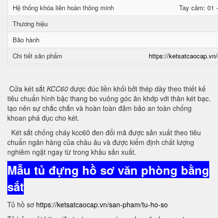
Hệ thống khóa liên hoàn thông minh
Tay cầm: 01 -
Thương hiệu
Bảo hành
Chi tiết sản phẩm
https://ketsatcaocap.vn/
Cửa két sắt
KCC60
được đúc liền khối bởi thép dày theo thiết kế
tiêu chuẩn hình bậc thang bo vuông góc ăn khớp với thân két bạc.
tạo nên sự chắc chắn và hoàn toàn đảm bảo an toàn chống
khoan phá đục cho két.
Két sắt chống cháy kcc60 đen đổi mã được sản xuất theo tiêu
chuẩn ngân hàng của châu âu và được kiểm định chất lượng
nghiêm ngặt ngay từ trong khâu sản xuất.
Mẫu tủ đựng hồ sơ văn phòng bằng
sắt
Tủ hồ sơ
https://ketsatcaocap.vn/san-pham/tu-ho-so