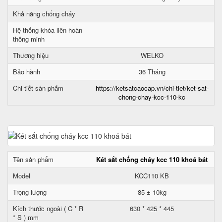
Khả năng chống cháy
Hệ thống khóa liên hoàn
thông minh
Thương hiệu
WELKO
Bảo hành
36 Tháng
Chi tiết sản phẩm
https://ketsatcaocap.vn/chi-tiet/ket-sat-
chong-chay-kcc-110-kc
Tên sản phẩm
Két sắt chống cháy kcc 110 khoá bát
Model
KCC110 KB
Trọng lượng
85 ± 10kg
Kích thước ngoài ( C * R
630 * 425 * 445
* S ) mm