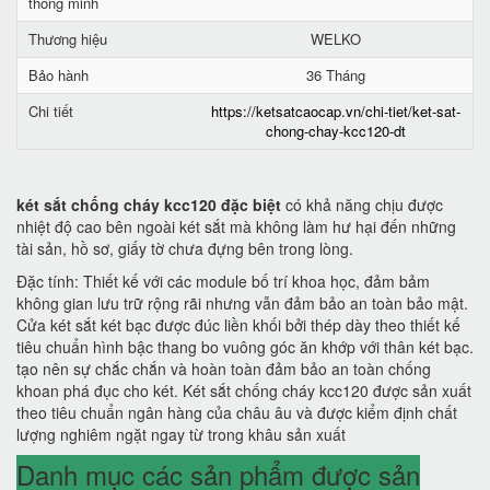
thông minh
Thương hiệu
WELKO
Bảo hành
36 Tháng
Chi tiết
https://ketsatcaocap.vn/chi-tiet/ket-sat-
chong-chay-kcc120-dt
két sắt chống cháy kcc120 đặc biệt
có khả năng chịu được
nhiệt độ cao bên ngoài két sắt mà không làm hư hại đến những
tài sản, hồ sơ, giấy tờ chưa đựng bên trong lòng.
Đặc tính: Thiết kế với các module bố trí khoa học, đảm bảm
không gian lưu trữ rộng rãi nhưng vẫn đảm bảo an toàn bảo mật.
Cửa két sắt két bạc được đúc liền khối bởi thép dày theo thiết kế
tiêu chuẩn hình bậc thang bo vuông góc ăn khớp với thân két bạc.
tạo nên sự chắc chắn và hoàn toàn đảm bảo an toàn chống
khoan phá đục cho két. Két sắt chống cháy kcc120 được sản xuất
theo tiêu chuẩn ngân hàng của châu âu và được kiểm định chất
lượng nghiêm ngặt ngay từ trong khâu sản xuất
Danh mục các sản phẩm được sản