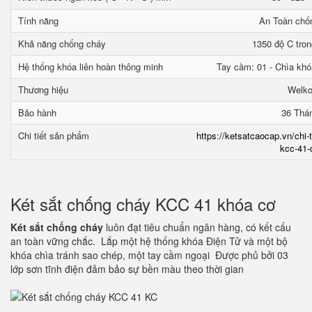
Tính năng
An Toàn chố
Khả năng chống cháy
1350 độ C tron
Hệ thống khóa liên hoàn thông minh
Tay cầm: 01 - Chìa khó
Thương hiệu
Welk
Bảo hành
36 Thá
Chi tiết sản phẩm
https://ketsatcaocap.vn/chi-
kcc-41-
Két sắt chống cháy KCC 41 khóa cơ
Két sắt chống cháy
luôn đạt tiêu chuẩn ngân hàng, có kết cấu
an toàn vững chắc. Lắp một hệ thống khóa Điện Tử và một bộ
khóa chìa tránh sao chép, một tay cầm ngoại Được phủ bởi 03
lớp sơn tĩnh điện đảm bảo sự bền màu theo thời gian