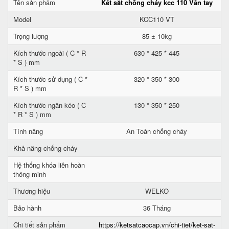
Tên sản phẩm
Két sắt chống cháy kcc 110 Vân tay
Model
KCC110 VT
Trọng lượng
85 ± 10kg
Kích thước ngoài ( C * R
630 * 425 * 445
* S ) mm
Kích thước sử dụng ( C *
320 * 350 * 300
R * S ) mm
Kích thước ngăn kéo ( C
130 * 350 * 250
* R * S ) mm
Tính năng
An Toàn chống cháy
Khả năng chống cháy
Hệ thống khóa liên hoàn
thông minh
Thương hiệu
WELKO
Bảo hành
36 Tháng
Chi tiết sản phẩm
https://ketsatcaocap.vn/chi-tiet/ket-sat-