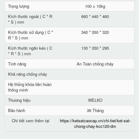
Trọng lượng
100 ± 10kg
Kích thước ngoài ( C * R
660 * 440 * 460
* S ) mm
Kích thước sử dụng ( C *
340 * 350 * 320
R * S ) mm
Kích thước ngăn kéo ( C
130 * 350 * 295
* R * S ) mm
Tính năng
An Toàn chống cháy
Khả năng chống cháy
Hệ thống khóa liên hoàn
thông minh
Thương hiệu
WELKO
Bảo hành
36 Tháng
Chi tiết xem thêm tại
https://ketsatcaocap.vn/chi-tiet/ket-sat-
chong-chay-kcc120-dm