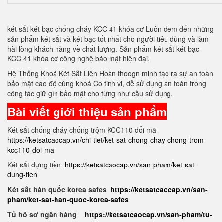
két sắt két bạc chống cháy KCC 41 khóa cơ Luôn đem đến những
sản phẩm két sắt và két bạc tốt nhất cho người tiêu dùng và làm
hài lòng khách hàng về chất lượng. Sản phẩm két sắt két bạc
KCC 41 khóa cơ công nghệ bảo mật hiện đại.
Hệ Thống Khoá Két Sắt Liên Hoàn thoogn minh tạo ra sự an toàn
bảo mật cao độ cùng khoá Cơ tinh vi, dễ sử dụng an toàn trong
công tác giữ gìn bảo mật cho từng như cầu sử dụng.
Bài viết giới thiệu sản phẩm
Két sắt chống cháy chống trộm KCC110 đổi mã
https://ketsatcaocap.vn/chi-tiet/ket-sat-chong-chay-chong-trom-
kcc110-doi-ma
Két sắt đựng tiền
https://ketsatcaocap.vn/san-pham/ket-sat-
dung-tien
Két sắt hàn quốc korea safes
https://ketsatcaocap.vn/san-
pham/ket-sat-han-quoc-korea-safes
Tủ hồ sơ ngân hàng
https://ketsatcaocap.vn/san-pham/tu-