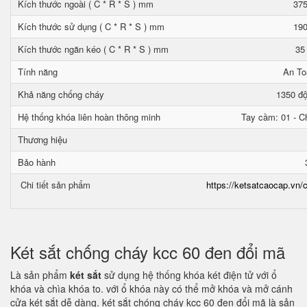
Kích thước ngoài ( C * R * S ) mm
375
Kích thước sử dụng ( C * R * S ) mm
190
Kích thước ngăn kéo ( C * R * S ) mm
35
Tính năng
An To
Khả năng chống cháy
1350 độ
Hệ thống khóa liên hoàn thông minh
Tay cầm: 01 - Ch
Thương hiệu
Bảo hành
Chi tiết sản phẩm
https://ketsatcaocap.vn/c
Két sắt chống cháy kcc 60 đen đổi mã
Là sản phẩm
két sắt
sử dụng hệ thống khóa két điện tử với ổ
khóa và chìa khóa to. với ổ khóa này có thể mở khóa và mở cánh
cửa két sắt dễ dàng. két sắt chóng cháy kcc 60 đen đổi mã là sản