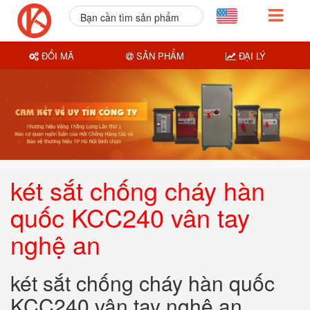
Bạn cần tìm sản phẩm
nào?
ĐỔI MÃ
SẢN PHẨM
ĐẠI LÝ
két sắt chống cháy hàn
quốc KCC240 vân tay
nghệ an
két sắt chống cháy hàn quốc
KCC240 vân tay nghệ an