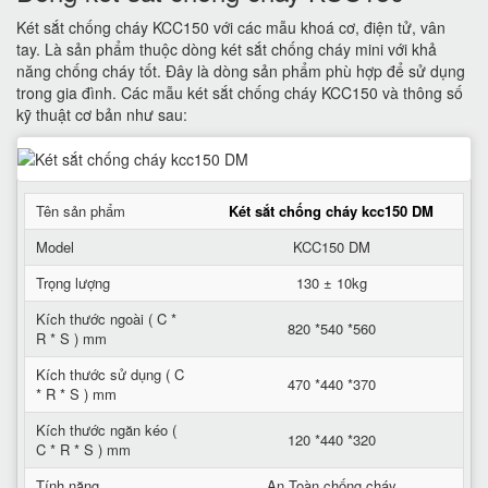
Két sắt chống cháy KCC150 với các mẫu khoá cơ, điện tử, vân
tay. Là sản phẩm thuộc dòng két sắt chống cháy mini với khả
năng chống cháy tốt. Đây là dòng sản phẩm phù hợp để sử dụng
trong gia đình. Các mẫu két sắt chống cháy KCC150 và thông số
kỹ thuật cơ bản như sau:
Tên sản phẩm
Két sắt chống cháy kcc150 DM
Model
KCC150 DM
Trọng lượng
130 ± 10kg
Kích thước ngoài ( C *
820 *540 *560
R * S ) mm
Kích thước sử dụng ( C
470 *440 *370
* R * S ) mm
Kích thước ngăn kéo (
120 *440 *320
C * R * S ) mm
Tính năng
An Toàn chống cháy