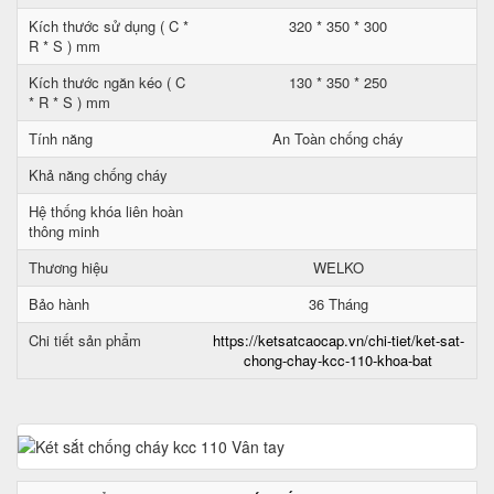
Kích thước sử dụng ( C *
320 * 350 * 300
R * S ) mm
Kích thước ngăn kéo ( C
130 * 350 * 250
* R * S ) mm
Tính năng
An Toàn chống cháy
Khả năng chống cháy
Hệ thống khóa liên hoàn
thông minh
Thương hiệu
WELKO
Bảo hành
36 Tháng
Chi tiết sản phẩm
https://ketsatcaocap.vn/chi-tiet/ket-sat-
chong-chay-kcc-110-khoa-bat