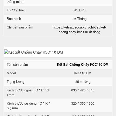
thông minh
Thương hiệu
WELKO
Bảo hành
36 Tháng
Chi tiết sản phẩm
https://ketsatcaocap.vn/chi-tiet/ket-
chong-chay-kcc110-dt-dong
Tên sản phẩm
Két Sắt Chống Cháy KCC110 DM
Model
kcc110 DM
Trọng lượng
85 ± 10kg
Kích thước ngoài ( C * R * S
630 * 425 * 445
) mm
Kích thước sử dụng ( C * R *
320 * 350 * 300
S ) mm