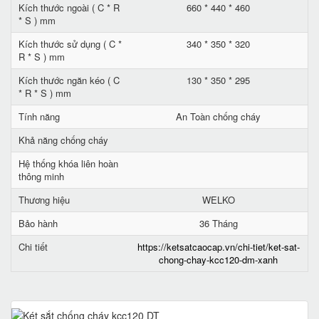
Kích thước ngoài ( C * R
660 * 440 * 460
* S ) mm
Kích thước sử dụng ( C *
340 * 350 * 320
R * S ) mm
Kích thước ngăn kéo ( C
130 * 350 * 295
* R * S ) mm
Tính năng
An Toàn chống cháy
Khả năng chống cháy
Hệ thống khóa liên hoàn
thông minh
Thương hiệu
WELKO
Bảo hành
36 Tháng
Chi tiết
https://ketsatcaocap.vn/chi-tiet/ket-sat-
chong-chay-kcc120-dm-xanh