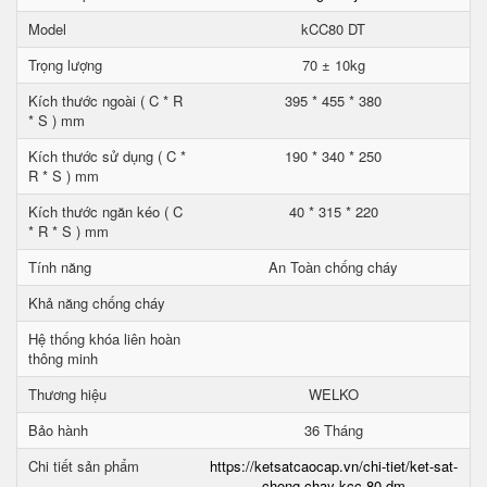
Model
kCC80 DT
Trọng lượng
70 ± 10kg
Kích thước ngoài ( C * R
395 * 455 * 380
* S ) mm
Kích thước sử dụng ( C *
190 * 340 * 250
R * S ) mm
Kích thước ngăn kéo ( C
40 * 315 * 220
* R * S ) mm
Tính năng
An Toàn chống cháy
Khả năng chống cháy
Hệ thống khóa liên hoàn
thông minh
Thương hiệu
WELKO
Bảo hành
36 Tháng
Chi tiết sản phẩm
https://ketsatcaocap.vn/chi-tiet/ket-sat-
chong-chay-kcc-80-dm