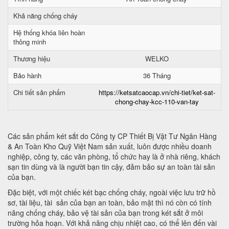
Khả năng chống cháy
Hệ thống khóa liên hoàn
thông minh
Thương hiệu
WELKO
Bảo hành
36 Tháng
Chi tiết sản phẩm
https://ketsatcaocap.vn/chi-tiet/ket-sat-
chong-chay-kcc-110-van-tay
Các sản phẩm két sắt do Công ty CP Thiết Bị Vật Tư Ngân Hàng
& An Toàn Kho Quỹ Việt Nam sản xuất, luôn được nhiều doanh
nghiệp, công ty, các văn phòng, tổ chức hay là ở nhà riêng, khách
sạn tin dùng và là người bạn tin cậy, đảm bảo sự an toàn tài sản
của bạn.
Đặc biệt, với một chiếc két bạc chống cháy, ngoài việc lưu trữ hồ
sơ, tài liệu, tài sản của bạn an toàn, bảo mật thì nó còn có tính
năng chống cháy, bảo vệ tài sản của bạn trong két sắt ở môi
trường hỏa hoạn. Với khả năng chịu nhiệt cao, có thể lên đến vài