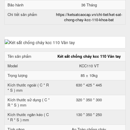
Bảo hành
36 Tháng
Chi tiết sản phẩm
https://ketsatcaocap.vn/chi-tiet/ket-sat-
chong-chay-kcc-110-khoa-bat
Tên sản phẩm
Két sắt chống cháy kcc 110 Vân tay
Model
KCC110 VT
Trọng lượng
85 ± 10kg
Kích thước ngoài ( C * R
630 * 425 * 445
* S ) mm
Kích thước sử dụng ( C *
320 * 350 * 300
R * S ) mm
Kích thước ngăn kéo ( C
130 * 350 * 250
* R * S ) mm
Tính năng
An Toàn chống cháy