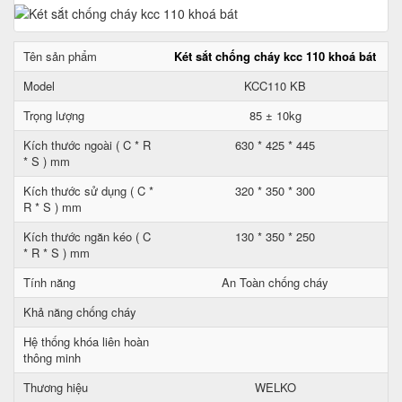
Tên sản phẩm
Két sắt chống cháy kcc 110 khoá bát
Model
KCC110 KB
Trọng lượng
85 ± 10kg
Kích thước ngoài ( C * R
630 * 425 * 445
* S ) mm
Kích thước sử dụng ( C *
320 * 350 * 300
R * S ) mm
Kích thước ngăn kéo ( C
130 * 350 * 250
* R * S ) mm
Tính năng
An Toàn chống cháy
Khả năng chống cháy
Hệ thống khóa liên hoàn
thông minh
Thương hiệu
WELKO