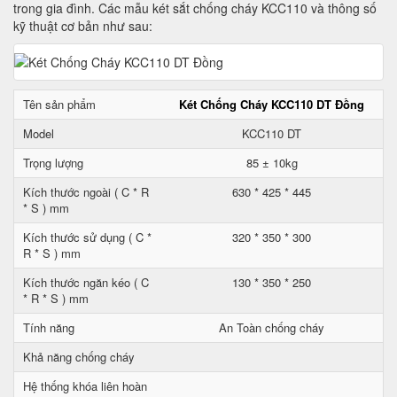
trong gia đình. Các mẫu két sắt chống cháy KCC110 và thông số
kỹ thuật cơ bản như sau:
Tên sản phẩm
Két Chống Cháy KCC110 DT Đồng
Model
KCC110 DT
Trọng lượng
85 ± 10kg
Kích thước ngoài ( C * R
630 * 425 * 445
* S ) mm
Kích thước sử dụng ( C *
320 * 350 * 300
R * S ) mm
Kích thước ngăn kéo ( C
130 * 350 * 250
* R * S ) mm
Tính năng
An Toàn chống cháy
Khả năng chống cháy
Hệ thống khóa liên hoàn