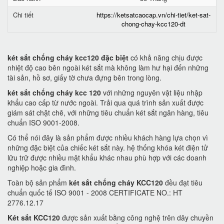
Chi tiết
https://ketsatcaocap.vn/chi-tiet/ket-sat-
chong-chay-kcc120-dt
két sắt chống cháy kcc120 đặc biệt
có khả năng chịu được
nhiệt độ cao bên ngoài két sắt mà không làm hư hại đến những
tài sản, hồ sơ, giấy tờ chưa đựng bên trong lòng.
két sắt chống cháy kcc 120
với những nguyên vật liệu nhập
khẩu cao cấp từ nước ngoài. Trải qua quá trình sản xuất được
giám sát chặt chẽ, với những tiêu chuẩn két sắt ngân hàng, tiêu
chuẩn ISO 9001-2008.
Có thể nói đây là sản phẩm được nhiều khách hàng lựa chọn vì
những đặc biệt của chiếc két sắt này. hệ thống khóa két điện tử
lữu trữ được nhiều mật khẩu khác nhau phù hợp với các doanh
nghiệp hoặc gia đình.
Toàn bộ sản phẩm
két sắt chống cháy KCC120
đều đạt tiêu
chuẩn quốc tế ISO 9001 - 2008 CERTIFICATE NO.: HT
2776.12.17
Két sắt KCC120
được sản xuất bằng công nghệ trên dây chuyền