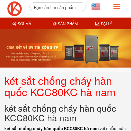
Bạn cần tìm sản phẩm
nào?
ĐỔI MÃ
SẢN PHẨM
ĐẠI LÝ
két sắt chống cháy hàn
quốc KCC80KC hà nam
két sắt chống cháy hàn quốc
KCC80KC hà nam
két sắt chống cháy hàn quốc KCC80KC hà nam
với nhiều mẫu