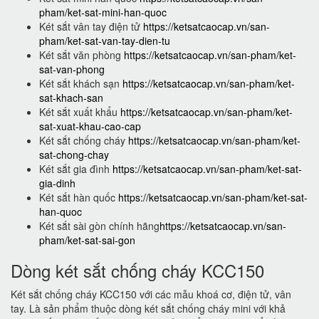
pham/ket-sat-mini-han-quoc
Két sắt vân tay điện tử
https://ketsatcaocap.vn/san-
pham/ket-sat-van-tay-dien-tu
Két sắt văn phòng
https://ketsatcaocap.vn/san-pham/ket-
sat-van-phong
Két sắt khách sạn
https://ketsatcaocap.vn/san-pham/ket-
sat-khach-san
Két sắt xuất khẩu
https://ketsatcaocap.vn/san-pham/ket-
sat-xuat-khau-cao-cap
Két sắt chống cháy
https://ketsatcaocap.vn/san-pham/ket-
sat-chong-chay
Két sắt gia đình
https://ketsatcaocap.vn/san-pham/ket-sat-
gia-dinh
Két sắt hàn quốc
https://ketsatcaocap.vn/san-pham/ket-sat-
han-quoc
Két sắt sài gòn chính hãng
https://ketsatcaocap.vn/san-
pham/ket-sat-sai-gon
Dòng két sắt chống cháy KCC150
Két sắt chống cháy KCC150 với các mẫu khoá cơ, điện tử, vân
tay. Là sản phẩm thuộc dòng két sắt chống cháy mini với khả