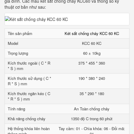
gia đình. Các mẫu két sắt chống cháy KCC60 và thông số kỹ
thuật cơ bản như sau:
Tên sản phẩm
Két sắt chống cháy KCC 60 KC
Model
KCC 60 KC
Trọng lượng
60 ± 10kg
Kích thước ngoài ( C * R
375 * 455 * 360
* S ) mm
Kích thước sử dụng ( C *
190 * 380 * 240
R * S ) mm
Kích thước ngăn kéo ( C
35 * 290 * 180
* R * S ) mm
Tính năng
An Toàn chống cháy
Khả năng chống cháy
1350 độ C trong 60 phút
Hệ thống khóa liên hoàn
Tay cầm: 01 - Chìa khóa: 06 - Đổi mã:
thông minh
01