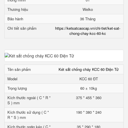
Thương hiệu
Welko
Bảo hành
36 Tháng
Chi tiết sản phẩm
https://ketsatcaocap.vn/chi-tiet/ket-sat-
chong-chay-kcc-60-kc
Tên sản phẩm
Két sắt chống cháy KCC 60 Điện Tử
Model
KCC 60 ĐT
Trọng lượng
60 ± 10kg
Kích thước ngoài ( C * R *
375 * 455 * 360
S ) mm
Kích thước sử dụng ( C *
190 * 380 * 240
R * S ) mm
Kích thước ngăn kéo ( C *
35 * 290 * 180