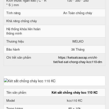
Kích thước ngăn kéo ( C * R
130 * 350 * 250
* S ) mm
Tính năng
An Toàn chống cháy
Khả năng chống cháy
Hệ thống khóa liên hoàn
thông minh
Thương hiệu
WELKO
Bảo hành
36 Tháng
Chi tiết sản phẩm
https://ketsatcaocap.vn/chi-
tiet/ket-sat-chong-chay-kcc110-dm
Tên sản phẩm
Két sắt chống cháy kcc 110 KC
Model
kcc110 KC
Trọng lượng
85 ± 10k