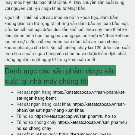
máy móc hiện đại bậc nhất Châu Á, Dây chuyền sản xuất cùng
với nguyên vật liệu nhập khẩu từ Nhật bản.
Đặc tính: Thiết kế với các module bố trí khoa học, đảm bảm
không gian lưu trữ rộng rãi nhưng vẫn đảm bảo an toàn bảo mật.
Cửa két sắt két bạc được đúc liền khối bởi thép dày theo thiết kế
tiêu chuẩn hình bậc thang bo vuông góc ăn khớp với thân két bạc.
tạo nên sự chắc chắn và hoàn toàn đảm bảo an toàn chống
khoan phá đục cho két. Két sắt chống cháy kcc120 được sản xuất
theo tiêu chuẩn ngân hàng của châu âu và được kiểm định chất
lượng nghiêm ngặt ngay từ trong khâu sản xuất
Danh mục các sản phẩm được sản
xuất tại nhà máy chúng tôi
Két sắt ngân hàng
https://ketsatcaocap.vn/san-pham/ket-
sat-ngan-hang-bemc
Két sắt ngân hàng xuất khẩu
https://ketsatcaocap.vn/san-
pham/ket-sat-ngan-hang-xuat-khau
Tủ hồ sơ
https://ketsatcaocap.vn/san-pham/tu-ho-so
Tủ hồ sơ chống cháy
https://ketsatcaocap.vn/san-pham/tu-
ho-so-chong-chay
Két sắt mini hàn quốc
https://ketsatcaocap.vn/san-