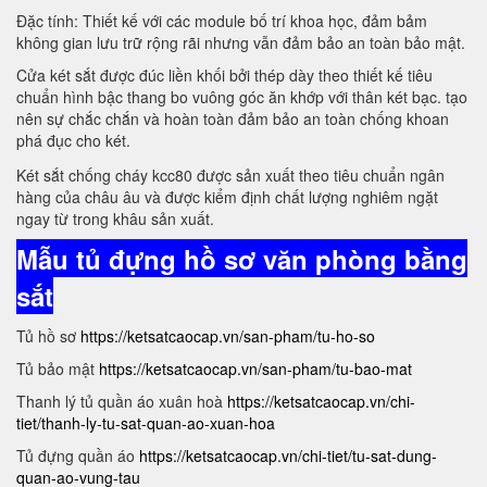
Đặc tính: Thiết kế với các module bố trí khoa học, đảm bảm
không gian lưu trữ rộng rãi nhưng vẫn đảm bảo an toàn bảo mật.
Cửa két sắt được đúc liền khối bởi thép dày theo thiết kế tiêu
chuẩn hình bậc thang bo vuông góc ăn khớp với thân két bạc. tạo
nên sự chắc chắn và hoàn toàn đảm bảo an toàn chống khoan
phá đục cho két.
Két sắt chống cháy kcc80 được sản xuất theo tiêu chuẩn ngân
hàng của châu âu và được kiểm định chất lượng nghiêm ngặt
ngay từ trong khâu sản xuất.
Mẫu tủ đựng hồ sơ văn phòng bằng
sắt
Tủ hồ sơ
https://ketsatcaocap.vn/san-pham/tu-ho-so
Tủ bảo mật
https://ketsatcaocap.vn/san-pham/tu-bao-mat
Thanh lý tủ quần áo xuân hoà
https://ketsatcaocap.vn/chi-
tiet/thanh-ly-tu-sat-quan-ao-xuan-hoa
Tủ đựng quần áo
https://ketsatcaocap.vn/chi-tiet/tu-sat-dung-
quan-ao-vung-tau