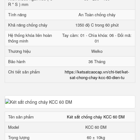
R * S ) mm
Tính năng
An Toàn chống cháy
Khả năng chống cháy
1350 độ C trong 60 phút
Hệ thống khóa liên hoàn
Tay cầm: 01 - Chìa khóa: 06 - Đổi mã:
thông minh
01
Thương hiệu
Welko
Bảo hành
36 Tháng
Chi tiết sản phẩm
https://ketsatcaocap.vn/chi-tiet/ket-
sat-chong-chay-kcc-60-dien-tu
Tên sản phẩm
Két sắt chống cháy KCC 60 ĐM
Model
KCC 60 ĐM
Trọng lượng
60 ± 10kg