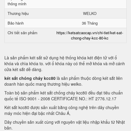
thông minh
Thương hiệu
WELKO
Bảo hành
36 Tháng
Chi tiết sản phẩm
https://ketsatcaocap.vn/chi-tiet/ket-sat-
chong-chay-kcc-80-kc
Là sản phẩm két sắt sử dụng hệ thống khóa két điện tử với ổ
khóa và chìa khóa to. với ổ khóa này có thể mở khóa và mở cánh
cửa két sắt dễ dàng.
két sắt chóng cháy kcc80
là sản phẩm thuộc dòng két sắt liên
doanh hàn quốc mang thương hiệu welko.
Toàn bộ sản phẩm két sắt chống cháy kcc80 đều đạt tiêu chuẩn
quốc tế ISO 9001 - 2008 CERTIFICATE NO.: HT 2776.12.17
Két sắt kcc80 được sản xuất bằng công nghệ trên dây chuyền
máy móc hiện đại bậc nhất Châu Á,
Dây chuyền sản xuất cùng với nguyên vật liệu nhập khẩu từ Nhật
bản.