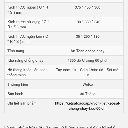
Kích thước ngoài ( C * R
375 * 455 * 360
* S ) mm
Kích thước sử dụng ( C *
190 * 380 * 240
R * S ) mm
Kích thước ngăn kéo ( C
35 * 290 * 180
* R * S ) mm
Tính năng
An Toàn chống cháy
Khả năng chống cháy
1350 độ C trong 60 phút
Hệ thống khóa liên hoàn
Tay cầm: 01 - Chìa khóa: 06 - Đổi mã:
thông minh
01
Thương hiệu
Welko
Bảo hành
36 Tháng
Chi tiết sản phẩm
https://ketsatcaocap.vn/chi-tiet/ket-sat-
chong-chay-kcc-60-dm
Là sản phẩm
két sắt
sử dụng hệ thống khóa két điện tử với ổ