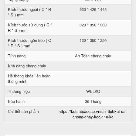
Kích thước ngoài ( C * R
630 * 425 * 445
* S ) mm
Kích thước sử dụng ( C *
320 * 350 * 300
R * S ) mm
Kích thước ngăn kéo ( C
130 * 350 * 250
* R * S ) mm
Tính năng
An Toàn chống cháy
Khả năng chống cháy
Hệ thống khóa liên hoàn
thông minh
Thương hiệu
WELKO
Bảo hành
36 Tháng
Chi tiết sản phẩm
https://ketsatcaocap.vn/chi-tiet/ket-sat-
chong-chay-kcc-110-kc