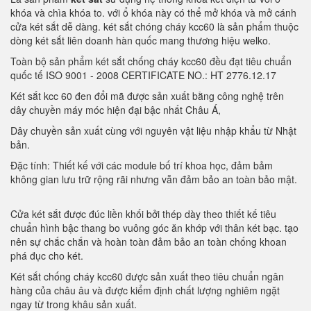
khóa và chìa khóa to. với ổ khóa này có thể mở khóa và mở cánh
cửa két sắt dễ dàng. két sắt chóng cháy kcc60 là sản phẩm thuộc
dòng két sắt liên doanh hàn quốc mang thương hiệu welko.
Toàn bộ sản phẩm két sắt chống cháy kcc60 đều đạt tiêu chuẩn
quốc tế ISO 9001 - 2008 CERTIFICATE NO.: HT 2776.12.17
Két sắt kcc 60 đen đổi mã được sản xuất bằng công nghệ trên
dây chuyền máy móc hiện đại bậc nhất Châu Á,
Dây chuyền sản xuất cùng với nguyên vật liệu nhập khẩu từ Nhật
bản.
Đặc tính: Thiết kế với các module bố trí khoa học, đảm bảm
không gian lưu trữ rộng rãi nhưng vẫn đảm bảo an toàn bảo mật.
Cửa két sắt được đúc liền khối bởi thép dày theo thiết kế tiêu
chuẩn hình bậc thang bo vuông góc ăn khớp với thân két bạc. tạo
nên sự chắc chắn và hoàn toàn đảm bảo an toàn chống khoan
phá đục cho két.
Két sắt chống cháy kcc60 được sản xuất theo tiêu chuẩn ngân
hàng của châu âu và được kiểm định chất lượng nghiêm ngặt
ngay từ trong khâu sản xuất.