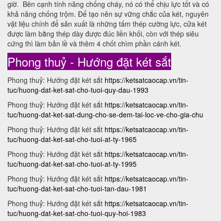
giờ. Bên cạnh tính năng chống cháy, nó có thể chịu lực tốt và có
khả năng chống trộm. Để tạo nên sự vững chắc của két, nguyên
vật liệu chính để sản xuất là những tấm thép cường lực, cửa két
được làm bằng thép dày được đúc liền khối, còn với thép siêu
cứng thì làm bản lề và thêm 4 chốt chìm phần cánh két.
Phong thuỷ - Hướng đặt két sắt
Phong thuỷ: Hướng đặt két sắt
https://ketsatcaocap.vn/tin-
tuc/huong-dat-ket-sat-cho-tuoi-quy-dau-1993
Phong thuỷ: Hướng đặt két sắt
https://ketsatcaocap.vn/tin-
tuc/huong-dat-ket-sat-dung-cho-se-dem-tai-loc-ve-cho-gia-chu
Phong thuỷ: Hướng đặt két sắt
https://ketsatcaocap.vn/tin-
tuc/huong-dat-ket-sat-cho-tuoi-at-ty-1965
Phong thuỷ: Hướng đặt két sắt
https://ketsatcaocap.vn/tin-
tuc/huong-dat-ket-sat-cho-tuoi-at-ty-1995
Phong thuỷ: Hướng đặt két sắt
https://ketsatcaocap.vn/tin-
tuc/huong-dat-ket-sat-cho-tuoi-tan-dau-1981
Phong thuỷ: Hướng đặt két sắt
https://ketsatcaocap.vn/tin-
tuc/huong-dat-ket-sat-cho-tuoi-quy-hoi-1983