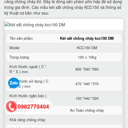
năng chống cháy tốt. Đây là dòng sản phẩm phù hợp để sử dụng
trong gia đình. Các mẫu két sắt chống cháy KCC150 và thông số
kỹ thuật cơ bản như sau:
Tên sản phẩm
Két sắt chống cháy kcc150 DM
Model
KCC150 DM
Trọng lượng
130 ± 10kg
Kích thước ngoài ( C *
820 *540 *560
R * S ) mm
Kích thước sử dụng ( C
470 *440 *370
* R * S ) mm
Kích thước ngăn kéo (
120 *440 *320
C * R * S ) mm
0982770404
Tính năng
An Toàn chống cháy
Khả năng chống cháy
back