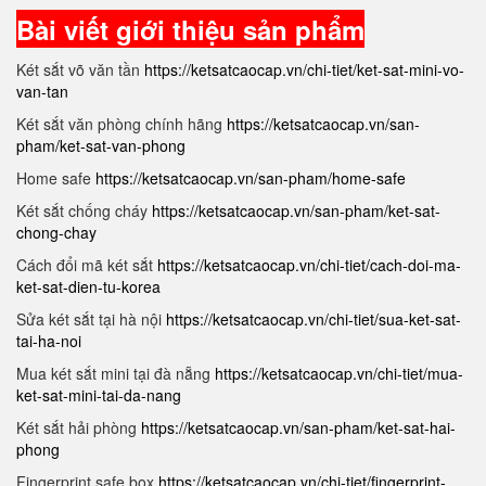
Bài viết giới thiệu sản phẩm
Két sắt võ văn tần
https://ketsatcaocap.vn/chi-tiet/ket-sat-mini-vo-
van-tan
Két sắt văn phòng chính hãng
https://ketsatcaocap.vn/san-
pham/ket-sat-van-phong
Home safe
https://ketsatcaocap.vn/san-pham/home-safe
Két sắt chống cháy
https://ketsatcaocap.vn/san-pham/ket-sat-
chong-chay
Cách đổi mã két sắt
https://ketsatcaocap.vn/chi-tiet/cach-doi-ma-
ket-sat-dien-tu-korea
Sửa két sắt tại hà nội
https://ketsatcaocap.vn/chi-tiet/sua-ket-sat-
tai-ha-noi
Mua két sắt mini tại đà nẵng
https://ketsatcaocap.vn/chi-tiet/mua-
ket-sat-mini-tai-da-nang
Két sắt hải phòng
https://ketsatcaocap.vn/san-pham/ket-sat-hai-
phong
Fingerprint safe box
https://ketsatcaocap.vn/chi-tiet/fingerprint-