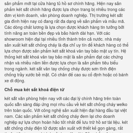
sản phẩm mới tại cửa hàng tủ hồ sơ chính hãng. Hiện nay sản
phẩm két sắt chính hãng được lựa chọn trang bị nhiều trong các
đơn vị kinh doanh, văn phòng doanh nghiệp. Thị trường két sắt
gia đình hiện nay có đang rất đa dạng về sản phẩm và mẫu mã.
Các dòng chất lương là lựa chọn được khách hàng tin tưởng bởi
tính năng an toàn bền đẹp và bảo hành dài hạn. Với các
showroom hiện đại tại nhiều tỉnh thành trên cả nước. nhà máy
sản xuất két sắt chống cháy là địa chỉ uy tín để khách hàng có thể
lựa chọn được sản phẩm két sắt khoá vân tay bảo mật uy tín. Hệ
thống két sắt khoá vân tay bảo mật là sản phẩm đạt các chứng
nhận và nhiều năm liền được lựa chọn là sản phẩm tiêu biểu
trong ngành. két sắt vân tay chống cháy được sơn tĩnh điện
chống trầy xước bề mặt. Có chân đế cao su cố định hoặc có bánh
xe di động.
Chỗ mua két sắt khoá điện tử
két sắt văn phòng hiện nay với các đại lý chính hãng trên toàn
quốc sẵn sàng đáp ứng mọi nhu cầu về két sắt chống cháy welko
trên toàn quốc. Với công nghệ sản xuất hiện đại hàng đầu tại việt
nam. Các sản phẩm két sắt chống cháy đem lại cho doanh
nghiệp sự lựa chọn hoàn hảo tốt nhất để lưu trữ hồ sơ tài liệu. két
sắt chống cháy điện tử được sản xuất với thiết kế gọn gàng, rất