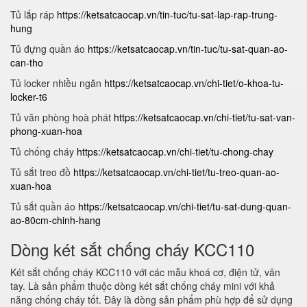
Tủ lắp ráp
https://ketsatcaocap.vn/tin-tuc/tu-sat-lap-rap-trung-
hung
Tủ đựng quần áo
https://ketsatcaocap.vn/tin-tuc/tu-sat-quan-ao-
can-tho
Tủ locker nhiều ngăn
https://ketsatcaocap.vn/chi-tiet/o-khoa-tu-
locker-t6
Tủ văn phòng hoà phát
https://ketsatcaocap.vn/chi-tiet/tu-sat-van-
phong-xuan-hoa
Tủ chống cháy
https://ketsatcaocap.vn/chi-tiet/tu-chong-chay
Tủ sắt treo đồ
https://ketsatcaocap.vn/chi-tiet/tu-treo-quan-ao-
xuan-hoa
Tủ sắt quần áo
https://ketsatcaocap.vn/chi-tiet/tu-sat-dung-quan-
ao-80cm-chinh-hang
Dòng két sắt chống cháy KCC110
Két sắt chống cháy KCC110 với các mẫu khoá cơ, điện tử, vân
tay. Là sản phẩm thuộc dòng két sắt chống cháy mini với khả
năng chống cháy tốt. Đây là dòng sản phẩm phù hợp để sử dụng