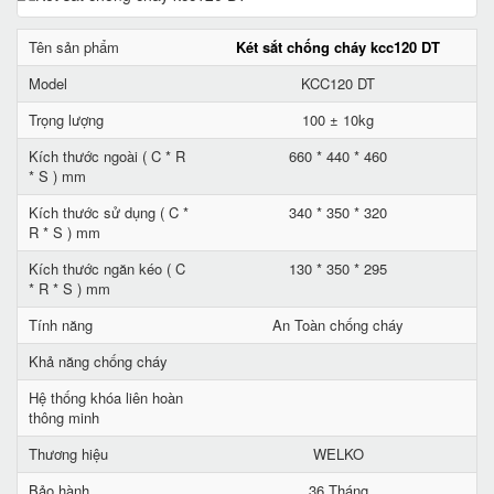
Tên sản phẩm
Két sắt chống cháy kcc120 DT
Model
KCC120 DT
Trọng lượng
100 ± 10kg
Kích thước ngoài ( C * R
660 * 440 * 460
* S ) mm
Kích thước sử dụng ( C *
340 * 350 * 320
R * S ) mm
Kích thước ngăn kéo ( C
130 * 350 * 295
* R * S ) mm
Tính năng
An Toàn chống cháy
Khả năng chống cháy
Hệ thống khóa liên hoàn
thông minh
Thương hiệu
WELKO
Bảo hành
36 Tháng