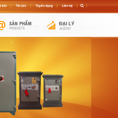
 két
Tin tức
Tuyển dụng
Liên hệ