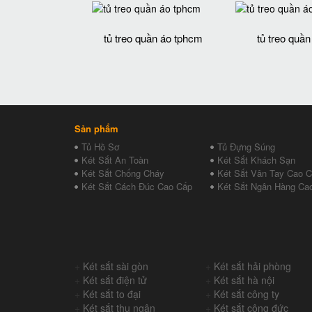
tủ treo quần áo tphcm
tủ treo quần
Sản phẩm
Tủ Hồ Sơ
Tủ Đựng Súng
Két Sắt An Toàn
Két Sắt Khách Sạn
Két Sắt Chống Cháy
Két Sắt Vân Tay Cao 
Két Sắt Cách Đúc Cao Cấp
Két Sắt Ngân Hàng Ca
+
Két sắt sài gòn
+
Két sắt hải phòng
+
Két sắt điện tử
+
Két sắt hà nội
+
Két sắt to đại
+
Két sắt công ty
+
Két sắt thu ngân
+
Két sắt công đức