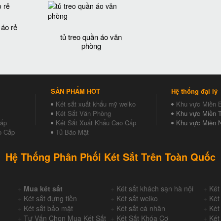
 áo rẻ
tủ treo quần áo văn
phòng
SẢN PHẨM HOT
Hệ thống đại lý
Két sắt xuất khẩu mỹ welko
Khu vực Miền 
Két Sắt Văn Phòng
Khu vực Miền T
Cấp
Két Sắt Xuất Khẩu Cao Cấp
Khu vực Miền 
o Cấp
Tủ Bảo Mật
Hệ Thống Phân Phối Két Sắt Trên Toàn Quốc
+
Mua két sắt
+
Két sắt khách sạn hà nội
+
Két
+
Két sắt đựng tiền
+
Két sắt welko
+
Két
+
Két sắt bảo mật
+
Két sắt cá nhân
+
Két
+
Tư Vấn Chọn Mua Két Sắt
+
Két Sắt Khóa Cơ
+
Két