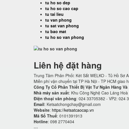
tu ho so dep
tu ho so cao cap
tu tai lieu
tu van phong
tu sat van phong
tu bao mat
tu ho so van phong
Liên hệ đặt hàng
Trung Tâm Phân Phối: Két Sắt WELKO - Tủ Hồ Sơ An
Miễn phí vận chuyển tại TP Hà Nội - TP HCM giao 
Công Ty Cổ Phần Thiết Bị Vật Tư Ngân Hàng Và
Nhà máy sản xuất
: Khu Công Nghệ Cao Láng Hoà
Điện thoại văn phòng
: 024 33705382 - VP2: 024 
Email
:
Ketsatchongchay@gmail.com
Website
:
https://ketsatcaocap.vn
Mã Số Thuế
: 0101391913
Hotline
: 098 2770404
---