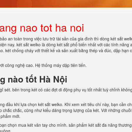
ang nao tot ha noi
ảo an toàn trong việc lưu trữ tài sản của gia đình thì dòng két sắt wel
ện nay. két sắt welko là dòng két sắt phổ biến nhất với các tính năng 
. két chống cháy với thiết kế và sản xuất bằng thép và đúc, dập hạn 
ới công nghệ cao. Hệ thống máy dập tiên tiến.
g nào tốt Hà Nội
ỉ sét. bên trong két có các đợt di động phụ vụ tốt nhất tuỳ chỉnh khôn
g đầu khi lựa chọn két sắt welko. Khi xem xét tiêu chí này, bạn cần chú
hép chắc chắc, cũng như kiểu dáng trọng lượng của két. Với những chuỗi
n phẩm mới.
để bạn chọn mua két vân tay cho mình. sản phẩm két sắt đa năng thương
huộng.