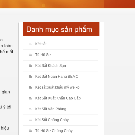
Danh mục sản phẩm
ko
Két sắt
an toàn
chế mối
Tủ Hồ Sơ
Két Sắt Khách Sạn
Két Sắt Ngân Hàng BEMC
Két sắt xuất khẩu mỹ welko
g gian
Két Sắt Xuất Khẩu Cao Cấp
 ý tới
Két Sắt Văn Phòng
Két Sắt Chống Cháy
 hiệu
Tủ Hồ Sơ Chống Cháy