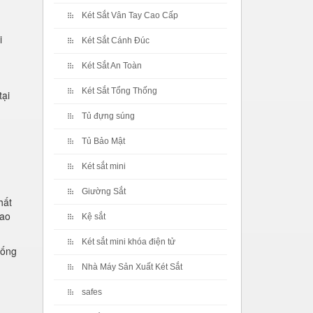
Két Sắt Vân Tay Cao Cấp
i
Két Sắt Cánh Đúc
Két Sắt An Toàn
Két Sắt Tổng Thống
tại
Tủ đựng súng
Tủ Bảo Mật
Két sắt mini
Giường Sắt
hất
cao
Kệ sắt
Két sắt mini khóa điện tử
hống
Nhà Máy Sản Xuất Két Sắt
safes