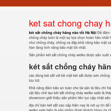
ket sat chong chay h
két sắt chống cháy hãng nào tốt Hà Nội
Để đảm b
chống cháy luôn là một sự lựa chọn hoàn hảo nhất hi
như chống cháy, chống va đập,khả năng bảo mật cao
hàn tăng tính năng bảo mật tốt nhất.
Sản phẩm két sắt chống cháy welko được sản xuất v
két sắt chống cháy hãn
các dòng két sắt với bề mặt két sắt được sơn chống g
lưu trữ.
Khả năng đảm bảo an toàn cho tài sản là tiêu chí hàn
vật liệu chế tạo két sắt chống cháy welko safe là t
showroom giới thiệu sản phẩm liên tục cập nhật sả
địa chỉ bán két sắt cao cấp hiện nay là nơi uy tín 
welko safe hiện là sản phẩm được khách hàng ưa c