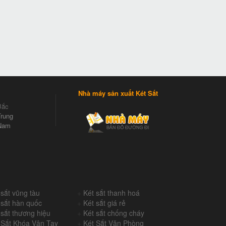
Nhà máy sản xuất Két Sắt
Bắc
rung
Nam
 sắt vũng tàu
+
Két sắt thanh hoá
 sắt hàn quốc
+
Két sắt giá rẻ
 sắt thương hiệu
+
Két sắt chống cháy
 Sắt Khóa Vân Tay
+
Két Sắt Văn Phòng