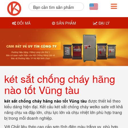
Bạn cần tìm sản phẩm
nào?
ĐỔI MÃ
SẢN PHẨM
ĐẠI LÝ
két sắt chống cháy hãng
nào tốt Vũng tàu
két sắt chống cháy hãng nào tốt Vũng tàu
được thiết kế theo
kiểu dáng hiện đại. Kết cấu két sắt chống cháy welko safe với khả
năng chịu va đập lớn, chịu lực lớn và chịu nhiệt lớn phù hợp trang
bị trong mỗi doanh nghiệp.
Với Chất liệu thép cao cấp sơn tĩnh điện màu trắng vv, phù hợp