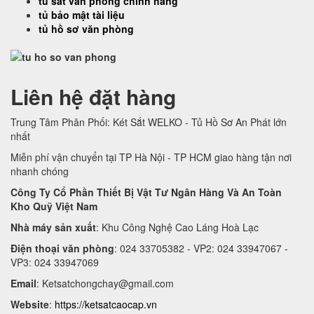
tủ sắt văn phòng chính hãng
tủ bảo mật tài liệu
tủ hồ sơ văn phòng
Liên hệ đặt hàng
Trung Tâm Phân Phối: Két Sắt WELKO - Tủ Hồ Sơ An Phát lớn
nhất
Miễn phí vận chuyển tại TP Hà Nội - TP HCM giao hàng tận nơi
nhanh chóng
Công Ty Cổ Phần Thiết Bị Vật Tư Ngân Hàng Và An Toàn
Kho Quỹ Việt Nam
Nhà máy sản xuất
: Khu Công Nghệ Cao Láng Hoà Lạc
Điện thoại văn phòng
: 024 33705382 - VP2: 024 33947067 -
VP3: 024 33947069
Email
:
Ketsatchongchay@gmail.com
Website
:
https://ketsatcaocap.vn