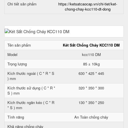
Chi tiết sản phẩm
https://ketsatcaocap.vn/chi-tiet/ket-
chong-chay-kcc110-dt-dong
Tên sản phẩm
Két Sắt Chống Cháy KCC110 DM
Model
kcc110 DM
Trọng lượng
85 ± 10kg
Kích thước ngoài ( C * R * S
630 * 425 * 445
) mm
Kích thước sử dụng ( C * R *
320 * 350 * 300
S ) mm
Kích thước ngăn kéo ( C * R
130 * 350 * 250
* S ) mm
Tính năng
An Toàn chống cháy
Khả năng chống cháy