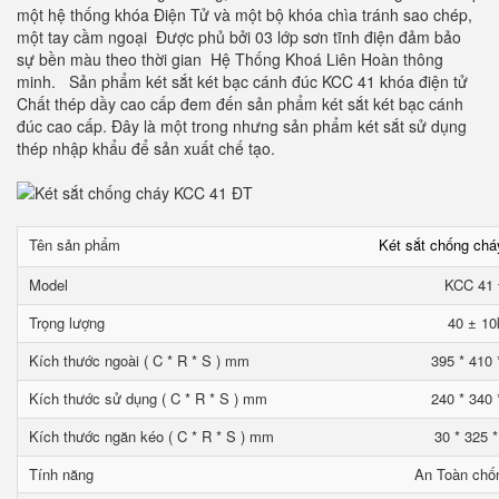
một hệ thống khóa Điện Tử và một bộ khóa chìa tránh sao chép,
một tay cầm ngoại Được phủ bởi 03 lớp sơn tĩnh điện đảm bảo
sự bền màu theo thời gian Hệ Thống Khoá Liên Hoàn thông
minh. Sản phẩm két sắt két bạc cánh đúc KCC 41 khóa điện tử
Chất thép dầy cao cấp đem đến sản phẩm két sắt két bạc cánh
đúc cao cấp. Đây là một trong nhưng sản phẩm két sắt sử dụng
thép nhập khẩu để sản xuất chế tạo.
Tên sản phẩm
Két sắt chống ch
Model
KCC 41
Trọng lượng
40 ± 10
Kích thước ngoài ( C * R * S ) mm
395 * 410 
Kích thước sử dụng ( C * R * S ) mm
240 * 340 
Kích thước ngăn kéo ( C * R * S ) mm
30 * 325 
Tính năng
An Toàn chố