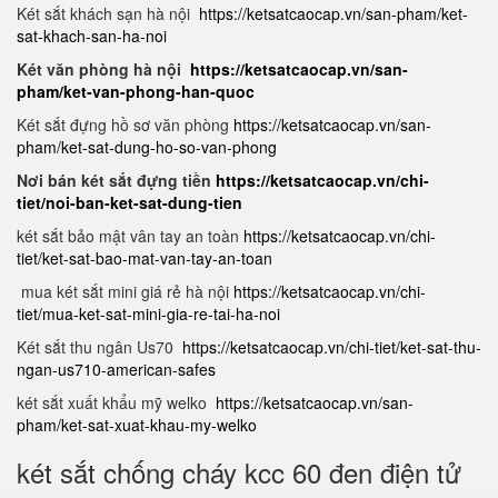
Két sắt khách sạn hà nội
https://ketsatcaocap.vn/san-pham/ket-
sat-khach-san-ha-noi
Két văn phòng hà nội
https://ketsatcaocap.vn/san-
pham/ket-van-phong-han-quoc
Két sắt đựng hồ sơ văn phòng
https://ketsatcaocap.vn/san-
pham/ket-sat-dung-ho-so-van-phong
Nơi bán két sắt đựng tiền
https://ketsatcaocap.vn/chi-
tiet/noi-ban-ket-sat-dung-tien
két sắt bảo mật vân tay an toàn
https://ketsatcaocap.vn/chi-
tiet/ket-sat-bao-mat-van-tay-an-toan
mua két sắt mini giá rẻ hà nội
https://ketsatcaocap.vn/chi-
tiet/mua-ket-sat-mini-gia-re-tai-ha-noi
Két sắt thu ngân Us70
https://ketsatcaocap.vn/chi-tiet/ket-sat-thu-
ngan-us710-american-safes
két sắt xuất khẩu mỹ welko
https://ketsatcaocap.vn/san-
pham/ket-sat-xuat-khau-my-welko
két sắt chống cháy kcc 60 đen điện tử