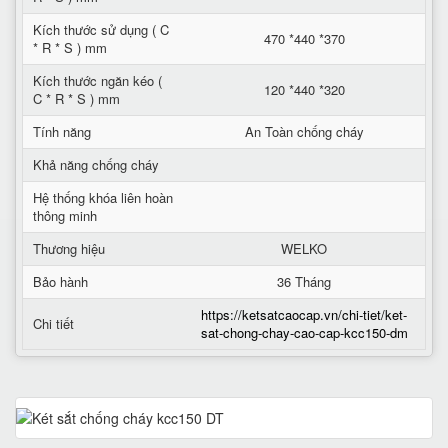
Kích thước sử dụng ( C
470 *440 *370
* R * S ) mm
Kích thước ngăn kéo (
120 *440 *320
C * R * S ) mm
Tính năng
An Toàn chống cháy
Khả năng chống cháy
Hệ thống khóa liên hoàn
thông minh
Thương hiệu
WELKO
Bảo hành
36 Tháng
https://ketsatcaocap.vn/chi-tiet/ket-
Chi tiết
sat-chong-chay-cao-cap-kcc150-dm