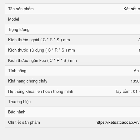
Tên sản phẩm
Két sắt 
Model
Trọng lượng
Kích thước ngoài ( C * R * S ) mm
Kích thước sử dụng ( C * R * S ) mm
Kích thước ngăn kéo ( C * R * S ) mm
Tính năng
An 
Khả năng chống cháy
1350
Hệ thống khóa liên hoàn thông minh
Tay cầm: 01 -
Thương hiệu
Bảo hành
Chi tiết sản phẩm
https://ketsatcaocap.vn/