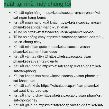
xuất tại nhà máy chúng tôi
Két sắt ngân hàng
https://ketsatcaocap.vn/san-pham/ket-
sat-ngan-hang-bemc
Két sắt ngân hàng xuất khẩu
https://ketsatcaocap.vn/san-
pham/ket-sat-ngan-hang-xuat-khau
Tủ hồ sơ
https://ketsatcaocap.vn/san-pham/tu-ho-so
Tủ hồ sơ chống cháy
https://ketsatcaocap.vn/san-pham/tu-
ho-so-chong-chay
Két sắt mini hàn quốc
https://ketsatcaocap.vn/san-
pham/ket-sat-mini-han-quoc
Két sắt vân tay điện tử
https://ketsatcaocap.vn/san-
pham/ket-sat-van-tay-dien-tu
Két sắt văn phòng
https://ketsatcaocap.vn/san-pham/ket-
sat-van-phong
Két sắt khách sạn
https://ketsatcaocap.vn/san-pham/ket-
sat-khach-san
Két sắt xuất khẩu
https://ketsatcaocap.vn/san-pham/ket-
sat-xuat-khau-cao-cap
Két sắt chống cháy
https://ketsatcaocap.vn/san-pham/ket-
sat-chong-chay
Két sắt gia đình
https://ketsatcaocap.vn/san-pham/ket-sat-