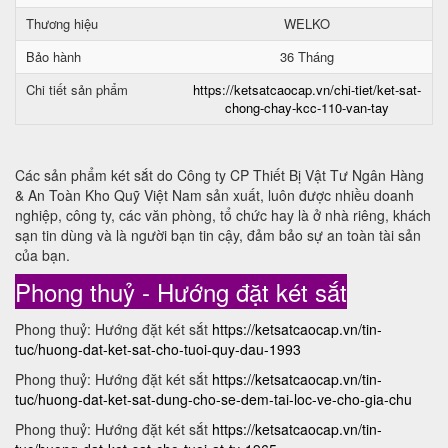
Thương hiệu
WELKO
Bảo hành
36 Tháng
Chi tiết sản phẩm
https://ketsatcaocap.vn/chi-tiet/ket-sat-
chong-chay-kcc-110-van-tay
Các sản phẩm két sắt do Công ty CP Thiết Bị Vật Tư Ngân Hàng
& An Toàn Kho Quỹ Việt Nam sản xuất, luôn được nhiều doanh
nghiệp, công ty, các văn phòng, tổ chức hay là ở nhà riêng, khách
sạn tin dùng và là người bạn tin cậy, đảm bảo sự an toàn tài sản
của bạn.
Phong thuỷ - Hướng đặt két sắt
Phong thuỷ: Hướng đặt két sắt
https://ketsatcaocap.vn/tin-
tuc/huong-dat-ket-sat-cho-tuoi-quy-dau-1993
Phong thuỷ: Hướng đặt két sắt
https://ketsatcaocap.vn/tin-
tuc/huong-dat-ket-sat-dung-cho-se-dem-tai-loc-ve-cho-gia-chu
Phong thuỷ: Hướng đặt két sắt
https://ketsatcaocap.vn/tin-