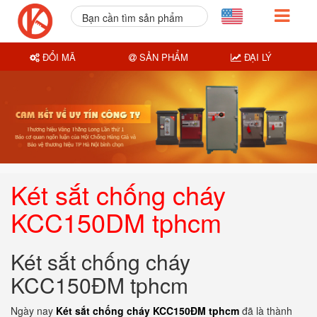
Bạn cần tìm sản phẩm
nào?
ĐỔI MÃ
SẢN PHẨM
ĐẠI LÝ
Két sắt chống cháy
KCC150DM tphcm
Két sắt chống cháy
KCC150ĐM tphcm
Ngày nay
Két sắt chống cháy KCC150ĐM tphcm
đã là thành