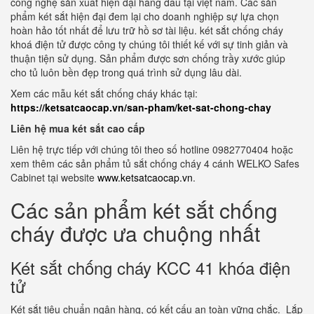
công nghệ sản xuất hiện đại hàng đầu tại việt nam. Các sản
phẩm két sắt hiện đại đem lại cho doanh nghiệp sự lựa chọn
hoàn hảo tốt nhất để lưu trữ hồ sơ tài liệu. két sắt chống cháy
khoá điện tử được công ty chúng tôi thiết kế với sự tinh giản và
thuận tiện sử dụng. Sản phẩm được sơn chống trầy xước giúp
cho tủ luôn bền đẹp trong quá trình sử dụng lâu dài.
Xem các mẫu két sắt chống cháy khác tại:
https://ketsatcaocap.vn/san-pham/ket-sat-chong-chay
Liên hệ mua két sắt cao cấp
Liên hệ trực tiếp với chúng tôi theo số hotline 0982770404 hoặc
xem thêm các sản phẩm tủ sắt chống cháy 4 cánh WELKO Safes
Cabinet tại website
www.ketsatcaocap.vn
.
Các sản phẩm két sắt chống
cháy được ưa chuộng nhất
Két sắt chống cháy KCC 41 khóa điện
tử
Két sắt tiêu chuẩn ngân hàng, có kết cấu an toàn vững chắc. Lắp