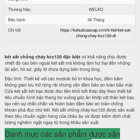
Thương hiệu
WELKO
Bảo hành
36 Tháng
Chi tiết
https://ketsatcaocap.vn/chi-tiet/ket-sat-
chong-chay-kcc120-dt
két sắt chống cháy kcc120 đặc biệt
có khả năng chịu được
nhiệt độ cao bên ngoài két sắt mà không làm hư hại đến những
tài sản, hồ sơ, giấy tờ chưa đựng bên trong lòng.
Đặc tính: Thiết kế với các module bố trí khoa học, đảm bảm
không gian lưu trữ rộng rãi nhưng vẫn đảm bảo an toàn bảo mật.
Cửa két sắt két bạc được đúc liền khối bởi thép dày theo thiết kế
tiêu chuẩn hình bậc thang bo vuông góc ăn khớp với thân két bạc.
tạo nên sự chắc chắn và hoàn toàn đảm bảo an toàn chống
khoan phá đục cho két. Két sắt chống cháy kcc120 được sản xuất
theo tiêu chuẩn ngân hàng của châu âu và được kiểm định chất
lượng nghiêm ngặt ngay từ trong khâu sản xuất
Danh mục các sản phẩm được sản