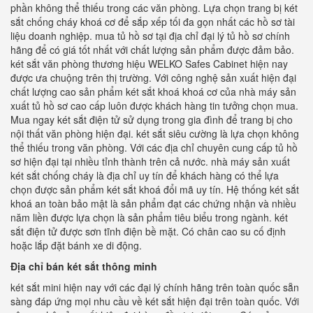
phần không thể thiếu trong các văn phòng. Lựa chọn trang bị két
sắt chống cháy khoá cơ để sắp xếp tối đa gọn nhất các hồ sơ tài
liệu doanh nghiệp. mua tủ hồ sơ tại địa chỉ đại lý tủ hồ sơ chính
hãng để có giá tốt nhất với chất lượng sản phẩm được đảm bảo.
két sắt văn phòng thương hiệu WELKO Safes Cabinet hiện nay
được ưa chuộng trên thị trường. Với công nghệ sản xuất hiện đại
chất lượng cao sản phẩm két sắt khoá khoá cơ của nhà máy sản
xuất tủ hồ sơ cao cấp luôn được khách hàng tin tưởng chọn mua.
Mua ngay két sắt điện tử sử dụng trong gia đình để trang bị cho
nội thất văn phòng hiện đại. két sắt siêu cường là lựa chọn không
thể thiếu trong văn phòng. Với các địa chỉ chuyên cung cấp tủ hồ
sơ hiện đại tại nhiều tỉnh thành trên cả nước. nhà máy sản xuất
két sắt chống cháy là địa chỉ uy tín để khách hàng có thể lựa
chọn được sản phẩm két sắt khoá đổi mã uy tín. Hệ thống két sắt
khoá an toàn bảo mật là sản phẩm đạt các chứng nhận và nhiều
năm liền được lựa chọn là sản phẩm tiêu biểu trong ngành. két
sắt điện tử được sơn tĩnh điện bề mặt. Có chân cao su cố định
hoặc lắp đặt bánh xe di động.
Địa chỉ bán két sắt thông minh
két sắt mini hiện nay với các đại lý chính hãng trên toàn quốc sẵn
sàng đáp ứng mọi nhu cầu về két sắt hiện đại trên toàn quốc. Với