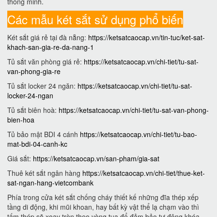
thông minh.
Các mẫu két sắt sử dụng phổ biến
Két sắt giá rẻ tại đà nẵng:
https://ketsatcaocap.vn/tin-tuc/ket-sat-
khach-san-gia-re-da-nang-1
Tủ sắt văn phòng giá rẻ:
https://ketsatcaocap.vn/chi-tiet/tu-sat-
van-phong-gia-re
Tủ sắt locker 24 ngăn:
https://ketsatcaocap.vn/chi-tiet/tu-sat-
locker-24-ngan
Tủ sắt biên hoà:
https://ketsatcaocap.vn/chi-tiet/tu-sat-van-phong-
bien-hoa
Tủ bảo mật BDI 4 cánh
https://ketsatcaocap.vn/chi-tiet/tu-bao-
mat-bdi-04-canh-kc
Giá sắt:
https://ketsatcaocap.vn/san-pham/gia-sat
Thuê két sắt ngân hàng
https://ketsatcaocap.vn/chi-tiet/thue-ket-
sat-ngan-hang-vietcombank
Phía trong cửa két sắt chống cháy thiết kế những đĩa thép xếp
tầng di động, khi mũi khoan, hay bất kỳ vật thể lạ chạm vào thì
tấm thép sẽ xoay tròn theo vòng tua để đảm bảo tự động khóa