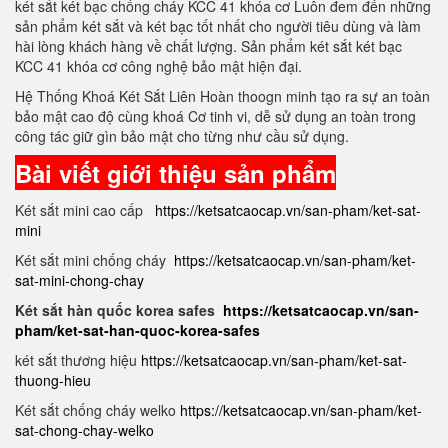
két sắt két bạc chống cháy KCC 41 khóa cơ Luôn đem đến những
sản phẩm két sắt và két bạc tốt nhất cho người tiêu dùng và làm
hài lòng khách hàng về chất lượng. Sản phẩm két sắt két bạc
KCC 41 khóa cơ công nghệ bảo mật hiện đại.
Hệ Thống Khoá Két Sắt Liên Hoàn thoogn minh tạo ra sự an toàn
bảo mật cao độ cùng khoá Cơ tinh vi, dễ sử dụng an toàn trong
công tác giữ gìn bảo mật cho từng như cầu sử dụng.
Bài viết giới thiệu sản phẩm
Két sắt mini cao cấp
https://ketsatcaocap.vn/san-pham/ket-sat-
mini
Két sắt mini chống cháy
https://ketsatcaocap.vn/san-pham/ket-
sat-mini-chong-chay
Két sắt hàn quốc korea safes
https://ketsatcaocap.vn/san-
pham/ket-sat-han-quoc-korea-safes
két sắt thương hiệu
https://ketsatcaocap.vn/san-pham/ket-sat-
thuong-hieu
Két sắt chống cháy welko
https://ketsatcaocap.vn/san-pham/ket-
sat-chong-chay-welko