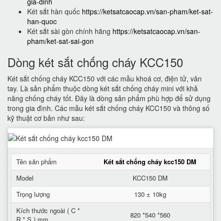
gia-dinh
Két sắt hàn quốc
https://ketsatcaocap.vn/san-pham/ket-sat-
han-quoc
Két sắt sài gòn chính hãng
https://ketsatcaocap.vn/san-
pham/ket-sat-sai-gon
Dòng két sắt chống cháy KCC150
Két sắt chống cháy KCC150 với các mẫu khoá cơ, điện tử, vân
tay. Là sản phẩm thuộc dòng két sắt chống cháy mini với khả
năng chống cháy tốt. Đây là dòng sản phẩm phù hợp để sử dụng
trong gia đình. Các mẫu két sắt chống cháy KCC150 và thông số
kỹ thuật cơ bản như sau:
Tên sản phẩm
Két sắt chống cháy kcc150 DM
Model
KCC150 DM
Trọng lượng
130 ± 10kg
Kích thước ngoài ( C *
820 *540 *560
R * S ) mm