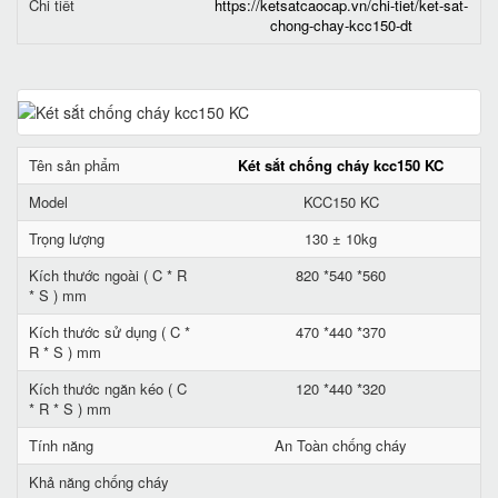
Chi tiết
https://ketsatcaocap.vn/chi-tiet/ket-sat-
chong-chay-kcc150-dt
Tên sản phẩm
Két sắt chống cháy kcc150 KC
Model
KCC150 KC
Trọng lượng
130 ± 10kg
Kích thước ngoài ( C * R
820 *540 *560
* S ) mm
Kích thước sử dụng ( C *
470 *440 *370
R * S ) mm
Kích thước ngăn kéo ( C
120 *440 *320
* R * S ) mm
Tính năng
An Toàn chống cháy
Khả năng chống cháy