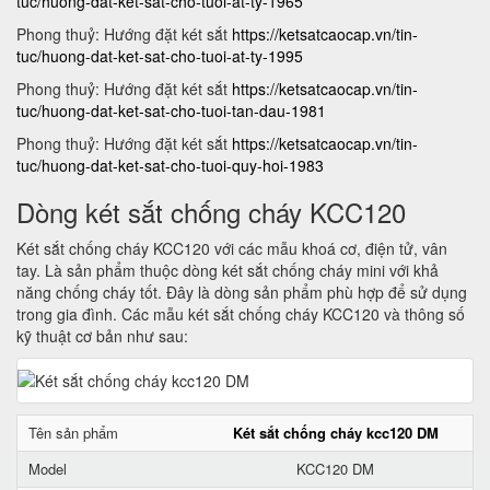
tuc/huong-dat-ket-sat-cho-tuoi-at-ty-1965
Phong thuỷ: Hướng đặt két sắt
https://ketsatcaocap.vn/tin-
tuc/huong-dat-ket-sat-cho-tuoi-at-ty-1995
Phong thuỷ: Hướng đặt két sắt
https://ketsatcaocap.vn/tin-
tuc/huong-dat-ket-sat-cho-tuoi-tan-dau-1981
Phong thuỷ: Hướng đặt két sắt
https://ketsatcaocap.vn/tin-
tuc/huong-dat-ket-sat-cho-tuoi-quy-hoi-1983
Dòng két sắt chống cháy KCC120
Két sắt chống cháy KCC120 với các mẫu khoá cơ, điện tử, vân
tay. Là sản phẩm thuộc dòng két sắt chống cháy mini với khả
năng chống cháy tốt. Đây là dòng sản phẩm phù hợp để sử dụng
trong gia đình. Các mẫu két sắt chống cháy KCC120 và thông số
kỹ thuật cơ bản như sau:
Tên sản phẩm
Két sắt chống cháy kcc120 DM
Model
KCC120 DM