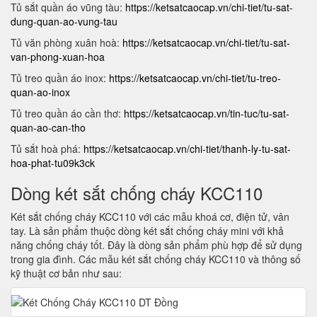
Tủ sắt quần áo vũng tàu:
https://ketsatcaocap.vn/chi-tiet/tu-sat-
dung-quan-ao-vung-tau
Tủ văn phòng xuân hoà:
https://ketsatcaocap.vn/chi-tiet/tu-sat-
van-phong-xuan-hoa
Tủ treo quần áo inox:
https://ketsatcaocap.vn/chi-tiet/tu-treo-
quan-ao-inox
Tủ treo quần áo cần thơ:
https://ketsatcaocap.vn/tin-tuc/tu-sat-
quan-ao-can-tho
Tủ sắt hoà phá:
https://ketsatcaocap.vn/chi-tiet/thanh-ly-tu-sat-
hoa-phat-tu09k3ck
Dòng két sắt chống cháy KCC110
Két sắt chống cháy KCC110 với các mẫu khoá cơ, điện tử, vân
tay. Là sản phẩm thuộc dòng két sắt chống cháy mini với khả
năng chống cháy tốt. Đây là dòng sản phẩm phù hợp để sử dụng
trong gia đình. Các mẫu két sắt chống cháy KCC110 và thông số
kỹ thuật cơ bản như sau: