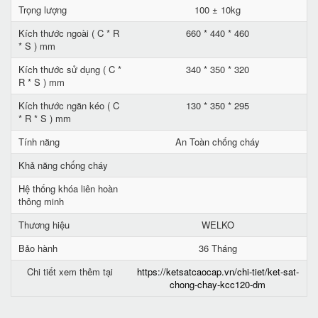
Trọng lượng
100 ± 10kg
Kích thước ngoài ( C * R
660 * 440 * 460
* S ) mm
Kích thước sử dụng ( C *
340 * 350 * 320
R * S ) mm
Kích thước ngăn kéo ( C
130 * 350 * 295
* R * S ) mm
Tính năng
An Toàn chống cháy
Khả năng chống cháy
Hệ thống khóa liên hoàn
thông minh
Thương hiệu
WELKO
Bảo hành
36 Tháng
Chi tiết xem thêm tại
https://ketsatcaocap.vn/chi-tiet/ket-sat-
chong-chay-kcc120-dm