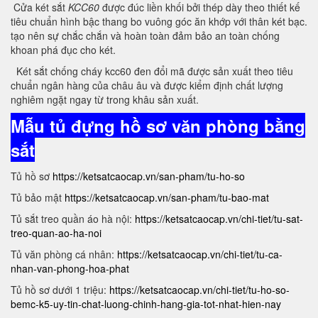
Cửa két sắt
KCC60
được đúc liền khối bởi thép dày theo thiết kế
tiêu chuẩn hình bậc thang bo vuông góc ăn khớp với thân két bạc.
tạo nên sự chắc chắn và hoàn toàn đảm bảo an toàn chống
khoan phá đục cho két.
Két sắt chống cháy kcc60 đen đổi mã được sản xuất theo tiêu
chuẩn ngân hàng của châu âu và được kiểm định chất lượng
nghiêm ngặt ngay từ trong khâu sản xuất.
Mẫu tủ đựng hồ sơ văn phòng bằng
sắt
Tủ hồ sơ
https://ketsatcaocap.vn/san-pham/tu-ho-so
Tủ bảo mật
https://ketsatcaocap.vn/san-pham/tu-bao-mat
Tủ sắt treo quần áo hà nội:
https://ketsatcaocap.vn/chi-tiet/tu-sat-
treo-quan-ao-ha-noi
Tủ văn phòng cá nhân:
https://ketsatcaocap.vn/chi-tiet/tu-ca-
nhan-van-phong-hoa-phat
Tủ hồ sơ dưới 1 triệu:
https://ketsatcaocap.vn/chi-tiet/tu-ho-so-
bemc-k5-uy-tin-chat-luong-chinh-hang-gia-tot-nhat-hien-nay