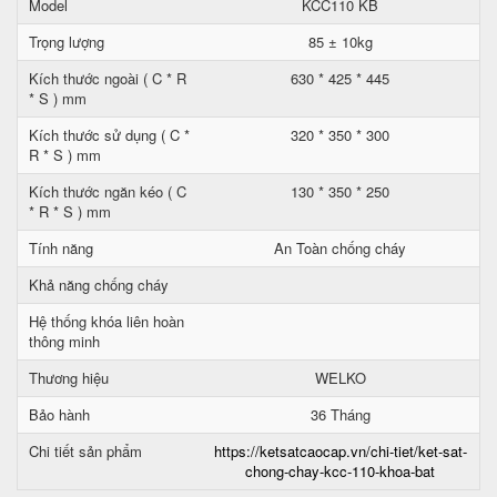
Model
KCC110 KB
Trọng lượng
85 ± 10kg
Kích thước ngoài ( C * R
630 * 425 * 445
* S ) mm
Kích thước sử dụng ( C *
320 * 350 * 300
R * S ) mm
Kích thước ngăn kéo ( C
130 * 350 * 250
* R * S ) mm
Tính năng
An Toàn chống cháy
Khả năng chống cháy
Hệ thống khóa liên hoàn
thông minh
Thương hiệu
WELKO
Bảo hành
36 Tháng
Chi tiết sản phẩm
https://ketsatcaocap.vn/chi-tiet/ket-sat-
chong-chay-kcc-110-khoa-bat