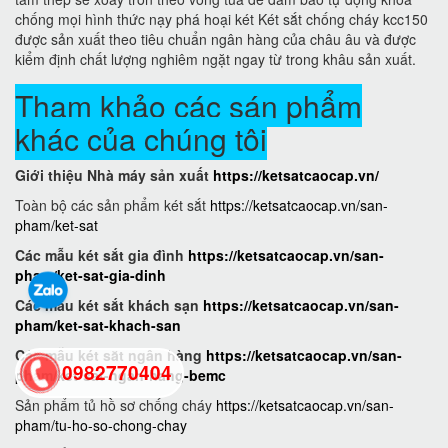
chống mọi hình thức nạy phá hoại két Két sắt chống cháy kcc150
được sản xuất theo tiêu chuẩn ngân hàng của châu âu và được
kiểm định chất lượng nghiêm ngặt ngay từ trong khâu sản xuất.
Tham khảo các sán phẩm
khác của chúng tôi
Giới thiệu Nhà máy sản xuất
https://ketsatcaocap.vn/
Toàn bộ các sản phẩm két sắt
https://ketsatcaocap.vn/san-
pham/ket-sat
Các mẫu két sắt gia đình
https://ketsatcaocap.vn/san-
pham/ket-sat-gia-dinh
Các mẫu két sắt khách sạn
https://ketsatcaocap.vn/san-
pham/ket-sat-khach-san
Các mẫu két sắt ngân hàng
https://ketsatcaocap.vn/san-
0982770404
pham/ket-sat-ngan-hang-bemc
Sản phẩm tủ hồ sơ chống cháy
https://ketsatcaocap.vn/san-
pham/tu-ho-so-chong-chay
back