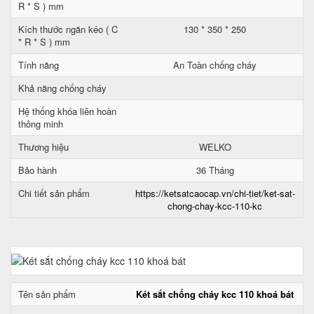
R * S ) mm
Kích thước ngăn kéo ( C
130 * 350 * 250
* R * S ) mm
Tính năng
An Toàn chống cháy
Khả năng chống cháy
Hệ thống khóa liên hoàn
thông minh
Thương hiệu
WELKO
Bảo hành
36 Tháng
Chi tiết sản phẩm
https://ketsatcaocap.vn/chi-tiet/ket-sat-
chong-chay-kcc-110-kc
Tên sản phẩm
Két sắt chống cháy kcc 110 khoá bát