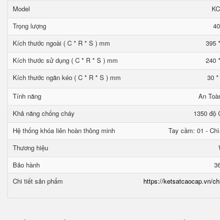
Model
KC
Trọng lượng
40
Kích thước ngoài ( C * R * S ) mm
395 
Kích thước sử dụng ( C * R * S ) mm
240 
Kích thước ngăn kéo ( C * R * S ) mm
30 *
Tính năng
An Toà
Khả năng chống cháy
1350 độ C
Hệ thống khóa liên hoàn thông minh
Tay cầm: 01 - Chì
Thương hiệu
Bảo hành
3
Chi tiết sản phẩm
https://ketsatcaocap.vn/ch