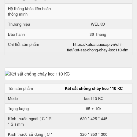
Hệ thống khóa liên hoàn
thông minh
Thương hiệu
WELKO
Bảo hành
36 Tháng
Chi tiết sản phẩm
https://ketsatcaocap.vn/chi-
tiet/ket-sat-chong-chay-kcc110-dm
Tên sản phẩm
Két sắt chống cháy kcc 110 KC
Model
kcc110 KC
Trọng lượng
85 ± 10k
Kích thước ngoài ( C * R
630 * 425 * 445
* S ) mm
Kích thước sử dụng ( C *
320 * 350 * 300