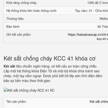
Khả năng chống cháy
1350 độ C tron
Hệ thống khóa liên hoàn thông minh
Tay cầm: 01 - Chìa khó
Thương hiệu
Welk
Bảo hành
36 Thá
Chi tiết sản phẩm
https://ketsatcaocap.vn/chi-
kcc-41-
Két sắt chống cháy KCC 41 khóa cơ
Két sắt
tiêu chuẩn ngân hàng, có kết cấu an toàn vững chắc.
Lắp một hệ thống khóa Điện Tử và một bộ khóa chìa tránh sao
chép, một tay cầm ngoại Được phủ bởi 03 lớp sơn tĩnh điện đảm
bảo sự bền màu theo thời gian
Tên sản phẩm
Két sắt chố