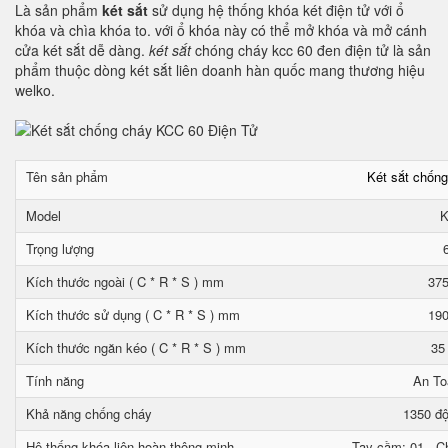
Là sản phẩm
két sắt
sử dụng hệ thống khóa két điện tử với ổ
khóa và chìa khóa to. với ổ khóa này có thể mở khóa và mở cánh
cửa két sắt dễ dàng.
két sắt
chóng cháy kcc 60 đen điện tử là sản
phẩm thuộc dòng két sắt liên doanh hàn quốc mang thương hiệu
welko.
Tên sản phẩm
Két sắt chốn
Model
K
Trọng lượng
Kích thước ngoài ( C * R * S ) mm
375
Kích thước sử dụng ( C * R * S ) mm
190
Kích thước ngăn kéo ( C * R * S ) mm
35
Tính năng
An To
Khả năng chống cháy
1350 độ
Hệ thống khóa liên hoàn thông minh
Tay cầm: 01 - Ch