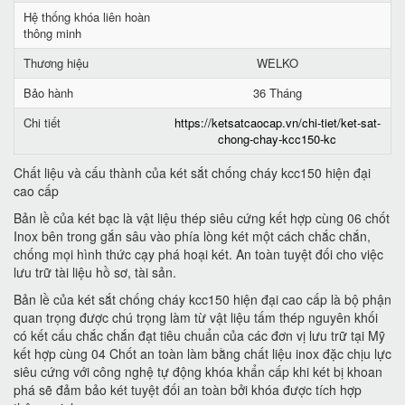
Hệ thống khóa liên hoàn
thông minh
Thương hiệu
WELKO
Bảo hành
36 Tháng
Chi tiết
https://ketsatcaocap.vn/chi-tiet/ket-sat-
chong-chay-kcc150-kc
Chất liệu và cấu thành của két sắt chống cháy kcc150 hiện đại
cao cấp
Bản lề của két bạc là vật liệu thép siêu cứng kết hợp cùng 06 chốt
Inox bên trong gắn sâu vào phía lòng két một cách chắc chắn,
chống mọi hình thức cạy phá hoại két. An toàn tuyệt đối cho việc
lưu trữ tài liệu hồ sơ, tài sản.
Bản lề của két sắt chống cháy kcc150 hiện đại cao cấp là bộ phận
quan trọng được chú trọng làm từ vật liệu tấm thép nguyên khối
có kết cấu chắc chắn đạt tiêu chuẩn của các đơn vị lưu trữ tại Mỹ
kết hợp cùng 04 Chốt an toàn làm bằng chất liệu inox đặc chịu lực
siêu cứng với công nghệ tự động khóa khẩn cấp khi két bị khoan
phá sẽ đảm bảo két tuyệt đối an toàn bởi khóa được tích hợp