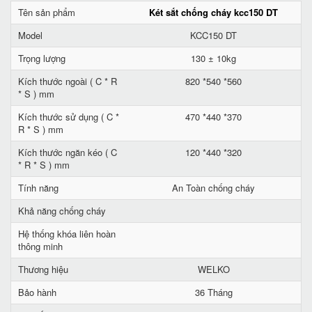
Tên sản phẩm
Két sắt chống cháy kcc150 DT
Model
KCC150 DT
Trọng lượng
130 ± 10kg
Kích thước ngoài ( C * R
820 *540 *560
* S ) mm
Kích thước sử dụng ( C *
470 *440 *370
R * S ) mm
Kích thước ngăn kéo ( C
120 *440 *320
* R * S ) mm
Tính năng
An Toàn chống cháy
Khả năng chống cháy
Hệ thống khóa liên hoàn
thông minh
Thương hiệu
WELKO
Bảo hành
36 Tháng