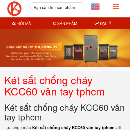
Bạn cần tìm sản phẩm
nào?
ĐỔI MÃ
SẢN PHẨM
ĐẠI LÝ
Két sắt chống cháy
KCC60 vân tay tphcm
Két sắt chống cháy KCC60 vân
tay tphcm
Lựa chọn mẫu
Két sắt chống cháy KCC60 vân tay tphcm
với