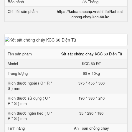
Bảo hành
36 Tháng
Chi tiết sản phẩm
https://ketsatcaocap.vn/chi-tiet/ket-sat-
chong-chay-kcc-60-kc
Tên sản phẩm
Két sắt chống cháy KCC 60 Điện Tử
Model
KCC 60 ĐT
Trọng lượng
60 ± 10kg
Kích thước ngoài ( C * R *
375 * 455 * 360
S ) mm
Kích thước sử dụng ( C *
190 * 380 * 240
R * S ) mm
Kích thước ngăn kéo ( C *
35 * 290 * 180
R * S ) mm
Tính năng
An Toàn chống cháy