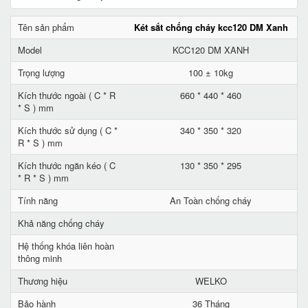
Tên sản phẩm
Két sắt chống cháy kcc120 DM Xanh
Model
KCC120 DM XANH
Trọng lượng
100 ± 10kg
Kích thước ngoài ( C * R
660 * 440 * 460
* S ) mm
Kích thước sử dụng ( C *
340 * 350 * 320
R * S ) mm
Kích thước ngăn kéo ( C
130 * 350 * 295
* R * S ) mm
Tính năng
An Toàn chống cháy
Khả năng chống cháy
Hệ thống khóa liên hoàn
thông minh
Thương hiệu
WELKO
Bảo hành
36 Tháng