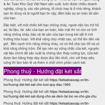
& An Toàn Kho Quỹ Việt Nam sản xuất, luôn được nhiều doanh
nghiệp, công ty, các văn phòng, tổ chức hay là ở nhà riêng, khách
sạn tin dùng và là người bạn tin cậy, đảm bảo sự an toàn tài sản
của bạn.
Đặc biệt, với một chiếc két bạc chống cháy, ngoài việc lưu trữ hồ
sơ, tài liệu, tài sản của bạn an toàn, bảo mật thì nó còn có tính
năng chống cháy, bảo vệ tài sản của bạn trong két sắt ở môi
trường hỏa hoạn. Với khả năng chịu nhiệt cao, có thể lên đến vài
giờ. Bên cạnh tính năng chống cháy, nó có thể chịu lực tốt và có
khả năng chống trộm. Để tạo nên sự vững chắc của két, nguyên
vật liệu chính để sản xuất là những tấm thép cường lực, cửa két
được làm bằng thép dày được đúc liền khối, còn với thép siêu
cứng thì làm bản lề và thêm 4 chốt chìm phần cánh két.
Phong thuỷ - Hướng đặt két sắt
Phong thuỷ: Hướng đặt két sắt
https://ketsatcaocap.vn/tin-
tuc/huong-dat-ket-sat-cho-tuoi-quy-dau-1993
Phong thuỷ: Hướng đặt két sắt
https://ketsatcaocap.vn/tin-
tuc/huong-dat-ket-sat-dung-cho-se-dem-tai-loc-ve-cho-gia-chu
Phong thuỷ: Hướng đặt két sắt
https://ketsatcaocap.vn/tin-