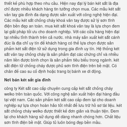
thiết kế phù hợp theo nhu cầu. Hiện nay đại lý bán két sắt là địa
chỉ được nhiều khách hàng tin tưởng chọn mua. Các mẫu két sắt
vân tay gia đình đa dạng được sản xuất với công nghệ hiện đại.
Các mẫu két sắt chống cháy khoá vân tay được sử lý sơn tĩnh
điện bền đẹp an toàn. mua két sắt khoá vân tay là lựa chọn đem
lại giải pháp tối ưu cho doanh nghiệp. Với các cửa hàng hiện đại
tại nhiều tỉnh thành trên cả nước. nhà máy sản xuất két sắt cánh
đúc là địa chỉ uy tín để khách hàng có thể lựa chọn được sản
phẩm két sắt điện tử sử dụng trong gia đình uy tín. Hệ thống két
sắt vân tay chống cháy là sản phẩm đạt các chứng chỉ và nhiều
năm liền được bình chọn là sản phẩm tiêu biểu trong ngành. két
sắt điện tử chống cháy được phủ sơn tĩnh điện trên bề mặt. Có
chân đế cao su cố định hoặc trang bị bánh xe di động.
Nơi bán két sắt gia đình
công ty Két sắt cao cấp chuyên cung cấp két sắt chống cháy
welko trên toàn quốc. Với công nghệ sản xuất hiện đại hàng đầu
tại việt nam. Các sản phẩm két sắt cao cấp đem lại cho doanh
nghiệp sự lựa chọn hoàn hảo tốt nhất để lưu trữ hồ sơ tài liệu. két
sắt chống cháy welko được thiết kế đơn giản và thuận tiện. Đem
lại cho khách hàng sử dụng dễ dàng nhanh chóng hơn. Chất liệu
sơn tĩnh điện bề mặt. Giúp tủ luôn bóng đẹp bền mầu.