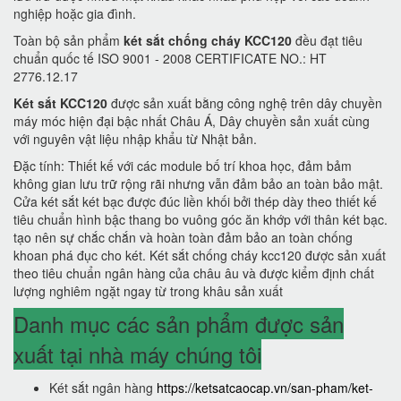
nghiệp hoặc gia đình.
Toàn bộ sản phẩm
két sắt chống cháy KCC120
đều đạt tiêu
chuẩn quốc tế ISO 9001 - 2008 CERTIFICATE NO.: HT
2776.12.17
Két sắt KCC120
được sản xuất bằng công nghệ trên dây chuyền
máy móc hiện đại bậc nhất Châu Á, Dây chuyền sản xuất cùng
với nguyên vật liệu nhập khẩu từ Nhật bản.
Đặc tính: Thiết kế với các module bố trí khoa học, đảm bảm
không gian lưu trữ rộng rãi nhưng vẫn đảm bảo an toàn bảo mật.
Cửa két sắt két bạc được đúc liền khối bởi thép dày theo thiết kế
tiêu chuẩn hình bậc thang bo vuông góc ăn khớp với thân két bạc.
tạo nên sự chắc chắn và hoàn toàn đảm bảo an toàn chống
khoan phá đục cho két. Két sắt chống cháy kcc120 được sản xuất
theo tiêu chuẩn ngân hàng của châu âu và được kiểm định chất
lượng nghiêm ngặt ngay từ trong khâu sản xuất
Danh mục các sản phẩm được sản
xuất tại nhà máy chúng tôi
Két sắt ngân hàng
https://ketsatcaocap.vn/san-pham/ket-