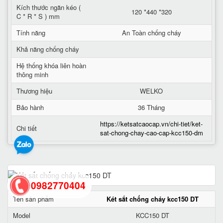
Kích thước ngăn kéo (
120 *440 *320
C * R * S ) mm
Tính năng
An Toàn chống cháy
Khả năng chống cháy
Hệ thống khóa liên hoàn
thông minh
Thương hiệu
WELKO
Bảo hành
36 Tháng
https://ketsatcaocap.vn/chi-tiet/ket-
Chi tiết
sat-chong-chay-cao-cap-kcc150-dm
0982770404
Tên sản phẩm
Két sắt chống cháy kcc150 DT
Model
KCC150 DT
back