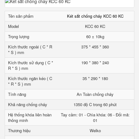
Tên sản phẩm
Két sắt chống cháy KCC 60 KC
Model
KCC 60 KC
Trọng lượng
60 ± 10kg
Kích thước ngoài ( C * R
375 * 455 * 360
* S ) mm
Kích thước sử dụng ( C *
190 * 380 * 240
R * S ) mm
Kích thước ngăn kéo ( C
35 * 290 * 180
* R * S ) mm
Tính năng
An Toàn chống cháy
Khả năng chống cháy
1350 độ C trong 60 phút
Hệ thống khóa liên hoàn
Tay cầm: 01 - Chìa khóa: 06 - Đổi mã:
thông minh
01
Thương hiệu
Welko