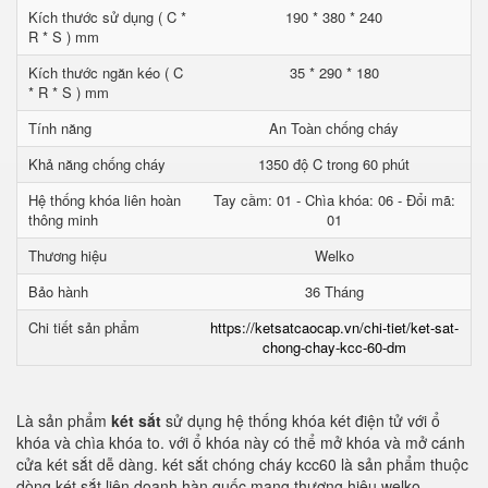
Kích thước sử dụng ( C *
190 * 380 * 240
R * S ) mm
Kích thước ngăn kéo ( C
35 * 290 * 180
* R * S ) mm
Tính năng
An Toàn chống cháy
Khả năng chống cháy
1350 độ C trong 60 phút
Hệ thống khóa liên hoàn
Tay cầm: 01 - Chìa khóa: 06 - Đổi mã:
thông minh
01
Thương hiệu
Welko
Bảo hành
36 Tháng
Chi tiết sản phẩm
https://ketsatcaocap.vn/chi-tiet/ket-sat-
chong-chay-kcc-60-dm
Là sản phẩm
két sắt
sử dụng hệ thống khóa két điện tử với ổ
khóa và chìa khóa to. với ổ khóa này có thể mở khóa và mở cánh
cửa két sắt dễ dàng. két sắt chóng cháy kcc60 là sản phẩm thuộc
dòng két sắt liên doanh hàn quốc mang thương hiệu welko.