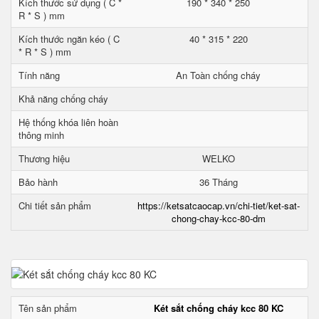
Kích thước sử dụng ( C *
190 * 340 * 250
R * S ) mm
Kích thước ngăn kéo ( C
40 * 315 * 220
* R * S ) mm
Tính năng
An Toàn chống cháy
Khả năng chống cháy
Hệ thống khóa liên hoàn
thông minh
Thương hiệu
WELKO
Bảo hành
36 Tháng
Chi tiết sản phẩm
https://ketsatcaocap.vn/chi-tiet/ket-sat-
chong-chay-kcc-80-dm
Tên sản phẩm
Két sắt chống cháy kcc 80 KC