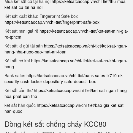
Mua két sắt cũ tại hà nội
https://ketsatcaocap.vn/chi-tiet/thu-mua-
ket-sat-cu-tai-ha-noi
Két sắt xuất khẩu: Fingerprint Safe box
https://ketsatcaocap.vn/chi-tiet/fingerprint-safe-box
Két sắt mini giá rẻ
https://ketsatcaocap.vn/chi-tiet/ket-sat-mini-gia-
re-tphcm
Két sắt kí gửi tài sản
https://ketsatcaocap.vn/chi-tiet/ket-sat-ngan-
hang-nha-nuoc-bao-mat-an-toan
Két sắt cơ khí
https://ketsatcaocap.vn/chi-tiet/ket-sat-co-khi-ngan-
hang
Bank safes
https://ketsatcaocap.vn/chi-tiet/bank-safes-lx710-dk-
security-cash-locker-depository-safe-deposit-box
Két sắt cần thơ
https://ketsatcaocap.vn/chi-tiet/ket-sat-ngan-hang-
hoa-phat-can-tho
két sắt hàn quốc
https://ketsatcaocap.vn/chi-tiet/bao-gia-ket-sat-
han-quoc
Dòng két sắt chống cháy KCC80