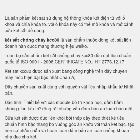
Là sản phẩm két sắt sử dụng hệ thống khóa két điện tử với ổ
khóa và chìa khóa to. với ổ khóa này có thể mở khóa và mở cánh
cửa két sắt dễ dàng.
két sắt chóng cháy kcc80
là sản phẩm thuộc dòng két sắt liên
doanh hàn quốc mang thương hiệu welko.
Toàn bộ sản phẩm két sắt chống cháy kcc80 đều đạt tiêu chuẩn
quốc tế ISO 9001 - 2008 CERTIFICATE NO.: HT 2776.12.17
Két sắt kcc80 được sản xuất bằng công nghệ trên dây chuyền
máy móc hiện đại bậc nhất Châu Á,
Dây chuyền sản xuất cùng với nguyên vật liệu nhập khẩu từ Nhật
bản.
Đặc tính: Thiết kế với các module bố trí khoa học, đảm bảm
không gian lưu trữ rộng rãi nhưng vẫn đảm bảo an toàn bảo mật.
Cửa két sắt được đúc liền khối bởi thép dày theo thiết kế tiêu
chuẩn hình bậc thang bo vuông góc ăn khớp với thân két bạc. tạo
nên sự chắc chắn và hoàn toàn đảm bảo an toàn chống khoan
phá đục cho két.