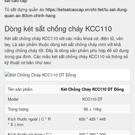
sat-cao-cap
Tủ sắt đựng quần áo
https://ketsatcaocap.vn/chi-tiet/tu-sat-dung-
quan-ao-80cm-chinh-hang
Dòng két sắt chống cháy KCC110
Két sắt chống cháy KCC110 với các mẫu khoá cơ, điện tử, vân
tay. Là sản phẩm thuộc dòng két sắt chống cháy mini với khả
năng chống cháy tốt. Đây là dòng sản phẩm phù hợp để sử dụng
trong gia đình. Các mẫu két sắt chống cháy KCC110 và thông số
kỹ thuật cơ bản như sau:
Tên sản phẩm
Két Chống Cháy KCC110 DT Đồng
Model
KCC110 DT
Trọng lượng
85 ± 10kg
Kích thước ngoài ( C * R
630 * 425 * 445
* S ) mm
Kích thước sử dụng ( C *
320 * 350 * 300