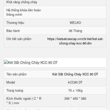
Khả năng chống cháy
Hệ thống khóa liên hoàn
thông minh
Thương hiệu
WELKO
Bảo hành
36 Tháng
Chi tiết sản phẩm
https://ketsatcaocap.vn/chi-tiet/ket-sat-
chong-chay-kcc-80-dm
Tên sản phẩm
Két Sắt Chống Cháy KCC 80 DT
Model
kCC80 DT
Trọng lượng
70 ± 10kg
Kích thước ngoài ( C * R
395 * 455 * 380
* S ) mm