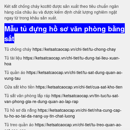
Két sắt chống cháy kcc80 được sản xuất theo tiêu chuẩn ngân
hàng của châu âu và được kiểm định chất lượng nghiêm ngặt
ngay từ trong khâu sản xuất.
Mẫu tủ đựng hồ sơ văn phòng bằng
sắt
Tủ chống cháy
https://ketsatcaocap.vn/chi-tiet/tu-chong-chay
Tủ tài liệu
https://ketsatcaocap.vn/chi-tiet/tu-dung-tai-lieu-xuan-
hoa
Tủ quần áo
https://ketsatcaocap.vn/chi-tiet/tu-sat-dung-quan-ao-
vung-tau
Cửa sắt kho tiền
https://ketsatcaocap.vn/chi-tiet/cua-sat-kho-tien
Tủ sắt văn phòng lắp ráp
https://ketsatcaocap.vn/tin-tuc/tu-sat-
van-phong-gia-re-dung-quan-ao-lap-rap
Tủ hồ sơ đà nẵng
https://ketsatcaocap.vn/chi-tiet/nha-cung-cap-
tu-ho-so-tai-da-nang-uy-tin-chat-luong
Tủ treo quần áo
https://ketsatcaocap.vn/chi-tiet/tu-treo-quan-ao-