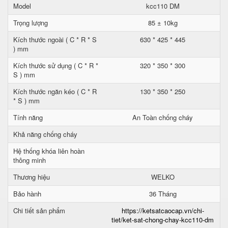
Model
kcc110 DM
Trọng lượng
85 ± 10kg
Kích thước ngoài ( C * R * S
630 * 425 * 445
) mm
Kích thước sử dụng ( C * R *
320 * 350 * 300
S ) mm
Kích thước ngăn kéo ( C * R
130 * 350 * 250
* S ) mm
Tính năng
An Toàn chống cháy
Khả năng chống cháy
Hệ thống khóa liên hoàn
thông minh
Thương hiệu
WELKO
Bảo hành
36 Tháng
Chi tiết sản phẩm
https://ketsatcaocap.vn/chi-
tiet/ket-sat-chong-chay-kcc110-dm