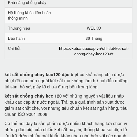
Khả năng chống cháy
Hệ thống khóa liên hoàn
thông minh
Thương hiệu
WELKO
Bảo hành
36 Tháng
Chi tiết
https://ketsatcaocap.vn/chi-tiet/ket-sat-
chong-chay-kcc120-dt
két sắt chống cháy kcc120 đặc biệt
có khả năng chịu được
nhiệt độ cao bên ngoài két sắt mà không làm hư hại đến những
tài sản, hồ sơ, giấy tờ chưa đựng bên trong lòng.
két sắt chống cháy kcc 120
với những nguyên vật liệu nhập
khẩu cao cấp từ nước ngoài. Trải qua quá trình sản xuất được
giám sát chặt chẽ, với những tiêu chuẩn két sắt ngân hàng, tiêu
chuẩn ISO 9001-2008.
Có thể nói đây là sản phẩm được nhiều khách hàng lựa chọn vì
những đặc biệt của chiếc két sắt này. hệ thống khóa két điện tử
lữu trữ được nhiều mật khẩu khác nhau phù hợp với các doanh