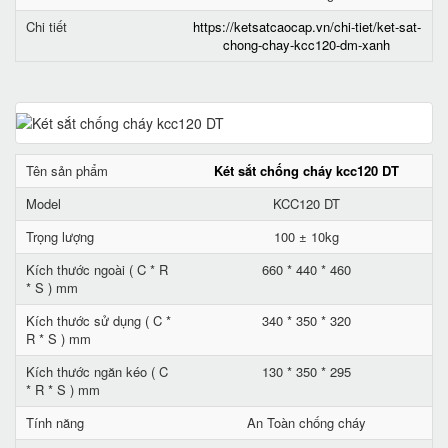
Chi tiết
https://ketsatcaocap.vn/chi-tiet/ket-sat-
chong-chay-kcc120-dm-xanh
Tên sản phẩm
Két sắt chống cháy kcc120 DT
Model
KCC120 DT
Trọng lượng
100 ± 10kg
Kích thước ngoài ( C * R
660 * 440 * 460
* S ) mm
Kích thước sử dụng ( C *
340 * 350 * 320
R * S ) mm
Kích thước ngăn kéo ( C
130 * 350 * 295
* R * S ) mm
Tính năng
An Toàn chống cháy