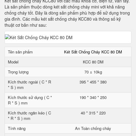
Két sắt chống cháy KCC80 với các mẫu khoá cơ, điện tử, vân tay.
Là sản phẩm thuộc dòng két sắt chống cháy mini với khả năng
chống cháy tốt. Đây là dòng sản phẩm phù hợp để sử dụng trong
gia đình. Các mẫu két sắt chống cháy KCC80 và thông số kỹ
thuật cơ bản như sau:
Tên sản phẩm
Két Sắt Chống Cháy KCC 80 DM
Model
KCC 80 DM
Trọng lượng
70 ± 10kg
Kích thước ngoài ( C * R
395 * 455 * 380
* S ) mm
Kích thước sử dụng ( C *
190 * 340 * 250
R * S ) mm
Kích thước ngăn kéo ( C
40 * 315 * 220
* R * S ) mm
Tính năng
An Toàn chống cháy