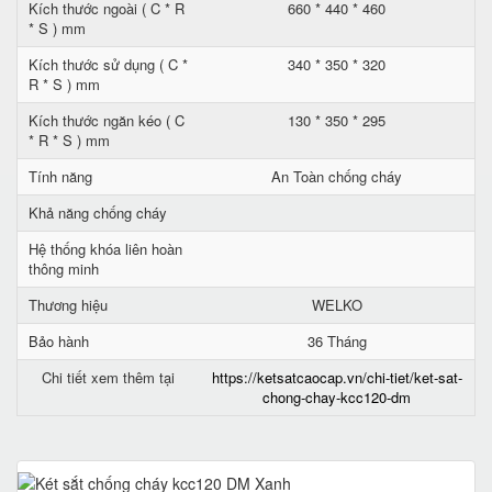
Kích thước ngoài ( C * R
660 * 440 * 460
* S ) mm
Kích thước sử dụng ( C *
340 * 350 * 320
R * S ) mm
Kích thước ngăn kéo ( C
130 * 350 * 295
* R * S ) mm
Tính năng
An Toàn chống cháy
Khả năng chống cháy
Hệ thống khóa liên hoàn
thông minh
Thương hiệu
WELKO
Bảo hành
36 Tháng
Chi tiết xem thêm tại
https://ketsatcaocap.vn/chi-tiet/ket-sat-
chong-chay-kcc120-dm