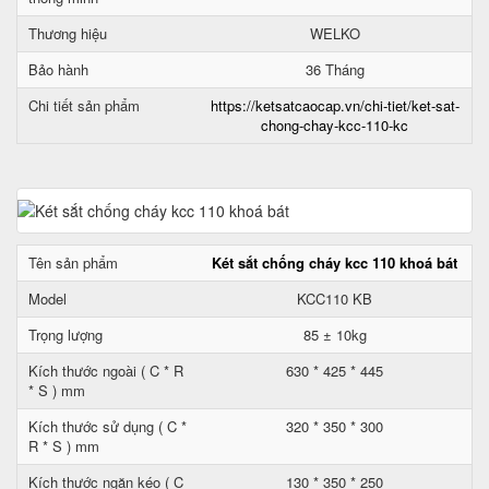
Thương hiệu
WELKO
Bảo hành
36 Tháng
Chi tiết sản phẩm
https://ketsatcaocap.vn/chi-tiet/ket-sat-
chong-chay-kcc-110-kc
Tên sản phẩm
Két sắt chống cháy kcc 110 khoá bát
Model
KCC110 KB
Trọng lượng
85 ± 10kg
Kích thước ngoài ( C * R
630 * 425 * 445
* S ) mm
Kích thước sử dụng ( C *
320 * 350 * 300
R * S ) mm
Kích thước ngăn kéo ( C
130 * 350 * 250