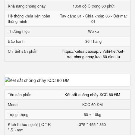
Khả năng chống cháy
1350 độ C trong 60 phút
Hệ thống khóa liên hoàn
Tay cầm: 01 - Chìa khóa: 06 - Đổi mã:
thông minh
01
Thương hiệu
Welko
Bảo hành
36 Tháng
Chi tiết sản phẩm
https://ketsatcaocap.vn/chi-tiet/ket-
sat-chong-chay-kcc-60-dien-tu
Tên sản phẩm
Két sắt chống cháy KCC 60 ĐM
Model
KCC 60 ĐM
Trọng lượng
60 ± 10kg
Kích thước ngoài ( C * R
375 * 455 * 360
* S ) mm