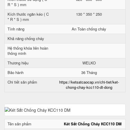
R * S ) mm
Kích thước ngăn kéo ( C
130 * 350 * 250
* R * S ) mm
Tính năng
An Toàn chống cháy
Khả năng chống cháy
Hệ thống khóa liên hoàn
thông minh
Thương hiệu
WELKO
Bảo hành
36 Tháng
Chi tiết sản phẩm
https://ketsatcaocap.vn/chi-tiet/ket-
chong-chay-kcc110-dt-dong
Tên sản phẩm
Két Sắt Chống Cháy KCC110 DM