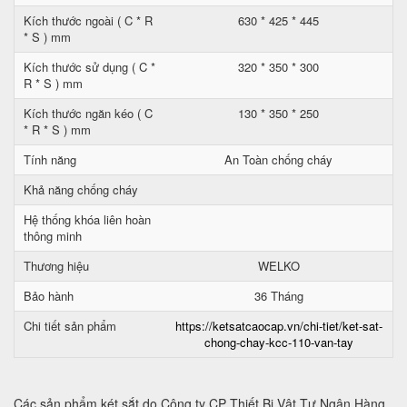
Kích thước ngoài ( C * R
630 * 425 * 445
* S ) mm
Kích thước sử dụng ( C *
320 * 350 * 300
R * S ) mm
Kích thước ngăn kéo ( C
130 * 350 * 250
* R * S ) mm
Tính năng
An Toàn chống cháy
Khả năng chống cháy
Hệ thống khóa liên hoàn
thông minh
Thương hiệu
WELKO
Bảo hành
36 Tháng
Chi tiết sản phẩm
https://ketsatcaocap.vn/chi-tiet/ket-sat-
chong-chay-kcc-110-van-tay
Các sản phẩm két sắt do Công ty CP Thiết Bị Vật Tư Ngân Hàng