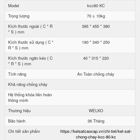
Model
kcc80 KC
Trọng lượng
70 ± 10kg
Kích thước ngoài ( C * R
395 * 455 * 380
* S ) mm
Kích thước sử dụng ( C *
190 * 340 * 250
R * S ) mm
Kích thước ngăn kéo ( C
40 * 315 * 220
* R * S ) mm
Tính năng
An Toàn chống cháy
Khả năng chống cháy
Hệ thống khóa liên hoàn
thông minh
Thương hiệu
WELKO
Bảo hành
36 Tháng
Chi tiết sản phẩm
https://ketsatcaocap.vn/chi-tiet/ket-sat-
chong-chay-kcc-80-kc