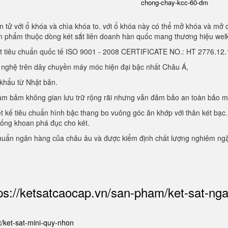
chong-chay-kcc-60-dm
 tử với ổ khóa và chìa khóa to. với ổ khóa này có thể mở khóa và mở 
sản phẩm thuộc dòng két sắt liên doanh hàn quốc mang thương hiệu we
ạt tiêu chuẩn quốc tế ISO 9001 - 2008 CERTIFICATE NO.: HT 2776.1
g nghệ trên dây chuyền máy móc hiện đại bậc nhất Châu Á,
 khẩu từ Nhật bản.
, đảm bảm không gian lưu trữ rộng rãi nhưng vẫn đảm bảo an toàn bảo 
ết kế tiêu chuẩn hình bậc thang bo vuông góc ăn khớp với thân két bạc.
hống khoan phá đục cho két.
chuẩn ngân hàng của châu âu và được kiểm định chất lượng nghiêm ng
ps://ketsatcaocap.vn/san-pham/ket-sat-ng
et/ket-sat-mini-quy-nhon