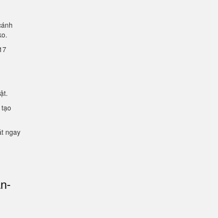
cánh
lko.
2.17
mật.
 tạo
ặt ngay
an-