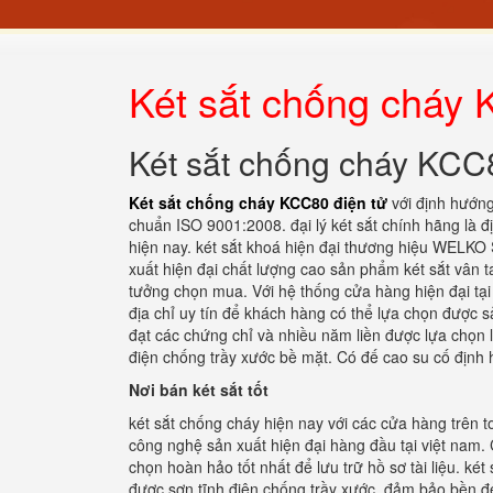
Két sắt chống cháy 
Két sắt chống cháy KCC8
Két sắt chống cháy KCC80 điện tử
với định hướng
chuẩn ISO 9001:2008. đại lý két sắt chính hãng là đị
hiện nay. két sắt khoá hiện đại thương hiệu WELKO 
xuất hiện đại chất lượng cao sản phẩm két sắt vân 
tưởng chọn mua. Với hệ thống cửa hàng hiện đại tại 
địa chỉ uy tín để khách hàng có thể lựa chọn được s
đạt các chứng chỉ và nhiều năm liền được lựa chọn l
điện chống trầy xước bề mặt. Có đế cao su cố định 
Nơi bán két sắt tốt
két sắt chống cháy hiện nay với các cửa hàng trên t
công nghệ sản xuất hiện đại hàng đầu tại việt nam.
chọn hoàn hảo tốt nhất để lưu trữ hồ sơ tài liệu. két
được sơn tĩnh điện chống trầy xước. đảm bảo bền đẹp