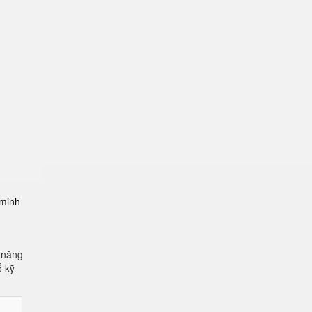
-minh
 năng
ố kỹ