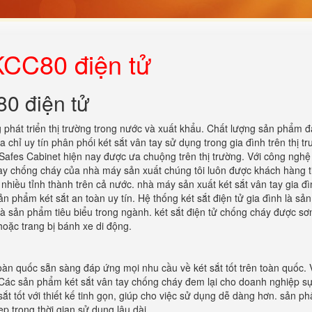
KCC80 điện tử
0 điện tử
 phát triển thị trường trong nước và xuất khẩu. Chất lượng sản phẩm đạ
a chỉ uy tín phân phối két sắt vân tay sử dụng trong gia đình trên thị t
Safes Cabinet hiện nay được ưa chuộng trên thị trường. Với công nghệ
tay chống cháy của nhà máy sản xuất chúng tôi luôn được khách hàng t
nhiều tỉnh thành trên cả nước. nhà máy sản xuất két sắt vân tay gia đì
ản phẩm két sắt an toàn uy tín. Hệ thống két sắt điện tử gia đình là s
à sản phẩm tiêu biểu trong ngành. két sắt điện tử chống cháy được sơn
hoặc trang bị bánh xe di động.
oàn quốc sẵn sàng đáp ứng mọi nhu cầu về két sắt tốt trên toàn quốc. 
 Các sản phẩm két sắt vân tay chống cháy đem lại cho doanh nghiệp sự
 sắt tốt với thiết kế tinh gọn, giúp cho việc sử dụng dễ dàng hơn. sản p
 trong thời gian sử dụng lâu dài.