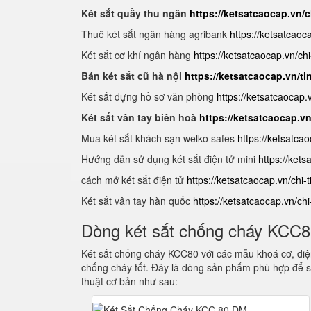
Két sắt quầy thu ngân
https://ketsatcaocap.vn/c
Thuê két sắt ngân hàng agribank
https://ketsatcaoc
Két sắt cơ khí ngân hàng
https://ketsatcaocap.vn/chi
Bán két sắt cũ hà nội
https://ketsatcaocap.vn/ti
Két sắt đựng hồ sơ văn phòng
https://ketsatcaocap
Két sắt vân tay biên hoà
https://ketsatcaocap.v
Mua két sắt khách sạn welko safes
https://ketsatca
Hướng dẫn sử dụng két sắt điện tử mini
https://ket
cách mở két sắt điện tử
https://ketsatcaocap.vn/chi-
Két sắt vân tay hàn quốc
https://ketsatcaocap.vn/ch
Dòng két sắt chống cháy KCC
Két sắt chống cháy KCC80 với các mẫu khoá cơ, điện
chống cháy tốt. Đây là dòng sản phẩm phù hợp để s
thuật cơ bản như sau: