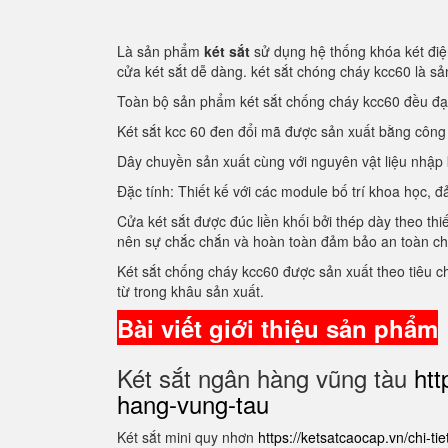
Là sản phẩm
két sắt
sử dụng hệ thống khóa két điện
cửa két sắt dễ dàng. két sắt chóng cháy kcc60 là 
Toàn bộ sản phẩm két sắt chống cháy kcc60 đều đ
Két sắt kcc 60 đen đổi mã được sản xuất bằng côn
Dây chuyền sản xuất cùng với nguyên vật liệu nhập
Đặc tính: Thiết kế với các module bố trí khoa học
Cửa két sắt được đúc liền khối bởi thép dày theo thi
nên sự chắc chắn và hoàn toàn đảm bảo an toàn c
Két sắt chống cháy kcc60 được sản xuất theo tiêu 
từ trong khâu sản xuất.
Bài viết giới thiệu sản phẩm
Két sắt ngân hàng vũng tàu
htt
hang-vung-tau
Két sắt mini quy nhơn
https://ketsatcaocap.vn/chi-ti