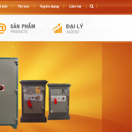
 két
Tin tức
Tuyển dụng
Liên hệ