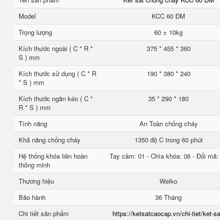
Model
KCC 60 ĐM
Trọng lượng
60 ± 10kg
Kích thước ngoài ( C * R *
375 * 455 * 360
S ) mm
Kích thước sử dụng ( C * R
190 * 380 * 240
* S ) mm
Kích thước ngăn kéo ( C *
35 * 290 * 180
R * S ) mm
Tính năng
An Toàn chống cháy
Khả năng chống cháy
1350 độ C trong 60 phút
Hệ thống khóa liên hoàn
Tay cầm: 01 - Chìa khóa: 06 - Đổi mã:
thông minh
Thương hiệu
Welko
Bảo hành
36 Tháng
Chi tiết sản phẩm
https://ketsatcaocap.vn/chi-tiet/ket-sa