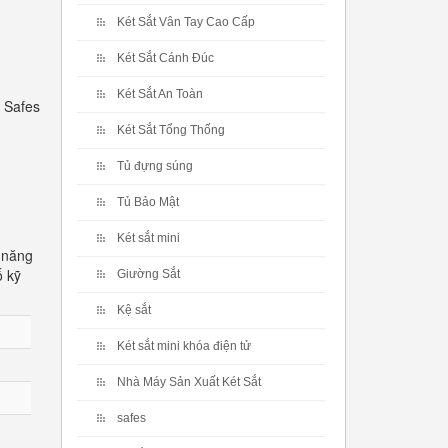
Két Sắt Vân Tay Cao Cấp
Két Sắt Cánh Đúc
Két Sắt An Toàn
 Safes
Két Sắt Tổng Thống
Tủ đựng súng
Tủ Bảo Mật
Két sắt mini
 năng
ố kỹ
Giường Sắt
Kệ sắt
Két sắt mini khóa điện tử
Nhà Máy Sản Xuất Két Sắt
safes