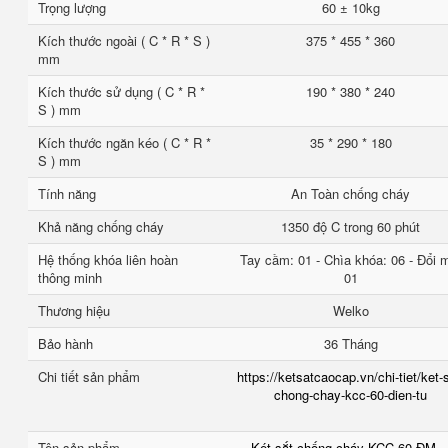
Trọng lượng
60 ± 10kg
Kích thước ngoài ( C * R * S )
375 * 455 * 360
mm
Kích thước sử dụng ( C * R *
190 * 380 * 240
S ) mm
Kích thước ngăn kéo ( C * R *
35 * 290 * 180
S ) mm
Tính năng
An Toàn chống cháy
Khả năng chống cháy
1350 độ C trong 60 phút
Hệ thống khóa liên hoàn
Tay cầm: 01 - Chìa khóa: 06 - Đổi 
thông minh
01
Thương hiệu
Welko
Bảo hành
36 Tháng
Chi tiết sản phẩm
https://ketsatcaocap.vn/chi-tiet/ket-
chong-chay-kcc-60-dien-tu
Tên sản phẩm
Két sắt chống cháy KCC 60 ĐM