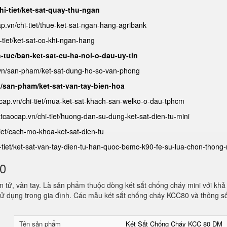
hi-tiet/ket-sat-quay-thu-ngan
ap.vn/chi-tiet/thue-ket-sat-ngan-hang-agribank
-tiet/ket-sat-co-khi-ngan-hang
n-tuc/ban-ket-sat-cu-ha-noi-o-dau-uy-tin
.vn/san-pham/ket-sat-dung-ho-so-van-phong
n/san-pham/ket-sat-van-tay-bien-hoa
ocap.vn/chi-tiet/mua-ket-sat-khach-san-welko-o-dau-tphcm
satcaocap.vn/chi-tiet/huong-dan-su-dung-ket-sat-dien-tu-mini
tiet/cach-mo-khoa-ket-sat-dien-tu
i-tiet/ket-sat-van-tay-dien-tu-han-quoc-bemc-k90-fe-su-lua-chon-thong
80
 tử, vân tay. Là sản phẩm thuộc dòng két sắt chống cháy mini với khả
ử dụng trong gia đình. Các mẫu két sắt chống cháy KCC80 và thông s
Tên sản phẩm
Két Sắt Chống Cháy KCC 80 DM