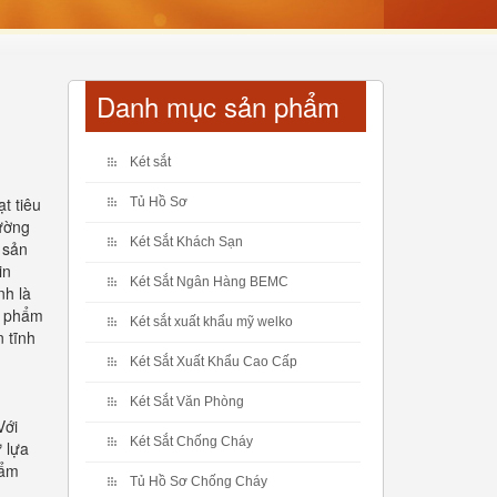
Danh mục sản phẩm
Két sắt
t tiêu
Tủ Hồ Sơ
rường
Két Sắt Khách Sạn
 sản
in
Két Sắt Ngân Hàng BEMC
nh là
ản phẩm
Két sắt xuất khẩu mỹ welko
 tĩnh
Két Sắt Xuất Khẩu Cao Cấp
Két Sắt Văn Phòng
Với
Két Sắt Chống Cháy
 lựa
hẩm
Tủ Hồ Sơ Chống Cháy