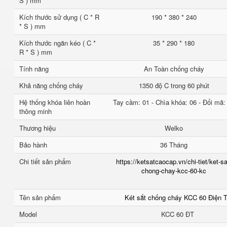
S ) mm
Kích thước sử dụng ( C * R
190 * 380 * 240
* S ) mm
Kích thước ngăn kéo ( C *
35 * 290 * 180
R * S ) mm
Tính năng
An Toàn chống cháy
Khả năng chống cháy
1350 độ C trong 60 phút
Hệ thống khóa liên hoàn
Tay cầm: 01 - Chìa khóa: 06 - Đổi mã:
thông minh
Thương hiệu
Welko
Bảo hành
36 Tháng
Chi tiết sản phẩm
https://ketsatcaocap.vn/chi-tiet/ket-sa
chong-chay-kcc-60-kc
Tên sản phẩm
Két sắt chống cháy KCC 60 Điện 
Model
KCC 60 ĐT