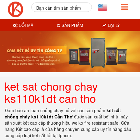
Bạn cần tìm sản phẩm
nào?
ĐỔI MÃ
SẢN PHẨM
ĐẠI LÝ
ket sat chong chay
ks110k1dt can tho
Đảm bảo an toàn chống cháy nổ với các sản phẩm
két sắt
chống cháy ks110k1dt Cần Thơ
được sản xuất bởi nhà máy
sản xuất két cao cấp thương hiệu welko fire resistant safe. Cửa
hàng Két cao cấp là cửa hàng chuyên cung cấp uy tín hàng đầu
cung cấp loại két sắt tốt tại tphcm.