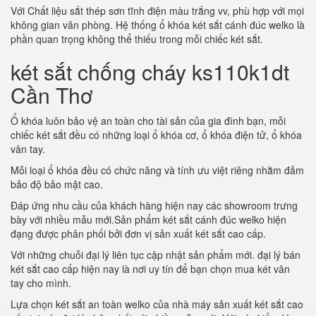
Với Chất liệu sắt thép sơn tĩnh điện màu trắng vv, phù hợp với mọi
không gian văn phòng. Hệ thống ổ khóa két sắt cánh đúc welko là
phần quan trọng không thể thiếu trong mỗi chiếc két sắt.
két sắt chống cháy ks110k1dt
Cần Thơ
Ổ khóa luôn bảo vệ an toàn cho tài sản của gia đình bạn, mỗi
chiếc két sắt đều có những loại ổ khóa cơ, ổ khóa điện tử, ổ khóa
vân tay.
Mỗi loại ổ khóa đều có chức năng và tính ưu việt riêng nhằm đảm
bảo độ bảo mật cao.
Đáp ứng nhu cầu của khách hàng hiện nay các showroom trưng
bày với nhiều mẫu mới.Sản phẩm két sắt cánh đúc welko hiện
đạng được phân phối bởi đơn vị sản xuất két sắt cao cấp.
Với những chuỗi đại lý liên tục cập nhật sản phẩm mới. đại lý bán
két sắt cao cấp hiện nay là nơi uy tín để bạn chọn mua két vân
tay cho mình.
Lựa chọn két sắt an toàn welko của nhà máy sản xuất két sắt cao