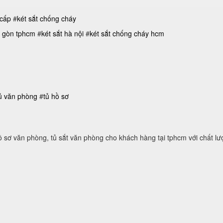
 cấp
#
két sắt chống cháy
ài gòn tphcm
#
két sắt hà nội
#
két sắt chống cháy hcm
ủ văn phòng
#
tủ hồ sơ
hồ sơ văn phòng, tủ sắt văn phòng cho khách hàng tại tphcm với chất lượ