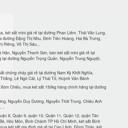
 két sắt mini giá rẻ tại đường Phan Liêm, Thái Văn Lung,
ại đường Đặng Thị Nhu, Đinh Tiên Hoàng, Hai Bà Trưng,
ị Riêng, Võ Thị Sáu,..
 Hân, Nguyễn Thanh Sơn, bán két sắt mini giá rẻ tại
g tại đường Nguyễn Trọng Quản, Nguyễn Trung Nguyệt,
ắt chống cháy giá rẻ tại đường Nam Kỳ Khởi Nghĩa,
 Thắng, Lê Ngô Cát, Lý Thái Tổ, Huỳnh Văn Bánh
Xóm Chiếu, mua két sắt 150kg hàng chính hãng tại đường
ương, Nguyễn Duy Dương, Nguyễn Thời Trung, Chiêu Anh
 ..
 quận 8, Quận 9, quận 10, Quận 11, Quận 12, quận Tân
è, Hóc Môn, Bình Chánh TP Hồ Chí Minh, két sắt Bình
 mua két sắt gia đình giá rẻ tại Cao Lãnh, Đồng Tháp, két