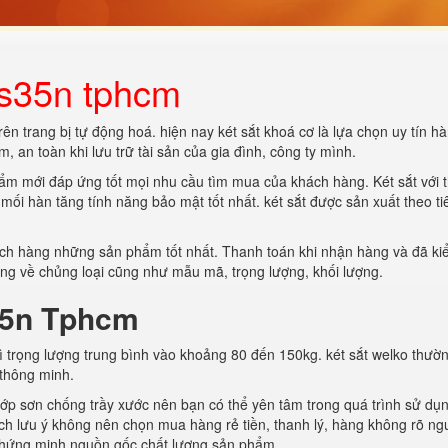
ks35n tphcm
rên trang bị tự động hoá. hiện nay két sắt khoá cơ là lựa chọn uy tín h
m, an toàn khi lưu trữ tài sản của gia đình, công ty mình.
m mới đáp ứng tốt mọi nhu cầu tìm mua của khách hàng. Két sắt với t
ối hàn tăng tính năng bảo mật tốt nhất. két sắt được sản xuất theo ti
ch hàng những sản phẩm tốt nhất. Thanh toán khi nhận hàng và đã ki
ng về chủng loại cũng như mẫu mã, trọng lượng, khối lượng.
35n Tphcm
 thì trọng lượng trung bình vào khoảng 80 đến 150kg. két sắt welko thư
thông minh.
lớp sơn chống trầy xước nên bạn có thể yên tâm trong quá trình sử dụn
ch lưu ý không nên chọn mua hàng rẻ tiền, thanh lý, hàng không rõ n
 chứng minh nguồn gốc chất lượng sản phẩm.