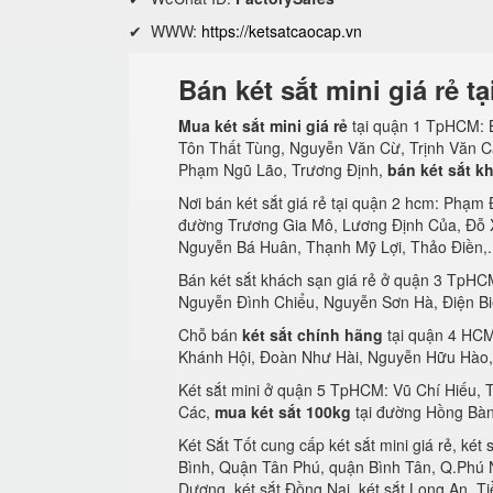
✔ WWW:
https://ketsatcaocap.vn
Bán két sắt mini giá rẻ 
Mua két sắt mini giá rẻ
tại quận 1 TpHCM: B
Tôn Thất Tùng, Nguyễn Văn Cừ, Trịnh Văn Cấ
Phạm Ngũ Lão, Trương Định,
bán két sắt k
Nơi bán két sắt giá rẻ tại quận 2 hcm: Phạm
đường Trương Gia Mô, Lương Định Của, Đỗ 
Nguyễn Bá Huân, Thạnh Mỹ Lợi, Thảo Điền,.
Bán két sắt khách sạn giá rẻ ở quận 3 TpHC
Nguyễn Đình Chiểu, Nguyễn Sơn Hà, Điện Bi
Chỗ bán
két sắt chính hãng
tại quận 4 HCM
Khánh Hội, Đoàn Như Hài, Nguyễn Hữu Hào,
Két sắt mini ở quận 5 TpHCM: Vũ Chí Hiếu
Các,
mua két sắt 100kg
tại đường Hồng Bàn
Két Sắt Tốt cung cấp két sắt mini giá rẻ, két 
Bình, Quận Tân Phú, quận Bình Tân, Q.Phú Nhu
Dương, két sắt Đồng Nai, két sắt Long An, Tiề