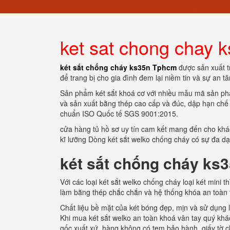
ket sat chong chay 
két sắt chống cháy ks35n Tphcm
được sản xuất t
để trang bị cho gia đình đem lại niềm tin và sự an tâ
Sản phẩm két sắt khoá cơ với nhiều mẫu mã sản phẩ
và sản xuất bằng thép cao cấp và đúc, dập hạn chế m
chuẩn ISO Quốc tế SGS 9001:2015.
cửa hàng tủ hồ sơ uy tín cam kết mang đến cho khá
kĩ lưỡng Dòng két sắt welko chống cháy có sự đa dạ
két sắt chống cháy ks
Với các loại két sắt welko chống cháy loại két mini
làm bằng thép chắc chắn và hệ thống khóa an toàn 
Chất liệu bề mặt của két bóng đẹp, mịn và sử dụng 
Khi mua két sắt welko an toàn khoá vân tay quý khá
gốc xuất xứ, hàng không có tem bảo hành, giấy tờ