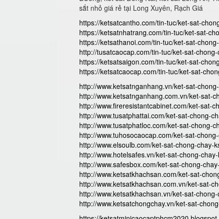
sắt nhỏ giá rẻ tại Long Xuyên, Rạch Giá
https://ketsatcantho.com/tin-tuc/ket-sat-ch
https://ketsatnhatrang.com/tin-tuc/ket-sat-
https://ketsathanoi.com/tin-tuc/ket-sat-chon
http://tusatcaocap.com/tin-tuc/ket-sat-chon
https://ketsatsaigon.com/tin-tuc/ket-sat-ch
https://ketsatcaocap.com/tin-tuc/ket-sat-ch
http://www.ketsatnganhang.vn/ket-sat-chon
http://www.ketsatnganhang.com.vn/ket-sat-
http://www.fireresistantcabinet.com/ket-sat
http://www.tusatphattai.com/ket-sat-chong-
http://www.tusatphatloc.com/ket-sat-chong-
http://www.tuhosocaocap.com/ket-sat-chong
http://www.elsoulb.com/ket-sat-chong-chay-
http://www.hotelsafes.vn/ket-sat-chong-cha
http://www.safesbox.com/ket-sat-chong-cha
http://www.ketsatkhachsan.com/ket-sat-cho
http://www.ketsatkhachsan.com.vn/ket-sat-
http://www.ketsatkhachsan.vn/ket-sat-chong
http://www.ketsatchongchay.vn/ket-sat-chon
https://ketsatminicaocaptphcm2020.blogspo