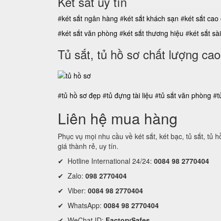
Két sắt uy tín
#
két sắt ngân hàng
#
két sắt khách sạn
#
két sắt cao
#
két sắt văn phòng
#
két sắt thương hiệu
#
két sắt s
Tủ sắt, tủ hồ sơ chất lượng cao
#
tủ hồ sơ đẹp
#
tủ đựng tài liệu
#
tủ sắt văn phòng
#
t
Liên hệ mua hàng
Phục vụ mọi nhu cầu về két sắt, két bạc, tủ sắt, tủ 
giá thành rẻ, uy tín.
✔ Hotline International 24/24:
0084 98 2770404
✔ Zalo:
098 2770404
✔ Viber:
0084 98 2770404
✔ WhatsApp:
0084 98 2770404
✔ WeChat ID:
FactorySafes