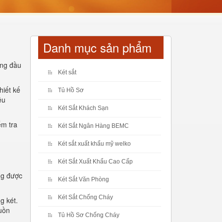
Danh mục sản phẩm
àng đầu
Két sắt
hiết kế
Tủ Hồ Sơ
êu
Két Sắt Khách Sạn
ểm tra
Két Sắt Ngân Hàng BEMC
Két sắt xuất khẩu mỹ welko
Két Sắt Xuất Khẩu Cao Cấp
ờng được
Két Sắt Văn Phòng
Két Sắt Chống Cháy
g két.
guồn
Tủ Hồ Sơ Chống Cháy