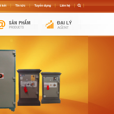
 két
Tin tức
Tuyển dụng
Liên hệ