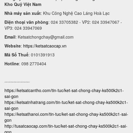
Kho Quỹ Việt Nam
Nhà máy sản xuất
: Khu Công Nghệ Cao Láng Hoà Lạc
Điện thoại văn phòng
: 024 33705382 - VP2: 024 33947067 -
VP3: 024 33947069
Email
:
Ketsatchongchay@gmail.com
Website
:
https://ketsatcaocap.vn
Mã Số Thuế
: 0101391913
Hotline
: 098 2770404
-----------------
https://ketsatcantho.com/tin-tuc/ket-sat-chong-chay-ks500k2c1-
sai-gon
https://ketsatnhatrang.com/tin-tuc/ket-sat-chong-chay-ks500k2c1-
sai-gon
https://ketsathanoi.com/tin-tuc/ket-sat-chong-chay-ks500k2c1-sai-
gon
http://tusatcaocap.com/tin-tuc/ket-sat-chong-chay-ks500k2c1-sai-
gon