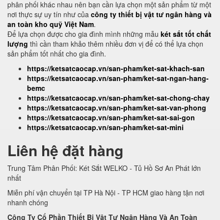
phân phối khác nhau nên bạn cần lựa chọn một sản phẩm từ một
nơi thực sự uy tín như của
công ty thiết bị vật tư ngân hàng và
an toàn kho quỹ Việt Nam
.
Để lựa chọn được cho gia đình mình những mẫu
két sắt tốt chất
lượng
thì cần tham khảo thêm nhiều đơn vị để có thể lựa chọn
sản phẩm tốt nhất cho gia đình.
https://ketsatcaocap.vn/san-pham/ket-sat-khach-san
https://ketsatcaocap.vn/san-pham/ket-sat-ngan-hang-
bemc
https://ketsatcaocap.vn/san-pham/ket-sat-chong-chay
https://ketsatcaocap.vn/san-pham/ket-sat-van-phong
https://ketsatcaocap.vn/san-pham/ket-sat-sai-gon
https://ketsatcaocap.vn/san-pham/ket-sat-mini
Liên hệ đặt hàng
Trung Tâm Phân Phối: Két Sắt WELKO - Tủ Hồ Sơ An Phát lớn
nhất
Miễn phí vận chuyển tại TP Hà Nội - TP HCM giao hàng tận nơi
nhanh chóng
Công Ty Cổ Phần Thiết Bị Vật Tư Ngân Hàng Và An Toàn