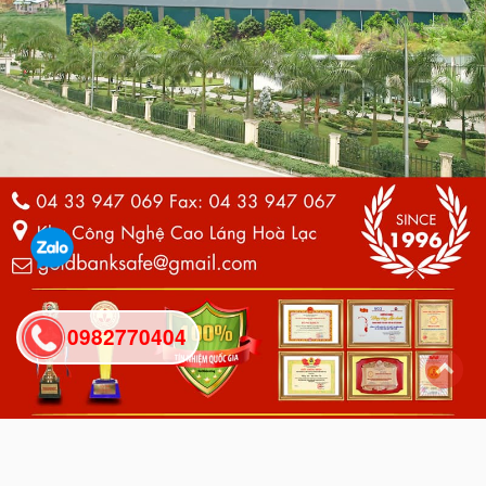
0982770404
back
to
top