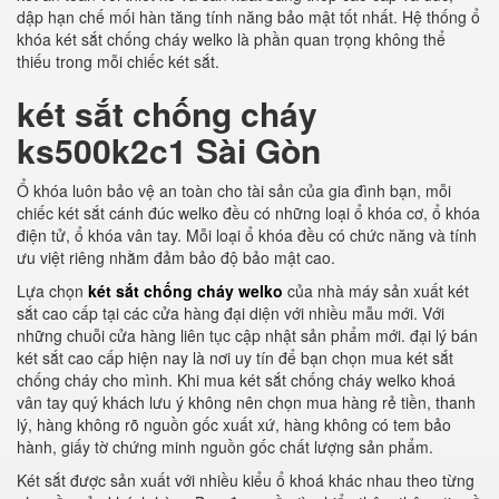
dập hạn chế mối hàn tăng tính năng bảo mật tốt nhất. Hệ thống ổ
khóa két sắt chống cháy welko là phần quan trọng không thể
thiếu trong mỗi chiếc két sắt.
két sắt chống cháy
ks500k2c1 Sài Gòn
Ổ khóa luôn bảo vệ an toàn cho tài sản của gia đình bạn, mỗi
chiếc két sắt cánh đúc welko đều có những loại ổ khóa cơ, ổ khóa
điện tử, ổ khóa vân tay. Mỗi loại ổ khóa đều có chức năng và tính
ưu việt riêng nhằm đảm bảo độ bảo mật cao.
Lựa chọn
két sắt chống cháy welko
của nhà máy sản xuất két
sắt cao cấp tại các cửa hàng đại diện với nhiều mẫu mới. Với
những chuỗi cửa hàng liên tục cập nhật sản phẩm mới. đại lý bán
két sắt cao cấp hiện nay là nơi uy tín để bạn chọn mua két sắt
chống cháy cho mình. Khi mua két sắt chống cháy welko khoá
vân tay quý khách lưu ý không nên chọn mua hàng rẻ tiền, thanh
lý, hàng không rõ nguồn gốc xuất xứ, hàng không có tem bảo
hành, giấy tờ chứng minh nguồn gốc chất lượng sản phẩm.
Két sắt được sản xuất với nhiều kiểu ổ khoá khác nhau theo từng