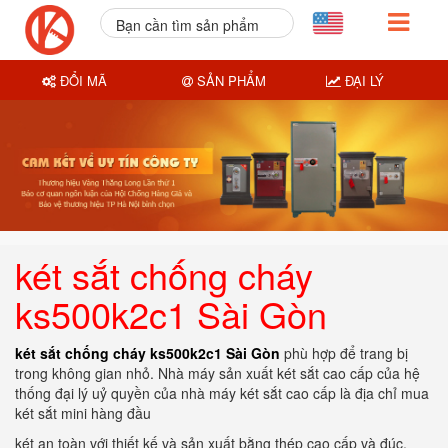
Bạn cần tìm sản phẩm
nào?
ĐỔI MÃ
SẢN PHẨM
ĐẠI LÝ
két sắt chống cháy
ks500k2c1 Sài Gòn
két sắt chống cháy ks500k2c1 Sài Gòn
phù hợp để trang bị
trong không gian nhỏ. Nhà máy sản xuất két sắt cao cấp của hệ
thống đại lý uỷ quyền của nhà máy két sắt cao cấp là địa chỉ mua
két sắt mini hàng đầu
két an toàn với thiết kế và sản xuất bằng thép cao cấp và đúc,