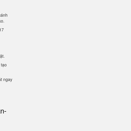
cánh
lko.
2.17
mật.
 tạo
ặt ngay
an-