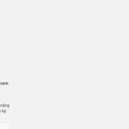
-minh
 năng
ố kỹ