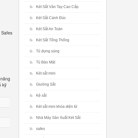
Két Sắt Vân Tay Cao Cấp
Két Sắt Cánh Đúc
Két Sắt An Toàn
 Safes
Két Sắt Tổng Thống
Tủ đựng súng
Tủ Bảo Mật
Két sắt mini
 năng
ố kỹ
Giường Sắt
Kệ sắt
Két sắt mini khóa điện tử
Nhà Máy Sản Xuất Két Sắt
safes