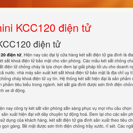
mini KCC120 điện tử
 KCC120 điện tử
20 điện tử
, Hiện nay các đại lý cửa hàng két sắt điện tử gia đình là đi
t sắt khoá điện tử bảo mật cho văn phòng. Các mẫu két sắt chống ch
ắt điện tử chống cháy là lựa chọn đem lại giải pháp tối ưu cho doanh n
cả nước. nhà máy sản xuất két sắt khoá điện tử bảo mật là địa chỉ uy t
hống cháy khoá điện tử uy tín. Hệ thống két sắt hiện đại là sản phẩm 
 phẩm tiêu biểu trong ngành. két sắt gia đình được sơn tĩnh điện chốn
nh xe di động.
Hiện nay công ty két sắt văn phòng sẵn sàng phục vụ mọi nhu cầu chọn 
sản xuất hiện đại với dây chuyền tự động hoá. Đem lại cho các sản p
sử dụng của khách hàng. két sắt điện tử gia đình sản xuất theo tiêu c
n gọn gàng. Bề mặt được sơn tĩnh điện chống trầy xước, rỉ sét. Các ng