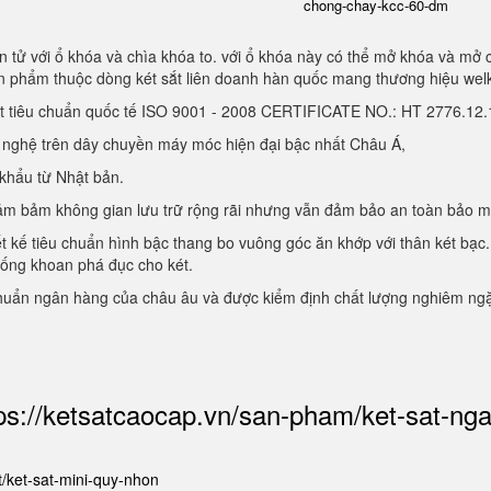
chong-chay-kcc-60-dm
 tử với ổ khóa và chìa khóa to. với ổ khóa này có thể mở khóa và mở 
sản phẩm thuộc dòng két sắt liên doanh hàn quốc mang thương hiệu we
ạt tiêu chuẩn quốc tế ISO 9001 - 2008 CERTIFICATE NO.: HT 2776.1
g nghệ trên dây chuyền máy móc hiện đại bậc nhất Châu Á,
 khẩu từ Nhật bản.
, đảm bảm không gian lưu trữ rộng rãi nhưng vẫn đảm bảo an toàn bảo 
ết kế tiêu chuẩn hình bậc thang bo vuông góc ăn khớp với thân két bạc.
hống khoan phá đục cho két.
chuẩn ngân hàng của châu âu và được kiểm định chất lượng nghiêm ng
ps://ketsatcaocap.vn/san-pham/ket-sat-ng
et/ket-sat-mini-quy-nhon