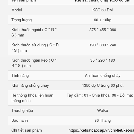
Model
KCC 60 ĐM
Trọng lượng
60 ± 10kg
Kích thước ngoài ( C * R *
375 * 455 * 360
S ) mm
Kích thước sử dụng ( C * R
190 * 380 * 240
* S ) mm
Kích thước ngăn kéo ( C *
35 * 290 * 180
R * S ) mm
Tính năng
An Toàn chống cháy
Khả năng chống cháy
1350 độ C trong 60 phút
Hệ thống khóa liên hoàn
Tay cầm: 01 - Chìa khóa: 06 - Đổi mã:
thông minh
Thương hiệu
Welko
Bảo hành
36 Tháng
Chi tiết sản phẩm
https://ketsatcaocap.vn/chi-tiet/ket-sa