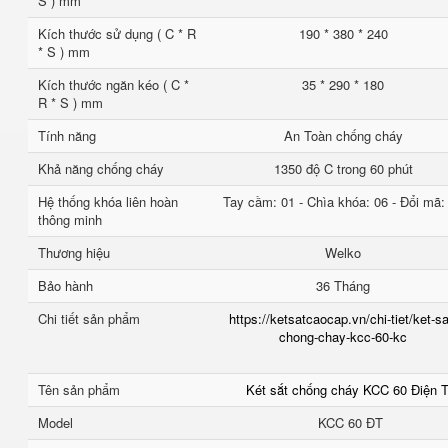
S ) mm
Kích thước sử dụng ( C * R
190 * 380 * 240
* S ) mm
Kích thước ngăn kéo ( C *
35 * 290 * 180
R * S ) mm
Tính năng
An Toàn chống cháy
Khả năng chống cháy
1350 độ C trong 60 phút
Hệ thống khóa liên hoàn
Tay cầm: 01 - Chìa khóa: 06 - Đổi mã:
thông minh
Thương hiệu
Welko
Bảo hành
36 Tháng
Chi tiết sản phẩm
https://ketsatcaocap.vn/chi-tiet/ket-sa
chong-chay-kcc-60-kc
Tên sản phẩm
Két sắt chống cháy KCC 60 Điện 
Model
KCC 60 ĐT