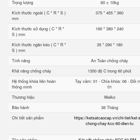
Trọng lượng
60 ± 10kg
Kích thước ngoài ( C * R * S )
375 * 455 * 360
mm
Kích thước sử dụng ( C * R *
190 * 380 * 240
S ) mm
Kích thước ngăn kéo ( C * R *
35 * 290 * 180
S ) mm
Tính năng
An Toàn chống cháy
Khả năng chống cháy
1350 độ C trong 60 phút
Hệ thống khóa liên hoàn
Tay cầm: 01 - Chìa khóa: 06 - Đổi 
thông minh
01
Thương hiệu
Welko
Bảo hành
36 Tháng
Chi tiết sản phẩm
https://ketsatcaocap.vn/chi-tiet/ket-
chong-chay-kcc-60-dien-tu
Tên sản phẩm
Két sắt chống cháy KCC 60 ĐM