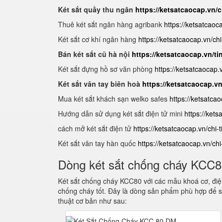
Két sắt quầy thu ngân
https://ketsatcaocap.vn/c
Thuê két sắt ngân hàng agribank
https://ketsatcaoc
Két sắt cơ khí ngân hàng
https://ketsatcaocap.vn/chi
Bán két sắt cũ hà nội
https://ketsatcaocap.vn/ti
Két sắt đựng hồ sơ văn phòng
https://ketsatcaocap
Két sắt vân tay biên hoà
https://ketsatcaocap.v
Mua két sắt khách sạn welko safes
https://ketsatca
Hướng dẫn sử dụng két sắt điện tử mini
https://ket
cách mở két sắt điện tử
https://ketsatcaocap.vn/chi-
Két sắt vân tay hàn quốc
https://ketsatcaocap.vn/ch
Dòng két sắt chống cháy KCC
Két sắt chống cháy KCC80 với các mẫu khoá cơ, điện
chống cháy tốt. Đây là dòng sản phẩm phù hợp để s
thuật cơ bản như sau: