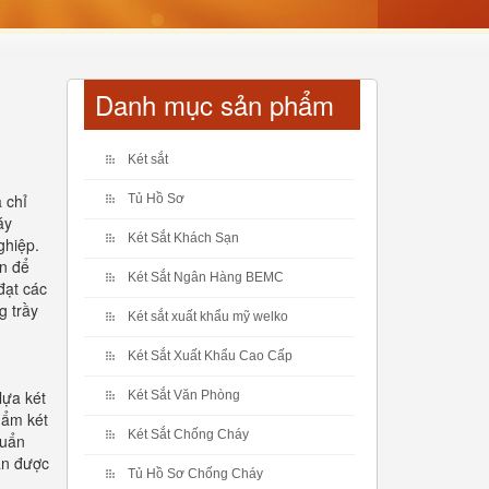
Danh mục sản phẩm
Két sắt
a chỉ
Tủ Hồ Sơ
áy
Két Sắt Khách Sạn
ghiệp.
ín để
Két Sắt Ngân Hàng BEMC
đạt các
g trầy
Két sắt xuất khẩu mỹ welko
Két Sắt Xuất Khẩu Cao Cấp
lựa két
Két Sắt Văn Phòng
hẩm két
Két Sắt Chống Cháy
huẩn
ăn được
Tủ Hồ Sơ Chống Cháy