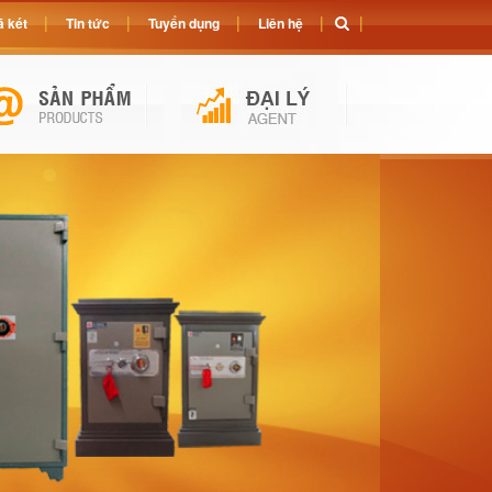
 két
Tin tức
Tuyển dụng
Liên hệ