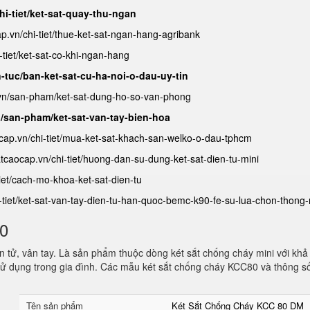
hi-tiet/ket-sat-quay-thu-ngan
ap.vn/chi-tiet/thue-ket-sat-ngan-hang-agribank
-tiet/ket-sat-co-khi-ngan-hang
n-tuc/ban-ket-sat-cu-ha-noi-o-dau-uy-tin
.vn/san-pham/ket-sat-dung-ho-so-van-phong
n/san-pham/ket-sat-van-tay-bien-hoa
ocap.vn/chi-tiet/mua-ket-sat-khach-san-welko-o-dau-tphcm
satcaocap.vn/chi-tiet/huong-dan-su-dung-ket-sat-dien-tu-mini
tiet/cach-mo-khoa-ket-sat-dien-tu
i-tiet/ket-sat-van-tay-dien-tu-han-quoc-bemc-k90-fe-su-lua-chon-thong
80
 tử, vân tay. Là sản phẩm thuộc dòng két sắt chống cháy mini với khả
ử dụng trong gia đình. Các mẫu két sắt chống cháy KCC80 và thông s
Tên sản phẩm
Két Sắt Chống Cháy KCC 80 DM