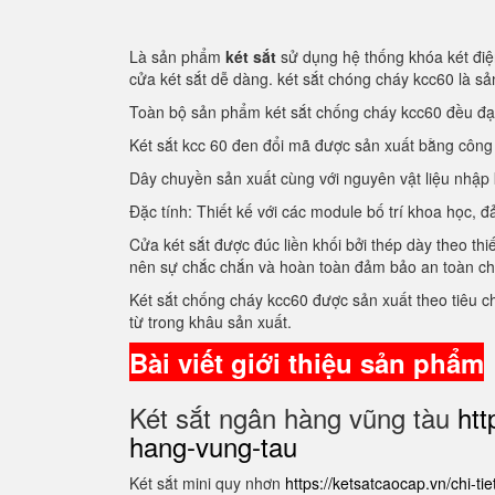
Là sản phẩm
két sắt
sử dụng hệ thống khóa két điện
cửa két sắt dễ dàng. két sắt chóng cháy kcc60 là 
Toàn bộ sản phẩm két sắt chống cháy kcc60 đều đ
Két sắt kcc 60 đen đổi mã được sản xuất bằng côn
Dây chuyền sản xuất cùng với nguyên vật liệu nhập
Đặc tính: Thiết kế với các module bố trí khoa học
Cửa két sắt được đúc liền khối bởi thép dày theo thi
nên sự chắc chắn và hoàn toàn đảm bảo an toàn c
Két sắt chống cháy kcc60 được sản xuất theo tiêu 
từ trong khâu sản xuất.
Bài viết giới thiệu sản phẩm
Két sắt ngân hàng vũng tàu
htt
hang-vung-tau
Két sắt mini quy nhơn
https://ketsatcaocap.vn/chi-ti