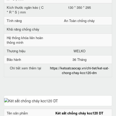
Kích thước ngăn kéo ( C
130 * 350 * 295
* R * S ) mm
Tính năng
An Toàn chống cháy
Khả năng chống cháy
Hệ thống khóa liên hoàn
thông minh
Thương hiệu
WELKO
Bảo hành
36 Tháng
Chi tiết xem thêm tại
https://ketsatcaocap.vn/chi-tiet/ket-sat-
chong-chay-kcc120-dm
Tên sản phẩm
Két sắt chống cháy kcc120 DT