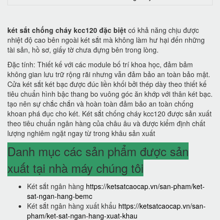
két sắt chống cháy kcc120 đặc biệt
có khả năng chịu được
nhiệt độ cao bên ngoài két sắt mà không làm hư hại đến những
tài sản, hồ sơ, giấy tờ chưa đựng bên trong lòng.
Đặc tính: Thiết kế với các module bố trí khoa học, đảm bảm
không gian lưu trữ rộng rãi nhưng vẫn đảm bảo an toàn bảo mật.
Cửa két sắt két bạc được đúc liền khối bởi thép dày theo thiết kế
tiêu chuẩn hình bậc thang bo vuông góc ăn khớp với thân két bạc.
tạo nên sự chắc chắn và hoàn toàn đảm bảo an toàn chống
khoan phá đục cho két. Két sắt chống cháy kcc120 được sản xuất
theo tiêu chuẩn ngân hàng của châu âu và được kiểm định chất
lượng nghiêm ngặt ngay từ trong khâu sản xuất
Danh mục các sản phẩm được sản
xuất tại nhà máy chúng tôi
Két sắt ngân hàng
https://ketsatcaocap.vn/san-pham/ket-
sat-ngan-hang-bemc
Két sắt ngân hàng xuất khẩu
https://ketsatcaocap.vn/san-
pham/ket-sat-ngan-hang-xuat-khau