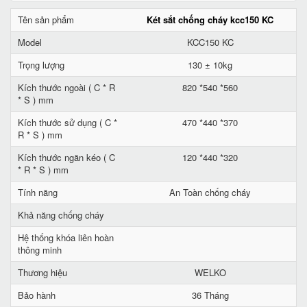
Tên sản phẩm
Két sắt chống cháy kcc150 KC
Model
KCC150 KC
Trọng lượng
130 ± 10kg
Kích thước ngoài ( C * R
820 *540 *560
* S ) mm
Kích thước sử dụng ( C *
470 *440 *370
R * S ) mm
Kích thước ngăn kéo ( C
120 *440 *320
* R * S ) mm
Tính năng
An Toàn chống cháy
Khả năng chống cháy
Hệ thống khóa liên hoàn
thông minh
Thương hiệu
WELKO
Bảo hành
36 Tháng