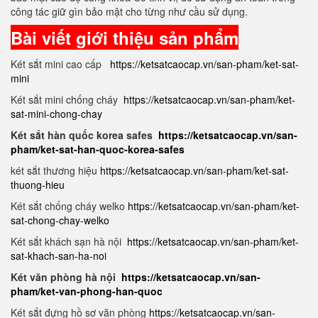
công tác giữ gìn bảo mật cho từng như cầu sử dụng.
Bài viết giới thiệu sản phẩm
Két sắt mini cao cấp
https://ketsatcaocap.vn/san-pham/ket-sat-
mini
Két sắt mini chống cháy
https://ketsatcaocap.vn/san-pham/ket-
sat-mini-chong-chay
Két sắt hàn quốc korea safes
https://ketsatcaocap.vn/san-
pham/ket-sat-han-quoc-korea-safes
két sắt thương hiệu
https://ketsatcaocap.vn/san-pham/ket-sat-
thuong-hieu
Két sắt chống cháy welko
https://ketsatcaocap.vn/san-pham/ket-
sat-chong-chay-welko
Két sắt khách sạn hà nội
https://ketsatcaocap.vn/san-pham/ket-
sat-khach-san-ha-noi
Két văn phòng hà nội
https://ketsatcaocap.vn/san-
pham/ket-van-phong-han-quoc
Két sắt đựng hồ sơ văn phòng
https://ketsatcaocap.vn/san-