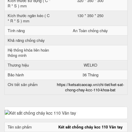
Kích thước sử dụng ( C *
320 * 350 * 300
R * S ) mm
Kích thước ngăn kéo ( C
130 * 350 * 250
* R * S ) mm
Tính năng
An Toàn chống cháy
Khả năng chống cháy
Hệ thống khóa liên hoàn
thông minh
Thương hiệu
WELKO
Bảo hành
36 Tháng
Chi tiết sản phẩm
https://ketsatcaocap.vn/chi-tiet/ket-sat-
chong-chay-kcc-110-khoa-bat
Tên sản phẩm
Két sắt chống cháy kcc 110 Vân tay