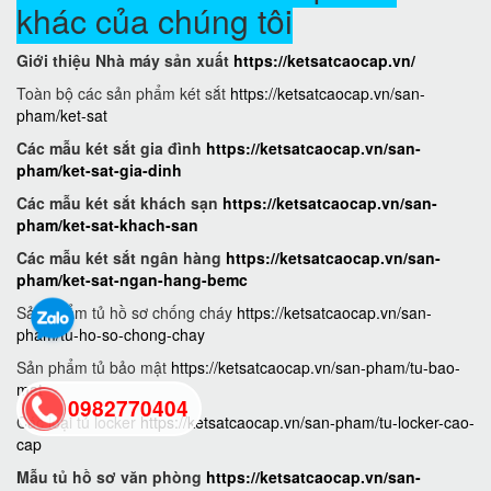
khác của chúng tôi
Giới thiệu Nhà máy sản xuất
https://ketsatcaocap.vn/
Toàn bộ các sản phẩm két sắt
https://ketsatcaocap.vn/san-
pham/ket-sat
Các mẫu két sắt gia đình
https://ketsatcaocap.vn/san-
pham/ket-sat-gia-dinh
Các mẫu két sắt khách sạn
https://ketsatcaocap.vn/san-
pham/ket-sat-khach-san
Các mẫu két sắt ngân hàng
https://ketsatcaocap.vn/san-
pham/ket-sat-ngan-hang-bemc
Sản phẩm tủ hồ sơ chống cháy
https://ketsatcaocap.vn/san-
pham/tu-ho-so-chong-chay
Sản phẩm tủ bảo mật
https://ketsatcaocap.vn/san-pham/tu-bao-
mat
0982770404
Các loại tủ locker
https://ketsatcaocap.vn/san-pham/tu-locker-cao-
cap
back
Mẫu tủ hồ sơ văn phòng
https://ketsatcaocap.vn/san-