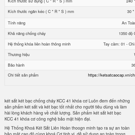
Kích thước sử dụng ( C * R * S ) mm
240 
Kích thước ngăn kéo ( C * R * S ) mm
30 *
Tính năng
An Toà
Khả năng chống cháy
1350 độ C
Hệ thống khóa liên hoàn thông minh
Tay cầm: 01 - Chì
Thương hiệu
Bảo hành
3
Chi tiết sản phẩm
https://ketsatcaocap.vn/ch
két sắt két bạc chống cháy KCC 41 khóa cơ Luôn đem đến những
sản phẩm két sắt và két bạc tốt nhất cho người tiêu dùng và làm
hài lòng khách hàng về chất lượng. Sản phẩm két sắt két bạc
KCC 41 khóa cơ công nghệ bảo mật hiện đại.
Hệ Thống Khoá Két Sắt Liên Hoàn thoogn minh tạo ra sự an toàn
bảo mật cao độ cùng khoá Cơ tinh vi, dễ sử dụng an toàn trong