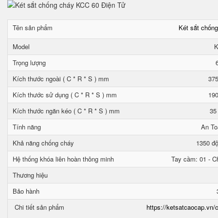
Tên sản phẩm
Két sắt chốn
Model
K
Trọng lượng
Kích thước ngoài ( C * R * S ) mm
375
Kích thước sử dụng ( C * R * S ) mm
190
Kích thước ngăn kéo ( C * R * S ) mm
35
Tính năng
An To
Khả năng chống cháy
1350 độ
Hệ thống khóa liên hoàn thông minh
Tay cầm: 01 - Ch
Thương hiệu
Bảo hành
Chi tiết sản phẩm
https://ketsatcaocap.vn/c