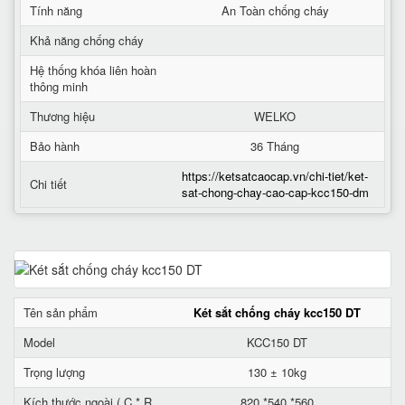
Tính năng
An Toàn chống cháy
Khả năng chống cháy
Hệ thống khóa liên hoàn
thông minh
Thương hiệu
WELKO
Bảo hành
36 Tháng
https://ketsatcaocap.vn/chi-tiet/ket-
Chi tiết
sat-chong-chay-cao-cap-kcc150-dm
Tên sản phẩm
Két sắt chống cháy kcc150 DT
Model
KCC150 DT
Trọng lượng
130 ± 10kg
Kích thước ngoài ( C * R
820 *540 *560