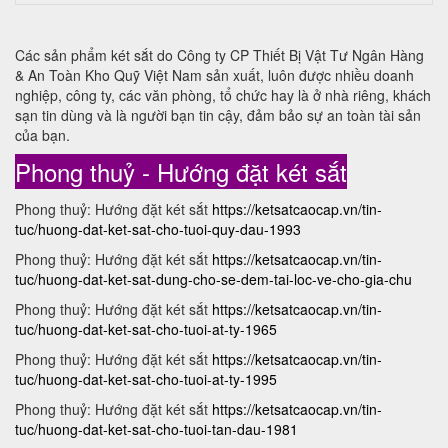
Các sản phẩm két sắt do Công ty CP Thiết Bị Vật Tư Ngân Hàng
& An Toàn Kho Quỹ Việt Nam sản xuất, luôn được nhiều doanh
nghiệp, công ty, các văn phòng, tổ chức hay là ở nhà riêng, khách
sạn tin dùng và là người bạn tin cậy, đảm bảo sự an toàn tài sản
của bạn.
Phong thuỷ - Hướng đặt két sắt
Phong thuỷ: Hướng đặt két sắt
https://ketsatcaocap.vn/tin-
tuc/huong-dat-ket-sat-cho-tuoi-quy-dau-1993
Phong thuỷ: Hướng đặt két sắt
https://ketsatcaocap.vn/tin-
tuc/huong-dat-ket-sat-dung-cho-se-dem-tai-loc-ve-cho-gia-chu
Phong thuỷ: Hướng đặt két sắt
https://ketsatcaocap.vn/tin-
tuc/huong-dat-ket-sat-cho-tuoi-at-ty-1965
Phong thuỷ: Hướng đặt két sắt
https://ketsatcaocap.vn/tin-
tuc/huong-dat-ket-sat-cho-tuoi-at-ty-1995
Phong thuỷ: Hướng đặt két sắt
https://ketsatcaocap.vn/tin-
tuc/huong-dat-ket-sat-cho-tuoi-tan-dau-1981