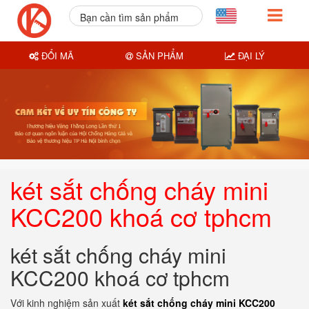
Bạn cần tìm sản phẩm
nào?
ĐỔI MÃ
SẢN PHẨM
ĐẠI LÝ
két sắt chống cháy mini
KCC200 khoá cơ tphcm
két sắt chống cháy mini
KCC200 khoá cơ tphcm
Với kinh nghiệm sản xuất
két sắt chống cháy mini KCC200