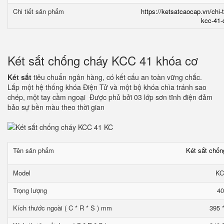
Chi tiết sản phẩm
https://ketsatcaocap.vn/chi-
kcc-41-
Két sắt chống cháy KCC 41 khóa cơ
Két sắt
tiêu chuẩn ngân hàng, có kết cấu an toàn vững chắc.
Lắp một hệ thống khóa Điện Tử và một bộ khóa chìa tránh sao
chép, một tay cầm ngoại Được phủ bởi 03 lớp sơn tĩnh điện đảm
bảo sự bền màu theo thời gian
Tên sản phẩm
Két sắt chố
Model
KC
Trọng lượng
40
Kích thước ngoài ( C * R * S ) mm
395 