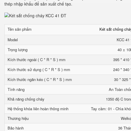
thép nhập khẩu để sản xuất chế tạo.
Tên sản phẩm
Két sắt chống ch
Model
KCC 41
Trọng lượng
40 ± 10
Kích thước ngoài ( C * R * S ) mm
395 * 410 
Kích thước sử dụng ( C * R * S ) mm
240 * 340 
Kích thước ngăn kéo ( C * R * S ) mm
30 * 325 
Tính năng
An Toàn chố
Khả năng chống cháy
1350 độ C tron
Hệ thống khóa liên hoàn thông minh
Tay cầm: 01 - Chìa khó
Thương hiệu
Welk
Bảo hành
36 Thá