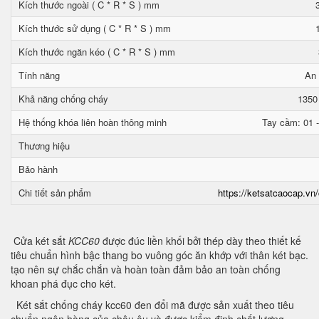
Kích thước ngoài ( C * R * S ) mm
Kích thước sử dụng ( C * R * S ) mm
Kích thước ngăn kéo ( C * R * S ) mm
Tính năng
An 
Khả năng chống cháy
1350
Hệ thống khóa liên hoàn thông minh
Tay cầm: 01 -
Thương hiệu
Bảo hành
Chi tiết sản phẩm
https://ketsatcaocap.vn/
Cửa két sắt
KCC60
được đúc liền khối bởi thép dày theo thiết kế
tiêu chuẩn hình bậc thang bo vuông góc ăn khớp với thân két bạc.
tạo nên sự chắc chắn và hoàn toàn đảm bảo an toàn chống
khoan phá đục cho két.
Két sắt chống cháy kcc60 đen đổi mã được sản xuất theo tiêu