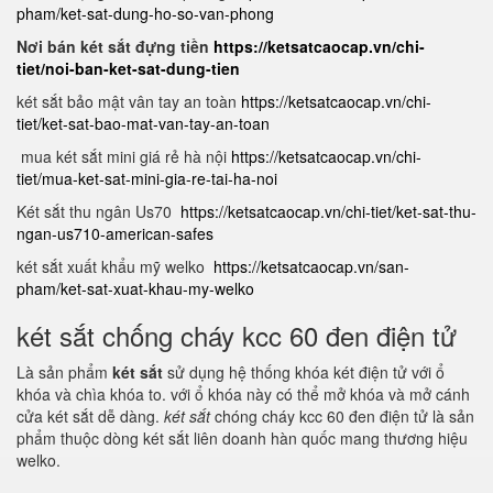
pham/ket-sat-dung-ho-so-van-phong
Nơi bán két sắt đựng tiền
https://ketsatcaocap.vn/chi-
tiet/noi-ban-ket-sat-dung-tien
két sắt bảo mật vân tay an toàn
https://ketsatcaocap.vn/chi-
tiet/ket-sat-bao-mat-van-tay-an-toan
mua két sắt mini giá rẻ hà nội
https://ketsatcaocap.vn/chi-
tiet/mua-ket-sat-mini-gia-re-tai-ha-noi
Két sắt thu ngân Us70
https://ketsatcaocap.vn/chi-tiet/ket-sat-thu-
ngan-us710-american-safes
két sắt xuất khẩu mỹ welko
https://ketsatcaocap.vn/san-
pham/ket-sat-xuat-khau-my-welko
két sắt chống cháy kcc 60 đen điện tử
Là sản phẩm
két sắt
sử dụng hệ thống khóa két điện tử với ổ
khóa và chìa khóa to. với ổ khóa này có thể mở khóa và mở cánh
cửa két sắt dễ dàng.
két sắt
chóng cháy kcc 60 đen điện tử là sản
phẩm thuộc dòng két sắt liên doanh hàn quốc mang thương hiệu
welko.