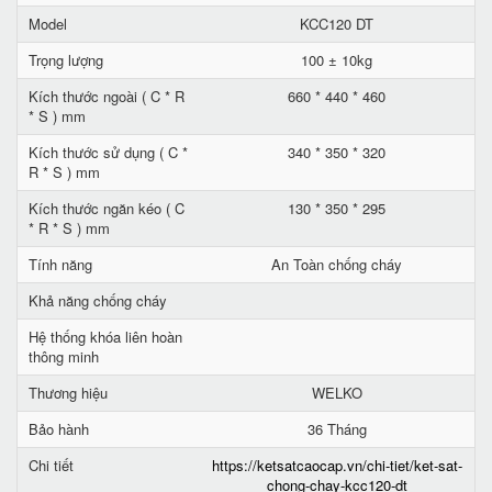
Model
KCC120 DT
Trọng lượng
100 ± 10kg
Kích thước ngoài ( C * R
660 * 440 * 460
* S ) mm
Kích thước sử dụng ( C *
340 * 350 * 320
R * S ) mm
Kích thước ngăn kéo ( C
130 * 350 * 295
* R * S ) mm
Tính năng
An Toàn chống cháy
Khả năng chống cháy
Hệ thống khóa liên hoàn
thông minh
Thương hiệu
WELKO
Bảo hành
36 Tháng
Chi tiết
https://ketsatcaocap.vn/chi-tiet/ket-sat-
chong-chay-kcc120-dt