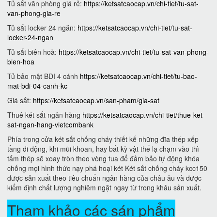
Tủ sắt văn phòng giá rẻ:
https://ketsatcaocap.vn/chi-tiet/tu-sat-
van-phong-gia-re
Tủ sắt locker 24 ngăn:
https://ketsatcaocap.vn/chi-tiet/tu-sat-
locker-24-ngan
Tủ sắt biên hoà:
https://ketsatcaocap.vn/chi-tiet/tu-sat-van-phong-
bien-hoa
Tủ bảo mật BDI 4 cánh
https://ketsatcaocap.vn/chi-tiet/tu-bao-
mat-bdi-04-canh-kc
Giá sắt:
https://ketsatcaocap.vn/san-pham/gia-sat
Thuê két sắt ngân hàng
https://ketsatcaocap.vn/chi-tiet/thue-ket-
sat-ngan-hang-vietcombank
Phía trong cửa két sắt chống cháy thiết kế những đĩa thép xếp
tầng di động, khi mũi khoan, hay bất kỳ vật thể lạ chạm vào thì
tấm thép sẽ xoay tròn theo vòng tua để đảm bảo tự động khóa
chống mọi hình thức nạy phá hoại két Két sắt chống cháy kcc150
được sản xuất theo tiêu chuẩn ngân hàng của châu âu và được
kiểm định chất lượng nghiêm ngặt ngay từ trong khâu sản xuất.
Tham khảo các sán phẩm