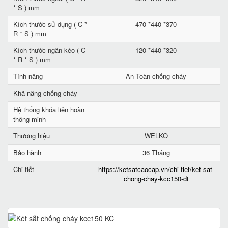
* S ) mm
Kích thước sử dụng ( C *
470 *440 *370
R * S ) mm
Kích thước ngăn kéo ( C
120 *440 *320
* R * S ) mm
Tính năng
An Toàn chống cháy
Khả năng chống cháy
Hệ thống khóa liên hoàn
thông minh
Thương hiệu
WELKO
Bảo hành
36 Tháng
Chi tiết
https://ketsatcaocap.vn/chi-tiet/ket-sat-
chong-chay-kcc150-dt