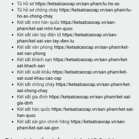
Tủ hồ sơ
https://ketsatcaocap.vn/san-pham/tu-ho-so
Tủ hồ sơ chống cháy
https://ketsatcaocap.vn/san-pham/tu-
ho-so-chong-chay
Két sắt mini hàn quốc
https://ketsatcaocap.vn/san-
pham/ket-sat-mini-han-quoc
Két sắt vân tay điện tử
https://ketsatcaocap.vn/san-
pham/ket-sat-van-tay-dien-tu
Két sắt văn phòng
https://ketsatcaocap.vn/san-pham/ket-
sat-van-phong
Két sắt khách sạn
https://ketsatcaocap.vn/san-pham/ket-
sat-khach-san
Két sắt xuất khẩu
https://ketsatcaocap.vn/san-pham/ket-
sat-xuat-khau-cao-cap
Két sắt chống cháy
https://ketsatcaocap.vn/san-pham/ket-
sat-chong-chay
Két sắt gia đình
https://ketsatcaocap.vn/san-pham/ket-sat-
gia-dinh
Két sắt hàn quốc
https://ketsatcaocap.vn/san-pham/ket-sat-
han-quoc
Két sắt sài gòn chính hãng
https://ketsatcaocap.vn/san-
pham/ket-sat-sai-gon