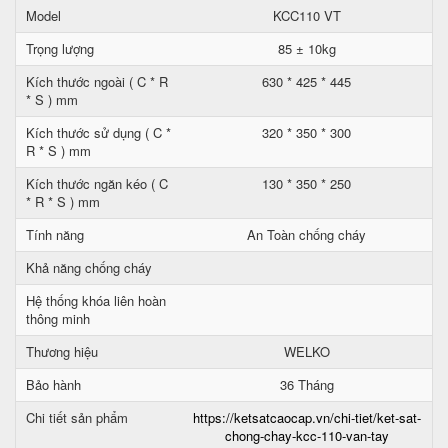
Model
KCC110 VT
Trọng lượng
85 ± 10kg
Kích thước ngoài ( C * R
630 * 425 * 445
* S ) mm
Kích thước sử dụng ( C *
320 * 350 * 300
R * S ) mm
Kích thước ngăn kéo ( C
130 * 350 * 250
* R * S ) mm
Tính năng
An Toàn chống cháy
Khả năng chống cháy
Hệ thống khóa liên hoàn
thông minh
Thương hiệu
WELKO
Bảo hành
36 Tháng
Chi tiết sản phẩm
https://ketsatcaocap.vn/chi-tiet/ket-sat-
chong-chay-kcc-110-van-tay