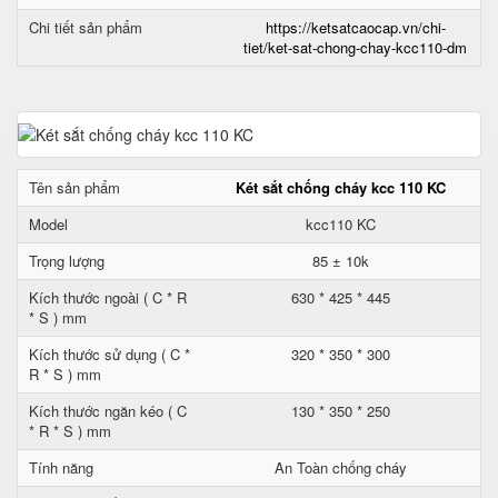
Chi tiết sản phẩm
https://ketsatcaocap.vn/chi-
tiet/ket-sat-chong-chay-kcc110-dm
Tên sản phẩm
Két sắt chống cháy kcc 110 KC
Model
kcc110 KC
Trọng lượng
85 ± 10k
Kích thước ngoài ( C * R
630 * 425 * 445
* S ) mm
Kích thước sử dụng ( C *
320 * 350 * 300
R * S ) mm
Kích thước ngăn kéo ( C
130 * 350 * 250
* R * S ) mm
Tính năng
An Toàn chống cháy