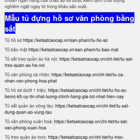
chuẩn ngân hàng của châu âu và được kiểm định chất lượng
nghiêm ngặt ngay từ trong khâu sản xuất.
Mẫu tủ đựng hồ sơ văn phòng bằng
sắt
Tủ hồ sơ
https://ketsatcaocap.vn/san-pham/tu-ho-so
Tủ bảo mật
https://ketsatcaocap.vn/san-pham/tu-bao-mat
Tủ sắt treo quần áo hà nội:
https://ketsatcaocap.vn/chi-tiet/tu-sat-
treo-quan-ao-ha-noi
Tủ văn phòng cá nhân:
https://ketsatcaocap.vn/chi-tiet/tu-ca-
nhan-van-phong-hoa-phat
Tủ hồ sơ dưới 1 triệu:
https://ketsatcaocap.vn/chi-tiet/tu-ho-so-
bemc-k5-uy-tin-chat-luong-chinh-hang-gia-tot-nhat-hien-nay
Tủ sắt quần áo vũng tàu:
https://ketsatcaocap.vn/chi-tiet/tu-sat-
dung-quan-ao-vung-tau
Tủ văn phòng xuân hoà:
https://ketsatcaocap.vn/chi-tiet/tu-sat-
van-phong-xuan-hoa
Tủ treo quần áo inox:
https://ketsatcaocap.vn/chi-tiet/tu-treo-