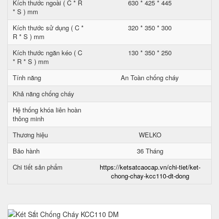
Kích thước ngoài ( C * R
630 * 425 * 445
* S ) mm
Kích thước sử dụng ( C *
320 * 350 * 300
R * S ) mm
Kích thước ngăn kéo ( C
130 * 350 * 250
* R * S ) mm
Tính năng
An Toàn chống cháy
Khả năng chống cháy
Hệ thống khóa liên hoàn
thông minh
Thương hiệu
WELKO
Bảo hành
36 Tháng
Chi tiết sản phẩm
https://ketsatcaocap.vn/chi-tiet/ket-
chong-chay-kcc110-dt-dong