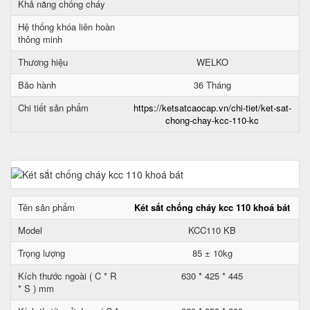
Khả năng chống cháy
Hệ thống khóa liên hoàn
thông minh
Thương hiệu
WELKO
Bảo hành
36 Tháng
Chi tiết sản phẩm
https://ketsatcaocap.vn/chi-tiet/ket-sat-
chong-chay-kcc-110-kc
Tên sản phẩm
Két sắt chống cháy kcc 110 khoá bát
Model
KCC110 KB
Trọng lượng
85 ± 10kg
Kích thước ngoài ( C * R
630 * 425 * 445
* S ) mm