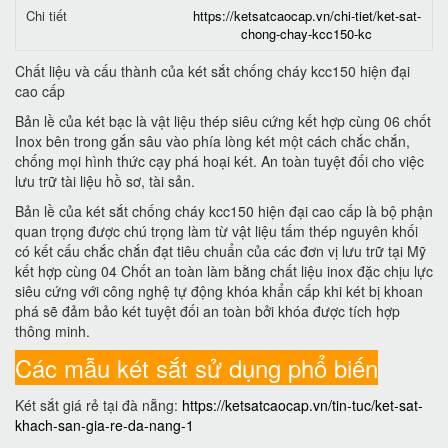
Chi tiết
https://ketsatcaocap.vn/chi-tiet/ket-sat-
chong-chay-kcc150-kc
Chất liệu và cấu thành của két sắt chống cháy kcc150 hiện đại
cao cấp
Bản lề của két bạc là vật liệu thép siêu cứng kết hợp cùng 06 chốt
Inox bên trong gắn sâu vào phía lòng két một cách chắc chắn,
chống mọi hình thức cạy phá hoại két. An toàn tuyệt đối cho việc
lưu trữ tài liệu hồ sơ, tài sản.
Bản lề của két sắt chống cháy kcc150 hiện đại cao cấp là bộ phận
quan trọng được chú trọng làm từ vật liệu tấm thép nguyên khối
có kết cấu chắc chắn đạt tiêu chuẩn của các đơn vị lưu trữ tại Mỹ
kết hợp cùng 04 Chốt an toàn làm bằng chất liệu inox đặc chịu lực
siêu cứng với công nghệ tự động khóa khẩn cấp khi két bị khoan
phá sẽ đảm bảo két tuyệt đối an toàn bởi khóa được tích hợp
thông minh.
Các mẫu két sắt sử dụng phổ biến
Két sắt giá rẻ tại đà nẵng:
https://ketsatcaocap.vn/tin-tuc/ket-sat-
khach-san-gia-re-da-nang-1