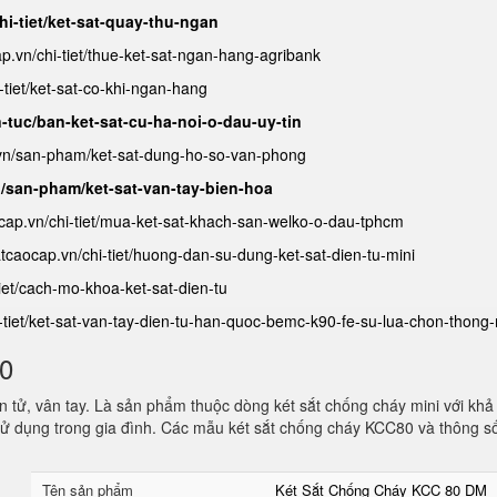
hi-tiet/ket-sat-quay-thu-ngan
ap.vn/chi-tiet/thue-ket-sat-ngan-hang-agribank
-tiet/ket-sat-co-khi-ngan-hang
n-tuc/ban-ket-sat-cu-ha-noi-o-dau-uy-tin
.vn/san-pham/ket-sat-dung-ho-so-van-phong
n/san-pham/ket-sat-van-tay-bien-hoa
ocap.vn/chi-tiet/mua-ket-sat-khach-san-welko-o-dau-tphcm
satcaocap.vn/chi-tiet/huong-dan-su-dung-ket-sat-dien-tu-mini
tiet/cach-mo-khoa-ket-sat-dien-tu
i-tiet/ket-sat-van-tay-dien-tu-han-quoc-bemc-k90-fe-su-lua-chon-thong
80
 tử, vân tay. Là sản phẩm thuộc dòng két sắt chống cháy mini với khả
ử dụng trong gia đình. Các mẫu két sắt chống cháy KCC80 và thông s
Tên sản phẩm
Két Sắt Chống Cháy KCC 80 DM