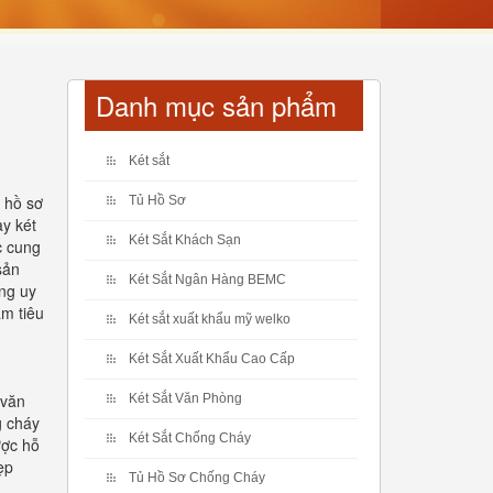
Danh mục sản phẩm
Két sắt
u hồ sơ
Tủ Hồ Sơ
ay két
Két Sắt Khách Sạn
c cung
sản
Két Sắt Ngân Hàng BEMC
ãng uy
ẩm tiêu
Két sắt xuất khẩu mỹ welko
Két Sắt Xuất Khẩu Cao Cấp
 văn
Két Sắt Văn Phòng
g cháy
Két Sắt Chống Cháy
ược hỗ
ẹp
Tủ Hồ Sơ Chống Cháy