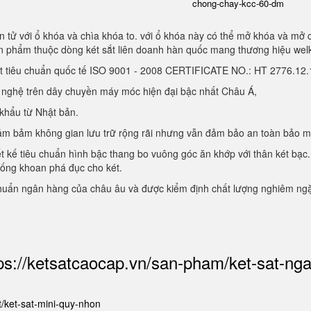
chong-chay-kcc-60-dm
 tử với ổ khóa và chìa khóa to. với ổ khóa này có thể mở khóa và mở 
sản phẩm thuộc dòng két sắt liên doanh hàn quốc mang thương hiệu we
ạt tiêu chuẩn quốc tế ISO 9001 - 2008 CERTIFICATE NO.: HT 2776.1
g nghệ trên dây chuyền máy móc hiện đại bậc nhất Châu Á,
 khẩu từ Nhật bản.
, đảm bảm không gian lưu trữ rộng rãi nhưng vẫn đảm bảo an toàn bảo 
ết kế tiêu chuẩn hình bậc thang bo vuông góc ăn khớp với thân két bạc.
hống khoan phá đục cho két.
chuẩn ngân hàng của châu âu và được kiểm định chất lượng nghiêm ng
ps://ketsatcaocap.vn/san-pham/ket-sat-ng
et/ket-sat-mini-quy-nhon