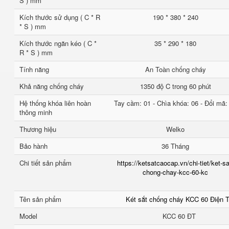
S ) mm
Kích thước sử dụng ( C * R
190 * 380 * 240
* S ) mm
Kích thước ngăn kéo ( C *
35 * 290 * 180
R * S ) mm
Tính năng
An Toàn chống cháy
Khả năng chống cháy
1350 độ C trong 60 phút
Hệ thống khóa liên hoàn
Tay cầm: 01 - Chìa khóa: 06 - Đổi mã:
thông minh
Thương hiệu
Welko
Bảo hành
36 Tháng
Chi tiết sản phẩm
https://ketsatcaocap.vn/chi-tiet/ket-sa
chong-chay-kcc-60-kc
Tên sản phẩm
Két sắt chống cháy KCC 60 Điện 
Model
KCC 60 ĐT