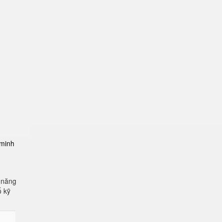
-minh
 năng
ố kỹ