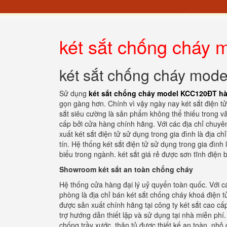
két sắt chống cháy
két sắt chống cháy mod
Sử dụng
két sắt chống cháy model KCC120ĐT hà
gọn gàng hơn. Chính vì vậy ngày nay két sắt điện t
sắt siêu cường là sản phẩm không thể thiếu trong v
cấp bởi cửa hàng chính hãng. Với các địa chỉ chuyên
xuất két sắt điện tử sử dụng trong gia đình là địa 
tín. Hệ thống két sắt điện tử sử dụng trong gia đìn
biểu trong ngành. két sắt giá rẻ được sơn tĩnh điện
Showroom két sắt an toàn chống cháy
Hệ thống cửa hàng đại lý uỷ quyển toàn quốc. Với cá
phòng là địa chỉ bán két sắt chống cháy khoá điện
được sản xuất chính hãng tại công ty két sắt cao c
trợ hướng dẫn thiết lập và sử dụng tại nhà miễn phí.
chống trầy xước. thân tủ được thiết kế an toàn, nhỏ