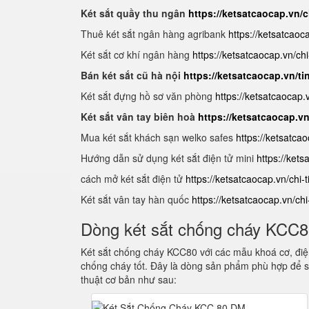
Két sắt quầy thu ngân
https://ketsatcaocap.vn/c
Thuê két sắt ngân hàng agribank
https://ketsatcaoc
Két sắt cơ khí ngân hàng
https://ketsatcaocap.vn/chi
Bán két sắt cũ hà nội
https://ketsatcaocap.vn/ti
Két sắt đựng hồ sơ văn phòng
https://ketsatcaocap
Két sắt vân tay biên hoà
https://ketsatcaocap.v
Mua két sắt khách sạn welko safes
https://ketsatca
Hướng dẫn sử dụng két sắt điện tử mini
https://ket
cách mở két sắt điện tử
https://ketsatcaocap.vn/chi-
Két sắt vân tay hàn quốc
https://ketsatcaocap.vn/ch
Dòng két sắt chống cháy KCC
Két sắt chống cháy KCC80 với các mẫu khoá cơ, điện
chống cháy tốt. Đây là dòng sản phẩm phù hợp để s
thuật cơ bản như sau: