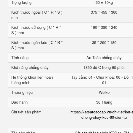
Trọng lượng
60 ± 10kg
Kích thước ngoài ( C * R * S )
375 * 455 * 360
mm
Kích thước sử dụng ( C * R *
190 * 380 * 240
S ) mm
Kích thước ngăn kéo ( C * R *
35 * 290 * 180
S ) mm
Tính năng
An Toàn chống cháy
Khả năng chống cháy
1350 độ C trong 60 phút
Hệ thống khóa liên hoàn
Tay cầm: 01 - Chìa khóa: 06 - Đổi 
thông minh
01
Thương hiệu
Welko
Bảo hành
36 Tháng
Chi tiết sản phẩm
https://ketsatcaocap.vn/chi-tiet/ket-
chong-chay-kcc-60-dien-tu
Tên sản phẩm
Két sắt chống cháy KCC 60 ĐM