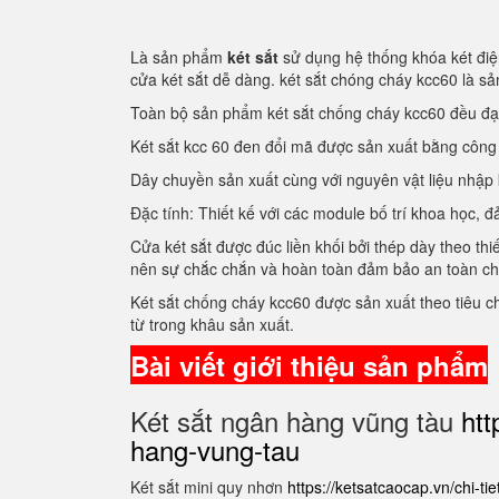
Là sản phẩm
két sắt
sử dụng hệ thống khóa két điện
cửa két sắt dễ dàng. két sắt chóng cháy kcc60 là 
Toàn bộ sản phẩm két sắt chống cháy kcc60 đều đ
Két sắt kcc 60 đen đổi mã được sản xuất bằng côn
Dây chuyền sản xuất cùng với nguyên vật liệu nhập
Đặc tính: Thiết kế với các module bố trí khoa học
Cửa két sắt được đúc liền khối bởi thép dày theo thi
nên sự chắc chắn và hoàn toàn đảm bảo an toàn c
Két sắt chống cháy kcc60 được sản xuất theo tiêu 
từ trong khâu sản xuất.
Bài viết giới thiệu sản phẩm
Két sắt ngân hàng vũng tàu
htt
hang-vung-tau
Két sắt mini quy nhơn
https://ketsatcaocap.vn/chi-ti