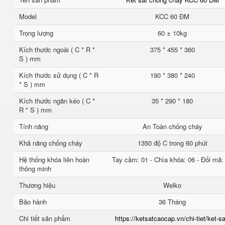
Model
KCC 60 ĐM
Trọng lượng
60 ± 10kg
Kích thước ngoài ( C * R *
375 * 455 * 360
S ) mm
Kích thước sử dụng ( C * R
190 * 380 * 240
* S ) mm
Kích thước ngăn kéo ( C *
35 * 290 * 180
R * S ) mm
Tính năng
An Toàn chống cháy
Khả năng chống cháy
1350 độ C trong 60 phút
Hệ thống khóa liên hoàn
Tay cầm: 01 - Chìa khóa: 06 - Đổi mã:
thông minh
Thương hiệu
Welko
Bảo hành
36 Tháng
Chi tiết sản phẩm
https://ketsatcaocap.vn/chi-tiet/ket-sa