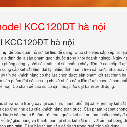
 model KCC120DT hà nội
el KCC120ĐT hà nội
 nội
để bảo quản hồ sơ, tài liệu dễ dàng. Giúp cho việc sắp xếp tài liệ
ử gia đình đã là sản phẩm quen thuộc trong khối doanh nghiệp. Ngày n
ăn phòng công ty. Với các mẫu két sắt chống cháy điện tử cao cấp đượ
 cung cấp két sắt hiện đại tại nhiều tỉnh thành trên cả nước. nhà máy 
chỉ uy tín để khách hàng có thể lựa chọn được sản phẩm két sắt chính h
h là sản phẩm đạt các chứng chỉ và nhiều năm liền được chọn là sản ph
 bề mặt. Có chân đế cao su cố định hoặc lắp đặt bánh xe di động.
c showroom trưng bày tại các tỉnh, thành phố, thị xã. HIện nay két sắt
 tử đáp ứng nhu cầu của khách hàng toàn quốc. Sản phẩm két sắt chốn
ấp. Được bảo hành 5 năm trên toàn quốc. két sắt an toàn chống cháy đ
 Hỗ trợ giao hàng và thanh toán tại nhà. két sắt mini với bề mặt bóng đ
 gọn tinh giản. Đảm bảo thuận tiện dễ dàng trong quá trình sử dụng.