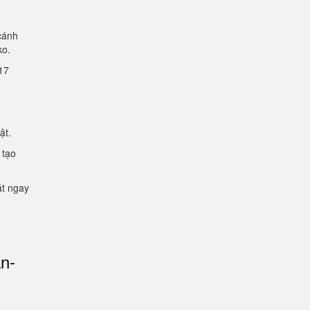
cánh
lko.
2.17
mật.
 tạo
ặt ngay
an-