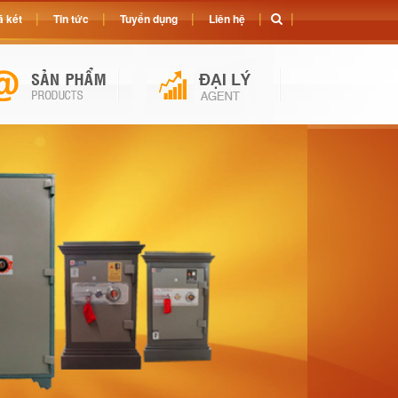
 két
Tin tức
Tuyển dụng
Liên hệ