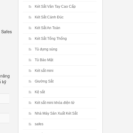
Két Sắt Vân Tay Cao Cấp
Két Sắt Cánh Đúc
Két Sắt An Toàn
 Safes
Két Sắt Tổng Thống
Tủ đựng súng
Tủ Bảo Mật
Két sắt mini
 năng
ố kỹ
Giường Sắt
Kệ sắt
Két sắt mini khóa điện tử
Nhà Máy Sản Xuất Két Sắt
safes