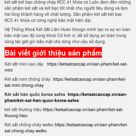
két sắt két bạc chống cháy KCC 41 khóa cơ Luôn đem đến những
sản phẩm két sắt và két bạc tốt nhất cho người tiêu dùng và làm
hài lòng khách hàng về chất lượng. Sản phẩm két sắt két bạc
KCC 41 khóa cơ công nghệ bảo mật hiện đại.
Hệ Thống Khoá Két Sắt Liên Hoàn thoogn minh tạo ra sự an toàn
bảo mật cao độ cùng khoá Cơ tinh vi, dễ sử dụng an toàn trong
công tác giữ gìn bảo mật cho từng như cầu sử dụng.
Bài viết giới thiệu sản phẩm
Két sắt mini cao cấp
https://ketsatcaocap.vn/san-pham/ket-sat-
mini
Két sắt mini chống cháy
https://ketsatcaocap.vn/san-pham/ket-
sat-mini-chong-chay
Két sắt hàn quốc korea safes
https://ketsatcaocap.vn/san-
pham/ket-sat-han-quoc-korea-safes
két sắt thương hiệu
https://ketsatcaocap.vn/san-pham/ket-sat-
thuong-hieu
Két sắt chống cháy welko
https://ketsatcaocap.vn/san-pham/ket-
sat-chong-chay-welko