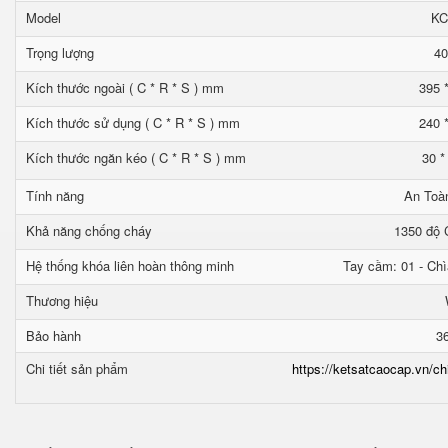
Model
KC
Trọng lượng
40
Kích thước ngoài ( C * R * S ) mm
395 
Kích thước sử dụng ( C * R * S ) mm
240 
Kích thước ngăn kéo ( C * R * S ) mm
30 *
Tính năng
An Toà
Khả năng chống cháy
1350 độ C
Hệ thống khóa liên hoàn thông minh
Tay cầm: 01 - Chì
Thương hiệu
Bảo hành
3
Chi tiết sản phẩm
https://ketsatcaocap.vn/ch