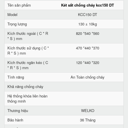
Tên sản phẩm
Két sắt chống cháy kcc150 DT
Model
KCC150 DT
Trọng lượng
130 ± 10kg
Kích thước ngoài ( C * R
820 *540 *560
* S ) mm
Kích thước sử dụng ( C *
470 *440 *370
R * S ) mm
Kích thước ngăn kéo ( C
120 *440 *320
* R * S ) mm
Tính năng
An Toàn chống cháy
Khả năng chống cháy
Hệ thống khóa liên hoàn
thông minh
Thương hiệu
WELKO
Bảo hành
36 Tháng