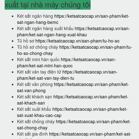
xuất tại nhà máy chúng tôi
Két sắt ngân hàng
https://ketsatcaocap.vn/san-pham/ket-
sat-ngan-hang-bemc
Két sắt ngân hàng xuất khẩu
https://ketsatcaocap.vn/san-
pham/ket-sat-ngan-hang-xuat-khau
Tủ hồ sơ
https://ketsatcaocap.vn/san-pham/tu-ho-so
Tủ hồ sơ chống cháy
https://ketsatcaocap.vn/san-pham/tu-
ho-so-chong-chay
Két sắt mini hàn quốc
https://ketsatcaocap.vn/san-
pham/ket-sat-mini-han-quoc
Két sắt vân tay điện tử
https://ketsatcaocap.vn/san-
pham/ket-sat-van-tay-dien-tu
Két sắt văn phòng
https://ketsatcaocap.vn/san-pham/ket-
sat-van-phong
Két sắt khách sạn
https://ketsatcaocap.vn/san-pham/ket-
sat-khach-san
Két sắt xuất khẩu
https://ketsatcaocap.vn/san-pham/ket-
sat-xuat-khau-cao-cap
Két sắt chống cháy
https://ketsatcaocap.vn/san-pham/ket-
sat-chong-chay
Két sắt gia đình
https://ketsatcaocap.vn/san-pham/ket-sat-