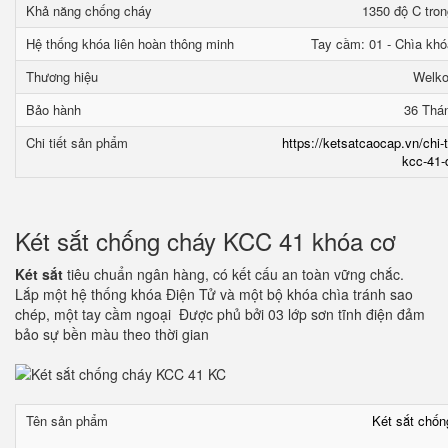
Khả năng chống cháy
1350 độ C tron
Hệ thống khóa liên hoàn thông minh
Tay cầm: 01 - Chìa khó
Thương hiệu
Welk
Bảo hành
36 Thá
Chi tiết sản phẩm
https://ketsatcaocap.vn/chi-
kcc-41-
Két sắt chống cháy KCC 41 khóa cơ
Két sắt
tiêu chuẩn ngân hàng, có kết cấu an toàn vững chắc.
Lắp một hệ thống khóa Điện Tử và một bộ khóa chìa tránh sao
chép, một tay cầm ngoại Được phủ bởi 03 lớp sơn tĩnh điện đảm
bảo sự bền màu theo thời gian
Tên sản phẩm
Két sắt chố