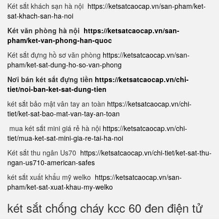
Két sắt khách sạn hà nội
https://ketsatcaocap.vn/san-pham/ket-
sat-khach-san-ha-noi
Két văn phòng hà nội
https://ketsatcaocap.vn/san-
pham/ket-van-phong-han-quoc
Két sắt đựng hồ sơ văn phòng
https://ketsatcaocap.vn/san-
pham/ket-sat-dung-ho-so-van-phong
Nơi bán két sắt đựng tiền
https://ketsatcaocap.vn/chi-
tiet/noi-ban-ket-sat-dung-tien
két sắt bảo mật vân tay an toàn
https://ketsatcaocap.vn/chi-
tiet/ket-sat-bao-mat-van-tay-an-toan
mua két sắt mini giá rẻ hà nội
https://ketsatcaocap.vn/chi-
tiet/mua-ket-sat-mini-gia-re-tai-ha-noi
Két sắt thu ngân Us70
https://ketsatcaocap.vn/chi-tiet/ket-sat-thu-
ngan-us710-american-safes
két sắt xuất khẩu mỹ welko
https://ketsatcaocap.vn/san-
pham/ket-sat-xuat-khau-my-welko
két sắt chống cháy kcc 60 đen điện tử