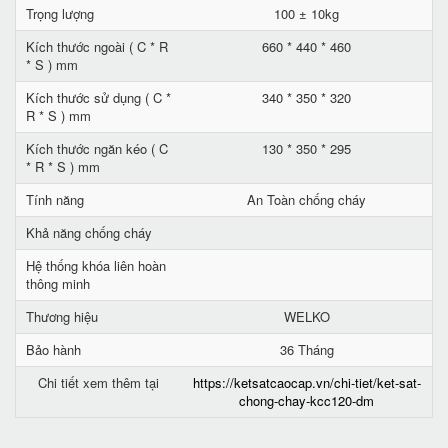
Trọng lượng
100 ± 10kg
Kích thước ngoài ( C * R
660 * 440 * 460
* S ) mm
Kích thước sử dụng ( C *
340 * 350 * 320
R * S ) mm
Kích thước ngăn kéo ( C
130 * 350 * 295
* R * S ) mm
Tính năng
An Toàn chống cháy
Khả năng chống cháy
Hệ thống khóa liên hoàn
thông minh
Thương hiệu
WELKO
Bảo hành
36 Tháng
Chi tiết xem thêm tại
https://ketsatcaocap.vn/chi-tiet/ket-sat-
chong-chay-kcc120-dm