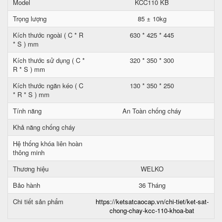
Model
KCC110 KB
Trọng lượng
85 ± 10kg
Kích thước ngoài ( C * R
630 * 425 * 445
* S ) mm
Kích thước sử dụng ( C *
320 * 350 * 300
R * S ) mm
Kích thước ngăn kéo ( C
130 * 350 * 250
* R * S ) mm
Tính năng
An Toàn chống cháy
Khả năng chống cháy
Hệ thống khóa liên hoàn
thông minh
Thương hiệu
WELKO
Bảo hành
36 Tháng
Chi tiết sản phẩm
https://ketsatcaocap.vn/chi-tiet/ket-sat-
chong-chay-kcc-110-khoa-bat