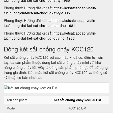
tuc/huong-dat-ket-sat-cho-tuoi-at-ty-1965
Phong thuỷ: Hướng đặt két sắt
https://ketsatcaocap.vn/tin-
tuc/huong-dat-ket-sat-cho-tuoi-at-ty-1995
Phong thuỷ: Hướng đặt két sắt
https://ketsatcaocap.vn/tin-
tuc/huong-dat-ket-sat-cho-tuoi-tan-dau-1981
Phong thuỷ: Hướng đặt két sắt
https://ketsatcaocap.vn/tin-
tuc/huong-dat-ket-sat-cho-tuoi-quy-hoi-1983
Dòng két sắt chống cháy KCC120
Két sắt chống cháy KCC120 với các mẫu khoá cơ, điện tử, vân
tay. Là sản phẩm thuộc dòng két sắt chống cháy mini với khả
năng chống cháy tốt. Đây là dòng sản phẩm phù hợp để sử dụng
trong gia đình. Các mẫu két sắt chống cháy KCC120 và thông số
kỹ thuật cơ bản như sau:
Tên sản phẩm
Két sắt chống cháy kcc120 DM
Model
KCC120 DM