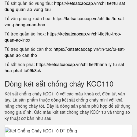
Tủ sắt quần áo vũng tàu:
https://ketsatcaocap.vn/chi-tiet/tu-sat-
dung-quan-ao-vung-tau
Tủ văn phòng xuân hoà:
https://ketsatcaocap.vn/chi-tiet/tu-sat-
van-phong-xuan-hoa
Tủ treo quần áo inox:
https://ketsatcaocap.vn/chi-tiet/tu-treo-
quan-ao-inox
Tủ treo quần áo cần thơ:
https://ketsatcaocap.vn/tin-tuc/tu-sat-
quan-ao-can-tho
Tủ sắt hoà phá:
https://ketsatcaocap.vn/chi-tiet/thanh-ly-tu-sat-
hoa-phat-tu09k3ck
Dòng két sắt chống cháy KCC110
Két sắt chống cháy KCC110 với các mẫu khoá cơ, điện tử, vân
tay. Là sản phẩm thuộc dòng két sắt chống cháy mini với khả
năng chống cháy tốt. Đây là dòng sản phẩm phù hợp để sử dụng
trong gia đình. Các mẫu két sắt chống cháy KCC110 và thông số
kỹ thuật cơ bản như sau: