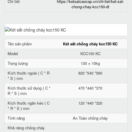
Chi tiết
https://ketsatcaocap.vn/chi-tiet/ket-sat-
chong-chay-kcc150-dt
Tên sản phẩm
Két sắt chống cháy kcc150 KC
Model
KCC150 KC
Trọng lượng
130 ± 10kg
Kích thước ngoài ( C * R
820 *540 *560
* S ) mm
Kích thước sử dụng ( C *
470 *440 *370
R * S ) mm
Kích thước ngăn kéo ( C
120 *440 *320
* R * S ) mm
Tính năng
An Toàn chống cháy
Khả năng chống cháy