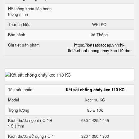
Hệ thống khóa liên hoàn
thông minh
Thương hiệu
WELKO
Bảo hành
36 Tháng
Chi tiết sản phẩm
https://ketsatcaocap.vn/chi-
tiet/ket-sat-chong-chay-kcc110-dm
Tên sản phẩm
Két sắt chống cháy kcc 110 KC
Model
kcc110 KC
Trọng lượng
85 ± 10k
Kích thước ngoài ( C * R
630 * 425 * 445
* S ) mm
Kích thước sử dụng ( C *
320 * 350 * 300