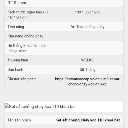
R * S ) mm
Kích thước ngăn kéo ( C
130 * 350 * 250
* R * S ) mm
Tính năng
An Toàn chống cháy
Khả năng chống cháy
Hệ thống khóa liên hoàn
thông minh
Thương hiệu
WELKO
Bảo hành
36 Tháng
Chi tiết sản phẩm
https://ketsatcaocap.vn/chi-tiet/ket-sat-
chong-chay-kcc-110-kc
Tên sản phẩm
Két sắt chống cháy kcc 110 khoá bát