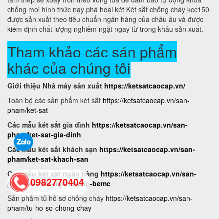
chống mọi hình thức nạy phá hoại két Két sắt chống cháy kcc150
được sản xuất theo tiêu chuẩn ngân hàng của châu âu và được
kiểm định chất lượng nghiêm ngặt ngay từ trong khâu sản xuất.
Tham khảo các sán phẩm
khác của chúng tôi
Giới thiệu Nhà máy sản xuất
https://ketsatcaocap.vn/
Toàn bộ các sản phẩm két sắt
https://ketsatcaocap.vn/san-
pham/ket-sat
Các mẫu két sắt gia đình
https://ketsatcaocap.vn/san-
pham/ket-sat-gia-dinh
Các mẫu két sắt khách sạn
https://ketsatcaocap.vn/san-
pham/ket-sat-khach-san
Các mẫu két sắt ngân hàng
https://ketsatcaocap.vn/san-
0982770404
pham/ket-sat-ngan-hang-bemc
Sản phẩm tủ hồ sơ chống cháy
https://ketsatcaocap.vn/san-
pham/tu-ho-so-chong-chay
back