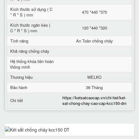
Kích thước sử dụng ( C
470 *440 *370
* R * S ) mm
Kích thước ngăn kéo (
120 *440 *320
C * R * S ) mm
Tính năng
An Toàn chống cháy
Khả năng chống cháy
Hệ thống khóa liên hoàn
thông minh
Thương hiệu
WELKO
Bảo hành
36 Tháng
https://ketsatcaocap.vn/chi-tiet/ket-
Chi tiết
sat-chong-chay-cao-cap-kcc150-dm