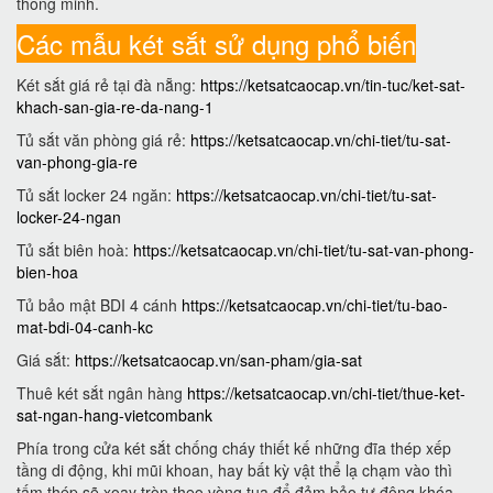
thông minh.
Các mẫu két sắt sử dụng phổ biến
Két sắt giá rẻ tại đà nẵng:
https://ketsatcaocap.vn/tin-tuc/ket-sat-
khach-san-gia-re-da-nang-1
Tủ sắt văn phòng giá rẻ:
https://ketsatcaocap.vn/chi-tiet/tu-sat-
van-phong-gia-re
Tủ sắt locker 24 ngăn:
https://ketsatcaocap.vn/chi-tiet/tu-sat-
locker-24-ngan
Tủ sắt biên hoà:
https://ketsatcaocap.vn/chi-tiet/tu-sat-van-phong-
bien-hoa
Tủ bảo mật BDI 4 cánh
https://ketsatcaocap.vn/chi-tiet/tu-bao-
mat-bdi-04-canh-kc
Giá sắt:
https://ketsatcaocap.vn/san-pham/gia-sat
Thuê két sắt ngân hàng
https://ketsatcaocap.vn/chi-tiet/thue-ket-
sat-ngan-hang-vietcombank
Phía trong cửa két sắt chống cháy thiết kế những đĩa thép xếp
tầng di động, khi mũi khoan, hay bất kỳ vật thể lạ chạm vào thì
tấm thép sẽ xoay tròn theo vòng tua để đảm bảo tự động khóa