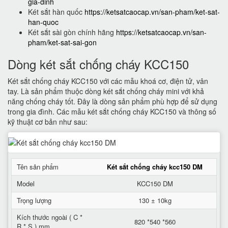
gia-dinh
Két sắt hàn quốc
https://ketsatcaocap.vn/san-pham/ket-sat-
han-quoc
Két sắt sài gòn chính hãng
https://ketsatcaocap.vn/san-
pham/ket-sat-sai-gon
Dòng két sắt chống cháy KCC150
Két sắt chống cháy KCC150 với các mẫu khoá cơ, điện tử, vân
tay. Là sản phẩm thuộc dòng két sắt chống cháy mini với khả
năng chống cháy tốt. Đây là dòng sản phẩm phù hợp để sử dụng
trong gia đình. Các mẫu két sắt chống cháy KCC150 và thông số
kỹ thuật cơ bản như sau:
Tên sản phẩm
Két sắt chống cháy kcc150 DM
Model
KCC150 DM
Trọng lượng
130 ± 10kg
Kích thước ngoài ( C *
820 *540 *560
R * S ) mm