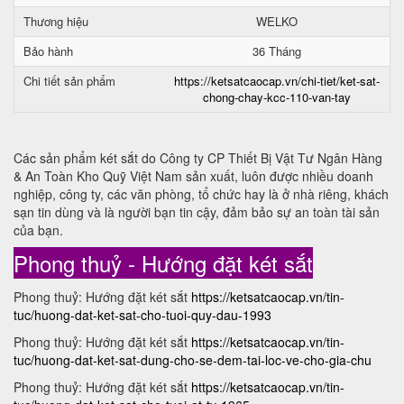
Thương hiệu
WELKO
Bảo hành
36 Tháng
Chi tiết sản phẩm
https://ketsatcaocap.vn/chi-tiet/ket-sat-
chong-chay-kcc-110-van-tay
Các sản phẩm két sắt do Công ty CP Thiết Bị Vật Tư Ngân Hàng
& An Toàn Kho Quỹ Việt Nam sản xuất, luôn được nhiều doanh
nghiệp, công ty, các văn phòng, tổ chức hay là ở nhà riêng, khách
sạn tin dùng và là người bạn tin cậy, đảm bảo sự an toàn tài sản
của bạn.
Phong thuỷ - Hướng đặt két sắt
Phong thuỷ: Hướng đặt két sắt
https://ketsatcaocap.vn/tin-
tuc/huong-dat-ket-sat-cho-tuoi-quy-dau-1993
Phong thuỷ: Hướng đặt két sắt
https://ketsatcaocap.vn/tin-
tuc/huong-dat-ket-sat-dung-cho-se-dem-tai-loc-ve-cho-gia-chu
Phong thuỷ: Hướng đặt két sắt
https://ketsatcaocap.vn/tin-