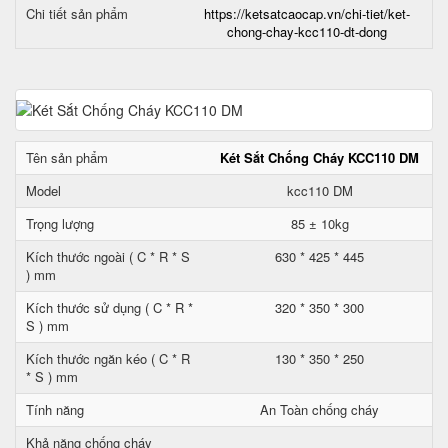
Chi tiết sản phẩm
https://ketsatcaocap.vn/chi-tiet/ket-
chong-chay-kcc110-dt-dong
Tên sản phẩm
Két Sắt Chống Cháy KCC110 DM
Model
kcc110 DM
Trọng lượng
85 ± 10kg
Kích thước ngoài ( C * R * S
630 * 425 * 445
) mm
Kích thước sử dụng ( C * R *
320 * 350 * 300
S ) mm
Kích thước ngăn kéo ( C * R
130 * 350 * 250
* S ) mm
Tính năng
An Toàn chống cháy
Khả năng chống cháy