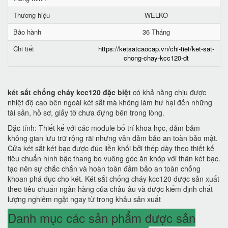
Thương hiệu
WELKO
Bảo hành
36 Tháng
Chi tiết
https://ketsatcaocap.vn/chi-tiet/ket-sat-
chong-chay-kcc120-dt
két sắt chống cháy kcc120 đặc biệt
có khả năng chịu được
nhiệt độ cao bên ngoài két sắt mà không làm hư hại đến những
tài sản, hồ sơ, giấy tờ chưa đựng bên trong lòng.
Đặc tính: Thiết kế với các module bố trí khoa học, đảm bảm
không gian lưu trữ rộng rãi nhưng vẫn đảm bảo an toàn bảo mật.
Cửa két sắt két bạc được đúc liền khối bởi thép dày theo thiết kế
tiêu chuẩn hình bậc thang bo vuông góc ăn khớp với thân két bạc.
tạo nên sự chắc chắn và hoàn toàn đảm bảo an toàn chống
khoan phá đục cho két. Két sắt chống cháy kcc120 được sản xuất
theo tiêu chuẩn ngân hàng của châu âu và được kiểm định chất
lượng nghiêm ngặt ngay từ trong khâu sản xuất
Danh mục các sản phẩm được sản