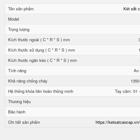
Tên sản phẩm
Két sắt 
Model
Trọng lượng
Kích thước ngoài ( C * R * S ) mm
Kích thước sử dụng ( C * R * S ) mm
Kích thước ngăn kéo ( C * R * S ) mm
Tính năng
An 
Khả năng chống cháy
1350
Hệ thống khóa liên hoàn thông minh
Tay cầm: 01 -
Thương hiệu
Bảo hành
Chi tiết sản phẩm
https://ketsatcaocap.vn/