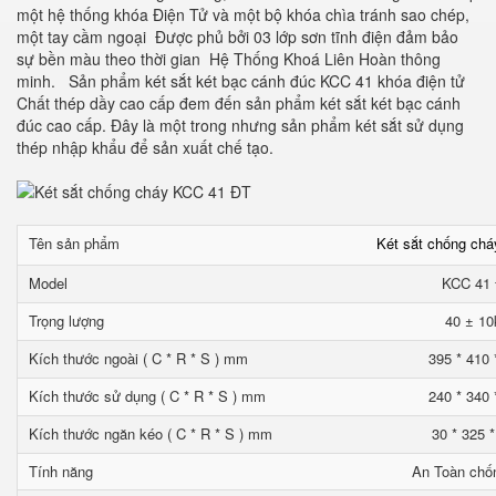
một hệ thống khóa Điện Tử và một bộ khóa chìa tránh sao chép,
một tay cầm ngoại Được phủ bởi 03 lớp sơn tĩnh điện đảm bảo
sự bền màu theo thời gian Hệ Thống Khoá Liên Hoàn thông
minh. Sản phẩm két sắt két bạc cánh đúc KCC 41 khóa điện tử
Chất thép dầy cao cấp đem đến sản phẩm két sắt két bạc cánh
đúc cao cấp. Đây là một trong nhưng sản phẩm két sắt sử dụng
thép nhập khẩu để sản xuất chế tạo.
Tên sản phẩm
Két sắt chống ch
Model
KCC 41
Trọng lượng
40 ± 10
Kích thước ngoài ( C * R * S ) mm
395 * 410 
Kích thước sử dụng ( C * R * S ) mm
240 * 340 
Kích thước ngăn kéo ( C * R * S ) mm
30 * 325 
Tính năng
An Toàn chố