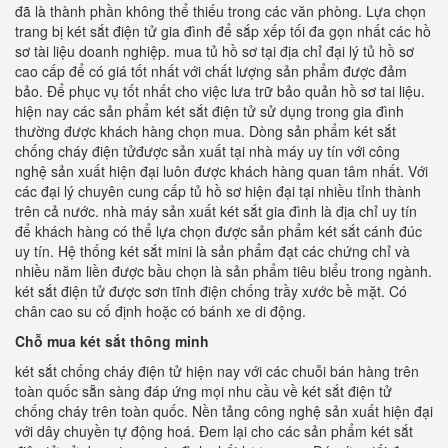
đã là thành phần không thể thiếu trong các văn phòng. Lựa chọn
trang bị két sắt điện tử gia đình để sắp xếp tối đa gọn nhất các hồ
sơ tài liệu doanh nghiệp. mua tủ hồ sơ tại địa chỉ đại lý tủ hồ sơ
cao cấp để có giá tốt nhất với chất lượng sản phẩm được đảm
bảo. Để phục vụ tốt nhất cho việc lưa trữ bảo quản hồ sơ tai liệu.
hiện nay các sản phẩm két sắt điện tử sử dụng trong gia đình
thường được khách hàng chọn mua. Dòng sản phẩm két sắt
chống cháy điện tửđược sản xuất tại nhà máy uy tín với công
nghệ sản xuất hiện đại luôn được khách hàng quan tâm nhất. Với
các đại lý chuyên cung cấp tủ hồ sơ hiện đại tại nhiều tỉnh thành
trên cả nước. nhà máy sản xuất két sắt gia đình là địa chỉ uy tín
để khách hàng có thể lựa chọn được sản phẩm két sắt cánh đúc
uy tín. Hệ thống két sắt mini là sản phẩm đạt các chứng chỉ và
nhiều năm liền được bầu chọn là sản phẩm tiêu biểu trong ngành.
két sắt điện tử được sơn tĩnh điện chống trầy xước bề mặt. Có
chân cao su cố định hoặc có bánh xe di động.
Chỗ mua két sắt thông minh
két sắt chống cháy điện tử hiện nay với các chuỗi bán hàng trên
toàn quốc sẵn sàng đáp ứng mọi nhu cầu về két sắt điện tử
chống cháy trên toàn quốc. Nền tảng công nghệ sản xuất hiện đại
với dây chuyền tự động hoá. Đem lại cho các sản phẩm két sắt