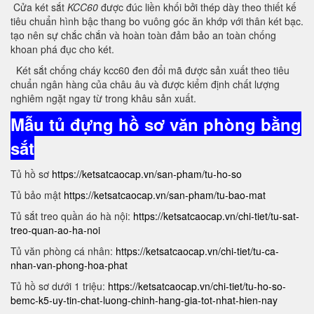
Cửa két sắt
KCC60
được đúc liền khối bởi thép dày theo thiết kế
tiêu chuẩn hình bậc thang bo vuông góc ăn khớp với thân két bạc.
tạo nên sự chắc chắn và hoàn toàn đảm bảo an toàn chống
khoan phá đục cho két.
Két sắt chống cháy kcc60 đen đổi mã được sản xuất theo tiêu
chuẩn ngân hàng của châu âu và được kiểm định chất lượng
nghiêm ngặt ngay từ trong khâu sản xuất.
Mẫu tủ đựng hồ sơ văn phòng bằng
sắt
Tủ hồ sơ
https://ketsatcaocap.vn/san-pham/tu-ho-so
Tủ bảo mật
https://ketsatcaocap.vn/san-pham/tu-bao-mat
Tủ sắt treo quần áo hà nội:
https://ketsatcaocap.vn/chi-tiet/tu-sat-
treo-quan-ao-ha-noi
Tủ văn phòng cá nhân:
https://ketsatcaocap.vn/chi-tiet/tu-ca-
nhan-van-phong-hoa-phat
Tủ hồ sơ dưới 1 triệu:
https://ketsatcaocap.vn/chi-tiet/tu-ho-so-
bemc-k5-uy-tin-chat-luong-chinh-hang-gia-tot-nhat-hien-nay