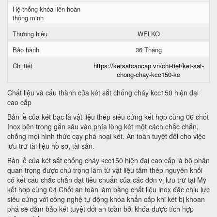
Hệ thống khóa liên hoàn
thông minh
Thương hiệu
WELKO
Bảo hành
36 Tháng
Chi tiết
https://ketsatcaocap.vn/chi-tiet/ket-sat-
chong-chay-kcc150-kc
Chất liệu và cấu thành của két sắt chống cháy kcc150 hiện đại
cao cấp
Bản lề của két bạc là vật liệu thép siêu cứng kết hợp cùng 06 chốt
Inox bên trong gắn sâu vào phía lòng két một cách chắc chắn,
chống mọi hình thức cạy phá hoại két. An toàn tuyệt đối cho việc
lưu trữ tài liệu hồ sơ, tài sản.
Bản lề của két sắt chống cháy kcc150 hiện đại cao cấp là bộ phận
quan trọng được chú trọng làm từ vật liệu tấm thép nguyên khối
có kết cấu chắc chắn đạt tiêu chuẩn của các đơn vị lưu trữ tại Mỹ
kết hợp cùng 04 Chốt an toàn làm bằng chất liệu inox đặc chịu lực
siêu cứng với công nghệ tự động khóa khẩn cấp khi két bị khoan
phá sẽ đảm bảo két tuyệt đối an toàn bởi khóa được tích hợp