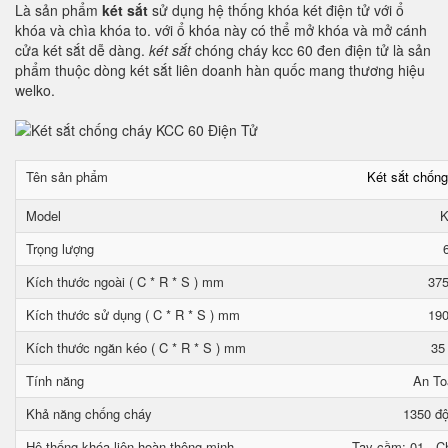
Là sản phẩm
két sắt
sử dụng hệ thống khóa két điện tử với ổ
khóa và chìa khóa to. với ổ khóa này có thể mở khóa và mở cánh
cửa két sắt dễ dàng.
két sắt
chóng cháy kcc 60 đen điện tử là sản
phẩm thuộc dòng két sắt liên doanh hàn quốc mang thương hiệu
welko.
Tên sản phẩm
Két sắt chốn
Model
K
Trọng lượng
Kích thước ngoài ( C * R * S ) mm
375
Kích thước sử dụng ( C * R * S ) mm
190
Kích thước ngăn kéo ( C * R * S ) mm
35
Tính năng
An To
Khả năng chống cháy
1350 độ
Hệ thống khóa liên hoàn thông minh
Tay cầm: 01 - Ch