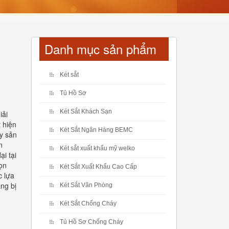
Danh mục sản phẩm
Két sắt
Tủ Hồ Sơ
Két Sắt Khách Sạn
iải
 hiện
Két Sắt Ngân Hàng BEMC
y sản
n
Két sắt xuất khẩu mỹ welko
ại tại
họn
Két Sắt Xuất Khẩu Cao Cấp
c lựa
ng bị
Két Sắt Văn Phòng
Két Sắt Chống Cháy
Tủ Hồ Sơ Chống Cháy