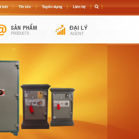
 két
Tin tức
Tuyển dụng
Liên hệ