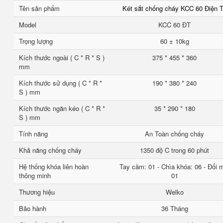
Tên sản phẩm
Két sắt chống cháy KCC 60 Điện 
Model
KCC 60 ĐT
Trọng lượng
60 ± 10kg
Kích thước ngoài ( C * R * S )
375 * 455 * 360
mm
Kích thước sử dụng ( C * R *
190 * 380 * 240
S ) mm
Kích thước ngăn kéo ( C * R *
35 * 290 * 180
S ) mm
Tính năng
An Toàn chống cháy
Khả năng chống cháy
1350 độ C trong 60 phút
Hệ thống khóa liên hoàn
Tay cầm: 01 - Chìa khóa: 06 - Đổi 
thông minh
01
Thương hiệu
Welko
Bảo hành
36 Tháng