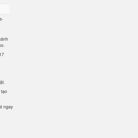
t-
cánh
lko.
2.17
mật.
 tạo
ặt ngay