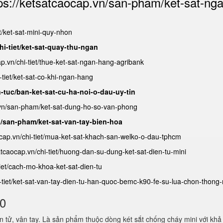
ps://ketsatcaocap.vn/san-pham/ket-sat-ng
et/ket-sat-mini-quy-nhon
hi-tiet/ket-sat-quay-thu-ngan
ap.vn/chi-tiet/thue-ket-sat-ngan-hang-agribank
-tiet/ket-sat-co-khi-ngan-hang
n-tuc/ban-ket-sat-cu-ha-noi-o-dau-uy-tin
.vn/san-pham/ket-sat-dung-ho-so-van-phong
n/san-pham/ket-sat-van-tay-bien-hoa
ocap.vn/chi-tiet/mua-ket-sat-khach-san-welko-o-dau-tphcm
satcaocap.vn/chi-tiet/huong-dan-su-dung-ket-sat-dien-tu-mini
tiet/cach-mo-khoa-ket-sat-dien-tu
i-tiet/ket-sat-van-tay-dien-tu-han-quoc-bemc-k90-fe-su-lua-chon-thong
80
 tử, vân tay. Là sản phẩm thuộc dòng két sắt chống cháy mini với khả