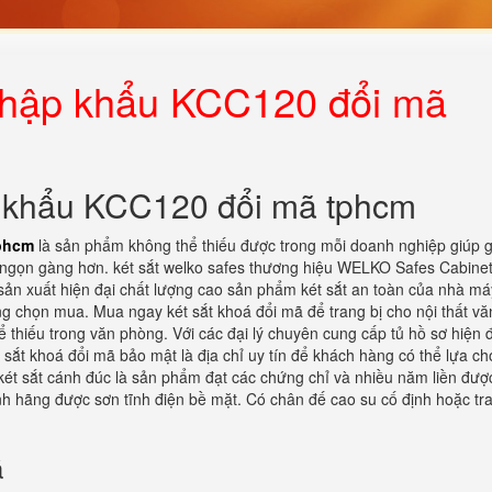
 nhập khẩu KCC120 đổi mã
p khẩu KCC120 đổi mã tphcm
tphcm
là sản phẩm không thể thiếu được trong mỗi doanh nghiệp giúp g
ào ngọn gàng hơn. két sắt welko safes thương hiệu WELKO Safes Cabinet
sản xuất hiện đại chất lượng cao sản phẩm két sắt an toàn của nhà má
ng chọn mua. Mua ngay két sắt khoá đổi mã để trang bị cho nội thất vă
ể thiếu trong văn phòng. Với các đại lý chuyên cung cấp tủ hồ sơ hiện đ
 sắt khoá đổi mã bảo mật là địa chỉ uy tín để khách hàng có thể lựa c
két sắt cánh đúc là sản phẩm đạt các chứng chỉ và nhiều năm liền đượ
nh hãng được sơn tĩnh điện bề mặt. Có chân đế cao su cố định hoặc tra
ã