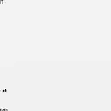
an-
-minh
 năng