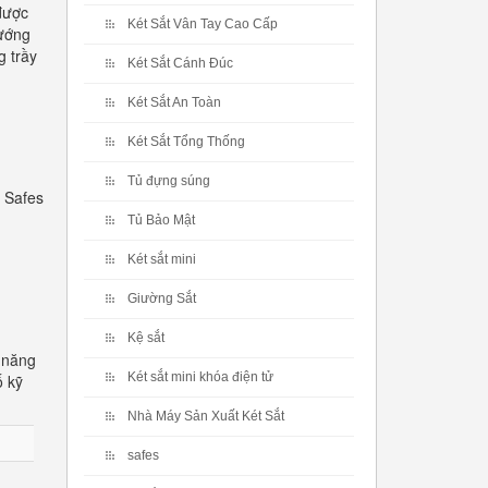
được
Két Sắt Vân Tay Cao Cấp
hướng
g trầy
Két Sắt Cánh Đúc
Két Sắt An Toàn
Két Sắt Tổng Thống
Tủ đựng súng
 Safes
Tủ Bảo Mật
Két sắt mini
Giường Sắt
Kệ sắt
 năng
Két sắt mini khóa điện tử
ố kỹ
Nhà Máy Sản Xuất Két Sắt
safes