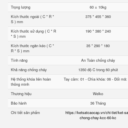
Trọng lượng
60 ± 10kg
Kích thước ngoài ( C * R *
375 * 455 * 360
S ) mm
Kích thước sử dụng ( C * R
190 * 380 * 240
* S ) mm
Kích thước ngăn kéo ( C *
35 * 290 * 180
R * S ) mm
Tính năng
An Toàn chống cháy
Khả năng chống cháy
1350 độ C trong 60 phút
Hệ thống khóa liên hoàn
Tay cầm: 01 - Chìa khóa: 06 - Đổi mã:
thông minh
Thương hiệu
Welko
Bảo hành
36 Tháng
Chi tiết sản phẩm
https://ketsatcaocap.vn/chi-tiet/ket-sa
chong-chay-kcc-60-kc