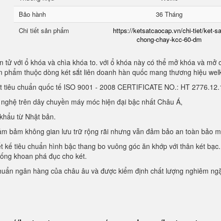
Bảo hành
36 Tháng
Chi tiết sản phẩm
https://ketsatcaocap.vn/chi-tiet/ket-sa
chong-chay-kcc-60-dm
 tử với ổ khóa và chìa khóa to. với ổ khóa này có thể mở khóa và mở 
sản phẩm thuộc dòng két sắt liên doanh hàn quốc mang thương hiệu we
ạt tiêu chuẩn quốc tế ISO 9001 - 2008 CERTIFICATE NO.: HT 2776.1
g nghệ trên dây chuyền máy móc hiện đại bậc nhất Châu Á,
 khẩu từ Nhật bản.
, đảm bảm không gian lưu trữ rộng rãi nhưng vẫn đảm bảo an toàn bảo 
ết kế tiêu chuẩn hình bậc thang bo vuông góc ăn khớp với thân két bạc.
hống khoan phá đục cho két.
chuẩn ngân hàng của châu âu và được kiểm định chất lượng nghiêm ng