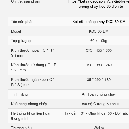
Chi tiết sản phẩm
https://ketsatcaocap.vn/chi-tiet/ket-
chong-chay-kcc-60-dien-tu
Tên sản phẩm
Két sắt chống cháy KCC 60 ĐM
Model
KCC 60 ĐM
Trọng lượng
60 ± 10kg
Kích thước ngoài ( C * R *
375 * 455 * 360
S ) mm
Kích thước sử dụng ( C * R
190 * 380 * 240
* S ) mm
Kích thước ngăn kéo ( C *
35 * 290 * 180
R * S ) mm
Tính năng
An Toàn chống cháy
Khả năng chống cháy
1350 độ C trong 60 phút
Hệ thống khóa liên hoàn
Tay cầm: 01 - Chìa khóa: 06 - Đổi mã:
thông minh
Thương hiệu
Welko