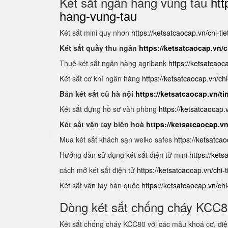
Két sắt ngân hàng vũng tàu
htt
hang-vung-tau
Két sắt mini quy nhơn
https://ketsatcaocap.vn/chi-ti
Két sắt quầy thu ngân
https://ketsatcaocap.vn/c
Thuê két sắt ngân hàng agribank
https://ketsatcaoc
Két sắt cơ khí ngân hàng
https://ketsatcaocap.vn/chi
Bán két sắt cũ hà nội
https://ketsatcaocap.vn/ti
Két sắt đựng hồ sơ văn phòng
https://ketsatcaocap
Két sắt vân tay biên hoà
https://ketsatcaocap.v
Mua két sắt khách sạn welko safes
https://ketsatca
Hướng dẫn sử dụng két sắt điện tử mini
https://ket
cách mở két sắt điện tử
https://ketsatcaocap.vn/chi-
Két sắt vân tay hàn quốc
https://ketsatcaocap.vn/ch
Dòng két sắt chống cháy KCC
Két sắt chống cháy KCC80 với các mẫu khoá cơ, điện