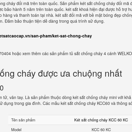
hống cháy đổi mã trên toàn quốc. Sản phẩm két sắt chống cháy đổi mã 
ợc bảo hành 5 năm trên toàn quốc. két sắt khoá hiện đại được hỗ trợ 
ao hàng và thanh toán tại nhà. két sắt đổi mã với bề mặt bóng đẹp chốn
iản. Đảm bảo thuận tiện dễ dàng trong quá trình sử dụng.
ketsatcaocap.vn/san-pham/ket-sat-chong-chay
982770404 hoặc xem thêm các sản phẩm tủ sắt chống cháy 4 cánh WELKO
hống cháy được ưa chuộng nhất
60
 tử, vân tay. Là sản phẩm thuộc dòng két sắt chống cháy mini với khả
ử dụng trong gia đình. Các mẫu két sắt chống cháy KCC60 và thông s
Tên sản phẩm
Két sắt chống cháy KCC 60 KC
Model
KCC 60 KC