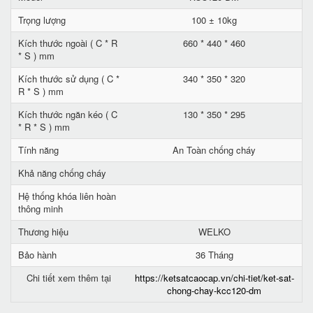
Trọng lượng
100 ± 10kg
Kích thước ngoài ( C * R
660 * 440 * 460
* S ) mm
Kích thước sử dụng ( C *
340 * 350 * 320
R * S ) mm
Kích thước ngăn kéo ( C
130 * 350 * 295
* R * S ) mm
Tính năng
An Toàn chống cháy
Khả năng chống cháy
Hệ thống khóa liên hoàn
thông minh
Thương hiệu
WELKO
Bảo hành
36 Tháng
Chi tiết xem thêm tại
https://ketsatcaocap.vn/chi-tiet/ket-sat-
chong-chay-kcc120-dm