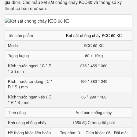
gia đình. Các mẫu két sắt chống cháy KCC60 và thông số kỹ
thuật cơ bản như sau:
Tên sản phẩm
Két sắt chống cháy KCC 60 KC
Model
KCC 60 KC
Trọng lượng
60 ± 10kg
Kích thước ngoài ( C * R
375 * 455 * 360
* S ) mm
Kích thước sử dụng ( C *
190 * 380 * 240
R * S ) mm
Kích thước ngăn kéo ( C
35 * 290 * 180
* R * S ) mm
Tính năng
An Toàn chống cháy
Khả năng chống cháy
1350 độ C trong 60 phút
Hệ thống khóa liên hoàn
Tay cầm: 01 - Chìa khóa: 06 - Đổi mã: