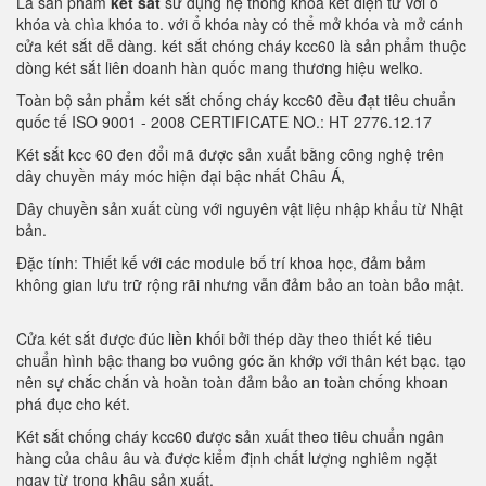
Là sản phẩm
két sắt
sử dụng hệ thống khóa két điện tử với ổ
khóa và chìa khóa to. với ổ khóa này có thể mở khóa và mở cánh
cửa két sắt dễ dàng. két sắt chóng cháy kcc60 là sản phẩm thuộc
dòng két sắt liên doanh hàn quốc mang thương hiệu welko.
Toàn bộ sản phẩm két sắt chống cháy kcc60 đều đạt tiêu chuẩn
quốc tế ISO 9001 - 2008 CERTIFICATE NO.: HT 2776.12.17
Két sắt kcc 60 đen đổi mã được sản xuất bằng công nghệ trên
dây chuyền máy móc hiện đại bậc nhất Châu Á,
Dây chuyền sản xuất cùng với nguyên vật liệu nhập khẩu từ Nhật
bản.
Đặc tính: Thiết kế với các module bố trí khoa học, đảm bảm
không gian lưu trữ rộng rãi nhưng vẫn đảm bảo an toàn bảo mật.
Cửa két sắt được đúc liền khối bởi thép dày theo thiết kế tiêu
chuẩn hình bậc thang bo vuông góc ăn khớp với thân két bạc. tạo
nên sự chắc chắn và hoàn toàn đảm bảo an toàn chống khoan
phá đục cho két.
Két sắt chống cháy kcc60 được sản xuất theo tiêu chuẩn ngân
hàng của châu âu và được kiểm định chất lượng nghiêm ngặt
ngay từ trong khâu sản xuất.