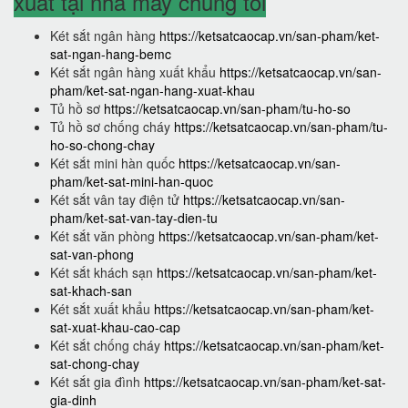
xuất tại nhà máy chúng tôi
Két sắt ngân hàng
https://ketsatcaocap.vn/san-pham/ket-
sat-ngan-hang-bemc
Két sắt ngân hàng xuất khẩu
https://ketsatcaocap.vn/san-
pham/ket-sat-ngan-hang-xuat-khau
Tủ hồ sơ
https://ketsatcaocap.vn/san-pham/tu-ho-so
Tủ hồ sơ chống cháy
https://ketsatcaocap.vn/san-pham/tu-
ho-so-chong-chay
Két sắt mini hàn quốc
https://ketsatcaocap.vn/san-
pham/ket-sat-mini-han-quoc
Két sắt vân tay điện tử
https://ketsatcaocap.vn/san-
pham/ket-sat-van-tay-dien-tu
Két sắt văn phòng
https://ketsatcaocap.vn/san-pham/ket-
sat-van-phong
Két sắt khách sạn
https://ketsatcaocap.vn/san-pham/ket-
sat-khach-san
Két sắt xuất khẩu
https://ketsatcaocap.vn/san-pham/ket-
sat-xuat-khau-cao-cap
Két sắt chống cháy
https://ketsatcaocap.vn/san-pham/ket-
sat-chong-chay
Két sắt gia đình
https://ketsatcaocap.vn/san-pham/ket-sat-
gia-dinh