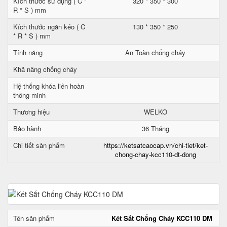
Kích thước sử dụng ( C *
320 * 350 * 300
R * S ) mm
Kích thước ngăn kéo ( C
130 * 350 * 250
* R * S ) mm
Tính năng
An Toàn chống cháy
Khả năng chống cháy
Hệ thống khóa liên hoàn
thông minh
Thương hiệu
WELKO
Bảo hành
36 Tháng
Chi tiết sản phẩm
https://ketsatcaocap.vn/chi-tiet/ket-
chong-chay-kcc110-dt-dong
Tên sản phẩm
Két Sắt Chống Cháy KCC110 DM