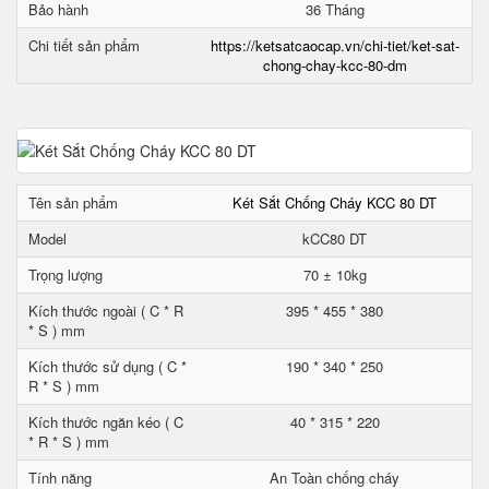
Bảo hành
36 Tháng
Chi tiết sản phẩm
https://ketsatcaocap.vn/chi-tiet/ket-sat-
chong-chay-kcc-80-dm
Tên sản phẩm
Két Sắt Chống Cháy KCC 80 DT
Model
kCC80 DT
Trọng lượng
70 ± 10kg
Kích thước ngoài ( C * R
395 * 455 * 380
* S ) mm
Kích thước sử dụng ( C *
190 * 340 * 250
R * S ) mm
Kích thước ngăn kéo ( C
40 * 315 * 220
* R * S ) mm
Tính năng
An Toàn chống cháy