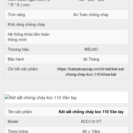
* R * S ) mm
Tính năng
An Toàn chống cháy
Khả năng chống cháy
Hệ thống khóa liên hoàn
thông minh
Thương hiệu
WELKO
Bảo hành
36 Tháng
Chi tiết sản phẩm
https://ketsatcaocap.vn/chi-tiet/ket-sat-
chong-chay-kcc-110-khoa-bat
Tên sản phẩm
Két sắt chống cháy kcc 110 Vân tay
Model
KCC110 VT
Trọng lượng
85 ± 10kg