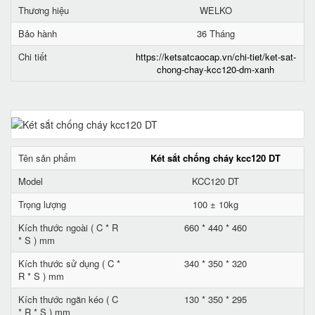
Thương hiệu
WELKO
Bảo hành
36 Tháng
Chi tiết
https://ketsatcaocap.vn/chi-tiet/ket-sat-
chong-chay-kcc120-dm-xanh
Tên sản phẩm
Két sắt chống cháy kcc120 DT
Model
KCC120 DT
Trọng lượng
100 ± 10kg
Kích thước ngoài ( C * R
660 * 440 * 460
* S ) mm
Kích thước sử dụng ( C *
340 * 350 * 320
R * S ) mm
Kích thước ngăn kéo ( C
130 * 350 * 295
* R * S ) mm