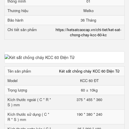
thông minh
01
Thương hiệu
Welko
Bảo hành
36 Tháng
Chi tiết sản phẩm
https://ketsatcaocap.vn/chi-tiet/ket-sat-
chong-chay-kcc-60-kc
Tên sản phẩm
Két sắt chống cháy KCC 60 Điện Tử
Model
KCC 60 ĐT
Trọng lượng
60 ± 10kg
Kích thước ngoài ( C * R *
375 * 455 * 360
S ) mm
Kích thước sử dụng ( C *
190 * 380 * 240
R * S ) mm
Kích thước ngăn kéo ( C *
35 * 290 * 180