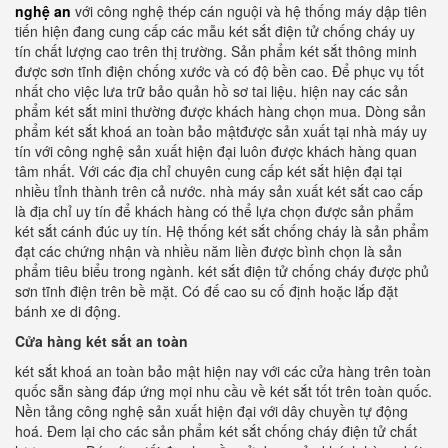
nghệ an
với công nghệ thép cán nguội và hệ thống máy dập tiên
tiến hiện đang cung cấp các mẫu két sắt điện tử chống cháy uy
tín chất lượng cao trên thị trường. Sản phẩm két sắt thông minh
được sơn tĩnh điện chống xước và có độ bền cao. Để phục vụ tốt
nhất cho việc lưa trữ bảo quản hồ sơ tai liệu. hiện nay các sản
phẩm két sắt mini thường được khách hàng chọn mua. Dòng sản
phẩm két sắt khoá an toàn bảo mậtđược sản xuất tại nhà máy uy
tín với công nghệ sản xuất hiện đại luôn được khách hàng quan
tâm nhất. Với các địa chỉ chuyên cung cấp két sắt hiện đại tại
nhiều tỉnh thành trên cả nước. nhà máy sản xuất két sắt cao cấp
là địa chỉ uy tín để khách hàng có thể lựa chọn được sản phẩm
két sắt cánh đúc uy tín. Hệ thống két sắt chống cháy là sản phẩm
đạt các chứng nhận và nhiều năm liền được bình chọn là sản
phẩm tiêu biểu trong ngành. két sắt điện tử chống cháy được phủ
sơn tĩnh điện trên bề mặt. Có đế cao su cố định hoặc lắp đặt
bánh xe di động.
Cửa hàng két sắt an toàn
két sắt khoá an toàn bảo mật hiện nay với các cửa hàng trên toàn
quốc sẵn sàng đáp ứng mọi nhu cầu về két sắt tốt trên toàn quốc.
Nền tảng công nghệ sản xuất hiện đại với dây chuyền tự động
hoá. Đem lại cho các sản phẩm két sắt chống cháy điện tử chất