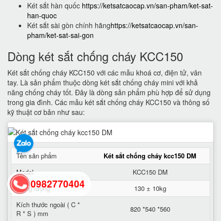
Két sắt hàn quốc
https://ketsatcaocap.vn/san-pham/ket-sat-
han-quoc
Két sắt sài gòn chính hãng
https://ketsatcaocap.vn/san-
pham/ket-sat-sai-gon
Dòng két sắt chống cháy KCC150
Két sắt chống cháy KCC150 với các mẫu khoá cơ, điện tử, vân
tay. Là sản phẩm thuộc dòng két sắt chống cháy mini với khả
năng chống cháy tốt. Đây là dòng sản phẩm phù hợp để sử dụng
trong gia đình. Các mẫu két sắt chống cháy KCC150 và thông số
kỹ thuật cơ bản như sau:
Tên sản phẩm
Két sắt chống cháy kcc150 DM
Model
KCC150 DM
0982770404
Trọng lượng
130 ± 10kg
Kích thước ngoài ( C *
820 *540 *560
R * S ) mm
back