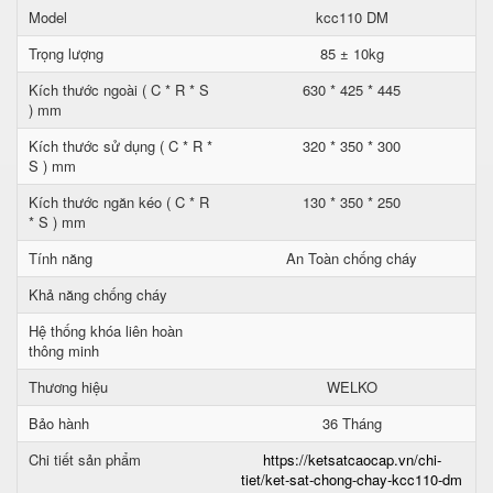
Model
kcc110 DM
Trọng lượng
85 ± 10kg
Kích thước ngoài ( C * R * S
630 * 425 * 445
) mm
Kích thước sử dụng ( C * R *
320 * 350 * 300
S ) mm
Kích thước ngăn kéo ( C * R
130 * 350 * 250
* S ) mm
Tính năng
An Toàn chống cháy
Khả năng chống cháy
Hệ thống khóa liên hoàn
thông minh
Thương hiệu
WELKO
Bảo hành
36 Tháng
Chi tiết sản phẩm
https://ketsatcaocap.vn/chi-
tiet/ket-sat-chong-chay-kcc110-dm