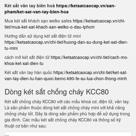
Két sắt vân tay biên hoà
https://ketsatcaocap.vn/san-
pham/ket-sat-van-tay-bien-hoa
Mua két sắt khách sạn welko safes
https://ketsatcaocap.vn/chi-
tiet/mua-ket-sat-khach-san-welko-o-dau-tphcm
Hướng dẫn sử dụng két sắt điện tử mini
https://ketsatcaocap.vn/chi-tiet/huong-dan-su-dung-ket-sat-dien-
tu-mini
cách mở két sắt điện tử
https://ketsatcaocap.vn/chi-tiet/cach-mo-
khoa-ket-sat-dien-tu
Két sắt vân tay hàn quốc
https://ketsatcaocap.vn/chi-tiet/ket-sat-
van-tay-dien-tu-han-quoc-bemc-k90-fe-su-lua-chon-thong-minh
Dòng két sắt chống cháy KCC80
Két sắt chống cháy KCC80 với các mẫu khoá cơ, điện tử, vân tay.
Là sản phẩm thuộc dòng két sắt chống cháy mini với khả năng
chống cháy tốt. Đây là dòng sản phẩm phù hợp để sử dụng trong
gia đình. Các mẫu két sắt chống cháy KCC80 và thông số kỹ
thuật cơ bản như sau: