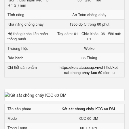
R * S ) mm
Tính năng
An Toàn chống cháy
Khả năng chống cháy
1350 độ C trong 60 phút
Hệ thống khóa liên hoàn
Tay cầm: 01 - Chìa khóa: 06 - Đổi mã:
thông minh
01
Thương hiệu
Welko
Bảo hành
36 Tháng
Chi tiết sản phẩm
https://ketsatcaocap.vn/chi-tiet/ket-
sat-chong-chay-kcc-60-dien-tu
Tên sản phẩm
Két sắt chống cháy KCC 60 ĐM
Model
KCC 60 ĐM
Trọng lượng
60 ± 10kg