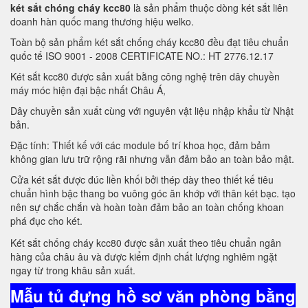
két sắt chóng cháy kcc80
là sản phẩm thuộc dòng két sắt liên
doanh hàn quốc mang thương hiệu welko.
Toàn bộ sản phẩm két sắt chống cháy kcc80 đều đạt tiêu chuẩn
quốc tế ISO 9001 - 2008 CERTIFICATE NO.: HT 2776.12.17
Két sắt kcc80 được sản xuất bằng công nghệ trên dây chuyền
máy móc hiện đại bậc nhất Châu Á,
Dây chuyền sản xuất cùng với nguyên vật liệu nhập khẩu từ Nhật
bản.
Đặc tính: Thiết kế với các module bố trí khoa học, đảm bảm
không gian lưu trữ rộng rãi nhưng vẫn đảm bảo an toàn bảo mật.
Cửa két sắt được đúc liền khối bởi thép dày theo thiết kế tiêu
chuẩn hình bậc thang bo vuông góc ăn khớp với thân két bạc. tạo
nên sự chắc chắn và hoàn toàn đảm bảo an toàn chống khoan
phá đục cho két.
Két sắt chống cháy kcc80 được sản xuất theo tiêu chuẩn ngân
hàng của châu âu và được kiểm định chất lượng nghiêm ngặt
ngay từ trong khâu sản xuất.
Mẫu tủ đựng hồ sơ văn phòng bằng