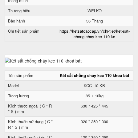
thông minh
Thương hiệu
WELKO
Bảo hành
36 Tháng
Chi tiết sản phẩm
https://ketsatcaocap.vn/chi-tiet/ket-sat-
chong-chay-kcc-110-kc
Tên sản phẩm
Két sắt chống cháy kcc 110 khoá bát
Model
KCC110 KB
Trọng lượng
85 ± 10kg
Kích thước ngoài ( C * R
630 * 425 * 445
* S ) mm
Kích thước sử dụng ( C *
320 * 350 * 300
R * S ) mm
Kích thước ngăn kéo ( C
130 * 350 * 250