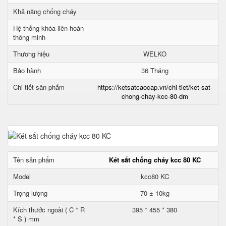
Khả năng chống cháy
Hệ thống khóa liên hoàn
thông minh
Thương hiệu
WELKO
Bảo hành
36 Tháng
Chi tiết sản phẩm
https://ketsatcaocap.vn/chi-tiet/ket-sat-
chong-chay-kcc-80-dm
Tên sản phẩm
Két sắt chống cháy kcc 80 KC
Model
kcc80 KC
Trọng lượng
70 ± 10kg
Kích thước ngoài ( C * R
395 * 455 * 380
* S ) mm