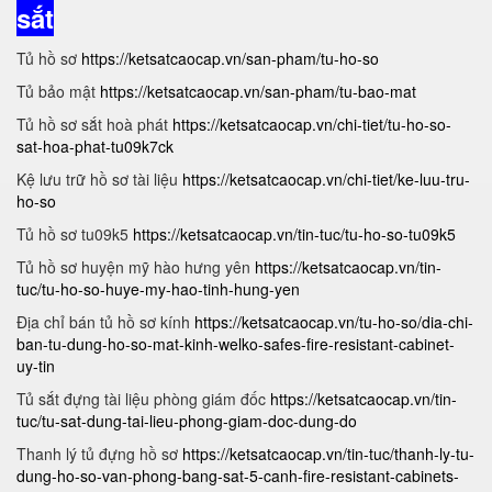
sắt
Tủ hồ sơ
https://ketsatcaocap.vn/san-pham/tu-ho-so
Tủ bảo mật
https://ketsatcaocap.vn/san-pham/tu-bao-mat
Tủ hồ sơ sắt hoà phát
https://ketsatcaocap.vn/chi-tiet/tu-ho-so-
sat-hoa-phat-tu09k7ck
Kệ lưu trữ hồ sơ tài liệu
https://ketsatcaocap.vn/chi-tiet/ke-luu-tru-
ho-so
Tủ hồ sơ tu09k5
https://ketsatcaocap.vn/tin-tuc/tu-ho-so-tu09k5
Tủ hồ sơ huyện mỹ hào hưng yên
https://ketsatcaocap.vn/tin-
tuc/tu-ho-so-huye-my-hao-tinh-hung-yen
Địa chỉ bán tủ hồ sơ kính
https://ketsatcaocap.vn/tu-ho-so/dia-chi-
ban-tu-dung-ho-so-mat-kinh-welko-safes-fire-resistant-cabinet-
uy-tin
Tủ sắt đựng tài liệu phòng giám đốc
https://ketsatcaocap.vn/tin-
tuc/tu-sat-dung-tai-lieu-phong-giam-doc-dung-do
Thanh lý tủ đựng hồ sơ
https://ketsatcaocap.vn/tin-tuc/thanh-ly-tu-
dung-ho-so-van-phong-bang-sat-5-canh-fire-resistant-cabinets-