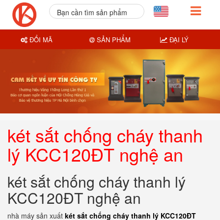
Bạn cần tìm sản phẩm
nào?
ĐỔI MÃ
SẢN PHẨM
ĐẠI LÝ
két sắt chống cháy thanh
lý KCC120ĐT nghệ an
két sắt chống cháy thanh lý
KCC120ĐT nghệ an
nhà máy sản xuất
két sắt chống cháy thanh lý KCC120ĐT