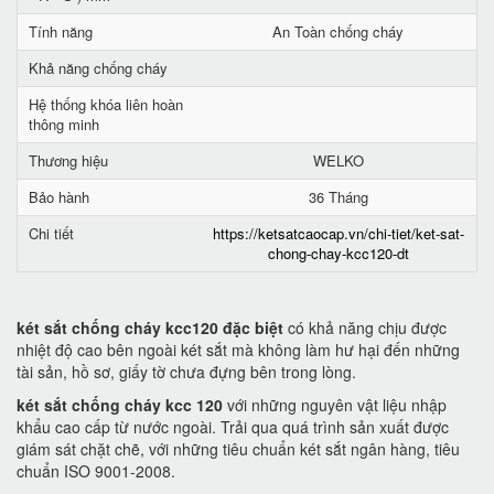
Tính năng
An Toàn chống cháy
Khả năng chống cháy
Hệ thống khóa liên hoàn
thông minh
Thương hiệu
WELKO
Bảo hành
36 Tháng
Chi tiết
https://ketsatcaocap.vn/chi-tiet/ket-sat-
chong-chay-kcc120-dt
két sắt chống cháy kcc120 đặc biệt
có khả năng chịu được
nhiệt độ cao bên ngoài két sắt mà không làm hư hại đến những
tài sản, hồ sơ, giấy tờ chưa đựng bên trong lòng.
két sắt chống cháy kcc 120
với những nguyên vật liệu nhập
khẩu cao cấp từ nước ngoài. Trải qua quá trình sản xuất được
giám sát chặt chẽ, với những tiêu chuẩn két sắt ngân hàng, tiêu
chuẩn ISO 9001-2008.