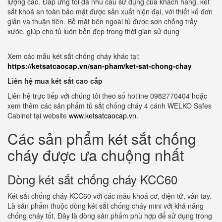
lượng cao. Đáp ứng tối đa nhu cầu sử dụng của khách hàng. két
sắt khoá an toàn bảo mật được sản xuất hiện đại, với thiết kế đơn
giản và thuận tiên. Bề mặt bên ngoài tủ được sơn chống trầy
xước. giúp cho tủ luôn bền đẹp trong thời gian sử dụng
Xem các mẫu két sắt chống cháy khác tại:
https://ketsatcaocap.vn/san-pham/ket-sat-chong-chay
Liên hệ mua két sắt cao cấp
Liên hệ trực tiếp với chúng tôi theo số hotline 0982770404 hoặc
xem thêm các sản phẩm tủ sắt chống cháy 4 cánh WELKO Safes
Cabinet tại website
www.ketsatcaocap.vn
.
Các sản phẩm két sắt chống
cháy được ưa chuộng nhất
Dòng két sắt chống cháy KCC60
Két sắt chống cháy KCC60 với các mẫu khoá cơ, điện tử, vân tay.
Là sản phẩm thuộc dòng két sắt chống cháy mini với khả năng
chống cháy tốt. Đây là dòng sản phẩm phù hợp để sử dụng trong