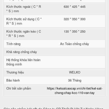
Kích thước ngoài ( C * R
630 * 425 * 445
* S ) mm
Kích thước sử dụng ( C *
320 * 350 * 300
R * S ) mm
Kích thước ngăn kéo ( C
130 * 350 * 250
* R * S ) mm
Tính năng
An Toàn chống cháy
Khả năng chống cháy
Hệ thống khóa liên hoàn
thông minh
Thương hiệu
WELKO
Bảo hành
36 Tháng
Chi tiết sản phẩm
https://ketsatcaocap.vn/chi-tiet/ket-sat-
chong-chay-kcc-110-van-tay