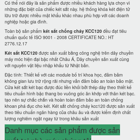
Có thể nói đây là sản phẩm được nhiều khách hàng lựa chọn vì
những đặc biệt của chiếc két sắt này. hệ thống khóa két điện tử
lữu trữ được nhiều mật khẩu khác nhau phù hợp với các doanh
nghiệp hoặc gia đình.
Toàn bộ sản phẩm
két sắt chống cháy KCC120
đều đạt tiêu
chuẩn quốc tế ISO 9001 - 2008 CERTIFICATE NO.: HT
2776.12.17
Két sắt KCC120
được sản xuất bằng công nghệ trên dây chuyền
máy móc hiện đại bậc nhất Châu Á, Dây chuyền sản xuất cùng
với nguyên vật liệu nhập khẩu từ Nhật bản.
Đặc tính: Thiết kế với các module bố trí khoa học, đảm bảm
không gian lưu trữ rộng rãi nhưng vẫn đảm bảo an toàn bảo mật.
Cửa két sắt két bạc được đúc liền khối bởi thép dày theo thiết kế
tiêu chuẩn hình bậc thang bo vuông góc ăn khớp với thân két bạc.
tạo nên sự chắc chắn và hoàn toàn đảm bảo an toàn chống
khoan phá đục cho két. Két sắt chống cháy kcc120 được sản xuất
theo tiêu chuẩn ngân hàng của châu âu và được kiểm định chất
lượng nghiêm ngặt ngay từ trong khâu sản xuất
Danh mục các sản phẩm được sản