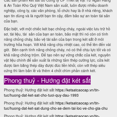
Các sản phẩm két sắt do Công ty CP Thiết Bị Vật Tư Ngân Hàng
& An Toàn Kho Quỹ Việt Nam sản xuất, luôn được nhiều doanh
nghiệp, công ty, các văn phòng, tổ chức hay là ở nhà riêng, khách
sạn tin dùng và là người bạn tin cậy, đảm bảo sự an toàn tài sản
của bạn.
Đặc biệt, với một chiếc két bạc chống cháy, ngoài việc lưu trữ hồ
sơ, tài liệu, tài sản của bạn an toàn, bảo mật thì nó còn có tính
năng chống cháy, bảo vệ tài sản của bạn trong két sắt ở môi
trường hỏa hoạn. Với khả năng chịu nhiệt cao, có thể lên đến vài
giờ. Bên cạnh tính năng chống cháy, nó có thể chịu lực tốt và có
khả năng chống trộm. Để tạo nên sự vững chắc của két, nguyên
vật liệu chính để sản xuất là những tấm thép cường lực, cửa két
được làm bằng thép dày được đúc liền khối, còn với thép siêu
cứng thì làm bản lề và thêm 4 chốt chìm phần cánh két.
Phong thuỷ - Hướng đặt két sắt
Phong thuỷ: Hướng đặt két sắt
https://ketsatcaocap.vn/tin-
tuc/huong-dat-ket-sat-cho-tuoi-quy-dau-1993
Phong thuỷ: Hướng đặt két sắt
https://ketsatcaocap.vn/tin-
tuc/huong-dat-ket-sat-dung-cho-se-dem-tai-loc-ve-cho-gia-chu
Phong thuỷ: Hướng đặt két sắt
https://ketsatcaocap.vn/tin-