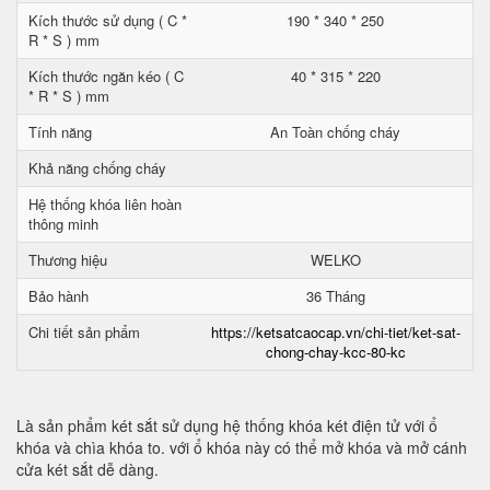
Kích thước sử dụng ( C *
190 * 340 * 250
R * S ) mm
Kích thước ngăn kéo ( C
40 * 315 * 220
* R * S ) mm
Tính năng
An Toàn chống cháy
Khả năng chống cháy
Hệ thống khóa liên hoàn
thông minh
Thương hiệu
WELKO
Bảo hành
36 Tháng
Chi tiết sản phẩm
https://ketsatcaocap.vn/chi-tiet/ket-sat-
chong-chay-kcc-80-kc
Là sản phẩm két sắt sử dụng hệ thống khóa két điện tử với ổ
khóa và chìa khóa to. với ổ khóa này có thể mở khóa và mở cánh
cửa két sắt dễ dàng.