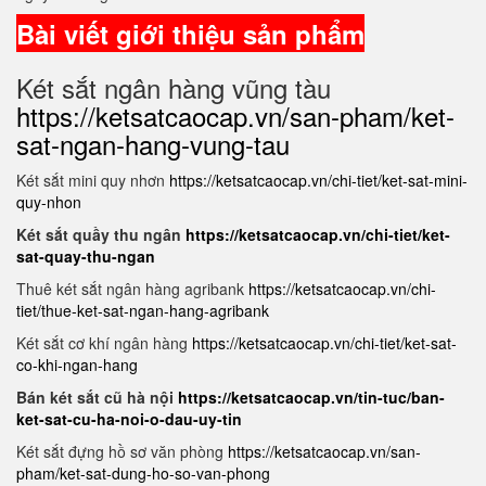
Bài viết giới thiệu sản phẩm
Két sắt ngân hàng vũng tàu
https://ketsatcaocap.vn/san-pham/ket-
sat-ngan-hang-vung-tau
Két sắt mini quy nhơn
https://ketsatcaocap.vn/chi-tiet/ket-sat-mini-
quy-nhon
Két sắt quầy thu ngân
https://ketsatcaocap.vn/chi-tiet/ket-
sat-quay-thu-ngan
Thuê két sắt ngân hàng agribank
https://ketsatcaocap.vn/chi-
tiet/thue-ket-sat-ngan-hang-agribank
Két sắt cơ khí ngân hàng
https://ketsatcaocap.vn/chi-tiet/ket-sat-
co-khi-ngan-hang
Bán két sắt cũ hà nội
https://ketsatcaocap.vn/tin-tuc/ban-
ket-sat-cu-ha-noi-o-dau-uy-tin
Két sắt đựng hồ sơ văn phòng
https://ketsatcaocap.vn/san-
pham/ket-sat-dung-ho-so-van-phong