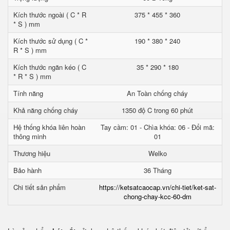
Kích thước ngoài ( C * R
375 * 455 * 360
* S ) mm
Kích thước sử dụng ( C *
190 * 380 * 240
R * S ) mm
Kích thước ngăn kéo ( C
35 * 290 * 180
* R * S ) mm
Tính năng
An Toàn chống cháy
Khả năng chống cháy
1350 độ C trong 60 phút
Hệ thống khóa liên hoàn
Tay cầm: 01 - Chìa khóa: 06 - Đổi mã:
thông minh
01
Thương hiệu
Welko
Bảo hành
36 Tháng
Chi tiết sản phẩm
https://ketsatcaocap.vn/chi-tiet/ket-sat-
chong-chay-kcc-60-dm