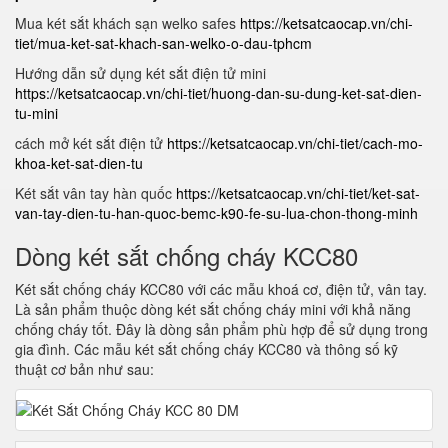
Mua két sắt khách sạn welko safes
https://ketsatcaocap.vn/chi-
tiet/mua-ket-sat-khach-san-welko-o-dau-tphcm
Hướng dẫn sử dụng két sắt điện tử mini
https://ketsatcaocap.vn/chi-tiet/huong-dan-su-dung-ket-sat-dien-
tu-mini
cách mở két sắt điện tử
https://ketsatcaocap.vn/chi-tiet/cach-mo-
khoa-ket-sat-dien-tu
Két sắt vân tay hàn quốc
https://ketsatcaocap.vn/chi-tiet/ket-sat-
van-tay-dien-tu-han-quoc-bemc-k90-fe-su-lua-chon-thong-minh
Dòng két sắt chống cháy KCC80
Két sắt chống cháy KCC80 với các mẫu khoá cơ, điện tử, vân tay.
Là sản phẩm thuộc dòng két sắt chống cháy mini với khả năng
chống cháy tốt. Đây là dòng sản phẩm phù hợp để sử dụng trong
gia đình. Các mẫu két sắt chống cháy KCC80 và thông số kỹ
thuật cơ bản như sau: