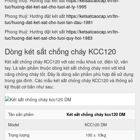
Phong thuỷ: Hướng đặt két sắt
https://ketsatcaocap.vn/tin-
tuc/huong-dat-ket-sat-cho-tuoi-at-ty-1995
Phong thuỷ: Hướng đặt két sắt
https://ketsatcaocap.vn/tin-
tuc/huong-dat-ket-sat-cho-tuoi-tan-dau-1981
Phong thuỷ: Hướng đặt két sắt
https://ketsatcaocap.vn/tin-
tuc/huong-dat-ket-sat-cho-tuoi-quy-hoi-1983
Dòng két sắt chống cháy KCC120
Két sắt chống cháy KCC120 với các mẫu khoá cơ, điện tử, vân
tay. Là sản phẩm thuộc dòng két sắt chống cháy mini với khả
năng chống cháy tốt. Đây là dòng sản phẩm phù hợp để sử dụng
trong gia đình. Các mẫu két sắt chống cháy KCC120 và thông số
kỹ thuật cơ bản như sau:
Tên sản phẩm
Két sắt chống cháy kcc120 DM
Model
KCC120 DM
Trọng lượng
100 ± 10kg