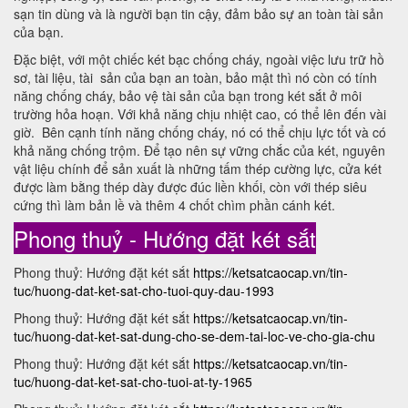
sạn tin dùng và là người bạn tin cậy, đảm bảo sự an toàn tài sản
của bạn.
Đặc biệt, với một chiếc két bạc chống cháy, ngoài việc lưu trữ hồ
sơ, tài liệu, tài sản của bạn an toàn, bảo mật thì nó còn có tính
năng chống cháy, bảo vệ tài sản của bạn trong két sắt ở môi
trường hỏa hoạn. Với khả năng chịu nhiệt cao, có thể lên đến vài
giờ. Bên cạnh tính năng chống cháy, nó có thể chịu lực tốt và có
khả năng chống trộm. Để tạo nên sự vững chắc của két, nguyên
vật liệu chính để sản xuất là những tấm thép cường lực, cửa két
được làm bằng thép dày được đúc liền khối, còn với thép siêu
cứng thì làm bản lề và thêm 4 chốt chìm phần cánh két.
Phong thuỷ - Hướng đặt két sắt
Phong thuỷ: Hướng đặt két sắt
https://ketsatcaocap.vn/tin-
tuc/huong-dat-ket-sat-cho-tuoi-quy-dau-1993
Phong thuỷ: Hướng đặt két sắt
https://ketsatcaocap.vn/tin-
tuc/huong-dat-ket-sat-dung-cho-se-dem-tai-loc-ve-cho-gia-chu
Phong thuỷ: Hướng đặt két sắt
https://ketsatcaocap.vn/tin-
tuc/huong-dat-ket-sat-cho-tuoi-at-ty-1965