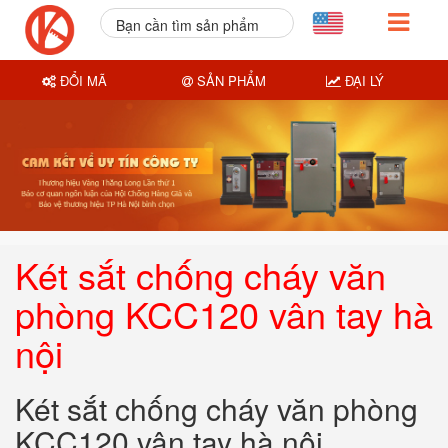
Bạn cần tìm sản phẩm
nào?
ĐỔI MÃ
SẢN PHẨM
ĐẠI LÝ
Két sắt chống cháy văn
phòng KCC120 vân tay hà
nội
Két sắt chống cháy văn phòng
KCC120 vân tay hà nội