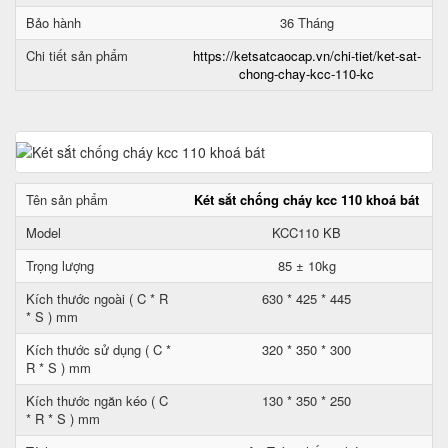
Bảo hành
36 Tháng
Chi tiết sản phẩm
https://ketsatcaocap.vn/chi-tiet/ket-sat-
chong-chay-kcc-110-kc
Tên sản phẩm
Két sắt chống cháy kcc 110 khoá bát
Model
KCC110 KB
Trọng lượng
85 ± 10kg
Kích thước ngoài ( C * R
630 * 425 * 445
* S ) mm
Kích thước sử dụng ( C *
320 * 350 * 300
R * S ) mm
Kích thước ngăn kéo ( C
130 * 350 * 250
* R * S ) mm