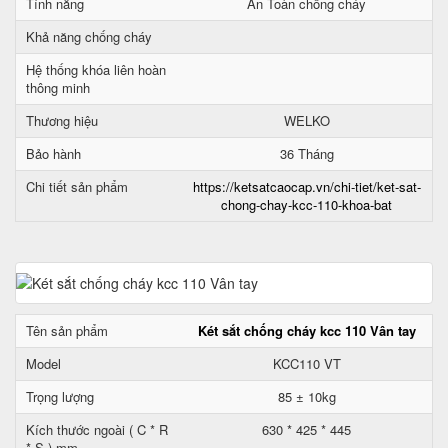
Tính năng
An Toàn chống cháy
Khả năng chống cháy
Hệ thống khóa liên hoàn
thông minh
Thương hiệu
WELKO
Bảo hành
36 Tháng
Chi tiết sản phẩm
https://ketsatcaocap.vn/chi-tiet/ket-sat-
chong-chay-kcc-110-khoa-bat
Tên sản phẩm
Két sắt chống cháy kcc 110 Vân tay
Model
KCC110 VT
Trọng lượng
85 ± 10kg
Kích thước ngoài ( C * R
630 * 425 * 445
* S ) mm