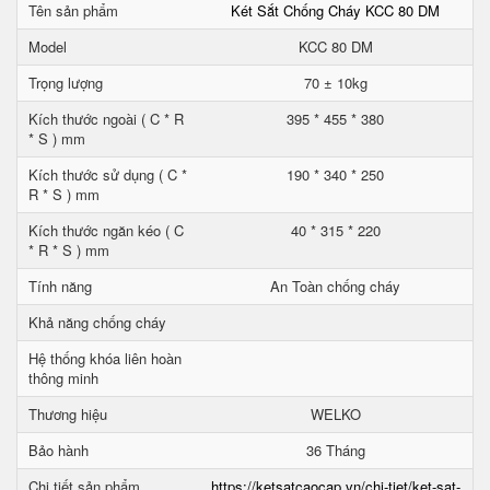
Tên sản phẩm
Két Sắt Chống Cháy KCC 80 DM
Model
KCC 80 DM
Trọng lượng
70 ± 10kg
Kích thước ngoài ( C * R
395 * 455 * 380
* S ) mm
Kích thước sử dụng ( C *
190 * 340 * 250
R * S ) mm
Kích thước ngăn kéo ( C
40 * 315 * 220
* R * S ) mm
Tính năng
An Toàn chống cháy
Khả năng chống cháy
Hệ thống khóa liên hoàn
thông minh
Thương hiệu
WELKO
Bảo hành
36 Tháng
Chi tiết sản phẩm
https://ketsatcaocap.vn/chi-tiet/ket-sat-