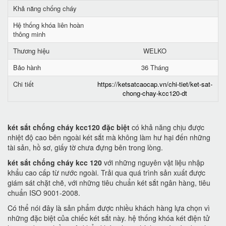
Khả năng chống cháy
Hệ thống khóa liên hoàn
thông minh
Thương hiệu
WELKO
Bảo hành
36 Tháng
Chi tiết
https://ketsatcaocap.vn/chi-tiet/ket-sat-
chong-chay-kcc120-dt
két sắt chống cháy kcc120 đặc biệt
có khả năng chịu được
nhiệt độ cao bên ngoài két sắt mà không làm hư hại đến những
tài sản, hồ sơ, giấy tờ chưa đựng bên trong lòng.
két sắt chống cháy kcc 120
với những nguyên vật liệu nhập
khẩu cao cấp từ nước ngoài. Trải qua quá trình sản xuất được
giám sát chặt chẽ, với những tiêu chuẩn két sắt ngân hàng, tiêu
chuẩn ISO 9001-2008.
Có thể nói đây là sản phẩm được nhiều khách hàng lựa chọn vì
những đặc biệt của chiếc két sắt này. hệ thống khóa két điện tử