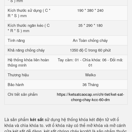
* S ) mm
Kích thước sử dụng ( C *
190 * 380 * 240
R * S ) mm
Kích thước ngăn kéo ( C
35 * 290 * 180
* R * S ) mm
Tính năng
An Toàn chống cháy
Khả năng chống cháy
1350 độ C trong 60 phút
Hệ thống khóa liên hoàn
Tay cầm: 01 - Chìa khóa: 06 - Đổi mã:
thông minh
01
Thương hiệu
Welko
Bảo hành
36 Tháng
Chi tiết sản phẩm
https://ketsatcaocap.vn/chi-tiet/ket-sat-
chong-chay-kcc-60-dm
Là sản phẩm
két sắt
sử dụng hệ thống khóa két điện tử với ổ
khóa và chìa khóa to. với ổ khóa này có thể mở khóa và mở cánh
cửa két sắt dễ dàng. két sắt chóng cháy kcc60 là sản phẩm thuộc