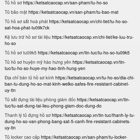
Tủ hồ sơ
https://ketsatcaocap.vn/san-pham/tu-ho-so
Tủ bảo mật
https://ketsatcaocap.vn/san-pham/tu-bao-mat
Tủ hồ sơ sắt hoà phát
https://ketsatcaocap.vn/chi-tiet/tu-ho-so-
sat-hoa-phat-tu09k7ck
Kệ lưu trữ hồ sơ tài liệu
https://ketsatcaocap.vn/chi-tiet/ke-luu-tru-
ho-so
Tủ hồ sơ tu09k5
https://ketsatcaocap.vn/tin-tuc/tu-ho-so-tu09k5
Tủ hồ sơ huyện mỹ hào hưng yên
https://ketsatcaocap.vn/tin-
tuc/tu-ho-so-huye-my-hao-tinh-hung-yen
Địa chỉ bán tủ hồ sơ kính
https://ketsatcaocap.vn/tu-ho-so/dia-chi-
ban-tu-dung-ho-so-mat-kinh-welko-safes-fire-resistant-cabinet-
uy-tin
Tủ sắt đựng tài liệu phòng giám đốc
https://ketsatcaocap.vn/tin-
tuc/tu-sat-dung-tai-lieu-phong-giam-doc-dung-do
Thanh lý tủ đựng hồ sơ
https://ketsatcaocap.vn/tin-tuc/thanh-ly-tu-
dung-ho-so-van-phong-bang-sat-5-canh-fire-resistant-cabinets-
uy-tin
Tủ locker cao cấp
https://ketsatcaocap.vn/san-pham/tu-locker-