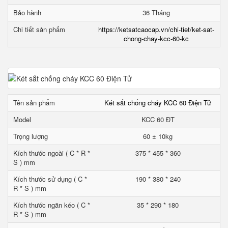
Bảo hành
36 Tháng
Chi tiết sản phẩm
https://ketsatcaocap.vn/chi-tiet/ket-sat-
chong-chay-kcc-60-kc
Tên sản phẩm
Két sắt chống cháy KCC 60 Điện Tử
Model
KCC 60 ĐT
Trọng lượng
60 ± 10kg
Kích thước ngoài ( C * R *
375 * 455 * 360
S ) mm
Kích thước sử dụng ( C *
190 * 380 * 240
R * S ) mm
Kích thước ngăn kéo ( C *
35 * 290 * 180
R * S ) mm