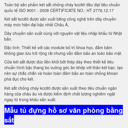
Toàn bộ sản phẩm két sắt chống cháy kcc80 đều đạt tiêu chuẩn
quốc tế ISO 9001 - 2008 CERTIFICATE NO.: HT 2776.12.17
Két sắt kcc80 được sản xuất bằng công nghệ trên dây chuyền
máy móc hiện đại bậc nhất Châu Á,
Dây chuyền sản xuất cùng với nguyên vật liệu nhập khẩu từ Nhật
bản.
Đặc tính: Thiết kế với các module bố trí khoa học, đảm bảm
không gian lưu trữ rộng rãi nhưng vẫn đảm bảo an toàn bảo mật.
Cửa két sắt được đúc liền khối bởi thép dày theo thiết kế tiêu
chuẩn hình bậc thang bo vuông góc ăn khớp với thân két bạc. tạo
nên sự chắc chắn và hoàn toàn đảm bảo an toàn chống khoan
phá đục cho két.
Két sắt chống cháy kcc80 được sản xuất theo tiêu chuẩn ngân
hàng của châu âu và được kiểm định chất lượng nghiêm ngặt
ngay từ trong khâu sản xuất.
Mẫu tủ đựng hồ sơ văn phòng bằng
sắt