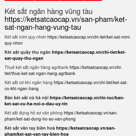
Két sắt ngân hàng vũng tàu
https://ketsatcaocap.vn/san-pham/ket-
sat-ngan-hang-vung-tau
Két sắt mini quy nhơn
https://ketsatcaocap.vn/chi-tiet/ket-sat-mini-
quy-nhon
Két sắt quầy thu ngân
https://ketsatcaocap.vn/chi-tiet/ket-
sat-quay-thu-ngan
Thuê két sắt ngân hàng agribank
https://ketsatcaocap.vn/chi-
tiet/thue-ket-sat-ngan-hang-agribank
Két sắt cơ khí ngân hàng
https://ketsatcaocap.vn/chi-tiet/ket-sat-
co-khi-ngan-hang
Bán két sắt cũ hà nội
https://ketsatcaocap.vn/tin-tuc/ban-
ket-sat-cu-ha-noi-o-dau-uy-tin
Két sắt đựng hồ sơ văn phòng
https://ketsatcaocap.vn/san-
pham/ket-sat-dung-ho-so-van-phong
Két sắt vân tay biên hoà
https://ketsatcaocap.vn/san-
pham/ket-sat-van-tay-bien-hoa