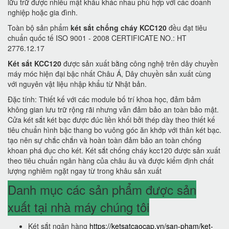
lữu trữ được nhiều mật khẩu khác nhau phù hợp với các doanh
nghiệp hoặc gia đình.
Toàn bộ sản phẩm
két sắt chống cháy KCC120
đều đạt tiêu
chuẩn quốc tế ISO 9001 - 2008 CERTIFICATE NO.: HT
2776.12.17
Két sắt KCC120
được sản xuất bằng công nghệ trên dây chuyền
máy móc hiện đại bậc nhất Châu Á, Dây chuyền sản xuất cùng
với nguyên vật liệu nhập khẩu từ Nhật bản.
Đặc tính: Thiết kế với các module bố trí khoa học, đảm bảm
không gian lưu trữ rộng rãi nhưng vẫn đảm bảo an toàn bảo mật.
Cửa két sắt két bạc được đúc liền khối bởi thép dày theo thiết kế
tiêu chuẩn hình bậc thang bo vuông góc ăn khớp với thân két bạc.
tạo nên sự chắc chắn và hoàn toàn đảm bảo an toàn chống
khoan phá đục cho két. Két sắt chống cháy kcc120 được sản xuất
theo tiêu chuẩn ngân hàng của châu âu và được kiểm định chất
lượng nghiêm ngặt ngay từ trong khâu sản xuất
Danh mục các sản phẩm được sản
xuất tại nhà máy chúng tôi
Két sắt ngân hàng
https://ketsatcaocap.vn/san-pham/ket-