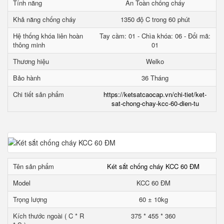
Tính năng
An Toàn chống cháy
Khả năng chống cháy
1350 độ C trong 60 phút
Hệ thống khóa liên hoàn
Tay cầm: 01 - Chìa khóa: 06 - Đổi mã:
thông minh
01
Thương hiệu
Welko
Bảo hành
36 Tháng
Chi tiết sản phẩm
https://ketsatcaocap.vn/chi-tiet/ket-
sat-chong-chay-kcc-60-dien-tu
Tên sản phẩm
Két sắt chống cháy KCC 60 ĐM
Model
KCC 60 ĐM
Trọng lượng
60 ± 10kg
Kích thước ngoài ( C * R
375 * 455 * 360