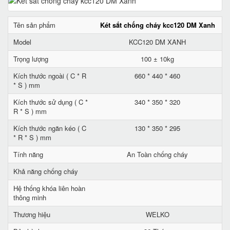
Tên sản phẩm
Két sắt chống cháy kcc120 DM Xanh
Model
KCC120 DM XANH
Trọng lượng
100 ± 10kg
Kích thước ngoài ( C * R
660 * 440 * 460
* S ) mm
Kích thước sử dụng ( C *
340 * 350 * 320
R * S ) mm
Kích thước ngăn kéo ( C
130 * 350 * 295
* R * S ) mm
Tính năng
An Toàn chống cháy
Khả năng chống cháy
Hệ thống khóa liên hoàn
thông minh
Thương hiệu
WELKO