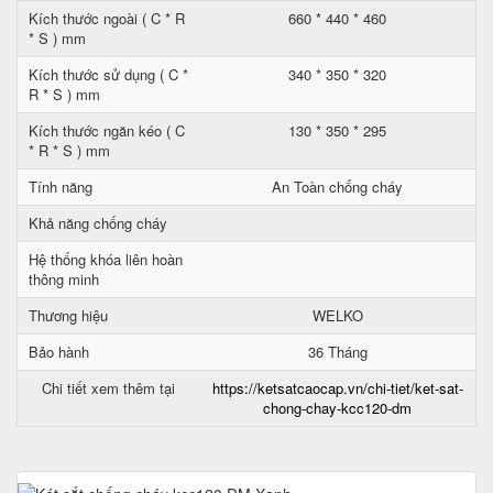
Kích thước ngoài ( C * R
660 * 440 * 460
* S ) mm
Kích thước sử dụng ( C *
340 * 350 * 320
R * S ) mm
Kích thước ngăn kéo ( C
130 * 350 * 295
* R * S ) mm
Tính năng
An Toàn chống cháy
Khả năng chống cháy
Hệ thống khóa liên hoàn
thông minh
Thương hiệu
WELKO
Bảo hành
36 Tháng
Chi tiết xem thêm tại
https://ketsatcaocap.vn/chi-tiet/ket-sat-
chong-chay-kcc120-dm