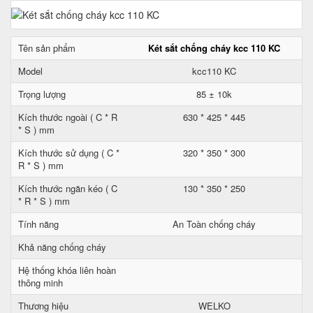
Tên sản phẩm
Két sắt chống cháy kcc 110 KC
Model
kcc110 KC
Trọng lượng
85 ± 10k
Kích thước ngoài ( C * R
630 * 425 * 445
* S ) mm
Kích thước sử dụng ( C *
320 * 350 * 300
R * S ) mm
Kích thước ngăn kéo ( C
130 * 350 * 250
* R * S ) mm
Tính năng
An Toàn chống cháy
Khả năng chống cháy
Hệ thống khóa liên hoàn
thông minh
Thương hiệu
WELKO