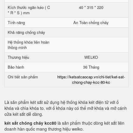
Kích thước ngăn kéo ( C
40 * 315 * 220
* R * S ) mm
Tính năng
An Toàn chống cháy
Khả năng chống cháy
Hệ thống khóa liên hoàn
thông minh
Thương hiệu
WELKO
Bảo hành
36 Tháng
Chi tiết sản phẩm
https://ketsatcaocap.vn/chi-tiet/ket-sat-
chong-chay-kcc-80-kc
Là sản phẩm két sắt sử dụng hệ thống khóa két điện tử với ổ
khóa và chìa khóa to. với ổ khóa này có thể mở khóa và mở cánh
cửa két sắt dễ dàng.
két sắt chóng cháy kcc80
là sản phẩm thuộc dòng két sắt liên
doanh hàn quốc mang thương hiệu welko.