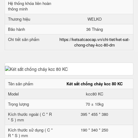
Hệ thống khóa liên hoàn
thông minh
Thương hiệu
WELKO
Bảo hành
36 Tháng
Chi tiết sản phẩm
https://ketsatcaocap.vn/chi-tiet/ket-sat-
chong-chay-kcc-80-dm
Tên sản phẩm
Két sắt chống cháy kcc 80 KC
Model
kcc80 KC
Trọng lượng
70 ± 10kg
Kích thước ngoài ( C * R
395 * 455 * 380
* S ) mm
Kích thước sử dụng ( C *
190 * 340 * 250
R * S ) mm