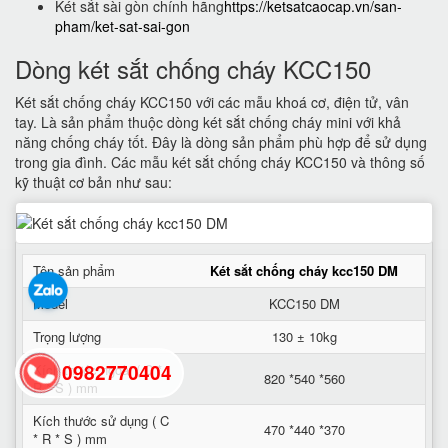
Két sắt sài gòn chính hãng
https://ketsatcaocap.vn/san-
pham/ket-sat-sai-gon
Dòng két sắt chống cháy KCC150
Két sắt chống cháy KCC150 với các mẫu khoá cơ, điện tử, vân
tay. Là sản phẩm thuộc dòng két sắt chống cháy mini với khả
năng chống cháy tốt. Đây là dòng sản phẩm phù hợp để sử dụng
trong gia đình. Các mẫu két sắt chống cháy KCC150 và thông số
kỹ thuật cơ bản như sau:
Tên sản phẩm
Két sắt chống cháy kcc150 DM
Model
KCC150 DM
Trọng lượng
130 ± 10kg
0982770404
Kích thước ngoài ( C *
820 *540 *560
R * S ) mm
Kích thước sử dụng ( C
470 *440 *370
back
* R * S ) mm