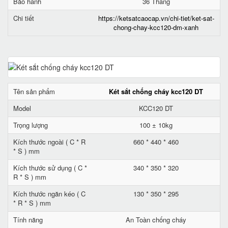
Bảo hành
36 Tháng
Chi tiết
https://ketsatcaocap.vn/chi-tiet/ket-sat-
chong-chay-kcc120-dm-xanh
Tên sản phẩm
Két sắt chống cháy kcc120 DT
Model
KCC120 DT
Trọng lượng
100 ± 10kg
Kích thước ngoài ( C * R
660 * 440 * 460
* S ) mm
Kích thước sử dụng ( C *
340 * 350 * 320
R * S ) mm
Kích thước ngăn kéo ( C
130 * 350 * 295
* R * S ) mm
Tính năng
An Toàn chống cháy