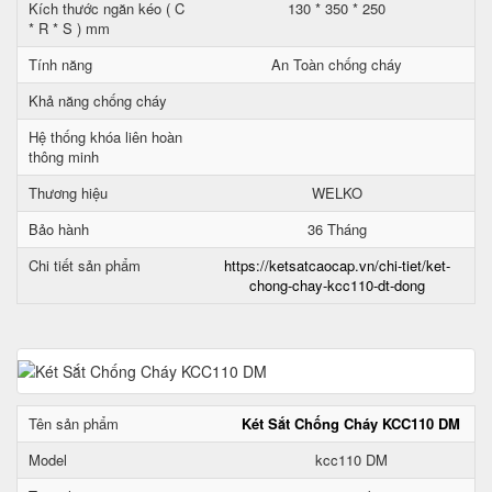
Kích thước ngăn kéo ( C
130 * 350 * 250
* R * S ) mm
Tính năng
An Toàn chống cháy
Khả năng chống cháy
Hệ thống khóa liên hoàn
thông minh
Thương hiệu
WELKO
Bảo hành
36 Tháng
Chi tiết sản phẩm
https://ketsatcaocap.vn/chi-tiet/ket-
chong-chay-kcc110-dt-dong
Tên sản phẩm
Két Sắt Chống Cháy KCC110 DM
Model
kcc110 DM