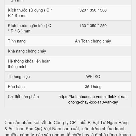
Kích thước sử dụng ( C *
320 * 350 * 300
R * S ) mm
Kích thước ngăn kéo ( C
130 * 350 * 250
* R * S ) mm
Tính năng
An Toàn chống cháy
Khả năng chống cháy
Hệ thống khóa liên hoàn
thông minh
Thương hiệu
WELKO
Bảo hành
36 Tháng
Chi tiết sản phẩm
https://ketsatcaocap.vn/chi-tiet/ket-sat-
chong-chay-kcc-110-van-tay
Các sản phẩm két sắt do Công ty CP Thiết Bị Vật Tư Ngân Hàng
& An Toàn Kho Quỹ Việt Nam sản xuất, luôn được nhiều doanh
nghiệp, công ty, các văn phòng, tổ chức hay là ở nhà riêng, khách