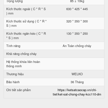
Trọng lượng
85 ± 10kg
Kích thước ngoài ( C * R * S
630 * 425 * 445
) mm
Kích thước sử dụng ( C * R *
320 * 350 * 300
S ) mm
Kích thước ngăn kéo ( C * R
130 * 350 * 250
* S ) mm
Tính năng
An Toàn chống cháy
Khả năng chống cháy
Hệ thống khóa liên hoàn
thông minh
Thương hiệu
WELKO
Bảo hành
36 Tháng
Chi tiết sản phẩm
https://ketsatcaocap.vn/chi-
tiet/ket-sat-chong-chay-kcc110-dm