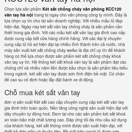
Chọn lựa sản phẩm
Két sắt chống cháy văn phòng KCC120
vân tay hà nội
trang bị ngay cho văn phòng công ty mình. Đây là
lựa chọn uy tín cho tài sản doanh nghiệp. Với nhiều mẫu tủ đẹp
hiện đại. Ngày nay két sắt vân tay chống cháy là sản phẩm cần
thiết trong gia đình. Với các mẫu két sắt vân tay gia đình cao cấp
được cung cấp bởi cửa hàng chính hãng. Với các đại lý chuyên
cung cấp tủ hồ sơ hiện đại tại nhiều tỉnh thành trên cả nước. nhà
máy sản xuất két sắt chống cháy welko là địa chỉ uy tín để khách
hàng có thể lựa chọn được sản phẩm két sắt chống cháy khoá
vân tay uy tín. Hệ thống két sắt khoá vân tay là sản phẩm đạt các
chứng chỉ và nhiều năm liền được bầu chọn là sản phẩm tiêu biểu
trong ngành. két sắt vân tay được sơn tĩnh điện bề mặt. Có chân
đế cao su cố định hoặc lắp đặt bánh xe di động.
Chỗ mua két sắt vân tay
đơn vị sản xuất Két sắt cao cấp chuyên cung cấp két sắt vân tay
gia đình trên toàn quốc. Nền tảng công nghệ sản xuất hiện đại với
dây chuyền tự động hoá. Đem lại cho các sản phẩm két sắt khoá
an toàn bảo mật chất lượng cao. Đáp ứng tối đa nhu cầu sử dụng
của khách hàng. két sắt thông minh được sản xuất hiện đại, với
thiết kế đơn giản và thuận tiên. Bề mặt bên ngoài tủ được sơn