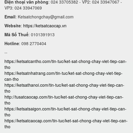
Điện thoại văn phòng
: 024 33705382 - VP2: 024 33947067 -
VP3: 024 33947069
Email
:
Ketsatchongchay@gmail.com
Website
:
https://ketsatcaocap.vn
Mã Số Thuế
: 0101391913
Hotline
: 098 2770404
--
https://ketsatcantho.com/tin-tuc/ket-sat-chong-chay-viet-tiep-can-
tho
https://ketsatnhatrang.com/tin-tuc/ket-sat-chong-chay-viet-tiep-
can-tho
https://ketsathanoi.com/tin-tuc/ket-sat-chong-chay-viet-tiep-can-
tho
http://tusatcaocap.com/tin-tuc/ket-sat-chong-chay-viet-tiep-can-
tho
https://ketsatsaigon.com/tin-tuc/ket-sat-chong-chay-viet-tiep-can-
tho
https://ketsatcaocap.com/tin-tuc/ket-sat-chong-chay-viet-tiep-can-
tho