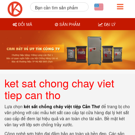
Bạn cần tìm sản phẩm
nào?
ĐỔI MÃ
SẢN PHẨM
ĐẠI LÝ
ket sat chong chay viet
tiep can tho
Lựa chọn
két sắt chống cháy việt tiệp Cần Thơ
để trang bị cho
văn phòng với các mẫu két sắt cao cấp tại cửa hàng đại lý két sắt
cao cấp để đem lại hiệu quả và an toàn cho tài sản. Bề mặt két
vân tay với lớp sơn chống trầy xước.
Công nghệ sơn hiện đại đảm bảo an toàn và bền đẹp. Các sản