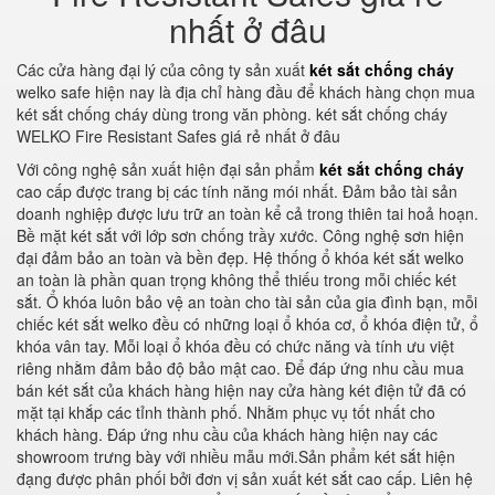
nhất ở đâu
Các cửa hàng đại lý của công ty sản xuất
két sắt chống cháy
welko safe hiện nay là địa chỉ hàng đầu để khách hàng chọn mua
két sắt chống cháy dùng trong văn phòng. két sắt chống cháy
WELKO Fire Resistant Safes giá rẻ nhất ở đâu
Với công nghệ sản xuất hiện đại sản phẩm
két sắt chống cháy
cao cấp được trang bị các tính năng mói nhất. Đảm bảo tài sản
doanh nghiệp được lưu trữ an toàn kể cả trong thiên tai hoả hoạn.
Bề mặt két sắt với lớp sơn chống trầy xước. Công nghệ sơn hiện
đại đảm bảo an toàn và bền đẹp. Hệ thống ổ khóa két sắt welko
an toàn là phần quan trọng không thể thiếu trong mỗi chiếc két
sắt. Ổ khóa luôn bảo vệ an toàn cho tài sản của gia đình bạn, mỗi
chiếc két sắt welko đều có những loại ổ khóa cơ, ổ khóa điện tử, ổ
khóa vân tay. Mỗi loại ổ khóa đều có chức năng và tính ưu việt
riêng nhằm đảm bảo độ bảo mật cao. Để đáp ứng nhu cầu mua
bán két sắt của khách hàng hiện nay cửa hàng két điện tử đã có
mặt tại khắp các tỉnh thành phố. Nhằm phục vụ tốt nhất cho
khách hàng. Đáp ứng nhu cầu của khách hàng hiện nay các
showroom trưng bày với nhiều mẫu mới.Sản phẩm két sắt hiện
đạng được phân phối bởi đơn vị sản xuất két sắt cao cấp. Liên hệ