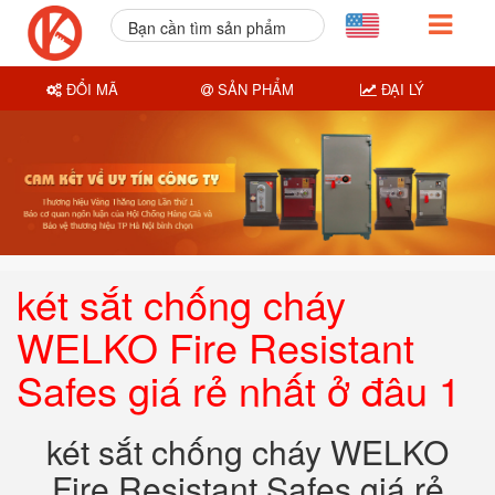
Bạn cần tìm sản phẩm
nào?
ĐỔI MÃ
SẢN PHẨM
ĐẠI LÝ
két sắt chống cháy
WELKO Fire Resistant
Safes giá rẻ nhất ở đâu 1
két sắt chống cháy WELKO
Fire Resistant Safes giá rẻ